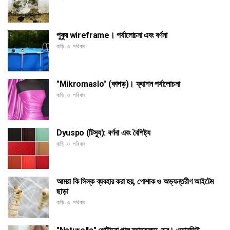
পুকুর wireframe। পর্যালোচনা এবং বর্ণনা
বাড়ি ও পরিবার
"Mikromaslo" (কাপড়)। ফ্যাশন পর্যালোচনা
বাড়ি ও পরিবার
Dyuspo (টিস্যু): বর্ণনা এবং বৈশিষ্ট্য
বাড়ি ও পরিবার
আমরা কি সিল্ক ব্যবহার করা হয়, পোশাক ও অভ্যন্তরীণ আইটেম
ছাড়া
বাড়ি ও পরিবার