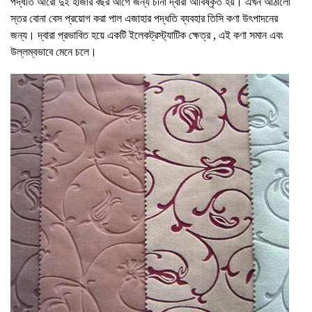
পদ্ধতি আরো দুই হাজার বছর আগে জন্য চীনা দ্বারা আবিষ্কৃত হয়। এখন আঠালো
স্তর বোনা বেস প্রয়োগ করা পাল এজাহার পদ্ধতি ব্যবহার তিসি কণা উৎপাদনের
জন্য। দ্বারা প্রভাবিত হয়ে একটি ইলেকট্রস্ট্যাটিক ক্ষেত্র , এই কণা সমান এবং
উল্লম্বভাবে মেনে চলে।