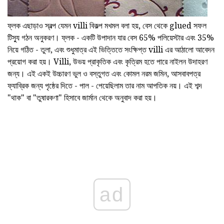
ফ্লক এছাড়াও স্বল্প যেমন villi বিকল্প মখমল বলা হয়, বেস থেকে glued সফল
টিস্যু গঠন অনুকরণ। ফ্লক - একটি উপাদান যার বেস 65% পলিয়েস্টার এবং 35%
নিয়ে গঠিত - তুলা, এবং শুধুমাত্র এই ভিত্তিতে সংক্ষিপ্ত villi এর আঠালো আবেদন
প্রয়োগ করা হয়। Villi, উভয় প্রাকৃতিক এবং কৃত্রিম হতে পারে নাইলন উদাহরণ
জন্য। এই একই উচ্চারণ ভুল ও বস্তুগত এবং কোমল নরম জমিন, আসবাবপত্র
ফ্যাব্রিক জন্য পৃষ্ঠের দিতে - পাল - পেয়েছিলাম তার নাম আপতিক নয়। এই শব্দ
"থাক" বা "তুষারকণা" হিসাবে জার্মান থেকে অনুবাদ করা হয়।
ad