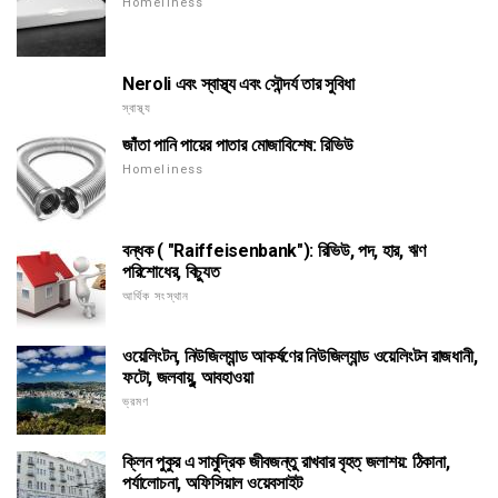
Homeliness
Neroli এবং স্বাস্থ্য এবং সৌন্দর্য তার সুবিধা
স্বাস্থ্য
জাঁতা পানি পায়ের পাতার মোজাবিশেষ: রিভিউ
Homeliness
বন্ধক ( "Raiffeisenbank"): রিভিউ, পদ, হার, ঋণ
পরিশোধের, বিচ্যুত
আর্থিক সংস্থান
ওয়েলিংটন, নিউজিল্যান্ড আকর্ষণের নিউজিল্যান্ড ওয়েলিংটন রাজধানী,
ফটো, জলবায়ু, আবহাওয়া
ভ্রমণ
ক্লিন পুকুর এ সামুদ্রিক জীবজন্তু রাখবার বৃহত্ জলাশয়: ঠিকানা,
পর্যালোচনা, অফিসিয়াল ওয়েবসাইট