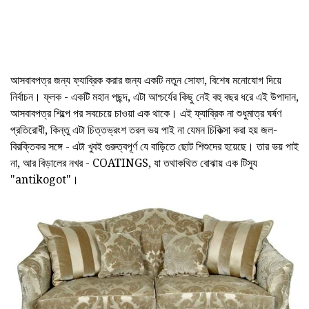
আসবাবপত্র জন্য ফ্যাব্রিক করার জন্য একটি নতুন সোফা, বিশেষ মনোযোগ দিয়ে
নির্বাচন। ফ্লক - একটি মহান পছন্দ, এটা আশ্চর্যের কিছু নেই বহু বছর ধরে এই উপাদান,
আসবাবপত্র শিল্পে পর সবচেয়ে চাওয়া এক থাকে। এই ফ্যাব্রিক না শুধুমাত্র ঘর্ষণ
প্রতিরোধী, কিন্তু এটা চিত্তভ্রংশ তরল ভয় পাই না যেমন চিকিত্সা করা হয় জল-
বিরক্তিকর সঙ্গে - এটা খুবই গুরুত্বপূর্ণ যে বাড়িতে ছোট শিশুদের হয়েছে। তার ভয় পাই
না, আর বিড়ালের নখর - COATINGS, যা তথাকথিত বোঝায় এক টিস্যু
"antikogot"।