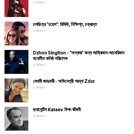
ও বিনোদন
চলচ্চিত্র "চয়েস": রিভিউ, নিক্ষিপ্ত, চক্রান্ত
ও বিনোদন
Dzhon Singlton - "অস্কার" জন্য আফ্রিকান-আমেরিকান
মনোনীত কনিষ্ঠ পরিচালক
ও বিনোদন
মেধাবী জাদুকরী - অভিনেত্রী আন্না Zdor
ও বিনোদন
ভ্যালেন্টিন Kataev বিশদ জীবনী
ও বিনোদন