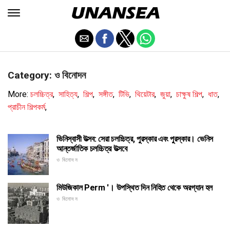
Category: ও বিনোদন
More:
চলচ্চিত্র
,
সাহিত্য
,
শিল্প
,
সঙ্গীত
,
টিভি
,
থিয়েটার
,
জুয়া
,
চাক্ষুষ শিল্প
,
ধাত
,
প্রাচীন শিল্পকর্ম
,
ভিনিস্বাসী উত্সব: সেরা চলচ্চিত্র, পুরস্কার এবং পুরস্কার। ভেনিস
আন্তর্জাতিক চলচ্চিত্র উত্সবে
ও বিনোদন
মিউজিকাল Perm '। উপস্থিত দিন নিহিত থেকে অরগ্যান হল
ও বিনোদন