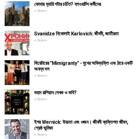
কোথায় হ্যারি পটার চর্চিত? হগওয়ার্টস কর্মীদের
ও বিনোদন
Svanidze নিকোলাই Karlovich: জীবনী, জাতীয়তা
ও বিনোদন
থিয়েটারের "Mimigranty" - মুখের অভিব্যক্তি এবং ঠারে একটি
অনন্য দল
ও বিনোদন
মহান রাশিয়ান লেখক ও কবি?
ও বিনোদন
ইগর Wernick: উচ্চতা এবং ওজন। জীবনী ব্যক্তিগত জীবন,
শ্রেষ্ঠ ভূমিকা
ও বিনোদন