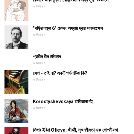
ও বিনোদন
"বাড়ির নম্বর 6" চেখভ: অধ্যায় দ্বারা সারসংক্ষেপ
ও বিনোদন
প্রাচীন চীন ইতিহাস
ও বিনোদন
সেলা - তাই না? একটি গর্ভনাটিকা কি?
ও বিনোদন
Korostyshevskaya তাতিয়ানা বই
ও বিনোদন
সিঙ্গার ইরিনা Otieva: জীবনী, সৃজনশীলতা এবং গোপনীয়তা