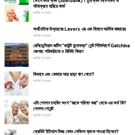
ফোনে কার্ড ব্লক (Sberbank)। চুরি ব্লক নির্দেশাবলী বা
ঘটনাক্রমে হারিয়ে কার্ড
আর্থিক সংস্থান
অর্থনৈতিক উন্নয়নের Levers এর এক হিসাবে আর্থিক বাজারের
আর্থিক সংস্থান
রেসিডেন্সিয়াল জটিল "কাউন্ট বন্দোবস্ত" সেন্ট পিটার্সবার্গে Gatchina
জেলার: পরিকাঠামো ও রিভিউ বিবরণ
আর্থিক সংস্থান
কিভাবে এবং কোথায় আয় ছাড়া ঋণ পেতে?
আর্থিক সংস্থান
এটা পেনশন তহবিল অংশ "বরফে পরিণত করা" থেকে এর অর্থ কি?
পেনশন পেমেন্ট
আর্থিক সংস্থান
ক্রেডিট ইতিহাস বিষয় কোড সেভিংস ব্যাংক পাওয়া হিসেবে?