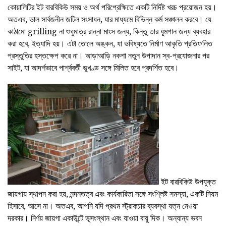
কোয়ালিটির ইট বারবিকিউ সময় ও অর্থ পরিপ্রেক্ষিতে একটি নির্দিষ্ট খরচ প্রয়োজন হয়।
অতএব, ভাল সার্বজনীন জটিল সংসাধন, যার মাধ্যমে বিভিন্ন কর্ম সঞ্চালন করবে। যে
কাঠামো grilling না শুধুমাত্র রান্না মাংস জন্য, কিন্তু তার ধূমপান জন্য ব্যবহার
করা হবে, ইত্যাদি হয়। এটা তোলে অঙ্কন, যা ভবিষ্যতে নির্মাণ আকৃতি প্রতিফলিত
প্রস্তুতির হস্তক্ষেপ করে না। আড়াআড়ি নকশা নতুন উপাদান স্ব-প্রযোজনার পর
সাইট, যা আদর্শভাবে পার্শ্ববর্তী ভূখণ্ড সঙ্গে মিলিত হবে প্রদর্শিত হবে।
ইট বারবিকিউ উপযুক্ত
জায়গায় স্থাপন করা হয়, নন্দনতত্ব এবং কার্যকারিতা সঙ্গে সংশ্লিষ্ট সমস্যা, একটি নিয়ম
হিসাবে, আসে না। অতএব, আপনি যদি প্রথম স্ট্রাকচার ব্যবস্থা যত্ন নেওয়া
দরকার। নির্ণয় জায়গা একাউন্টে ভূসংস্থান এবং যাওয়া বায়ু দিক। অন্যান্য ভবন