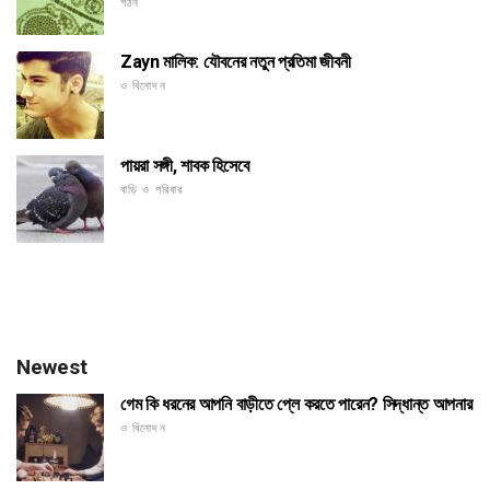
গঠন
Zayn মালিক: যৌবনের নতুন প্রতিমা জীবনী
ও বিনোদন
পায়রা সঙ্গী, শাবক হিসেবে
বাড়ি ও পরিবার
Newest
গেম কি ধরনের আপনি বাড়ীতে প্লে করতে পারেন? সিদ্ধান্ত আপনার
ও বিনোদন