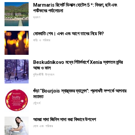
Marmaris রিসোর্ট ডিলাক্স হোটেল 5 *: বিবরণ, ছবি এবং
পর্যটকদের পর্যালোচনা
ভ্রমণ
মোমবাতি শেষ। এখন এবং আগে তাদের নিয়ে কি?
বাড়ি ও পরিবার
Beskudnikovo মধ্যে পিটার্সবার্গে Xenia স্বাগতম মন্দির
আজ ও কাল
বুদ্ধিজীবী উন্নয়ন
গুঁড়া "Bourjois স্বাস্থ্যকর ব্যালেন্স": প্রসাধনী সম্পর্কে আপনার
মতামত
সৌন্দর্য
আমরা সাদা জিনিস সাদা করা কিভাবে উপদেশ
হোম এবং পরিবার