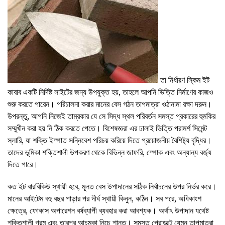
তা নির্ধারণ স্কিম ইট
কাবাব একটি নির্দিষ্ট সাইটের জন্য উপযুক্ত হয়, তাহলে আপনি ভিত্তি নির্মাণের কাজও
শুরু করতে পারেন। পরিচালনা করার মানের বেস গঠন তাপমাত্রা ওঠানামা রক্ষা দরুন।
উপরন্তু, আপনি নিজেই তাম্রকার যে সে সিদ্ধ স্থল পরিবর্তন সমস্ত প্রকারের হুমকির
সম্মুখীন করা হয় নি ঠিক করতে পেতে। বিশেষজ্ঞরা এর ঢালাই ভিত্তি পরামর্শ সিমেন্ট
স্লারি, যা শক্তি ইস্পাত সন্নিবেশ পরিচয় করিয়ে দিতে প্রয়োজনীয় বৈশিষ্ট্য বৃদ্ধির।
তাদের ভূমিকা শক্তিশালী উপকরণ থেকে বিভিন্ন জাফরি, স্পোক এবং অন্যান্য বর্জ্য
দিতে পারে।
কত ইট বারবিকিউ স্থায়ী হবে, মূলত বেস উপাদানের সঠিক নির্বাচনের উপর নির্ভর করে।
মানের আইটেম বহু বছর পাড়ার পর দীর্ঘ স্থায়ী কিনুন, কঠিন। সব পরে, অধিকাংশ
ক্ষেত্রে, ফোকাস অপারেশন বর্ষব্যাপী ব্যবহার করা আবশ্যক। অর্থাৎ উপাদান যথেষ্ট
শক্তিশালী গরম এবং তারপর আচমকা নিচে শান্ত। সমস্ত প্রোডাক্ট যেমন তাপমাত্রা