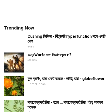
Trending Now
Cushing ডিজিজ - পিটুইটারি hyperfunction সঙ্গে একটি
রোগ
স্বাস্থ্য
অস্ত্র Warface: কিভাবে খুলবেন?
কম্পিউটার
ফুল ফ্রাইং, তারা একই রয়েছে - লাইট, তারা - globeflower
Homeliness
সায়ানোব্যাকটেরিয়া - হচ্ছে ... সায়ানোব্যাকটেরিয়া: গঠন, সাধারণ
তথ্যের