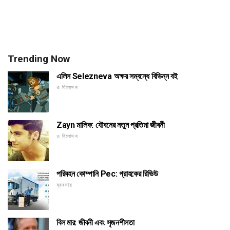
Trending Now
এলিস Selezneva অক্ষর সম্বন্ধে বিভিন্ন বই
ও বিনোদন
Zayn মালিক: যৌবনের নতুন প্রতিমা জীবনী
ও বিনোদন
পরিবহন কোম্পানি Pec: গ্রাহকের রিভিউ
ব্যবসায়
বিল মার: জীবনী এবং সৃজনশীলতা