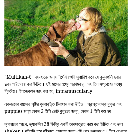
"Multikan-6" ব্যবহারের জন্য নির্দেশনাগুলি সুপারিশ করে যে কুকুরগুলি দুবার
দুবার পরিচালনা করা উচিত। দুই মাসের মধ্যে প্রথমবার, এবং তিন সপ্তাহের মধ্যে
দ্বিতীয়। ইনজেকশন জাং করা হয়, intramuscularly।
একবছরের বয়সেও পুষ্টির পুনরাবৃত্তি টিকাদান করা উচিত। প্রাপ্তবয়স্ক কুকুর এবং
puppies জন্য ডোজ 2 মিলি ছোট কুকুরের জন্য, ডোজ 1 মিলি কম হয়
ব্যবহারের আগে, ভ্যাকসিন 38 ডিগ্রি একটি তাপমাত্রায় গরম করা উচিত এবং ভাল
shaken। ঝাঁকানি পরে বৃষ্টিপাত এড়ানোর জন্য এটি খুবই গুরুত্বপূর্ণ। টিকা দেওয়ার