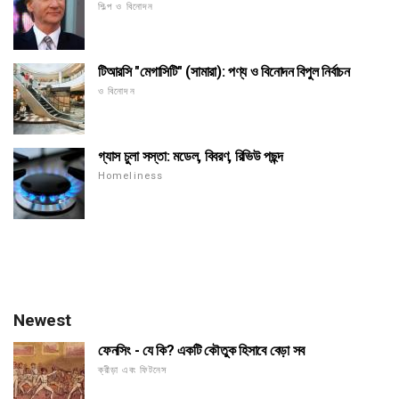
শিল্প ও বিনোদন
টিআরসি "মেগাসিটি" (সামারা): পণ্য ও বিনোদন বিপুল নির্বাচন
ও বিনোদন
গ্যাস চুলা সস্তা: মডেল, বিবরণ, রিভিউ পছন্দ
Homeliness
Newest
ফেনসিং - যে কি? একটি কৌতুক হিসাবে বেড়া সব
ক্রীড়া এবং ফিটনেস