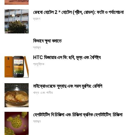
রেনবো হোটেল 2 * হোটেল (গ্রীস, রোডস): ফটো ও পর্যালোচনা
ভ্রমণ
কিভাবে ক্ষুধা কমাতে
স্বাস্থ্য
HTC ডিজায়ার এস ভি: ছবি, মূল্য এবং বৈশিষ্ট্য
প্রযুক্তির
মাইক্রোওয়েভে সুস্বাদু এবং সরস মুরগির: রেসিপি
খাদ্য এবং পানীয়
হেপাটাইটিস বি চিকিত্সা এবং চিকিত্সা ক্রনিক হেপাটাইটিস: চিকিত্সা
স্বাস্থ্য