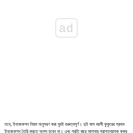
ad
তবে, ইনজেকশন নিয়ম অনুসরণ করা খুবই গুরুত্বপূর্ণ। দুই মাস বয়সী কুকুরের প্রথম
ইনজেকশন তৈরি করতে অলস হবেন না। এবং প্রতি বছর আপনার প্রাপ্তবয়স্ক কুকুর