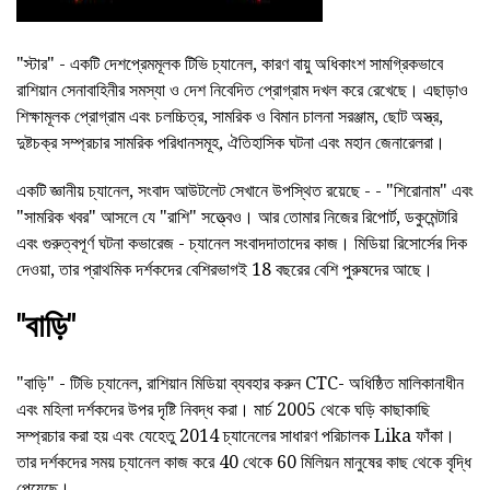
"স্টার" - একটি দেশপ্রেমমূলক টিভি চ্যানেল, কারণ বায়ু অধিকাংশ সামগ্রিকভাবে
রাশিয়ান সেনাবাহিনীর সমস্যা ও দেশ নিবেদিত প্রোগ্রাম দখল করে রেখেছে। এছাড়াও
শিক্ষামূলক প্রোগ্রাম এবং চলচ্চিত্র, সামরিক ও বিমান চালনা সরঞ্জাম, ছোট অস্ত্র,
দুষ্টচক্র সম্প্রচার সামরিক পরিধানসমূহ, ঐতিহাসিক ঘটনা এবং মহান জেনারেলরা।
একটি জ্ঞানীয় চ্যানেল, সংবাদ আউটলেট সেখানে উপস্থিত রয়েছে - - "শিরোনাম" এবং
"সামরিক খবর" আসলে যে "রাশি" সত্ত্বেও। আর তোমার নিজের রিপোর্ট, ডকুমেন্টারি
এবং গুরুত্বপূর্ণ ঘটনা কভারেজ - চ্যানেল সংবাদদাতাদের কাজ। মিডিয়া রিসোর্সের দিক
দেওয়া, তার প্রাথমিক দর্শকদের বেশিরভাগই 18 বছরের বেশি পুরুষদের আছে।
"বাড়ি"
"বাড়ি" - টিভি চ্যানেল, রাশিয়ান মিডিয়া ব্যবহার করুন CTC- অধিষ্ঠিত মালিকানাধীন
এবং মহিলা দর্শকদের উপর দৃষ্টি নিবদ্ধ করা। মার্চ 2005 থেকে ঘড়ি কাছাকাছি
সম্প্রচার করা হয় এবং যেহেতু 2014 চ্যানেলের সাধারণ পরিচালক Lika ফাঁকা।
তার দর্শকদের সময় চ্যানেল কাজ করে 40 থেকে 60 মিলিয়ন মানুষের কাছ থেকে বৃদ্ধি
পেয়েছে।