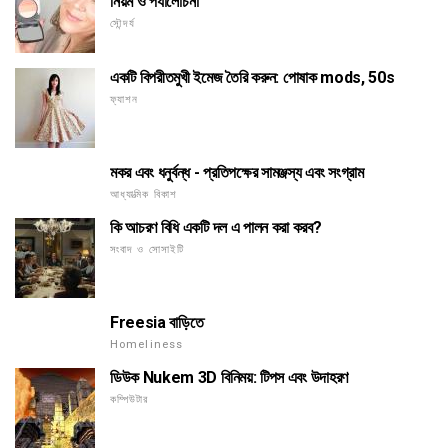
নিয়ম ও পর্যালোচনা
সৌন্দর্য
একটি বিপরীতমুখী ইমেজ তৈরি করুন: পোষাক mods, 50s
ফ্যাশন
মকর এবং ধনুর্বন্ধ - প্রতিপক্ষের সামঞ্জস্য এবং সংগ্রাম
আধ্যাত্মিক বিকাশ
কি আচরণ বিধি একটি দল এ পালন করা করব?
সংবাদ ও সোসাইটি
Freesia বাড়িতে
Homeliness
ডিউক Nukem 3D বিনিময়: টিপস এবং উদাহরণ
কম্পিউটার