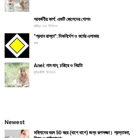
আকর্ষণীয় কার্প: একটি জেলেদের গোপন
ক্রীড়া এবং ফিটনেস
"প্রধান রাস্তা": দিকনির্দেশ ও কর্মের এলাকায়
কার
Anel: নাম মান, চরিত্র ও নিয়তি
বুদ্ধিজীবী উন্নয়ন
Newest
মহিলাদের বয়স 50 বছর (ধাপে ধাপে) জন্য রূপসজ্জা। প্রস্তাবনা,