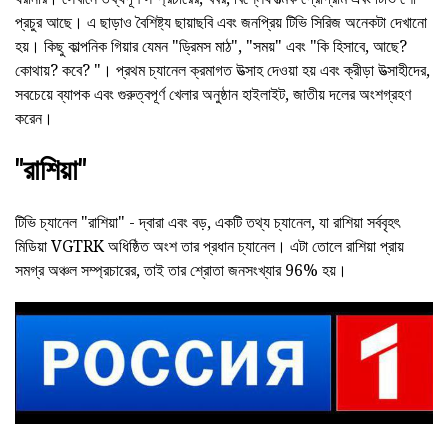
প্রচুর আছে। এ ছাড়াও বৈশিষ্ট্য ছায়াছবি এবং জনপ্রিয় টিভি সিরিজ অনেকটা দেখানো
হয়। কিছু কাল্পনিক গিয়ার যেমন "ড্রিমস মাঠ", "সময়" এবং "কি হিসাবে, আছে?
কোথায়? কবে? "। প্রথম চ্যানেল ক্রমাগত উত্সাহ দেওয়া হয় এবং ক্রীড়া উত্সাহীদের,
সবচেয়ে ব্যাপক এবং গুরুত্বপূর্ণ খেলার অনুষ্ঠান হাইলাইট, জাতীয় দলের অংশগ্রহণ
করেন।
"রাশিয়া"
টিভি চ্যানেল "রাশিয়া" - দ্বারা এবং বড়, একটি তথ্য চ্যানেল, যা রাশিয়া সর্ববৃহৎ
মিডিয়া VGTRK অধিষ্ঠিত অংশ তার প্রধান চ্যানেল। এটা তোলে রাশিয়া প্রায়
সমগ্র অঞ্চল সম্প্রচারের, তাই তার শ্রোতা জনসংখ্যার 96% হয়।