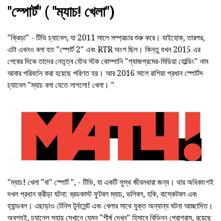
"স্পোর্ট" ( "ম্যাচ! খেলা")
"ক্রিড়া" - টিভি চ্যানেল, যা 2011 সালে সম্প্রচার শুরু করে। যাইহোক, তারপর,
এটা এখনও বলা হত "স্পোর্ট 2" এবং RTR অংশ ছিল। কিন্তু যখন 2015 এর
শেষের দিকে তাদের নেতৃত্ব যৌথ স্টক কোম্পানি "গ্যাজপ্রমের-মিডিয়া হোল্ডিং" নাম
আবার পরিবর্তন করা হয়েছে পরিণত হয়। আর 2016 সালে রাশিয়া প্রধান স্পোর্টস
চ্যানেল "ম্যাচ বলা যেতে লাগলো! খেলা। "
"ম্যাচ! খেলা "বা" স্পোর্ট ", - টিভি, যা একটি সুস্থ জীবনধারা জন্য। থার অধিকাংশই
দখল প্রধান ক্রীড়া ঘটনা: ব্রডকাস্ট ফুটবল ম্যাচ, ভলিবল, হকি, বাস্কেটবল এবং
হ্যান্ডবল। এছাড়াও টেনিস টুর্নামেন্ট এবং খেলার সাথে যুক্ত অন্যান্য ঘটনা আচ্ছাদিত।
অবশ্যই, চ্যানেল সহায় সেখানে যেমন "শীর্ষ দেখুন" হিসাবে বিভিন্ন প্রোগ্রাম, রয়েছে