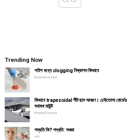
Trending Now
পাইপ মধ্যে clogging নিষ্কাশন কিভাবে
Homeliness
কিভাবে trapezoidal শীট ছাদ আবরণ। ঢেউতোলা বোর্ডের
যথাযথ মাউন্ট
Homeliness
পদ্ধতি কি? পদ্ধতি: সংজ্ঞা
গঠন