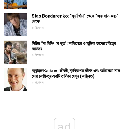
Stas Bondarenko: "সুবর্ণ খাঁচা" থেকে "অফ লাভ কবচ"
থেকে
ও বিনোদন
সিরিজ "দা ভিঞ্চি এর ভূত": অভিনেতা ও ভূমিকা তাদের চরিত্রে
অভিনয়
ও বিনোদন
অ্যান্ড্রু Kaikov: জীবনী, ব্যক্তিগত জীবন এবং অভিনেতা সঙ্গে
সেরা চলচ্চিত্র একটি তালিকা দেখুন (অঙ্কিত)
ও বিনোদন
ad