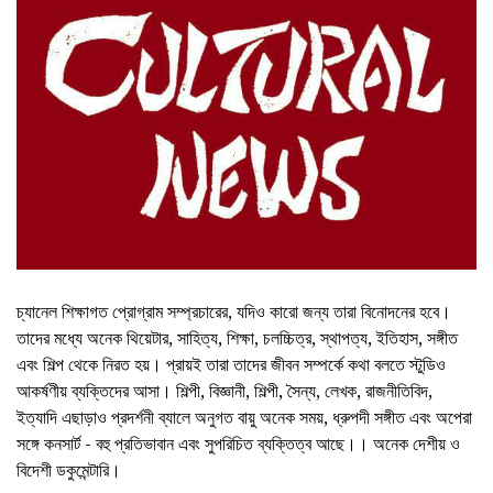
চ্যানেল শিক্ষাগত প্রোগ্রাম সম্প্রচারের, যদিও কারো জন্য তারা বিনোদনের হবে।
তাদের মধ্যে অনেক থিয়েটার, সাহিত্য, শিক্ষা, চলচ্চিত্র, স্থাপত্য, ইতিহাস, সঙ্গীত
এবং শিল্প থেকে নিরত হয়। প্রায়ই তারা তাদের জীবন সম্পর্কে কথা বলতে স্টুডিও
আকর্ষণীয় ব্যক্তিদের আসা। শিল্পী, বিজ্ঞানী, শিল্পী, সৈন্য, লেখক, রাজনীতিবিদ,
ইত্যাদি এছাড়াও প্রদর্শনী ব্যালে অনুগত বায়ু অনেক সময়, ধ্রুপদী সঙ্গীত এবং অপেরা
সঙ্গে কনসার্ট - বহু প্রতিভাবান এবং সুপরিচিত ব্যক্তিত্ব আছে।। অনেক দেশীয় ও
বিদেশী ডকুমেন্টারি।