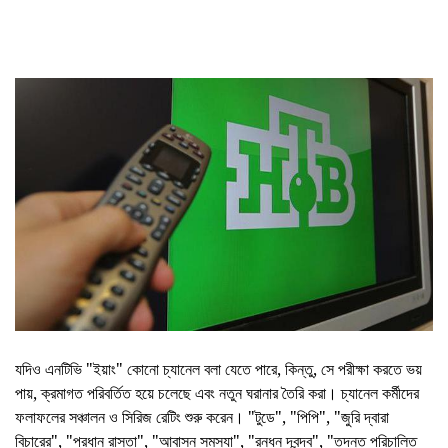
যদিও এনটিভি "ইয়াং" কোনো চ্যানেল বলা যেতে পারে, কিন্তু, সে পরীক্ষা করতে ভয়
পায়, ক্রমাগত পরিবর্তিত হয়ে চলেছে এবং নতুন ঘরানার তৈরি করা। চ্যানেল কর্মীদের
ফলাফলের সঞ্চালন ও সিরিজ রেটিং শুরু করেন। "টুডে", "পিপি", "জুরি দ্বারা
বিচারের", "প্রধান রাস্তা", "আবাসন সমস্যা", "রন্ধন দ্বন্দ্ব", "তদন্ত পরিচালিত