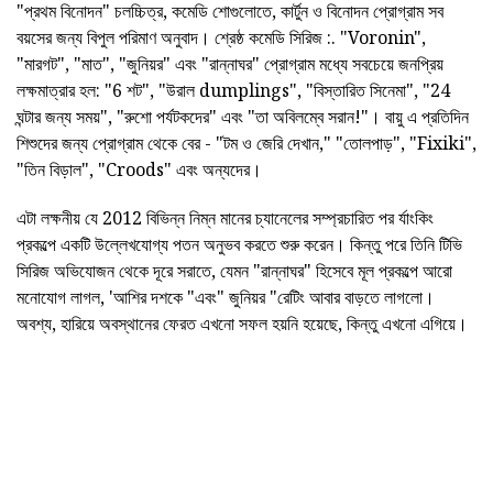
"প্রথম বিনোদন" চলচ্চিত্র, কমেডি শোগুলোতে, কার্টুন ও বিনোদন প্রোগ্রাম সব
বয়সের জন্য বিপুল পরিমাণ অনুবাদ। শ্রেষ্ঠ কমেডি সিরিজ :. "Voronin",
"মারগট", "মাত", "জুনিয়র" এবং "রান্নাঘর" প্রোগ্রাম মধ্যে সবচেয়ে জনপ্রিয়
লক্ষমাত্রার হল: "6 শট", "উরাল dumplings", "বিস্তারিত সিনেমা", "24
ঘন্টার জন্য সময়", "রুশো পর্যটকদের" এবং "তা অবিলম্বে সরান!"। বায়ু এ প্রতিদিন
শিশুদের জন্য প্রোগ্রাম থেকে বের - "টম ও জেরি দেখান," "তোলপাড়", "Fixiki",
"তিন বিড়াল", "Croods" এবং অন্যদের।
এটা লক্ষনীয় যে 2012 বিভিন্ন নিম্ন মানের চ্যানেলের সম্প্রচারিত পর র্যাংকিং
প্রকল্পে একটি উল্লেখযোগ্য পতন অনুভব করতে শুরু করেন। কিন্তু পরে তিনি টিভি
সিরিজ অভিযোজন থেকে দূরে সরাতে, যেমন "রান্নাঘর" হিসেবে মূল প্রকল্পে আরো
মনোযোগ লাগল, 'আশির দশকে "এবং" জুনিয়র "রেটিং আবার বাড়তে লাগলো।
অবশ্য, হারিয়ে অবস্থানের ফেরত এখনো সফল হয়নি হয়েছে, কিন্তু এখনো এগিয়ে।