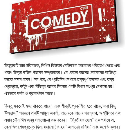
টিঅ্যান্ডটি তার ইতিবাচক, শিথিল ভিউয়ার নেতিবাচক আবেগের পরিত্রাণ পেতে এবং
খারাপ চিন্তা বাতিল পারবেন সম্প্রচারের। যে কোনো বয়সের লোকেদের আতিথ্য
করতে সক্ষম হবেন। সব পরে, যে প্রতিদিন সেখানে তথ্যপূর্ণ রসাত্মক এবং তথ্য
প্রোগ্রাম, কার্টুন এবং বিভিন্ন ঘরানার সিনেমা একটি বিশাল সংখ্যা দেখানো হয়।
এইভাবে দর্শক ও ক্রমবর্ধমান আছে।
কিন্তু সকলেই মজা থাকতে পারে। এবং শীঘ্রই প্রকাশিত হতে থাকে, যারা কিছু
টিঅ্যান্ডটি প্রকল্পে একটি আঙুল অকর্মা, তাদেরকে তাদের গ্রাম্যতা, অশ্লীলতা এবং
এয়ার যৌন থিম জন্য সমালোচনা শুরু করেন। "দ্বিতীয়ত হোম" এক পর্যায়ে এ,
ক্লোজিং শেষপ্রান্তে ছিল, সমালোচিত হয় "আমাদের রাশিয়া" এবং কমেডি ক্লাব।