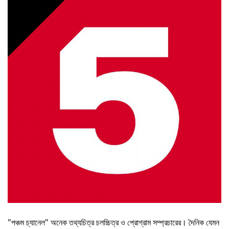
"পঞ্চম চ্যানেল" অনেক তথ্যচিত্র চলচ্চিত্র ও প্রোগ্রাম সম্প্রচারের। দৈনিক যেমন