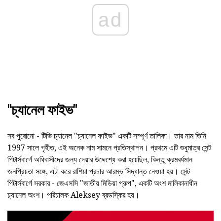
ad
"চ্যানেল ফাইভ"
সব পুরোনো - টিভি চ্যানেল "চ্যানেল ফাইভ" একটি সম্পূর্ণ তালিকা। তার নাম তিনি
1997 সালে গৃহীত, এই অনেক নাম সামনে প্রতিস্থাপন। প্রথমে এটি শুধুমাত্র সেন্ট
পিটার্সবার্গে অধিবাসীদের জন্য দেয়ার উদ্দেশ্যে করা হয়েছিল, কিন্তু ক্রমবর্ধমান
জনপ্রিয়তা সঙ্গে, এটা করে রাশিয়া প্রচার আরম্ভ সিদ্ধান্ত নেওয়া হয়। সেন্ট
পিটার্সবার্গে সরকার - জেএসসি "জাতীয় মিডিয়া গ্রুপ", একটি অংশ মালিকানাধীন
চ্যানেল অংশ। পরিচালক Aleksey ব্রডস্কির হয়।