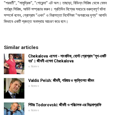
"পরবর্তী", "সামুদ্রিক", "গোয়েন্দা" এট অল। তাছাড়া, বিভিন্ন সিরিজ থেকে যেমন
গার্হস্থ্য সিরিজ, আউট সম্প্রচার করুন। প্রতিদিন বিশ্বের সবচেয়ে গুরুত্বপূর্ণ ঘটনা
সম্পর্কে বলেন, প্রোগ্রাম "এখন" ও নিরাপত্তা নির্দেশিকা "অপরাধের দৃশ্য" আপনি
কিভাবে একটি প্রদত্ত অবস্থায় আচরণ করে বলে।
Similar articles
Chekalova এলেনা - সাংবাদিক, হোস্ট প্রোগ্রাম "সুখ একটি
হয়"। জীবনী এলেনা Chekalova
ও বিনোদন
Valdis Pelsh: জীবনী, পরিবার ও ব্যক্তিগত জীবন
ও বিনোদন
পিটার Todorovski: জীবনী ও পরিচালক এর ফিল্মোগ্রাফি
ও বিনোদন