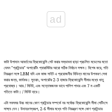
ad
কাটা উপাদান আবর্তনের ফ্রিকোয়েন্সি সেট করার সম্ভাবনা ছাড়া প্রচলিত মডেলের মতো
যেমন "গ্রাইন্ডার" অপারেটিং প্যারামিটার আরো সঠিক নির্বাচন সক্ষম। বিশেষ করে, গতি
নিয়ন্ত্রণ সঙ্গে LBM যদি এক কাজ সাইট এ প্রয়োজনীয় বিভিন্ন মানের উপকরণ সেবা
করার জন্য, কার্যকর। সুতরাং, অপারেটর 2-3 হাজার ফ্রিকোয়েন্সি সীমার মধ্যে ধাতু
প্রযোজ্য। আয় / মিনিট, এবং সন্তোষজনক ভাবে পালিশ পাথর এবং 7 ম একটি
গতিতে কাটা। / মিনিট হারে।
এটা সবসময় উচ্চ মানের কোণ গ্রাইন্ডার সম্পর্কে নয় সর্বোচ্চ ফ্রিকোয়েন্সি সীমা সেটিংসে
সাক্ষ্য দেন। উদাহরণস্বরূপ, 2-6 সীমার মধ্যে গতি নিয়ন্ত্রণ সঙ্গে কোণ গ্রাইন্ডার