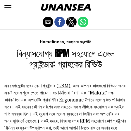
,
Homeliness
সরঞ্জাম ও যন্ত্রপাতি
বিন্যাসযোগ্য RPM সহযোগে এঙ্গেল
গ্রাইন্ডার: গ্রাহকের রিভিউ
এর সেগমেন্টের মধ্যে কোণ গ্রাইন্ডার (LBM), আজ আপনার কাজগুলো বিভিন্ন জন্য
একটি মডেল খুঁজে পেতে পারেন। বড় নির্মাতারা "বশ" এবং "Makita" দক্ষ
কার্যকারিতা এবং অপারেটিং প্যারামিটার Ergonomic উপায়ে সঙ্গে মুক্তি পরিমার্জন
স্তর। এই ধরনের কৌশল সর্বশেষ এবং সবচেয়ে সফল ঐচ্ছিক সংযোজন এক ড্রাইভ
গতি সমন্বয় ছিল। এই সুযোগ সঙ্গে মডেল ব্যবহারে সার্বজনীন এবং অপারেটর-এর
জন্য সুবিধার্থে বেড়েছে। একই সময়ে, বিন্যাসযোগ্য RPM সহযোগে কোণ গ্রাইন্ডার
বিভিন্ন সংস্করণ উপস্থাপন করা, তাই আগে আপনি কিনতে বাজারে অফার সঙ্গে