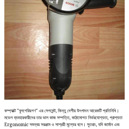
কম্প্যাক্ট "বুলগেরিয়গণ" এর সেগমেন্ট, কিন্তু দেশীয় উৎপাদন আরেকটি প্রতিনিধি।
মডেল ব্যবহারকারীদের তার ভাল কাজ সম্পত্তি, কাঠামোগত নির্ভরযোগ্যতা, প্রাপ্যতা
Ergonomic সমন্বয় সরঞ্জাম ও সাশ্রয়ী মূল্যের বলে। সুতরাং, যদি জার্মান এবং