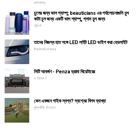
কম্পিউটার
চুলের জন্য ভাল শ্যাম্পু: beauticians এর পর্যালোচনাগুলি চুল
কাটা চুল জন্য একটি ভাল শ্যাম্পু, গ্লাস চুল জন্য
সৌন্দর্য
তাদের নিজস্ব হাত সঙ্গে LED লাইট LED ডাইপ করা হেডলাইট
Homeliness
সিটি আকর্ষণ - Penza ড্রামা থিয়েটারের
ও বিনোদন
কেন একজন পাইক স্বপ্ন? স্বপ্নের বিশদ ব্যাখ্যা
বুদ্ধিজীবী উন্নয়ন