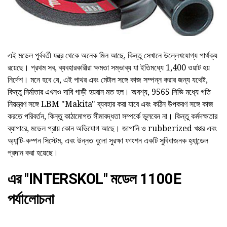
এই মডেল পূর্ববর্তী যন্ত্র থেকে অনেক মিল আছে, কিন্তু সেখানে উল্লেখযোগ্য পার্থক্য
রয়েছে। প্রথম সব, ব্যবহারকারীরা ক্ষমতা সম্ভাব্য যা ইতিমধ্যে 1,400 ওয়াট হয়
নির্দেশ। মনে হবে যে, এই পাথর এবং মেটাল সঙ্গে কাজ সম্পন্ন করার জন্য যথেষ্ট,
কিন্তু নির্মাতার এখনও দাবি গাড়ী হয়রান মত হল। অবশ্য, 9565 সিভি মধ্যে গতি
নিয়ন্ত্রণ সঙ্গে LBM "Makita" ব্যবহার করা যাবে এবং কঠিন উপকরণ সঙ্গে কাজ
করতে পরিবর্তন, কিন্তু কাঠামোগত সীমাবদ্ধতা সম্পর্কে ভুলবেন না। কিন্তু কর্মদক্ষতার
ব্যাপারে, মডেল প্রায় কোন অভিযোগ আছে। জাপানি ও rubberized খপ্পর এবং
অ্যান্টি-কম্পন সিস্টেম, এবং উন্নত ধুলো সুরক্ষা ফাংশন একটি সুবিধাজনক হ্যান্ডেল
প্রদান করা হয়েছে।
এর "INTERSKOL" মডেল 1100E
পর্যালোচনা