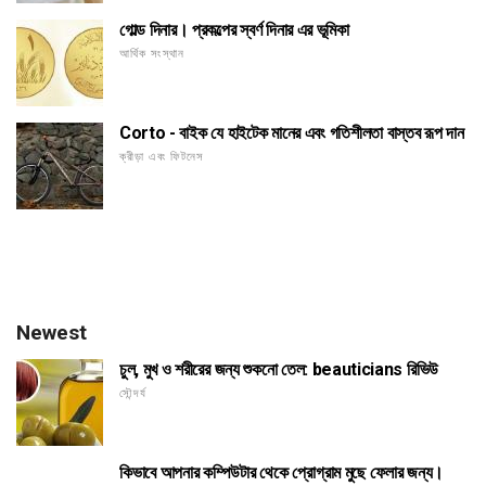
গোল্ড দিনার। প্রকল্পের স্বর্ণ দিনার এর ভূমিকা
আর্থিক সংস্থান
Corto - বাইক যে হাইটেক মানের এবং গতিশীলতা বাস্তব রূপ দান
ক্রীড়া এবং ফিটনেস
Newest
চুল, মুখ ও শরীরের জন্য শুকনো তেল: beauticians রিভিউ
সৌন্দর্য
কিভাবে আপনার কম্পিউটার থেকে প্রোগ্রাম মুছে ফেলার জন্য।