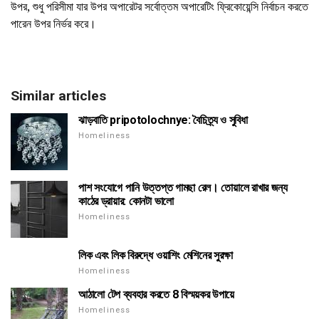
উপর, শুধু পরিসীমা যার উপর অপারেটর সর্বোত্তম অপারেটিং ফ্রিকোয়েন্সি নির্বাচন করতে
পারেন উপর নির্ভর করে।
Similar articles
ঝাড়বাতি pripotolochnye: বৈচিত্র্য ও সুবিধা
Homeliness
পাশ সংযোগে পানি উত্তপ্ত গামছা রেল। তোয়ালে রাখার জন্য
কাঠের ড্রায়ার: কোনটা ভালো
Homeliness
লিক এবং লিক বিরুদ্ধে ওয়াশিং মেশিনের সুরক্ষা
Homeliness
আঠালো টেপ ব্যবহার করতে 8 বিস্ময়কর উপায়ে
Homeliness