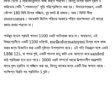
মিনিট থেকে 3 ফ্রিকোয়েন্সিতে কাজ করতে পারবেন। কিন্তু ডিস্ক ব্যাস হ্রাস ও
করিডোর সেটিং "পেষকদন্ত" মুড়ি পরিপ্রেক্ষিতে করা হয়। উদাহরণস্বরূপ, একটি
কৌশল 180 মিমি ডিস্ক সজ্জিত, খুব কমই 8 হাজার। আয় / মিনিট সীমা
overcomes। আরেকটা জিনিস শক্তির আকারে শক্তি ধারণক্ষমতা এই মাত্রা
বজায় রাখার পারবেন না।
গার্হস্থ্য মডেল প্রায়ই ক্ষমতা 1500 ওয়াট অতিক্রম করে না। সাধারণত, এই
বিষয়শ্রেণীতে একটি 1200 ডব্লিউ, melkoformatnymi ডিস্ক সঙ্গে কাজ
করার জন্য ডিজাইন করা একটি দৃষ্টান্ত উপস্থাপন করে। এই গতি নিয়ন্ত্রণ সঙ্গে একই
LBM 125, যা পাথর পৃষ্ঠ, একটি পাতলা ধাতু কাটা এবং আলতো করে sanded
কাঠ প্রক্রিয়া হবে হতে পারে। 3000 ওয়াট সম্পর্কে আরো উত্পাদনশীল যন্ত্রপাতি
মাত্র বৃহৎ ড্রাইভ না সজ্জিত করা হয়, কিন্তু কাজের জন্য একটি উচ্চ ক্ষমতা আছে -
সংক্ষিপ্ত বিরতি সহ প্রতিদিন 5 ঘন্টা।