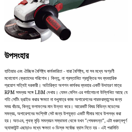
উপসংহার
হাতিয়ার এবং ঐচ্ছিক বৈশিষ্ট্য কার্যকারিতা - যারা বৈশিষ্ট্য, যা সব মধ্যে অগ্রণী
মনোযোগ ক্রেতাদের পরিশোধ। কিন্তু, না প্রস্তাবিত প্রযুক্তির সব ব্যবহারিক
প্রয়োগ সত্যিই দরকারী। অতিরিক্ত অপশন কার্যকর ব্যবহার একটি উদাহরণ মাত্র
RPM সমন্বয় সঙ্গে LBM দেখায়। যেমন মেশিন এর পর্যালোচনা উল্লিখিত আছে যে
গতি সেটিং ড্রাইভ করার ক্ষমতা না শুধুমাত্র কাজ অপারেশনের পারফরম্যান্সের জন্য
সময় বাঁচায়, কিন্তু ফলাফলের মান উন্নত করে। আরেকটি বিষয় বিভিন্ন মডেলের
সমন্বয়, অপারেশনের সংশ্লিষ্ট সেট জন্য উপযুক্ত একটি সীমার সাথে উপলব্ধ করা
হয়। অতএব, পৃথক্ মুড়ি সমন্বয়ন সম্ভাবনা থেকে যখন "পেষকদন্ত", এটা গুরুত্বপূর্ণ
অ্যাকাউন্ট এছাড়াও মধ্যে ক্ষমতা ও ডিস্ক সর্বোচ্চ ব্যাস নিতে হয় - এই পরামিতি