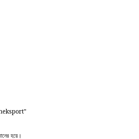
zhimeksport"
্ঠানের হয়ে।