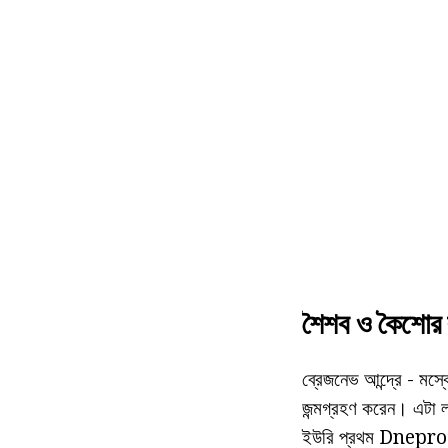
শৈশব ও কৈশোর
ব্রেজনেভ আন্দ্রে - ম
জন্মগ্রহণ করেন। এটা লক
ইউরি প্রথম Dneprodz