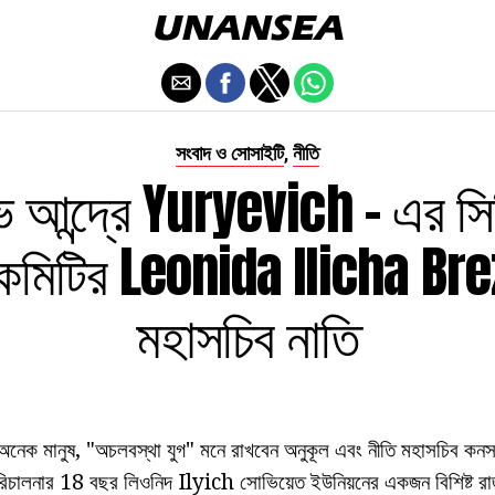
সংবাদ ও সোসাইটি
নীতি
,
ভ আন্দ্রে Yuryevich - এর 
ীয় কমিটির Leonida Ilicha B
মহাসচিব নাতি
 অনেক মানুষ, "অচলবস্থা যুগ" মনে রাখবেন অনুকূল এবং নীতি মহাসচিব 
 পরিচালনার 18 বছর লিওনিদ Ilyich সোভিয়েত ইউনিয়নের একজন বিশিষ্ট রা