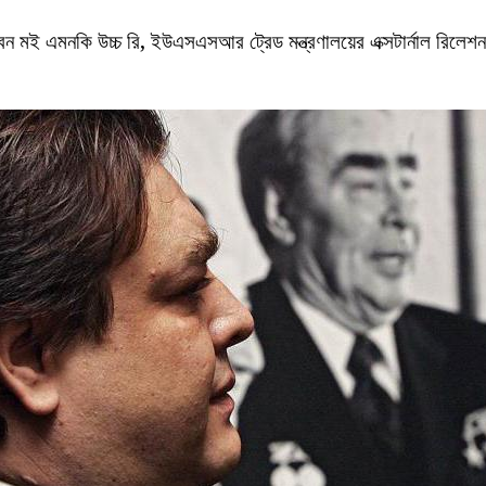
ন মই এমনকি উচ্চ রি, ইউএসএসআর ট্রেড মন্ত্রণালয়ের এক্সটার্নাল রিলে