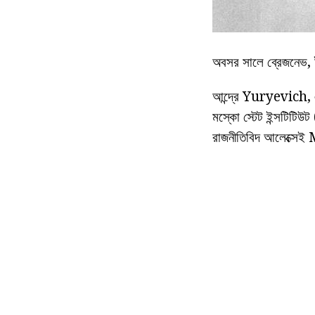
অবসর সালে ব্রেজনেভ,
আন্দ্রে Yuryevich, একট
মস্কো স্টেট ইন্সটিটিউট
রাজনীতিবিদ আলেক্সেই 