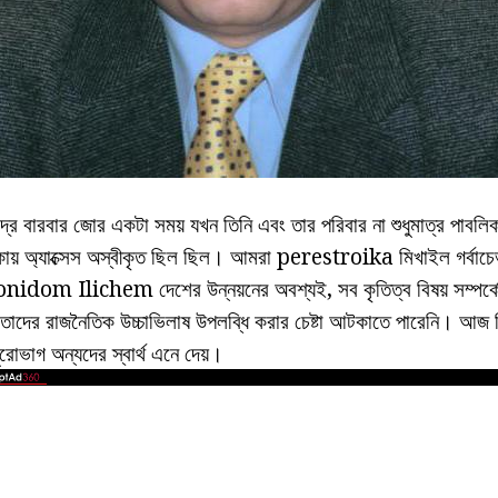
রে বারবার জোর একটা সময় যখন তিনি এবং তার পরিবার না শুধুমাত্র পাবলিক
াকায় অ্যাক্সেস অস্বীকৃত ছিল ছিল। আমরা perestroika মিখাইল গর্বাচে
onidom Ilichem দেশের উন্নয়নের অবশ্যই, সব কৃতিত্ব বিষয় সম্পর্কে
তাদের রাজনৈতিক উচ্চাভিলাষ উপলব্ধি করার চেষ্টা আটকাতে পারেনি। আজ 
রোভাগ অন্যদের স্বার্থ এনে দেয়।