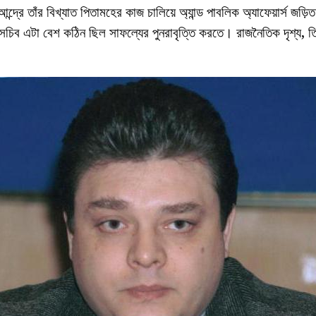
্রে তাঁর বিখ্যাত পিতামহের কাজ চালিয়ে অ্যান্ড পাবলিক অ্যাফেয়ার্স জড়িত
চিব এটা বেশ কঠিন ছিল সাফল্যের পুনরাবৃত্তি করতে। রাজনৈতিক দৃশ্য, তি