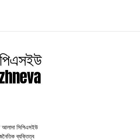
সিপিএসইউ
rezhneva
কনস আলাদা সিপিএসইউ
জনৈতিক ব্যক্তিত্ব