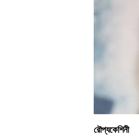
রৌপ্যকেশিনী