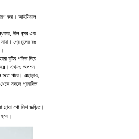
্চারণ করা। আইডিয়াল
ন্ধকার, নীল ধূসর এবং
় সাদা। গ্রে চুলের রঙ
়।
া বৃষ্টির পলিত নিয়ে
য়া হয়। এখনও অপশন
চুল হতে পারে। এছাড়াও,
 থেকে সহজে প্রবাহিত
লো ছায়া গো মিশ জড়িত।
ে হবে।