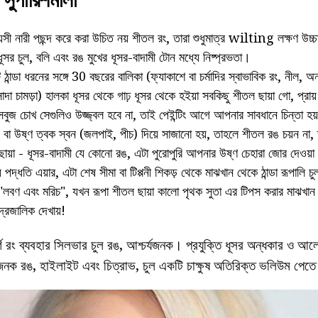
 সুপারিশমালা
য়সী নারী পছন্দ করে করা উচিত নয় শীতল রং, তারা শুধুমাত্র wilting লক্ষণ উচ
ধূসর চুল, বলি এবং রঙ মুখের ধূসর-বাদামী টোন মধ্যে নিষ্প্রভতা।
ান্ডা ধরনের সঙ্গে 30 বছরের বালিকা (ফ্যাকাশে বা চর্মাদির স্বাভাবিক রং, নীল, অ
াদা চামড়া) হালকা ধূসর থেকে গাঢ় ধূসর থেকে হইয়া সবকিছু শীতল ছায়া গো, প্রায
বুজ চোখ সেগুলিও উজ্জ্বল হবে না, তাই পেইন্টিং আগে আপনার সাবধানে চিন্তা হয
া উষ্ণ ত্বক স্বন (জলপাই, পীচ) দিয়ে সাজানো হয়, তাহলে শীতল রঙ চয়ন না, তার
য়া - ধূসর-বাদামী যে কোনো রঙ, এটা পুরোপুরি আপনার উষ্ণ চেহারা জোর দেও
পদ্ধতি এয়ার, এটা শেষ সীমা বা টিপ্পনী শিকড় থেকে মাঝখান থেকে ঠান্ডা রূপালি 
"লবণ এবং মরিচ", যখন রূপা শীতল ছায়া কালো পৃথক সুতা এর টিপস করার মাঝখান
দ্রজালিক দেখায়!
্ণ রং ব্যবহার সিলভার চুল রঙ, আশ্চর্যজনক। প্রযুক্তি ধূসর অন্ধকার ও আ
জনক রঙ, হাইলাইট এবং চিত্রাভ, চুল একটি চাক্ষুষ অতিরিক্ত ভলিউম পেত