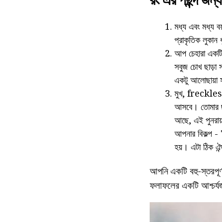
রং এর পছন্দ জন্য
মধ্য এবং মধ্য ব
প্রাকৃতিক লুকান 
আপ চেহারা একটি ঠ
সবুজ চোখ ছাড়া স
একটু আলোছায়া স
মুখ, freckles ব
আসবে। তোমার ছা
আছে, এই পুনরায় 
আপনার বিকল্প - 
হয়। এটা ঠিক ঐন্
আপনি একটি বহু-স্তরপূর
ফলাফলের একটি আশ্চর্য