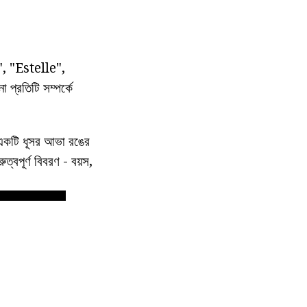
াল", "Estelle",
প্রতিটি সম্পর্কে
 একটি ধূসর আভা রঙের
্বপূর্ণ বিবরণ - বয়স,