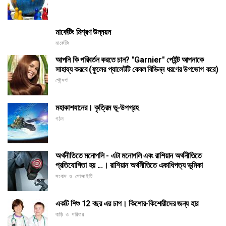
মার্কেটিং মিশ্রণ উন্নয়ন
মার্কেটিং
আপনি কি পরিবর্তন করতে চান? "Garnier" পেইন্ট আপনাকে
সাহায্য করবে (ফুলের প্যালেটটি কেবল বিভিন্ন ধরণের উপভোগ করে)
সৌন্দর্য
মহাকাশযানের। কৃত্রিম ভূ-উপগ্রহ
গঠন
অর্থনীতিতে মনোপলি - এটা মনোপলি এবং রাশিয়ান অর্থনীতিতে
প্রতিযোগিতা হয় ...। রাশিয়ান অর্থনীতিতে একাধিপত্য ভূমিকা
সংবাদ ও সোসাইটি
একটি শিশু 12 বছর এর চাপ। কিশোর-কিশোরীদের জন্য হার
বাড়ি ও পরিবার