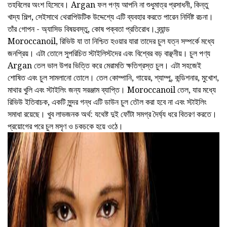
তহবিলের অংশ হিসেবে। Argan ফল পণ্য আপনি না শুধুমাত্র প্রসাধনী, কিন্তু
খাদ্য শিল্প, সেইসাথে থেরাপিউটিক উদ্দেশ্যে এটি ব্যবহার করতে পারেন নির্দিষ্ট রচনা।
তাঁর গোপন - অ্যাসিড বিষয়বস্তু, কোষ পক্বতা প্রতিরোধ। ব্র্যান্ড
Moroccanoil, রিভিউ যা তা নিশ্চিত হওয়ার যারা তাদের চুল যত্ন সম্পর্কে মধ্যে
জনপ্রিয়। এটা তোলে সুপরিচিত স্টাইলিস্টদের এবং বিশ্বের বড় বাঞ্ছনীয়। চুল পণ্য
Argan তেল ভাল উপর ভিত্তি করে মেরামতি ক্ষতিগ্রস্ত চুল। এটা সহজেই
শোষিত এবং চুল সামলানো তোলে। তেল কোম্পানি, গায়ের, শ্যাম্পু, কন্ডিশনার, মুখোশ,
মাথার খুলি এবং স্টাইলিং জন্য সরঞ্জাম ব্যাপ্তি। Moroccanoil তেল, যার মধ্যে
রিভিউ ইতিবাচক, একটি সুন্দর গন্ধ এটি ডাউন চুল তৌল করা হবে না এবং স্টাইলিং
সমাধা রয়েছে। খুব লাভজনক অর্থ: যথেষ্ট দুই ফোঁটা সমগ্র দৈর্ঘ্য ধরে বিতরণ করতে।
প্রয়োগের পরে চুল মসৃণ ও চকচকে হয়ে ওঠে।