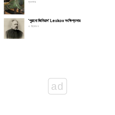
ব্যবসায়
'পুরানো জিনিয়াস' Leskov সংক্ষিপ্তসার
ও বিনোদন
ad