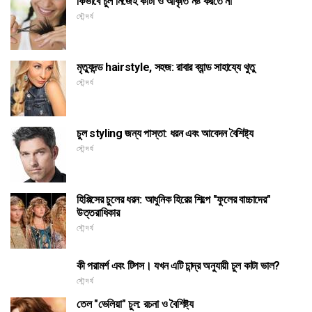
কিভাবে চুল নিজেই কাটা ও আকৃতি নষ্ট করতে না
সৌন্দর্য
মৃত্যুদন্ড hairstyle, সহজ: রাবার ব্যান্ড সাহায্যে থুতু
সৌন্দর্য
চুল styling জন্য পাস্তা: ধরন এবং আবেদন বৈশিষ্ট্য
সৌন্দর্য
হিপ্পিসের চুলের ধরন: আধুনিক হিরের শিল্পে "ফুলের বাচ্চাদের"
উত্তরাধিকার
সৌন্দর্য
কী পরামর্শ এবং টিপস। যখন এটি চান্দ্র অনুযায়ী চুল কাটা ভাল?
সৌন্দর্য
তেল "ভেলিয়া" চুল: রচনা ও বৈশিষ্ট্য