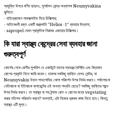
প্রযুক্তি উপরে বর্ণিত ছাড়াও, পুনর্বাসন কেন্দ্র অধ্যাপক Neumyvakina
ঝুলিতে:
- হাইড্রোজেন পারঅক্সাইড দিয়ে চিকিত্সার;
- অতিবেগুনী রক্ত একটি যন্ত্রপাতি "Helios -1" ব্যবহার উদ্ভাস;
- sapropel যেমন প্রাকৃতিক নিরাময় এজাহার চিকিত্সার।
কি যারা স্বাস্থ্য কেন্দ্রের সেবা ব্যবহার জানা
গুরুত্বপূর্ণ
কোর্সের শেষে রোগীর সুপারিশ যে একাউন্টে তাদের স্বতন্ত্র বৈশিষ্ট্য এবং বিদ্যমান
রোগের প্রকৃতি নিতে জারি করেন। তারপর সবকিছু ব্যক্তি হেলথ সেন্টার, যা
Neumyvakin ইভান পাভলোভিচ খোলা পরিদর্শন উপর নির্ভর করবে। পর্যালোচনা
নেতিবাচক বা ইতিবাচক ক্লায়েন্টের এই অনন্য পদ্ধতি ছেড়ে? সবকিছু ব্যক্তির পছন্দ
উপর নির্ভর করবে। তা স্বাস্থ্য বা পথ ট্র্যাক রোগ ও রোগের মধ্যে vegetating
করার গতিপথ পরিবর্তন করবে? অবশ্যই, এটা নিজের ধ্রুবক কাজ নিতে হবে। কিন্তু
স্বাস্থ্য এটি মূল্য।