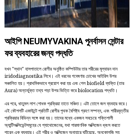
আইপি NEUMYVAKINA পুনর্বাসন সেন্টার
ফর ব্যবহারের জন্য পদ্ধতি
যখন "স্থান" হাসপাতালে রোগীর অনুষ্ঠিত কম্পিউটার তার শরীরের মূল্যায়ন দান
iridodiagnostika লিখে। এই ধরনের গবেষণায় চোখের আইরিস উপর
সঞ্চালিত হয়। প্রাথমিকভাবে প্রয়োগ করা হয় এবং শেল biofield ব্যক্তি (তার
Aura) অন্তর্ভুক্ত তথ্য পড়া উপর ভিত্তি করে biolocation পদ্ধতি।
এর পরে, ধাতুমল লাশ শোধক প্রক্রিয়া তাতে সঞ্চিত। এটা তোলে জল ব্যবহার করে।
এই কৌশলটি একাউন্টে প্রতিটি রোগীর পৃথক বৈশিষ্ট্য গ্রহণ সম্পন্ন, এবং শারীরবৃত্তীয়
প্রক্রিয়ার বিভিন্ন সঙ্গে করা হয়। তাদের মধ্যে একজন সবচেয়ে শক্তিশালী
অ্যান্টিঅক্সিডেন্টসমূহের যে প্যাথোজেনের, যথা পারমাণবিক অক্সিজেন ধ্বংস করতে
পারেন এক ব্যবহার। এই শরীর ও অক্সিজেন অনাহারে ঘটিয়েছে, অনকোলজি সহ