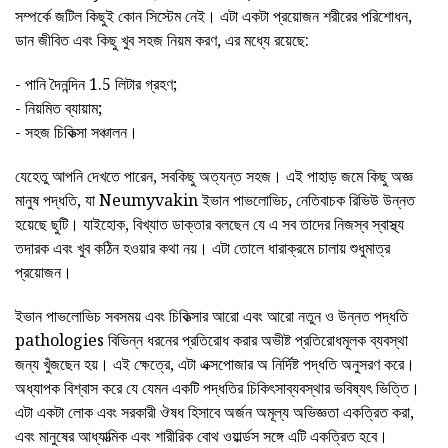
সম্পর্কে জটিল কিছুই কোন সিস্টেম নেই। এটা একটা প্রয়োজন শরীরের পরিশোধন,
ডান জীবিত এবং কিছু খুব সহজ নিয়ম করণ, এর মধ্যে রয়েছে:
- পানি দৈনন্দিন 1.5 লিটার গ্রহণ;
- নিয়মিত ব্যায়াম;
- সহজ চিকিত্সা সঞ্চালন।
যেহেতু আপনি দেখতে পারেন, সবকিছু অত্যন্ত সহজ। এই পাহাড় জমে কিছু অজ্ঞ
মানুষ পদ্ধতি, যা Neumyvakin ইভান পাভলোভিচ, নেতিবাচক রিভিউ উন্নত
হয়েছে ছুটি। যাইহোক, বিখ্যাত ডাক্তার বলছেন যে এ সব তাদের নিজস্ব স্বাস্থ্য
তদারক এবং খুব কঠিন হওয়ার কথা নয়। এটা তোলে ধারাক্রমে চালায় শুধুমাত্র
প্রয়োজন।
ইভান পাভলোভিচ সবসময় এবং চিকিত্সার আরো এবং আরো নতুন ও উন্নত পদ্ধতি
pathologies বিভিন্ন ধরনের প্রতিরোধ করার অভীষ্ট প্রতিরোধমূলক ব্যবস্থা
জন্য খুঁজছেন হয়। এই ক্ষেত্রে, এটা এক্সপোজার অ নির্দিষ্ট পদ্ধতি অনুসরণ করে।
অধ্যাপক বিশ্বাস করে যে যেমন একটি পদ্ধতির চিকিৎসাব্যবস্থার ভবিষ্যৎ ভিত্তি।
এটা একটা লোক এবং সরকারী ঔষধ হিসাবে অর্জন অমূল্য অভিজ্ঞতা একত্রিত করা,
এবং মানুষের আধ্যাত্মিক এবং শারীরিক বোথ ওয়ার্ল্ডস সঙ্গে এটি একত্রিত হবে।