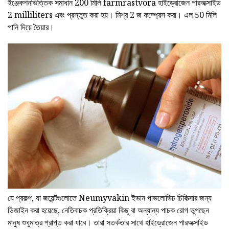
ইঞ্জেকশনভিত্তিক সমাধান 200 মিলি farmrastvora হাইড্রোজেন পারঅক্সাইড
2 milliliters এবং প্রস্তুত করা হয়। মিশ্র 2 জ কম্প্রেস করা। এল 50 মিলি
পানি দিয়ে তৈয়ার।
যে প্রকল্প, যা জয়েন্টগুলোতে Neumyvakin ইভান পাভলোভিচ চিকিত্সার জন্য
ডিজাইন করা হয়েছে, নেতিবাচক প্রতিক্রিয়া কিছু বা অন্যান্য পাচক রোগ ভুগছেন
মানুষ শুধুমাত্র প্রাপ্ত করা যাবে। তারা সতর্কতার সাথে হাইড্রোজেন পারঅক্সাইড