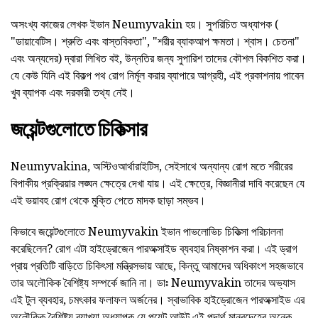
অসংখ্য কাজের লেখক ইভান Neumyvakin হয়। সুপরিচিত অধ্যাপক (
"ডায়াবেটিস। শ্রুতি এবং বাস্তবিকতা", "শরীর ব্যাকআপ ক্ষমতা। শ্বাস। চেতনা"
এবং অন্যদের) দ্বারা লিখিত বই, উন্নতির জন্য সুপারিশ তাদের কৌশল বিকশিত করা।
যে কেউ যিনি এই বিকল্প পথ রোগ নির্মূল করার ব্যাপারে আগ্রহী, এই প্রকাশনায় পাবেন
খুব ব্যাপক এবং দরকারী তথ্য নেই।
জয়েন্টগুলোতে চিকিত্সার
Neumyvakina, অস্টিওআর্থারাইটিস, সেইসাথে অন্যান্য রোগ মতে শরীরের
বিপাকীয় প্রক্রিয়ার লঙ্ঘন ক্ষেত্রে দেখা যায়। এই ক্ষেত্রে, বিজ্ঞানীরা দাবি করেছেন যে
এই ভয়াবহ রোগ থেকে মুক্তি পেতে মাদক ছাড়া সম্ভব।
কিভাবে জয়েন্টগুলোতে Neumyvakin ইভান পাভলোভিচ চিকিত্সা পরিচালনা
করেছিলেন? রোগ এটা হাইড্রোজেন পারঅক্সাইড ব্যবহার নিষ্কাশন করা। এই ড্রাগ
প্রায় প্রতিটি বাড়িতে চিকিৎসা মন্ত্রিসভায় আছে, কিন্তু আমাদের অধিকাংশ সহজভাবে
তার অলৌকিক বৈশিষ্ট্য সম্পর্কে জানি না। ডাঃ Neumyvakin তাদের অভ্যাস
এই টুল ব্যবহার, চমৎকার ফলাফল অর্জনের। স্বাভাবিক হাইড্রোজেন পারঅক্সাইড এর
অলৌকিক বৈশিষ্ট্য ব্যাখ্যা অধ্যাপক যে পয়েন্ট আউট এই পদার্থ মানবদেহের অনেক