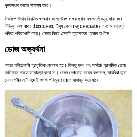
পুনরুদ্ধার করতে সাহায্য করে।
ঔষধি পাউডার নিয়মিত খাওয়ার কলেস্টেরল ফলক দ্বারা রক্তনালীসমূহ সাফ করে
বিভিন্ন অঙ্গ পাথর dissolves, টিস্যু কোষ rejuvenates এবং অনাক্রম্য
শক্তি শক্তিশালী করে। সোডা ফিরে এমনকি ক্যান্সারের প্রভাব অধীনে।
ডোজ অভ্যর্থনা
সোডা শক্তিশালী প্রাকৃতিক জোলাপ হয়। কিন্তু ফল এবং সর্বোচ্চ প্রাথমিক ডোজ
অতিক্রম করতে তাড়াহুড়া করো না। যেমন বেপরোয়া কর্মের ফলাফল, ডায়রিয়া হতে
যেমন শরীর এটি বিদেশী পদার্থ পরিত্রাণ পেতে সাহায্য করে যাবে।