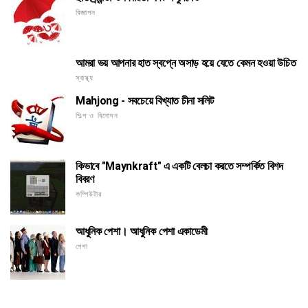
বিজ্ঞাপন
আমরা ভয় আপনার হাত স্বপ্নে অসাড় হয়ে যেতে কেমন হওয়া উচিত
স্বাস্থ্য
Mahjong - সবচেয়ে বিখ্যাত চীনা সলিট
শিল্প ও বিনোদন
কিভাবে "Maynkraft" এ একটি বেলচা করতে সম্পর্কিত বিশদ
বিবরণ
কম্পিউটার
আধুনিক পেশা। আধুনিক পেশা একাডেমী
পেশা