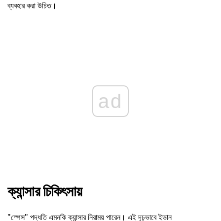
ব্যবহার করা উচিত।
ad
ক্যান্সার চিকিৎসায়
"স্পেস" পদ্ধতি এমনকি ক্যান্সার নিরাময় পারেন। এই দৃঢ়ভাবে ইভান