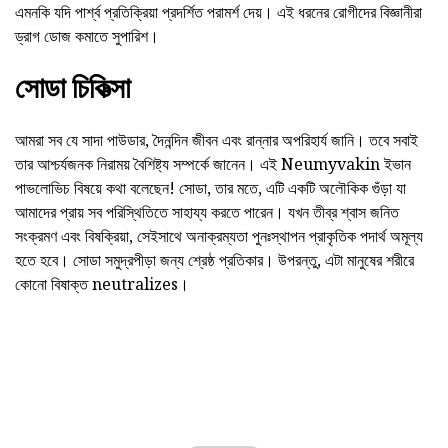
এমনকি যদি পার্শ্ব প্রতিক্রিয়া প্রদর্শিত পরামর্শ দেয়। এই ধরনের রোগীদের বিজ্ঞানীরা
ড্রাগ ডোজ কমাতে সুপারিশ।
সোডা চিকিত্সা
আমরা সব যে সাদা পাউডার, দৈনন্দিন জীবন এবং রান্নার অপরিহার্য জানি। তবে সবাই
তার আশ্চর্যজনক নিরাময় বৈশিষ্ট্য সম্পর্কে জানেন। এই Neumyvakin ইভান
পাভলোভিচ বিষয়ে কথা বলেছেন! সোডা, তার মতে, এটি একটি অলৌকিক গুঁড়া যা
আমাদের প্রায় সব পরিস্থিতিতে সাহায্য করতে পারেন। যখন তীব্র শ্বাস জনিত
সংক্রমণ এবং বিষক্রিয়া, সেইসাথে অনাক্রম্যতা পুনঃস্থাপন প্রাকৃতিক পদার্থ অমূল্য
হতে হবে। সোডা সমুদ্রপীড়া জন্য শ্রেষ্ঠ প্রতিকার। উপরন্তু, এটা মানুষের শরীরে
কোনো বিষাক্ত neutralizes।