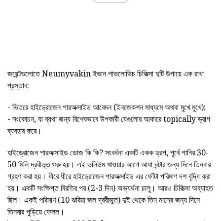
জয়েন্টগুলোতে Neumyvakin ইভান পাভলোভিচ চিকিত্সা দুটি উপায়ে এক রাখা
প্রস্তাব:
- ভিতরে হাইড্রোজেন পারঅক্সাইড আবেদন (ইনজেকশন মাধ্যমে অথবা মুখে মুখে);
- সংকোচন, যা ব্যথা জন্য বিশেষভাবে উপকারী যেগুলোর আকারে topically ড্রাগ
ব্যবহার করে।
হাইড্রোজেন পারঅক্সাইড ডোজ কি কি? সংবর্ধনা একটি একক ড্রপ, পূর্বে পানির 30-
50 মিলি দ্রবীভূত শুরু হয়। এই ভলিউম খাওয়ার আগে আধা ঘন্টার জন্য দিনে তিনবার
গ্রহণ করা হয়। ধীরে ধীরে হাইড্রোজেন পারঅক্সাইড এর ফোঁটা পরিমাণ দশ বৃদ্ধি করা
হয়। একটি সংক্ষিপ্ত বিরতির পর (2-3 দিন) অভ্যর্থনা চালু। আরও চিকিত্সা অব্যাহত
ছিল। একই পরিমাণ (10 ঝরিয়া জল দ্রবীভূত) দুই থেকে তিন মাসের জন্য দিনে
তিনবার পুড়িয়ে ফেলল।