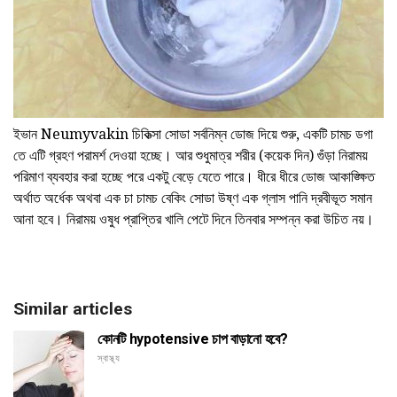
ইভান Neumyvakin চিকিত্সা সোডা সর্বনিম্ন ডোজ দিয়ে শুরু, একটি চামচ ডগা
তে এটি গ্রহণ পরামর্শ দেওয়া হচ্ছে। আর শুধুমাত্র শরীর (কয়েক দিন) গুঁড়া নিরাময়
পরিমাণ ব্যবহার করা হচ্ছে পরে একটু বেড়ে যেতে পারে। ধীরে ধীরে ডোজ আকাঙ্ক্ষিত
অর্থাত অর্ধেক অথবা এক চা চামচ বেকিং সোডা উষ্ণ এক গ্লাস পানি দ্রবীভূত সমান
আনা হবে। নিরাময় ওষুধ প্রাপ্তির খালি পেটে দিনে তিনবার সম্পন্ন করা উচিত নয়।
Similar articles
কোনটি hypotensive চাপ বাড়ানো হবে?
স্বাস্থ্য