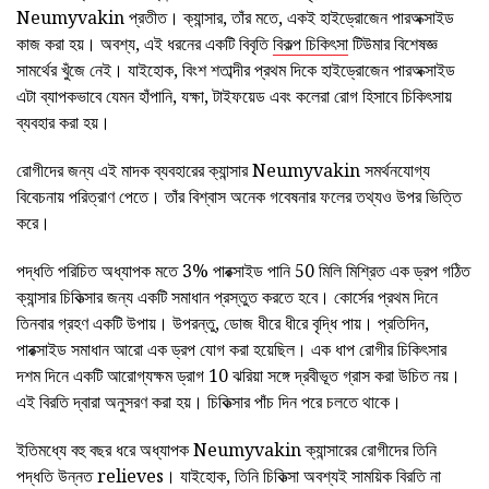
Neumyvakin প্রতীত। ক্যান্সার, তাঁর মতে, একই হাইড্রোজেন পারঅক্সাইড
কাজ করা হয়। অবশ্য, এই ধরনের একটি বিবৃতি
বিকল্প চিকিৎসা
টিউমার বিশেষজ্ঞ
সামর্থের খুঁজে নেই। যাইহোক, বিংশ শতাব্দীর প্রথম দিকে হাইড্রোজেন পারঅক্সাইড
এটা ব্যাপকভাবে যেমন হাঁপানি, যক্ষা, টাইফয়েড এবং কলেরা রোগ হিসাবে চিকিৎসায়
ব্যবহার করা হয়।
রোগীদের জন্য এই মাদক ব্যবহারের ক্যান্সার Neumyvakin সমর্থনযোগ্য
বিবেচনায় পরিত্রাণ পেতে। তাঁর বিশ্বাস অনেক গবেষনার ফলের তথ্যও উপর ভিত্তি
করে।
পদ্ধতি পরিচিত অধ্যাপক মতে 3% পারক্সাইড পানি 50 মিলি মিশ্রিত এক ড্রপ গঠিত
ক্যান্সার চিকিত্সার জন্য একটি সমাধান প্রস্তুত করতে হবে। কোর্সের প্রথম দিনে
তিনবার গ্রহণ একটি উপায়। উপরন্তু, ডোজ ধীরে ধীরে বৃদ্ধি পায়। প্রতিদিন,
পারক্সাইড সমাধান আরো এক ড্রপ যোগ করা হয়েছিল। এক ধাপ রোগীর চিকিৎসার
দশম দিনে একটি আরোগ্যক্ষম ড্রাগ 10 ঝরিয়া সঙ্গে দ্রবীভূত গ্রাস করা উচিত নয়।
এই বিরতি দ্বারা অনুসরণ করা হয়। চিকিত্সার পাঁচ দিন পরে চলতে থাকে।
ইতিমধ্যে বহু বছর ধরে অধ্যাপক Neumyvakin ক্যান্সারের রোগীদের তিনি
পদ্ধতি উন্নত relieves। যাইহোক, তিনি চিকিত্সা অবশ্যই সাময়িক বিরতি না