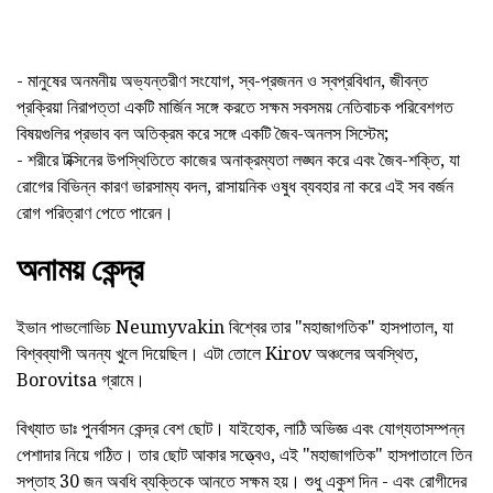
- মানুষের অনমনীয় অভ্যন্তরীণ সংযোগ, স্ব-প্রজনন ও স্বপ্রবিধান, জীবন্ত
প্রক্রিয়া নিরাপত্তা একটি মার্জিন সঙ্গে করতে সক্ষম সবসময় নেতিবাচক পরিবেশগত
বিষয়গুলির প্রভাব বল অতিক্রম করে সঙ্গে একটি জৈব-অনলস সিস্টেম;
- শরীরে টক্সিনের উপস্থিতিতে কাজের অনাক্রম্যতা লঙ্ঘন করে এবং জৈব-শক্তি, যা
রোগের বিভিন্ন কারণ ভারসাম্য বদল, রাসায়নিক ওষুধ ব্যবহার না করে এই সব বর্জন
রোগ পরিত্রাণ পেতে পারেন।
অনাময় কেন্দ্র
ইভান পাভলোভিচ Neumyvakin বিশ্বের তার "মহাজাগতিক" হাসপাতাল, যা
বিশ্বব্যাপী অনন্য খুলে দিয়েছিল। এটা তোলে Kirov অঞ্চলের অবস্থিত,
Borovitsa গ্রামে।
বিখ্যাত ডাঃ পুনর্বাসন কেন্দ্র বেশ ছোট। যাইহোক, লাঠি অভিজ্ঞ এবং যোগ্যতাসম্পন্ন
পেশাদার নিয়ে গঠিত। তার ছোট আকার সত্ত্বেও, এই "মহাজাগতিক" হাসপাতালে তিন
সপ্তাহ 30 জন অবধি ব্যক্তিকে আনতে সক্ষম হয়। শুধু একুশ দিন - এবং রোগীদের