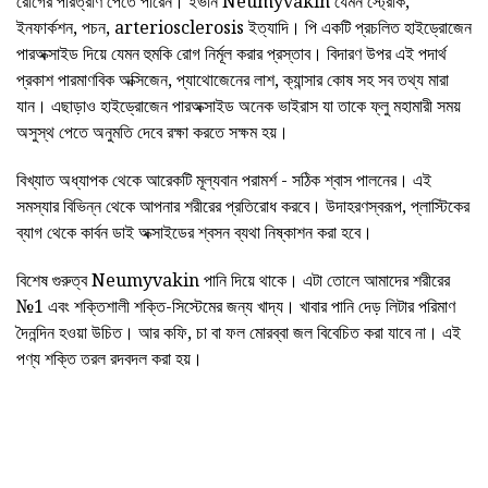
রোগের পরিত্রাণ পেতে পারেন। ইভান Neumyvakin যেমন স্ট্রোক,
ইনফার্কশন, পচন, arteriosclerosis ইত্যাদি। পি একটি প্রচলিত হাইড্রোজেন
পারঅক্সাইড দিয়ে যেমন হুমকি রোগ নির্মূল করার প্রস্তাব। বিদারণ উপর এই পদার্থ
প্রকাশ পারমাণবিক অক্সিজেন, প্যাথোজেনের লাশ, ক্যান্সার কোষ সহ সব তথ্য মারা
যান। এছাড়াও হাইড্রোজেন পারঅক্সাইড অনেক ভাইরাস যা তাকে ফ্লু মহামারী সময়
অসুস্থ পেতে অনুমতি দেবে রক্ষা করতে সক্ষম হয়।
বিখ্যাত অধ্যাপক থেকে আরেকটি মূল্যবান পরামর্শ - সঠিক শ্বাস পালনের। এই
সমস্যার বিভিন্ন থেকে আপনার শরীরের প্রতিরোধ করবে। উদাহরণস্বরূপ, প্লাস্টিকের
ব্যাগ থেকে কার্বন ডাই অক্সাইডের শ্বসন ব্যথা নিষ্কাশন করা হবে।
বিশেষ গুরুত্ব Neumyvakin পানি দিয়ে থাকে। এটা তোলে আমাদের শরীরের
№1 এবং শক্তিশালী শক্তি-সিস্টেমের জন্য খাদ্য। খাবার পানি দেড় লিটার পরিমাণ
দৈনন্দিন হওয়া উচিত। আর কফি, চা বা ফল মোরব্বা জল বিবেচিত করা যাবে না। এই
পণ্য শক্তি তরল রদবদল করা হয়।