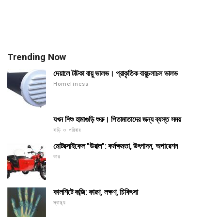
Trending Now
দেয়ালে টাটকা বায়ু ভালভ। প্রাকৃতিক বায়ুচলাচল ভালভ
Homeliness
যখন শিশু হামাগুড়ি শুরু। পিতামাতাদের জন্য ব্যস্ত সময়
বাড়ি ও পরিবার
মোটরসাইকেল "উরাল": কর্মক্ষমতা, উৎপাদন, অপারেশন
কার
কালশিটে কব্জি: কারণ, লক্ষণ, চিকিৎসা
স্বাস্থ্য