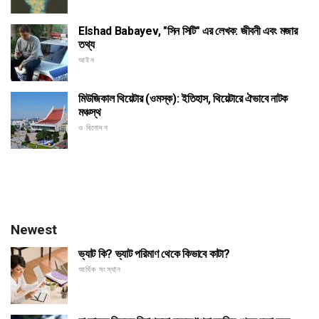
Elshad Babayev, "সিন সিটি" এর লেখক: জীবনী এবং মজার
তথ্য
আইন
মিউজিকাল থিয়েটার (ওমস্ক): ইতিহাস, থিয়েটারে ঐভাবে নাটক
মঞ্চস্থ
ও বিনোদন
Newest
ভ্যাট কি? ভ্যাট পরিমাণ থেকে কিভাবে কাটা?
আর্থিক সংস্থান