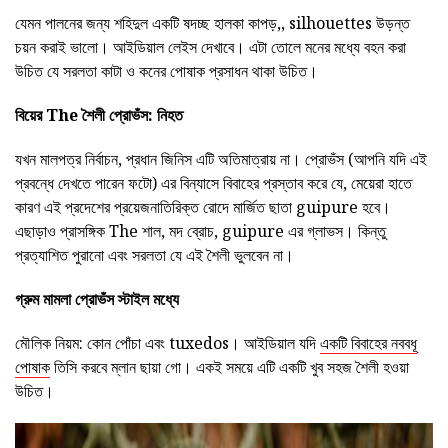
যেমন পালনের জন্য শহিদুল একটি ষদচ্ছ হালকা কাপড়,, silhouettes উড়ন্ত
চয়ন করাই ভালো। আইডিয়াল লেইস দেখাবে। এটা তোলে মনের মধ্যে বহন করা
উচিত যে সরলতা কাটা ও কনের পোষাক প্রসাধন থাকা উচিত।
বিয়ের The শৈলী প্রোভঁস: নিহত
যখন মালপত্র নির্বাচন, প্রধান জিনিস এটি অতিমাত্রায় না। প্রোভঁস (আপনি যদি এই
প্রবন্ধে দেখতে পারেন ফটো) এর বিন্যাসে বিবাহের প্রস্তাব করে যে, মেয়েরা হাতে
কারণ এই প্রদেশের প্রয়েজনাতিরিক্ত রোদে মার্জিত ছাতা guipure হবে।
এছাড়াও প্রাসঙ্গিক The শাল, মদ ব্রোচ, guipure এর গ্লাভস। কিন্তু
প্রত্যাশিত পুরানো এবং সরলতা যে এই শৈলী ভুলবেন না।
গ্রুম মামলা
প্রোভঁস
স্টাইল
মধ্যে
মৌলিক নিয়ম: কোন পোঁচা এবং tuxedos। আইডিয়াল যদি
একটি বিবাহের নববধূ
পোষাক
তিসি করবে ম্লান ছায়া গো। একই সময়ে এটি একটি খুব সহজ শৈলী হওয়া
উচিত।