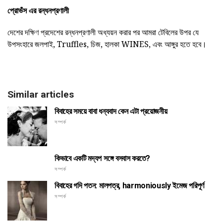
প্রোভঁস এর রন্ধনপ্রণালী
দেশের দক্ষিণ প্রদেশের রন্ধনপ্রণালী অধ্যয়ন করার পর আমরা টেবিলের উপর যে
উপসংহারে জলপাই, Truffles, চিজ, হালকা WINES, এবং আঙ্গুর হতে হবে।
Similar articles
বিবাহের সময়ে বাবা ধন্যবাদ কেন এটা প্রয়োজনীয়
সম্পর্ক
কিভাবে একটি মদ্যপ সঙ্গে বসবাস করতে?
সম্পর্ক
বিবাহের গদি পতন: মালপত্র, harmoniously ইমেজ পরিপূর্ণ
সম্পর্ক