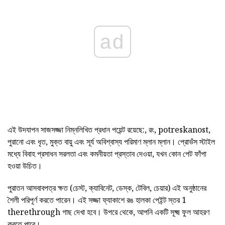
ad
এই উদযাপন সাজসজ্জা নিম্নলিখিত প্রধান পয়েন্ট রয়েছে:, রং, potreskanost,
পুরানো এবং ধৃত, মুক্ত বায়ু এবং সূর্য অবিশ্বাস্য পরিমাণ ম্লান ম্লান। প্রোভঁস স্টাইল
মধ্যে বিবাহ প্রসাধন সরলতা এবং কমনীয়তা প্রস্তাব দেওয়া, যখন কোন পেট ফাঁপা
হওয়া উচিত।
পুরাতন আসবাবপত্র ক্ষত (চেস্ট, ক্যাবিনেট, ডেস্ক, টেবিল, চেয়ার) এই অনুষ্ঠানের
শৈলী পরিপূর্ণ করতে পারেন। এই সজ্জা ফ্যাকাশে রঙ হালকা পেইন্ট স্তর 1
therethrough গাছ দেখা হবে। উপরে থেকে, আপনি একটি সূক্ষ্ম ফুল আহরণ
করতে পারে।