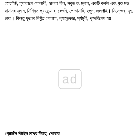
হোয়াইট, ফ্যাকাশে গোলাপী, হালকা নীল, সবুজ রং ম্লান, একটি কর্কশ এবং ধৃত মত
সামান্য ম্লান, মিশ্রিত ল্যাভেন্ডার, বেগুনি, পোড়ামাটি, হলুদ, জলপাই। নিস্তেজ, মৃদু
ছায়া। কিন্তু ফুলের নিখুঁত গোলাপ, ল্যাভেন্ডার, সূর্যমুখী, পুষ্পবিশেষ হয়।
ad
প্রোভঁস স্টাইল মধ্যে বিবাহ: পোষাক