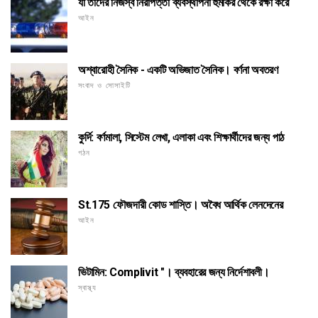
যা তাদের নিজস্ব নিরাপত্তা ব্যবস্থাপনা হুমকির থেকে রক্ষা করে
আইন
অশ্বারোহী সৈনিক - একটি অভিজাত সৈনিক। বর্ণনা অবতরণ
সংবাদ ও সোসাইটি
কুর্দি: বর্ণমালা, সিস্টেম লেখা, এলাকা এবং শিক্ষার্থীদের জন্য পাঠ
গঠন
St.175 ফৌজদারী কোড শাস্তি। অবৈধ আর্থিক লেনদেনের
আইন
ভিটামিন: Complivit "। ব্যবহারের জন্য নির্দেশাবলী।
স্বাস্থ্য