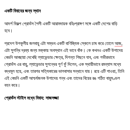
একটি বিবাহের জন্য স্থান
আদর্শ বিকল্প প্রোভঁস শৈলী একটি আরামদায়ক বহিঃপ্রাঙ্গণ সঙ্গে একটি দেশের বাড়ি
হবে।
প্রদেশ উপকূলীয় জলবায়ু এটা সম্ভব একটি বাণিজ্যিক স্কেলে চাষ করে তোলে
আজ,
এটা সুগন্ধি দ্রব্য জন্য মক্কায় অবস্থান এই ভাবে বাঁক। কে কখনও একটি উপাদেয়
বেগুনি আবছায়া দেখেছি ল্যাভেন্ডার ক্ষেত্র, দিগন্ত পিছনে যাব, এবং গভীরভাবে
প্রোভঁস এর বায়ু, ল্যাভেন্ডার সুগন্ধের পূর্ণ ফুঁ দিলেন, এক স্থায়ীভাবে রমন্যাস মধ্যে
বদ্ধমূল হয়ে, এবং তারপর সত্যিকারের ভালবাসার সন্ধানে যায়। রয়ে এটি পাওয়া, তিনি
এই বেগুনি একটি আশ্চর্যজনক উপাদেয় গন্ধ এবং তাদের বিয়ের রঙ গঠিত বায়ুমণ্ডল
বহন করে।
প্রোভঁস স্টাইল মধ্যে বিবাহ: সাজসজ্জা