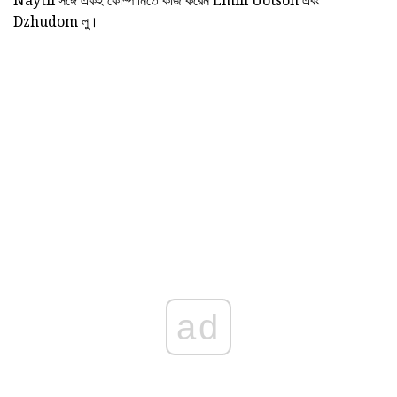
Naytli সঙ্গে একই কোম্পানিতে কাজ করেন Emili Uotson এবং
Dzhudom লু।
ad