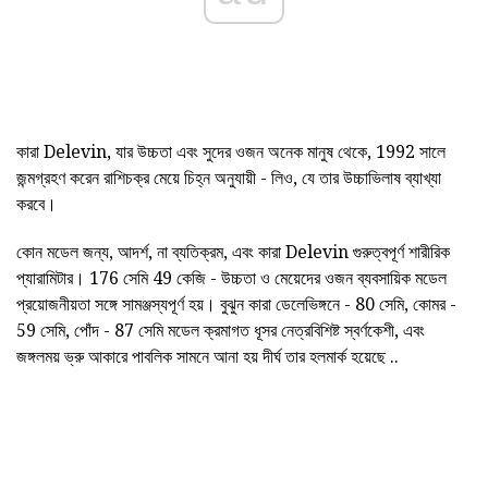
কারা Delevin, যার উচ্চতা এবং সুদের ওজন অনেক মানুষ থেকে, 1992 সালে
জন্মগ্রহণ করেন রাশিচক্র মেয়ে চিহ্ন অনুযায়ী - লিও, যে তার উচ্চাভিলাষ ব্যাখ্যা
করবে।
কোন মডেল জন্য, আদর্শ, না ব্যতিক্রম, এবং কারা Delevin গুরুত্বপূর্ণ শারীরিক
প্যারামিটার। 176 সেমি 49 কেজি - উচ্চতা ও মেয়েদের ওজন ব্যবসায়িক মডেল
প্রয়োজনীয়তা সঙ্গে সামঞ্জস্যপূর্ণ হয়। বুঝুন কারা ডেলেভিঙ্গনে - 80 সেমি, কোমর -
59 সেমি, পোঁদ - 87 সেমি মডেল ক্রমাগত ধূসর নেত্রবিশিষ্ট স্বর্ণকেশী, এবং
জঙ্গলময় ভ্রু আকারে পাবলিক সামনে আনা হয় দীর্ঘ তার হলমার্ক হয়েছে ..