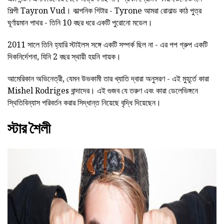
শিল্পী Tayron Vud। কাল্পনিক গিটার - Tyrone আমরা রোনাল্ড কাঠ পুত্র
ঘূর্ণায়মান পাথর - তিনি 10 বছর ধরে একটি পুরোনো মডেল।
2011 সালে তিনি হ্যারি স্টাইলস সঙ্গে একটি সম্পর্ক ছিল না - এর পপ গ্রুপ একটি
দিকনির্দেশনা, যিনি 2 বছর স্থায়ী হয়নি গায়ক।
আমেরিকান অভিনেত্রী, যেমন উভকামী তার খ্যাতি দ্বারা অনুসরণ - এই মুহূর্তে কারা
Mishel Rodriges বান্দাদের। এই গুজব যে তরুণ এবং কারা ডেলেভিঙ্গনে
স্থিতিবিন্যাস পরিবর্তন করার সিদ্ধান্ত নিয়েছে বৃদ্ধি দিয়েছেন।
স্টার শৈলী