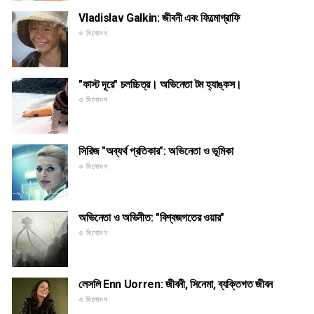
Vladislav Galkin: জীবনী এবং ফিল্মোগ্রাফি
ও বিনোদন
"কাস্ট দূরে" চলচ্চিত্র। অভিনেতা টম হ্যাঙ্কস।
ও বিনোদন
সিরিজ "অব্যর্থ প্রতিকার": অভিনেতা ও ভূমিকা
ও বিনোদন
অভিনেতা ও অভিনীত: "বিশ্বজগতের ওয়ার"
ও বিনোদন
লেসলি Enn Uorren: জীবনী, সিনেমা, ব্যক্তিগত জীবন
ও বিনোদন