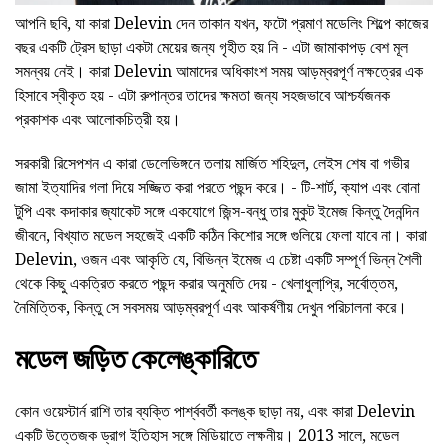
আপনি ছবি, যা কারা Delevin দেন তাকান যখন, ফটো প্রমাণ মডেলিং শিল্পে কাজের
বছর একটি ট্রেস ছাড়া একটা মেয়ের জন্য গৃহীত হয় নি - এটা জামাকাপড় বেশ মূল
সমন্বয় নেই। কারা Delevin আমাদের অধিকাংশ সময় আড়ম্বরপূর্ণ নক্ষত্রের এক
হিসাবে স্বীকৃত হয় - এটা রুপান্তর তাদের ক্ষমতা জন্য সহজভাবে আশ্চর্যজনক
প্রকাশক এবং আলোকচিত্রী হয়।
সরকারী রিসেপশন এ কারা ডেলেভিঙ্গনে তলায় মার্জিত শহিদুল, লেইস শেষ বা গভীর
জামা ইত্যাদির গলা দিয়ে সজ্জিত করা পরতে পছন্দ করে। - টি-শার্ট, ক্যাপ এবং বোনা
টুপি এবং কদাকার জ্যাকেট সঙ্গে একযোগে জিন্স-বন্ধু তার মুকুট ইমেজ কিন্তু দৈনন্দিন
জীবনে, বিখ্যাত মডেল সহজেই একটি কঠিন কিশোর সঙ্গে গুলিয়ে ফেলা যাবে না। কারা
Delevin, ওজন এবং আকৃতি যে, বিভিন্ন ইমেজ এ চেষ্টা একটি সম্পূর্ণ ভিন্ন শৈলী
থেকে কিছু একত্রিত করতে পছন্দ করার অনুমতি দেয় - খেলাধুলাপ্রি়, সর্বোত্তম,
নৈমিত্তিক, কিন্তু সে সবসময় আড়ম্বরপূর্ণ এবং আকর্ষণীয় দেখুন পরিচালনা করে।
মডেল জড়িত কেলেঙ্কারিতে
কোন ওয়েস্টার্ন রাশি তার ব্যক্তি পার্শ্ববর্তী কলঙ্ক ছাড়া নয়, এবং কারা Delevin
একটি উত্তেজক ড্রাগ ইতিহাস সঙ্গে মিডিয়াতে লক্ষনীয়। 2013 সালে, মডেল