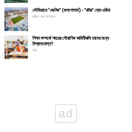
স্টেডিয়ামে "জেনিথ" (ভলগোগার্ড) - "রটার" হোম এরিনা
ক্রীড়া এবং ফিটনেস
শিক্ষা সম্পর্কে শহরের পৌরাণিক কাহিনীগুলি তাদের মধ্যে
বিশ্বাসযোগ্য?
গঠন
ad