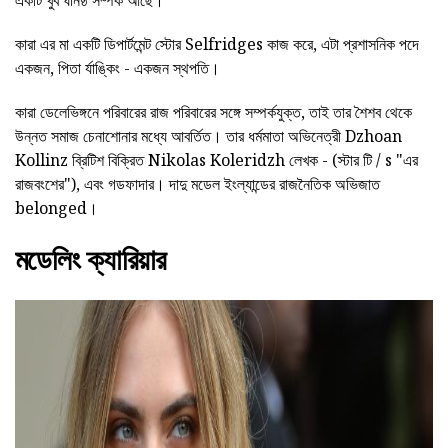
একটি খুব ঘনিষ্ঠ সম্পর্ক আছে।
কারা এর মা একটি ডিপার্টমেন্ট স্টোর Selfridges কাজ করে, এটা প্রশাসনিক পদে
একজন, পিতা র্যাঙ্কিং - একজন স্থপতি।
কারা ডেলেভিঙ্গনে পরিবারের রাজ পরিবারের সঙ্গে সম্পর্কযুক্ত, তাই তার শৈশব থেকে
উন্নত সমাজ চেনাশোনার মধ্যে আবর্তিত। তার ধর্মমাতা অভিনেত্রী Dzhoan
Kollinz ব্রিটিশ বিক্রিত Nikolas Koleridzh লেখক - (স্টার টি / s "এর
রাজবংশের"), এবং গডফাদার। দাদু মডেল ইংল্যান্ডের রাজনৈতিক অভিজাত
belonged।
মডেলিং ক্যারিয়ার