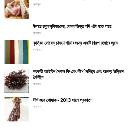
স্বাস্থ্য
উপরে রসুন সুবিধাগুলো, যেমন তিক্ত যদি এটা হতে পারে
স্বাস্থ্য
কৃত্রিম সোয়েড্ চামড়া গাড়ির জন্য একটি বিকল্প হিসাবে জুড়ে
ব্যবসায়
দরকারী আইরিশ শৈবাল কি এবং কী? বৈশিষ্ট্য এবং অনন্য উদ্ভিদ
বৈশিষ্ট্য
স্বাস্থ্য
দীর্ঘ বছর পোষাক - 2013 সালে প্রবণতা
ফ্যাশন