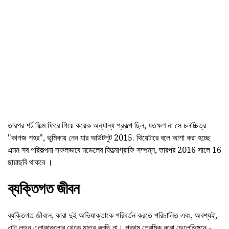
তারপর শর্ট ফিল্ম ফিরে গিয়ে কয়েক অন্যান্য প্রকল্প ছিল, যতক্ষণ না সে চলচ্চিত্র
"কাগজ শহর", ভূমিকায় নেন যার আউটপুট 2015. থিয়েটারে বলে আশা করা হচ্ছে
এমন সব পরিকল্পনা সফলভাবে মডেলের ফিল্মোগ্রাফি সম্পন্ন, তারপর 2016 সালে 16
ছায়াছবি থাকবে ।
ব্যক্তিগত জীবন
ব্যক্তিগত জীবনে, কারা দুই অভিযাক্তাকে পরিবর্তন করতে পরিচালিত এবং, অবশ্যই,
এটা লন্ডন এলাকাগুলোর থেকে মাত্র বলছি না। প্রথম প্রেমিক কারা ডেলেভিঙ্গনে -