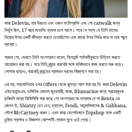
কারা Delevin, যার উচ্চতা এবং ওজন ফটোগ্রাফি এবং শো catwalk জন্য
নির্ভুল ছিল, 17 বছর মডেলিং ব্যবসা চলে আসে। পরে সে সত্য যে তিনি তাদের
নিজের উপর একটি জীবন্ত করতে চেয়েছিলেন এবং কারো উপর নির্ভর করে না তার পছন্দ
ব্যাখ্যা।
প্রথম শো, যেখানে তিনি অংশগ্রহণ করেন, ক্লিমেন্ট শর্তাবলীবুঝতে চিহ্নিত করতে
আয়োজন করা হয়। পরে তিনি ব্র্যান্ড বারবেরি সঙ্গে ঘনিষ্ঠভাবে কাজ করতে শুরু করে।
পোশাক ছাড়াও, বারবেরি ব্র্যান্ডের প্রসাধন দ্রব্যে বিজ্ঞাপনে করা হয়।
এর পর, সহযোগিতার ওপর Offers থেকে ঝুলন্ত আপ করা হয় নি: কারা Delevin
এইচঅ্যান্ডএম, ডমিনিক জোনস জুয়েলারী, জারা, Blumarine জন্য প্রচারমূলক
ছবিগুলি মধ্যে ঝিকিমিকি শুরু করে; শো অংশগ্রহণের অস্কার দে লা Renta এর
জেসন উ, Shiatzy চেন চেন, চ্যানেল, Fendi, আনন্দবিলাসের & Gabbana,
স্টেলা McCartney করুন। এখন কারা ডেলেভিঙ্গনে Topshop সঙ্গে একটি
চুক্তি স্বাক্ষর ও বিজ্ঞাপন কোম্পানী দোকান মুখে ওঠে গেছে।