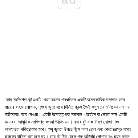
কোন সংক্ষিপ্ত বুট একটি কেতাদুরস্ত পদ্ধতিতে একটি অস্বাভাবিক উপাদান হতে
পারে। সহজ পোশাক, নৃশংস জুতা সঙ্গে মিলিত গ্রুঙ্গ শৈলী শুধুমাত্র মালিকের নম এর
নারীত্বের জোর দেওয়া। একটি উত্সাহব্যঞ্জক সমাধান - টাইটস বা মোজা সঙ্গে একটি
সমন্বয়, আধুনিক সংক্ষিপ্ত হওয়া উচিত নয়। রাবার বুট এবং উষ্ণ মোজা শরৎ
আবহাওয়া পরিত্রাণের হবে। শুধু জুতো উপরে জিন্স আপ রোল এবং কেতাদুরস্ত শহুরে
জঙ্গলের বাসিন্দা মত মনে হয়। তার বুট ঠিক মেলে পুরু আঁটসাঁট পোশাক রঙ চয়ন করুন -