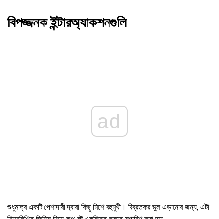
বিপজ্জনক ইন্টারঅ্যাকশনগুলি
ad
শুধুমাত্র একটি পেশাদারী দ্বারা কিছু মিশে বহুমুখী। বিব্রতকর ভুল এড়ানোর জন্য, এটা
নিম্নলিখিত জিনিস দিয়ে অল্প বুট একত্রিত করতে সুপারিশ করা হয়: