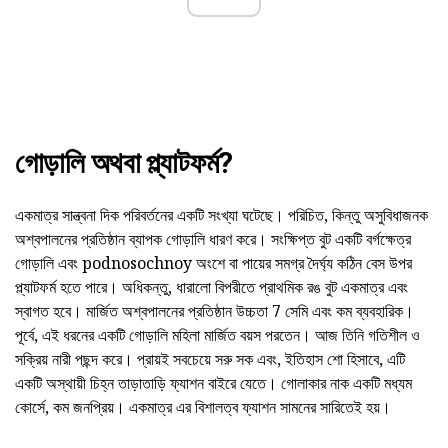
গোড়ালি অথবা প্ল্যাটফর্ম?
একমাত্র সান্ত্বনা দিক পরিবর্তনের একটি সংখ্যা ঘটেছে। পরিচিত, কিন্তু অসুবিধাজনক
অশ্বপালনের প্রতিষ্ঠান ব্যাপক গোড়ালি ধারণ করে। সংক্ষিপ্ত বুট একটি বর্গক্ষেত্র
গোড়ালি এবং podnosochnoy অংশে বা পায়ের সমগ্র দৈর্ঘ্য কঠিন বেস উপর
প্ল্যাটফর্ম হতে পারে। অধিকন্তু, ধারালো বিপরীতে প্রাথমিক রঙ বুট একমাত্র এবং
স্বাগত হবে। মার্জিত অশ্বপালনের প্রতিষ্ঠান উচ্চতা 7 সেমি এবং কম ব্যবহারিক।
পূর্বে, এই ধরনের একটি গোড়ালি মহিলা মার্জিত বয়স পরতেন। আজ তিনি গতিশীল ও
সক্রিয় নারী পছন্দ করে। প্রায়ই সবচেয়ে সরু সক এবং, ইতিহাস শো হিসাবে, এটি
একটি অস্থায়ী চিহ্ন তাড়াতাড়ি ফ্যাশন বাইরে যেতে। গোলাকার নাক একটি মধ্যম
কোর্সে, কম জনপ্রিয়। একমাত্র এর বিশালত্ব ফ্যাশন সামনের সারিতেই হয়।