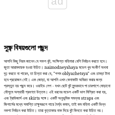
ad
সুক্ষ্ণ বিষয়গুলো পছন্দ
আপনি কিছু নিয়ম জানেন যে সফল বুট, সংক্ষিপ্ত মহিলারা বেশি নির্বাচন করতে হবে।
জুতা আরামদায়ক হওয়া উচিত। naimodneyshaya মডেল খুব সংকীর্ণ অথবা
দৃঢ় করতে না পারেন, তা চিন্তা করা যে, "পশম oblyazhetsya" এবং চামড়া টানা
হবে প্রয়োজন নেই। এক জোড়া, যা আপনি এখন কেনাকাটা অবিরত করার জন্য
প্রস্তুত হয় পছন্দ করে। ওয়াইড লেগ - যখন ছোট বুট সুন্দরভাবে পা চারপাশে মোড়ানো
মৌসুমে অস্থায়ী প্রবণতা উত্তম। এই ধরনের মডেল একটি ভাল মিশ্রিত করা হয়,
এবং ট্রাউজার্স এবং skirts সঙ্গে। একটি অনুভূমিক সমন্নয় straps এবং
জিপার্সের মধ্যে সমাপ্তি চাক্ষুষরূপে পায়ে দৈর্ঘ্য কমান, তাই কম মহিলা একটি ভিন্ন
নকশা নির্বাচন করা উচিত। তারা বৃত্তাকার নাক দিয়ে বুট কিনতে করা উচিত নয়।