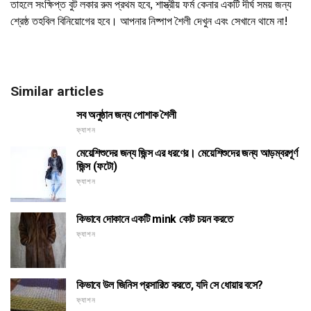
তাহলে সংক্ষিপ্ত বুট লকার রুম প্রথম হবে, শাস্ত্রীয় ফর্ম কেনার একটি দীর্ঘ সময় জন্য
শ্রেষ্ঠ তহবিল বিনিয়োগের হবে। আপনার নিষ্পাপ শৈলী দেখুন এবং সেখানে থামে না!
Similar articles
সব অনুষ্ঠান জন্য পোশাক শৈলী
ফ্যাশন
মেয়েশিশুদের জন্য জিন্স এর ধরণের। মেয়েশিশুদের জন্য আড়ম্বরপূর্ণ
জিন্স (ফটো)
ফ্যাশন
কিভাবে দোকানে একটি mink কোট চয়ন করতে
ফ্যাশন
কিভাবে উল জিনিস প্রসারিত করতে, যদি সে ধোয়ার বসে?
ফ্যাশন