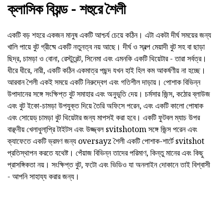
ক্লাসিক বিয়ন্ড - শহুরে শৈলী
একটি বড় শহরে একজন মানুষ একটি আশ্চর্য চেয়ে কঠিন। এটা একটা দীর্ঘ সময়ের জন্য
খালি পায়ে বুট গ্রীষ্মে একটি নতুনত্ব নয় আছে। দীর্ঘ ও স্বল্প মেয়াদী বুট সহ বা ছাড়া
ছিদ্র, চামড়া ও বোনা, রেস্টুরেন্ট, সিনেমা এবং এমনকি একটি থিয়েটার - তারা সর্বত্র।
ধীরে ধীরে, নারী, একটি কঠিন একমাত্র পছন্দ যখন হাই হিল কম আকর্ষণীয় না হচ্ছে।
আরবান শৈলী একই সময়ে একটি নিরুদ্বেগ এবং গতিশীল দাড়ায়। পোশাক বিভিন্ন
উপাদানের সঙ্গে সংক্ষিপ্ত বুট সমাহার এবং অনুভূতি দেয়। চর্মসার জিন্স, কঠোর ব্লাউজ
এবং বুট ইকো-চামড়া উপযুক্ত দিয়ে তৈরি অফিসে পরেন, এবং একটি কালো পোষাক
এবং সোয়েড্ চামড়া বুট থিয়েটার জন্য মাপসই করা হবে। একটি ফুটবল ম্যাচ উপর
বাঞ্ছনীয় খেলাধুলাপ্রি় টাইটস এবং উজ্জ্বল svitshotom সঙ্গে জিন্স পরেন এবং
ক্যাফেতে একটি ভ্রমণ জন্য oversayz শৈলী একটি পোশাক-শার্টে svitshot
প্রতিস্থাপন করতে যথেষ্ট। পেঁয়াজ বিভিন্ন তাদের পরিমাণ, কিন্তু মানের এবং কিছু
প্রাসঙ্গিকতা নয়। সংক্ষিপ্ত বুট, ফটো এবং ভিডিও যা অনলাইন দোকানে তাই বিশ্বাসী
- আপনি সাহায্য করার জন্য।