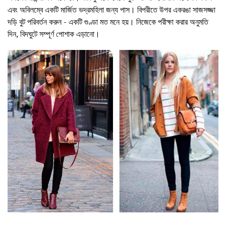
এবং অবিলম্বে একটি মার্জিত ভদ্রমহিলা জন্য পাস। বিপরীতে উপর একরঙা সাজসজ্জা
দড়ি বুট পরিবর্তন করুন - একটি গুণ্ডা মত মনে হয়। নিজেকে পরীক্ষা করার অনুমতি
দিন, বিদঘুটে সম্পূর্ণ পোশাক এড়ানো।