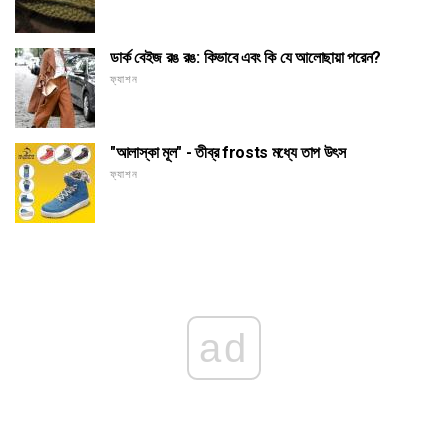
ডার্ক বেইজ রঙ রঙ: কিভাবে এবং কি যে আলোছায়া পরেন?
ফ্যাশন
"আলাস্কা মূল" - তীব্র frosts মধ্যে তাপ উৎস
ফ্যাশন
ad