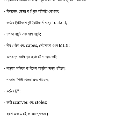
- ফিসনেট, মোজা বা গ্রিড আঁটসাঁট পোশাক;
- কঠোর ট্রাউজার্স বুট ট্রাউজার্স মধ্যে tucked;
- চওড়া প্যান্ট এবং ঘাম প্যান্ট;
- দীর্ঘ পোঁচা এবং capes, সেইসাথে এখন MIDI;
- অত্যন্ত সংক্ষিপ্ত জ্যাকেট ও জ্যাকেট;
- সন্ধ্যায় শহিদুল বা বিশেষ অনুষ্ঠান জন্য শহিদুল;
- পাজামা-শৈলী খেলনা এবং শহিদুল;
- কঠোর টুপি;
- ভারী scarves এবং stoles;
- ব্যাগ এবং একই রং এর গ্লাভস।