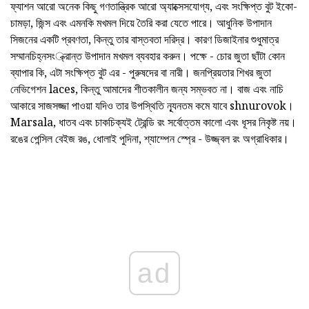
ফ্যাশন আরো অনেক কিছু গণতান্ত্রিক আরো অ্যাক্সেসযোগ্য, এবং সংক্ষিপ্ত বুট ইকো-
চামড়া, জিন্স এবং এমনকি মখমল দিয়ে তৈরি করা যেতে পারে। আধুনিক উপাদান
সিজনের একটি প্রবণতা, কিন্তু তার বাস্তবতা দরিদ্র। কারণ ডিজাইনার শুধুমাত্র
সম্মানচিহ্নসং্ক্রান্ত উপাদান মখমল ব্যবহার করুন। পক্ষে - চোর জুতা ছাঁটা কোন
ব্যাপার কি, এটা সংক্ষিপ্ত বুট এর - পুরুষদের বা নারী। জনপ্রিয়তার শিখর জুতা
নেভিগেশন laces, কিন্তু আমাদের শীতকালীন জন্য সম্ভবত না। বাজ এবং নাচি
আকারে সাজসজ্জা পাওয়া যদিও তার উপস্থিতি ন্যূনতম কমে যাবে shnurovok।
Marsala, ধাতব এবং চাকচিক্যই ট্রেন্ডি রং সর্বোত্তম কালো এবং ধূসর নিকৃষ্ট নয়।
রঙের পেন্সিল বেইজ রঙ, ধোলাই পুদিনা, শ্যাম্পেন স্প্রে - উজ্জ্বল রং অগ্রাধিকার।
ad