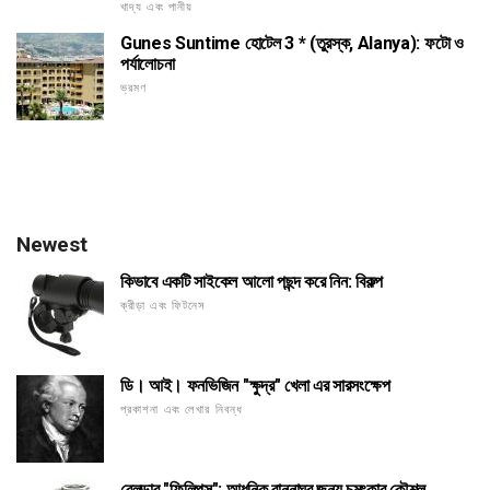
খাদ্য এবং পানীয়
Gunes Suntime হোটেল 3 * (তুরস্ক, Alanya): ফটো ও
পর্যালোচনা
ভ্রমণ
Newest
কিভাবে একটি সাইকেল আলো পছন্দ করে নিন: বিকল্প
ক্রীড়া এবং ফিটনেস
ডি। আই। ফনভিজিন "ক্ষুদ্র" খেলা এর সারসংক্ষেপ
প্রকাশনা এবং লেখার নিবন্ধ
ব্লেন্ডার "ফিলিপস": আধুনিক রান্নাঘর জন্য চমৎকার কৌশল