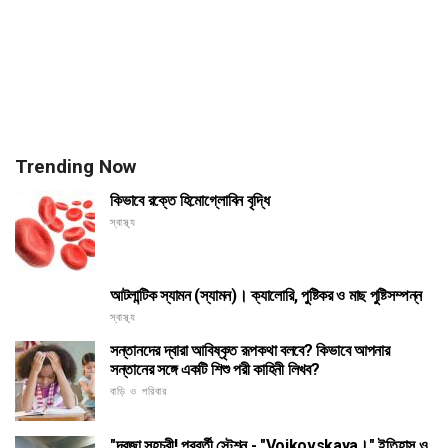
Trending Now
কিভাবে রক্তে হিমোগ্লোবিন বৃদ্ধি
স্বাস্থ্য
আটলান্টিক স্যামন (স্যামন)। ক্যালোরি, পুষ্টিকর ও মাছ পুষ্টিসম্পন্ন
স্বাস্থ্য
সন্তানদের দ্বারা আবিষ্কৃত রূপকথা বলবে? কিভাবে আপনার
সন্তানের সঙ্গে একটি শিশু পরী কাহিনী লিখব?
বাড়ি ও পরিবার
"দরজা সহচরী! পরবর্তী স্টেশন - "Voikovskaya।" ইতিহাস ও