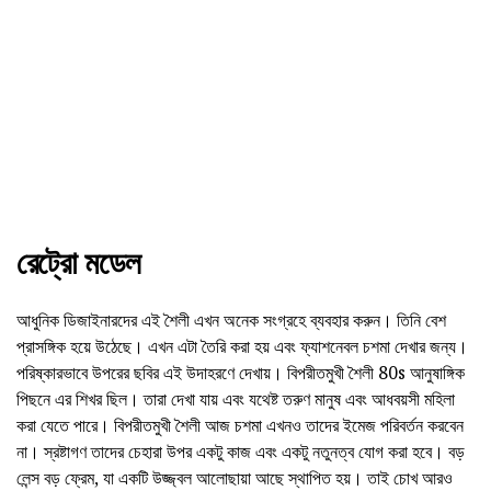
রেট্রো মডেল
আধুনিক ডিজাইনারদের এই শৈলী এখন অনেক সংগ্রহে ব্যবহার করুন। তিনি বেশ
প্রাসঙ্গিক হয়ে উঠেছে। এখন এটা তৈরি করা হয় এবং ফ্যাশনেবল চশমা দেখার জন্য।
পরিষ্কারভাবে উপরের ছবির এই উদাহরণে দেখায়। বিপরীতমুখী শৈলী 80s আনুষাঙ্গিক
পিছনে এর শিখর ছিল। তারা দেখা যায় এবং যথেষ্ট তরুণ মানুষ এবং আধবয়সী মহিলা
করা যেতে পারে। বিপরীতমুখী শৈলী আজ চশমা এখনও তাদের ইমেজ পরিবর্তন করবেন
না। স্রষ্টাগণ তাদের চেহারা উপর একটু কাজ এবং একটু নতুনত্ব যোগ করা হবে। বড়
লেন্স বড় ফ্রেম, যা একটি উজ্জ্বল আলোছায়া আছে স্থাপিত হয়। তাই চোখ আরও