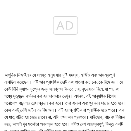
AD
আধুনিক ডিজাইনার যে সমস্ত মানুষ যারা দৃষ্টি সমস্যা, মার্জিত এবং আড়ম্বরপূর্ণ
লাগছিল করেছেন। এটি আর প্রাসঙ্গিক ছোট এবং পাতলা কাচ চকচকে রিমে হয়। যে
কেউ যিনি ফ্যাশন দৃশ্যের জন্য সানগ্লাস কিনতে চায়, বৃহদায়তন রিমে, যা গাঢ় রং
মধ্যে মৃত্যুদন্ড কার্যকর করা হয় ভালভাবে দেখুন। এখনও, এই আনুষঙ্গিক বিশেষ
মনোযোগ পছন্দমত লেন্স প্রদান করা হবে। তারা হালকা এবং খুব ভাল মানের হতে হবে।
কেস একটু বেশি জটিল এর রিম অন। এটি হয় প্লাস্টিক বা প্লাস্টিক হতে পারে। এক
যে ধাতু গঠিত হয় বেছে নেবেন না, এটা এখন আর প্রবণতা। যাইহোক, গাঢ় রং নির্বাচন
করে, আপনি খুব সতর্কতা অবলম্বন হতে হবে। যদিও বেশ আড়ম্বরপূর্ণ, কিন্তু একটি