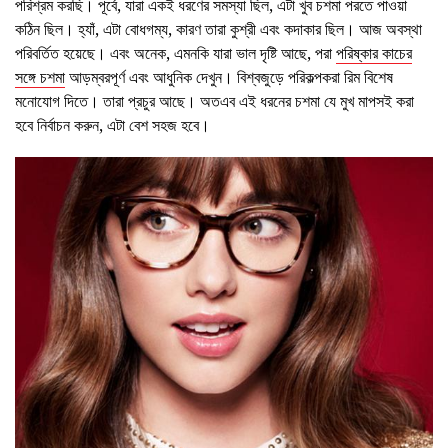
পরিশ্রম করছি। পূর্বে, যারা একই ধরণের সমস্যা ছিল, এটা খুব চশমা পরতে পাওয়া
কঠিন ছিল। হ্যাঁ, এটা বোধগম্য, কারণ তারা কুশ্রী এবং কদাকার ছিল। আজ অবস্থা
পরিবর্তিত হয়েছে। এবং অনেক, এমনকি যারা ভাল দৃষ্টি আছে, পরা
পরিষ্কার কাচের
সঙ্গে চশমা
আড়ম্বরপূর্ণ এবং আধুনিক দেখুন। বিশ্বজুড়ে পরিকল্পকরা রিম বিশেষ
মনোযোগ দিতে। তারা প্রচুর আছে। অতএব এই ধরনের চশমা যে মুখ মাপসই করা
হবে নির্বাচন করুন, এটা বেশ সহজ হবে।