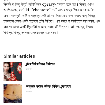
নিদর্শন বা কিছু বিমূর্ত প্যাটার্ন সঙ্গে opravy- "কান" হতে হবে। কিন্তু এখনও
জনপ্রিয়তার, ochki- "chanterelles" তাদের মধ্যে শিখর অ-মানক রিম
হবে। অবশ্যই, এটি অসম্ভাব্য কেউ তাদের ফিরে যেতে কাজ করতে হবে, কিন্তু
তরুণদের যেমন একটি নতুনত্ব চেষ্টা নিশ্চিত। এটা করবে না সর্বোত্তম সানগ্লাস, এবং
যারা যে আরো একটি ফ্রি স্টাইল আছে সহায় যদি উত্তম। এই ক্ষেত্রে, ইমেজ
বিভিন্ন, কিন্তু সবসময় কেতাদুরস্ত হতে পারে।
Similar articles
ঘন্টার শীর্ষ রাশিয়ান নির্মাতারা
ফ্যাশন
অন্তরঙ্গ স্থানে উল্কি: নিষিদ্ধ নন্দনতত্ব
ফ্যাশন