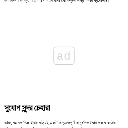
রং একজন ব্যক্তি নন, এটা লাইটার ছায়া গো সম্ভব অগ্রাধিকার প্রয়োজন।
ad
সুযোগ সুন্দর চেহারা
আজ, অনেক ডিজাইনার সত্যিই একটি আড়ম্বরপূর্ণ আনুষঙ্গিক তৈরি করতে কঠোর