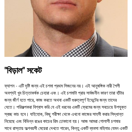
"বিড়াল" সকেট
ফ্যাশন - এটি দৃষ্টি জন্য এই চশমা প্রথম সিজনের নয়। এই আনুষঙ্গিক নারী শৈলী
অবশ্যই খুব চিত্তাকর্ষক চেহারা এবং। এই চশমাটা প্রায় সার্বজনীন কারণ তারা হাঁটার
জন্য জীর্ণ হতে পারে, কাজ করতে অথবা একটি গুরুত্বপূর্ণ ইভেন্টের জন্য তাদের
যেতে। পরিকল্পকরা বিশ্বাস করি যে এই ধরনের একটি ফ্রেমের জন্য সবচেয়ে উপযুক্ত
স্বচ্ছ কাচ হবে। যাইহোক, কিছু পরীক্ষা থেকে এখনো কাজের সাহসী করার সিদ্ধান্ত
নিয়েছে এবং বিভিন্ন রঙের কাচের রিম ঢোকানো হয়। আজ আমরা গোলাপী চশমার
সাথে রাস্তায় অল্পবয়সী মেয়েরা দেখতে পারেন, কিন্তু একটি ব্যবসা মহিলার যেমন একটি