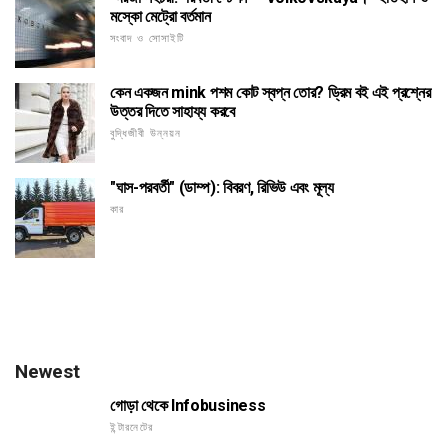
মস্কো মেট্রো বর্তমান
সংবাদ ও সোসাইটি
কেন একজন mink পশম কোট স্বপ্ন তোর? ড্রিম বই এই প্রশ্নের
উত্তর দিতে সাহায্য করবে
বুদ্ধিজীবী উন্নয়ন
"ঘাস-পরবর্তী" (ডাম্প): বিবরণ, রিভিউ এবং মূল্য
কার
Newest
গোড়া থেকে Infobusiness
ইন্টারনেটের