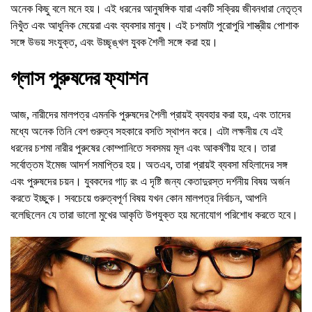
অনেক কিছু বলে মনে হয়। এই ধরনের আনুষঙ্গিক যারা একটি সক্রিয় জীবনধারা নেতৃত্ব
নিখুঁত এবং আধুনিক মেয়েরা এবং ব্যবসার মানুষ। এই চশমাটা পুরোপুরি শাস্ত্রীয় পোশাক
সঙ্গে উভয় সংযুক্ত, এবং উচ্ছৃঙ্খল যুবক শৈলী সঙ্গে করা হয়।
গ্লাস পুরুষদের ফ্যাশন
আজ, নারীদের মালপত্র এমনকি পুরুষদের শৈলী প্রায়ই ব্যবহার করা হয়, এবং তাদের
মধ্যে অনেক তিনি বেশ গুরুত্ব সহকারে বসতি স্থাপন করে। এটা লক্ষনীয় যে এই
ধরনের চশমা নারীর পুরুষের কোম্পানিতে সবসময় মূল এবং আকর্ষণীয় হবে। তারা
সর্বোত্তম ইমেজ আদর্শ সমাপ্তির হয়। অতএব, তারা প্রায়ই ব্যবসা মহিলাদের সঙ্গ
এবং পুরুষদের চয়ন। যুবকদের গাঢ় রং এ দৃষ্টি জন্য কেতাদুরস্ত দর্শনীয় বিষয় অর্জন
করতে ইচ্ছুক। সবচেয়ে গুরুত্বপূর্ণ বিষয় যখন কোন মালপত্র নির্বাচন, আপনি
বলেছিলেন যে তারা ভালো মুখের আকৃতি উপযুক্ত হয় মনোযোগ পরিশোধ করতে হবে।