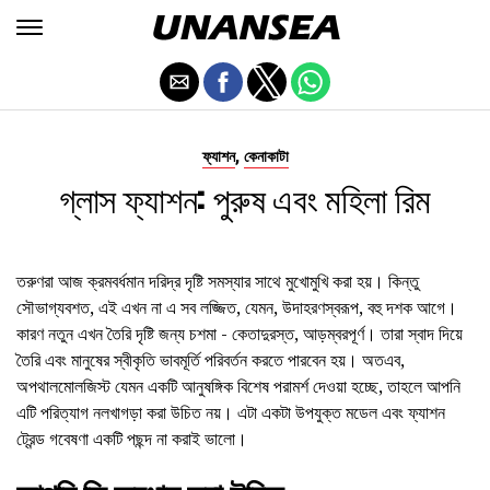
,
ফ্যাশন
কেনাকাটা
গ্লাস ফ্যাশন: পুরুষ এবং মহিলা রিম
তরুণরা আজ ক্রমবর্ধমান দরিদ্র দৃষ্টি সমস্যার সাথে মুখোমুখি করা হয়। কিন্তু
সৌভাগ্যবশত, এই এখন না এ সব লজ্জিত, যেমন, উদাহরণস্বরূপ, বহু দশক আগে।
কারণ নতুন এখন তৈরি দৃষ্টি জন্য চশমা - কেতাদুরস্ত, আড়ম্বরপূর্ণ। তারা স্বাদ দিয়ে
তৈরি এবং মানুষের স্বীকৃতি ভাবমূর্তি পরিবর্তন করতে পারবেন হয়। অতএব,
অপথালমোলজিস্ট যেমন একটি আনুষঙ্গিক বিশেষ পরামর্শ দেওয়া হচ্ছে, তাহলে আপনি
এটি পরিত্যাগ নলখাগড়া করা উচিত নয়। এটা একটা উপযুক্ত মডেল এবং ফ্যাশন
ট্রেন্ড গবেষণা একটি পছন্দ না করাই ভালো।