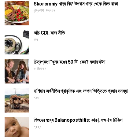
Skoromniy খাদ্য কি? উপবাস খাদ্য থেকে বিরত থাকা
বুদ্ধিজীবী উন্নয়ন
আঁচ CDI: কাজ নীতি
কার
চিত্রগ্রহণ "ধুসর রঙের 50 টি" কেন? মজার ঘটনা
ও বিনোদন
রাশিয়ান অর্থনীতির প্রাকৃতিক এবং সম্পদ ভিত্তিতে প্রধান সমস্যা
গঠন
শিশুদের মধ্যে Balanoposthitis: কারণ, লক্ষণ ও চিকিত্সা
স্বাস্থ্য