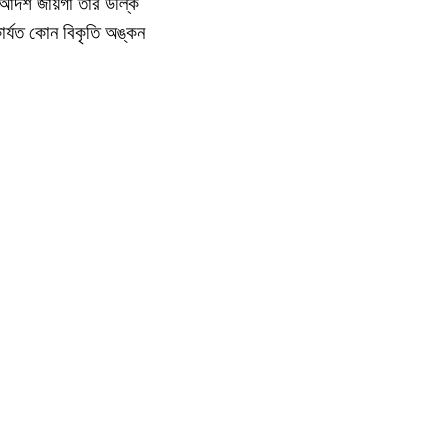
আদর্শ জায়গা তার উল্কি
কার্যত কোন বিকৃতি অঙ্কন