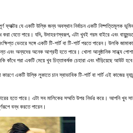
বপূর্ণ ফ্যাক্টর যে একটি উল্কি জন্য অবস্থান নির্বাচন একটি নিষ্পত্তিমূলক ভ
 করা যেতে পারে। যদি, উদাহরণস্বরূপ, এটা খুবই গরম বাইরে এবং বায়ুমন্ডল
ক্ষিপ্ত ভেতরে সঙ্গে একটি টি-শার্ট বা টি-শার্ট পরতে পারেন। উলকি জামাক
ত এবং অন্যদের অনেক আগ্রহী হতে পারে। খোলা আনুষ্ঠানিক সান্ধ্য পোশা
ি কাঁধে পরা একটি মেয়ে খুব চিত্তাকর্ষক চেহারা এবং দাঁড়িয়েছে আউট হব
ারণে একটি উল্কি লুকাতে চান স্বাভাবিক টি-শার্ট বা শার্ট এই কাজের হ্যান
আকারের হতে পারে। এটা সব মালিকের সম্মতি উপর নির্ভর করে। আপনি খুব স
ূর্ণরূপে বন্ধ করতে পারেন।