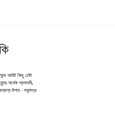
কি
যান্ড আউট কিছু চেষ্টা
্দর অর্ধেক প্রসাধনী,
ান্য উপায় - শুধুমাত্র