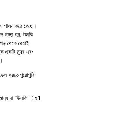
ূমিকা পালন করে গেছে।
ে ইচ্ছা হয়, উলকি
াপড় থেকে রেহাই
ক একটি সুন্দর এবং
ে।
্ডেল করতে পুরোপুরি
ামান্য বা "উলকি" 1x1