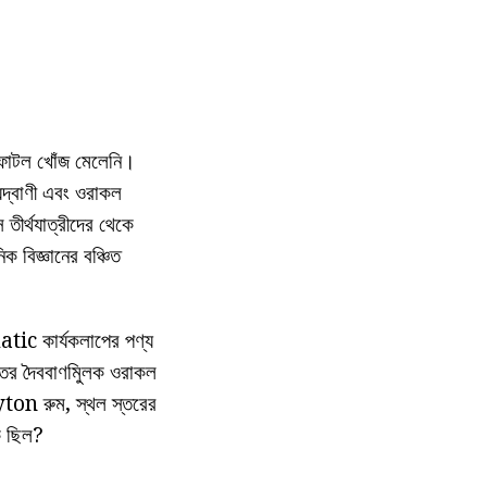
োন ফাটল খোঁজ মেলেনি।
দ্বাণী এবং ওরাকল
স তীর্থযাত্রীদের থেকে
 বিজ্ঞানের বঞ্চিত
atic কার্যকলাপের পণ্য
উত্তর দৈববাণমিুলক ওরাকল
yton রুম, স্থল স্তরের
ি ছিল?