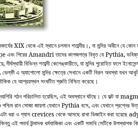
 খননকার্যের XIX থেকে এই স্থানে চলমান শতাব্দীর।, না মন্দির অধীনে যে ক
Oppe এবং পিয়ের Amandri তাদের কাগজপত্র বিবৃত যে Pythia, ভবিষ্য
, দীর্ঘস্থায়ী বিভিন্ন শতাব্দী কেলেঙ্কারীতে, যা মন্দির পুরোহিত ফলে ইনোসেন্
্ফী এ অ্যাপোলো মন্দির ক্ষেত্রে সেখানে একটি বিরল অবস্থা যখন আধুনিক
ৌকিক যে আশ্রয়স্থল সংঘটিত শ্রুতি নিশ্চিত করেছে।
নেয়গিরি গঠন পরিচালিত হয়েছিল, এই অবস্থানে ঘটছে। যে ফল্ট যা magm
র্ব ও পশ্চিম রান সোজা জায়গা যেখানে Pythia বসে, এবং যেখানে প্রশ্নের 
েন এটা ধরা ও গ্যাস crevices থেকে আসছে রাখা ডিজাইন করা হয়েছে ad
িন্তু এই পদার্থ উন্মাদক ধর্মযাজিকা এবং একটি সমাধি সেটিকে উপস্থাপক ক