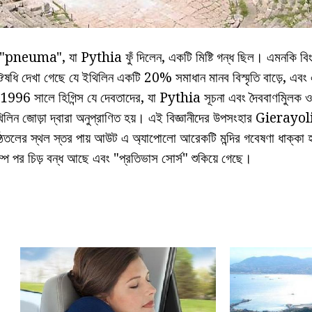
যে "pneuma", যা Pythia ফুঁ দিলেন, একটি মিষ্টি গন্ধ ছিল। এমনকি বিং
দেখা গেছে যে ইথিলিন একটি 20% সমাধান মানব বিস্মৃতি বাড়ে, এবং এ
দরা 1996 সালে হিগিন্স যে দেবতাদের, যা Pythia সূচনা এবং দৈববাণমিুলক ও
িলিন জোড়া দ্বারা অনুপ্রাণিত হয়। এই বিজ্ঞানীদের উপসংহার Gierayo
ষ্ঠতলের স্থল স্তর পায় আউট এ অ্যাপোলো আরেকটি মন্দির গবেষণা ধাক্কা 
ম্প পর চিড় বন্ধ আছে এবং "প্রতিভাস সোর্স" শুকিয়ে গেছে।