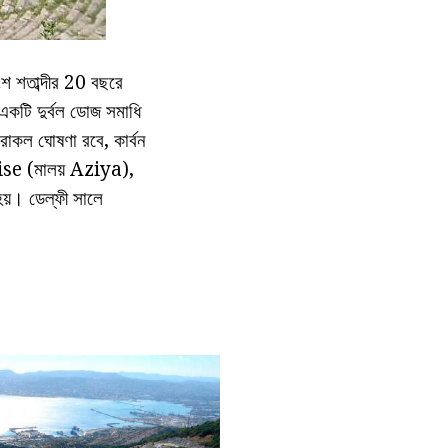
শ শতাব্দীর 20 বছরে
কটি দুর্বল ডোজ সমাধি
রাকল ঘোষণা রবে, কার্বন
lise (মালয় Aziya),
হয়। ডেল্ফী সালে