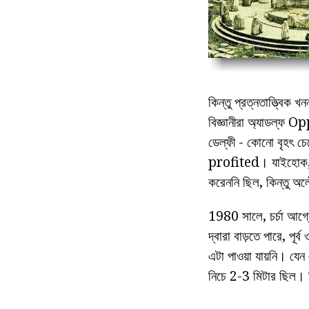
কিন্তু প্রত্নতাত্ত্বিক
বিজ্ঞানীরা অ্যাডল্ফ 
ডেল্ফী - কোনো বৃহৎ চেয়ে
profited। যাইহোক, ডেল
করেননি ছিল, কিন্তু অল
1980 সালে, চর্চা আগ্
দ্বারা বাড়তে পারে, পূ
এটা পাওয়া যায়নি। য
নিচে 2-3 মিটার ছিল। ক