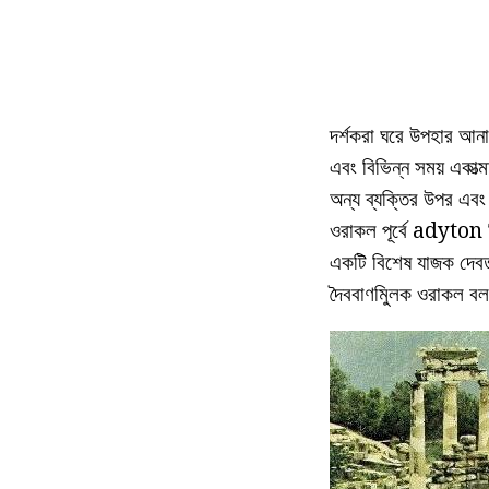
দর্শকরা ঘরে উপহার আনা 
এবং বিভিন্ন সময় একাত্ম
অন্য ব্যক্তির উপর এবং 
ওরাকল পূর্বে adyton ন
একটি বিশেষ যাজক দেবত
দৈববাণমিুলক ওরাকল ব