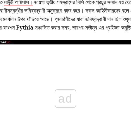
িত
মাউন্ট পার্নাসাস।
জায়গা তৃতীয় সহস্রাব্দের বিসি থেকে প্রচুর সম্মান হয
বাণীসম্বন্ধীয় ভবিষ্যদ্বাণী অনুক্রমে কাজ করে। সকল কাহিনীকারদের বলে য
ক্রমবর্ধমান উপর দাঁড়িয়ে আছে। পূজারিণীদের যারা ভবিষ্যদ্বাণী দান ছিল শুধুম
 ফাংশন Pythia সঞ্চালিত করার সময়, তারপর সতীত্ব এর প্রতিজ্ঞা অনুষ্ঠি
ad