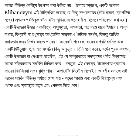
আমরা বিভিন্ন বৈশিষ্ট্য উপেক্ষা করা উচিত নয়। উদাহরণস্বরূপ, একটি গবেষক
Klibanovym এটি উল্লিখিত হয়েছে যে কিছু সম্প্রদায়ের (তাঁর মামলা, ব্যাপটিস্ট
মধ্যে) এখনও প্রতিকূল ঘটনা ঘটনা মুমিনদের জন্যে বীমা হিসেবে পরিবেশন করা হয়।
একটি উদাহরণ উহার একাকীত্ব, অসুস্থতা, অক্ষমতা, মত কমে যাবে হিসাবে। অন্য
কথায়, বিশ্বাসী না শুধুমাত্র আধ্যাত্মিক সান্ত্বনা ও নৈতিক সমর্থন, কিন্তু আর্থিক
সহায়তার জন্য নির্ভর করতে পারেন। আরেকটি গবেষক, ওয়েবার প্রতিধ্বনিত এবং
একটি মিউচুয়াল ফান্ড মত সংগঠন কিছু অনুভূত। তিনি মনে করেন, ধর্মের পূরক ফাংশন,
একটি উদাহরণ যা দেখানো হয়েছিল, এটা যে সম্প্রদায়ের সদস্যদের ধর্মীয় বিশ্বাসের
আরো সক্রিয়ভাবে সমর্থিত নিশ্চিত করে। বস্তুত, এই ক্ষেত্রে, উল্লেখযোগ্যভাবে
তাদের মিথস্ক্রিয়া স্তর বৃদ্ধি পায়। অপারেটিং সিস্টেম নিজেই। ও ধর্মীয় সমাজে এই
ধরনের সমর্থন বিভিন্ন পর্যায়ে দেখা যায় - শব্দের আরাম এবং একটি বিনামূল্যে লাঞ্চ
থেকে এবং স্বাস্থ্যের যত্ন এবং পেনশন দিয়ে শেষ।