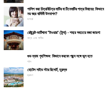
পালিশ করা চিত্রবিচিত্র মাটির বা চীনেমাটির পাত্র বিবাহের: কিভাবে
নয় বছর বার্ষিকী উদযাপন?
সম্পর্ক
রেষ্টুরেন্ট-ভাটিখানা "টাওয়ার" (টুলা) - শহরে সবচেয়ে মজা জায়গা
খাদ্য এবং পানীয়
গুড ম্যাথ গৃহশিক্ষক: কিভাবে করবেন পছন্দ সঙ্গে ভুল হতে
গঠন
হোটেল সাইড স্টার রিসোর্ট, তুরস্ক
ভ্রমণ