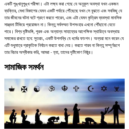
একটি পুঙ্খানুপুঙ্খ পরীক্ষা। এটা লক্ষ্য করা গেছে যে অনুকূল অবস্থা যখন একজন
ব্যক্তির, মেধা বিকাশের যেমন একটি পর্যায়ে পৌঁছেছে যখন সে বুঝতে এবং সবকিছু যে
তার জীবনের ঘটনা ঘটে গ্রহণ করতে পারেন, এবং এটা যেমন কৃত্রিম ব্যবস্থা মানসিক
সান্ত্বনা টিকিয়ে প্রয়োজন না। কিন্তু সর্বসম্মত উপসংহার এখনো পৌঁছানো যেতে
পারে। বিশ্ব দৃষ্টিভঙ্গি, পূরক এবং অন্যান্য সাহায্যের আপেক্ষিক স্থায়িত্ব অবস্থায়
সমাজের রাখতে হবে: সুতরাং, একটি উপলব্ধি যে ধর্মের ফাংশন। অন্যরা মনে করেন যে
এটি শুধুমাত্র প্রাকৃতিক নির্বাচন করতে বাধা দেয়। করতে পারব না কিন্তু সম্পূর্ণরূপে
তার বিচার অস্বীকার করি, আমরা - হ্যা, তাদের দৃষ্টিকোণ নিষ্ঠুর।
সামাজিক সমর্থন