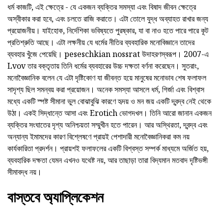
ধর্ম কাজটি, এই ক্ষেত্রে - যে একজন ব্যক্তির সমস্যা এবং বিষাদ জীবন ক্ষেত্রে
অস্বীকার করা হবে, এবং চলতে রাজি করাতে। এটা তোলে যুদ্ধ অব্যাহত রাখার জন্য
প্রয়োজনীয়। যাইহোক, নির্দেশিকা ভবিষ্যতে পুরষ্কার, যা বা নাও হতে পারে পারে কূট
প্রতিশ্রুতি আছে। এটা লক্ষনীয় যে ধর্মের নীতির ব্যবহারিক মনোবিজ্ঞানে তাদের
ব্যবহার খুঁজে পেয়েছি। peseschkian nossrat উদাহরণস্বরূপ। 2007-এ
Lvov তার বক্তৃতায় তিনি ধর্মের ব্যবহারের উচ্চ দক্ষতা বর্ণনা করেছেন। সুতরাং,
মনোবৈজ্ঞানিক বলেন যে এটা দৃষ্টিকোণ যা জীবন্ত হয়ে মানুষের মনোভাব শেষ ফলাফল
সাদৃশ্য ছিল সমন্বয় করা প্রয়োজন। অনেক সমস্যা আসলে ধর্ম, গির্জা এবং বিশ্বাস
মধ্যে একটি স্পষ্ট সীমানা ভুল বোঝাবুঝি কারণে হৃদয় ও মন জয় একটি দ্বন্দ্ব নেই থেকে
উঠা। একই সিদ্ধান্তে আসা এবং Erotich ভোগদখল। তিনি আরো জানান একজন
ব্যক্তির সংঘাতের দৃশ্য অনিশ্চয়তা সম্মুখীন হতে পারেন। আর অস্থিরতা, দ্বন্দ্ব এবং
অন্যান্য ইমামদের কারণ বিশ্লেষণে প্রায়ই পেশাদারী মনোবৈজ্ঞানিকরা কম নয়
কার্যকারিতা প্রদর্শন। প্রায়শই ফলাফলের একটি বিশ্বস্ত সম্পর্ক মাধ্যমে অর্জিত হয়,
ব্যবহারিক দক্ষতা যেমন এখনও যথেষ্ট নয়, আর তাছাড়া তারা বিদ্যমান মতবাদ দৃষ্টিভঙ্গী
সীমাবদ্ধ নয়।
বাস্তবে অ্যাপ্লিকেশন