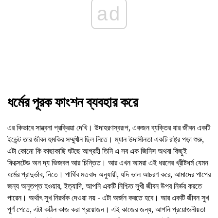
ad
ধর্মের পূরক ফাংশন ব্যবহার করে
এর কিভাবে সান্ত্বনা প্রক্রিয়া দেখি। উদাহরণস্বরূপ, একজন ব্যক্তির যার জীবন একটি
ইভেন্ট তার জীবন হুমকির সম্মুখীন ছিল নিতে। ম্যান উদাসীনতা একটি রাষ্ট্র পড়া শুরু,
এটা কোনো কি কাছাকাছি ঘটছে আগ্রহী তিনি এ সব এক জিনিস অথবা কিছুই
ফিক্সেটেড অন দ্য ভিজবল আর চিন্তিত। আর এখন আমরা এই ধরনের খ্রীষ্টধর্ম যেমন
ধর্মের প্রাদুর্ভাব, নিতে। পার্থিব মতবাদ অনুযায়ী, যদি ভাল আচরণ করে, আমাদের পাপের
জন্য অনুতপ্ত হওয়ার, ইত্যাদি, আপনি একটি নিশ্চিত সুখী জীবন উপর নির্ভর করতে
পারেন। অর্থাৎ সুখ নিরর্থক দেওয়া নয় - এটা অর্জন করতে হবে। আর একটি জীবন সুখ
পূর্ণ পেতে, এটা কঠিন কাজ করা প্রয়োজন। এই কাজের জন্য, আপনি প্রয়োজনীয়তা