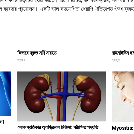
টিল ব্যবহার প্রয়োজন। একটি ভাল সহযোগিতা থেরাপি ঐতিহ্যগত ঔষধ ব্যব
কিভাবে দ্রুত সর্দি সারাতে
রাইনাইটিস ছা
স্বাস্থ্য
স্বাস্থ্য
ষণ
লোক প্রতিকার অ্যাড্রিনাল চিকিত্সা: পরীক্ষিত পদ্ধতি
Myositis: এট