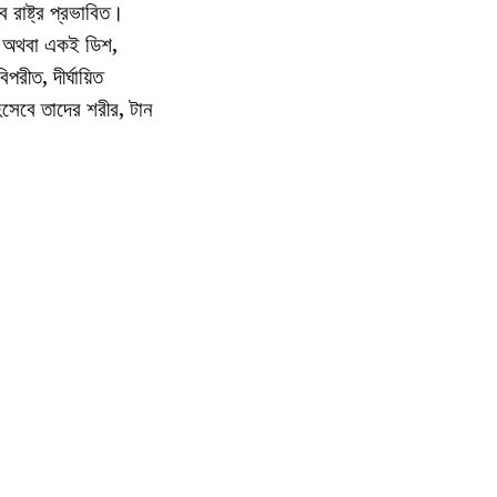
 রাষ্ট্র প্রভাবিত।
ে, অথবা একই ডিশ,
পরীত, দীর্ঘায়িত
িসেবে তাদের শরীর, টান