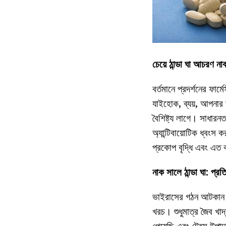
চেয়ে ঠান্ডা ঘা আচরণ ন
বর্তমানে প্রদর্শনের ফার
যাইহোক, ব্যয়, আপনার ড
বৈশিষ্ট্য লাগে। সাধার
অ্যান্টিবায়োটিক ধ্বং
প্রকোপ বৃদ্ধি এবং এত 
নাক সালে ঠান্ডা ঘা: প্র
ভাইরাসের গঠন আটকান শ
খরচ। শুধুমাত্র জৈব খাদ্
পেয়েছি এবং ট্রেস উপাদ