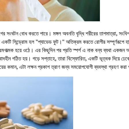
র সংঘটন বোধ করতে পারে। মঙ্গল অবনতি বৃদ্ধি শরীরের তাপমাত্রা, সংবিগ্
ানে একটি সিন্ড্রোম হল "প্যাডেড ফুট।" অতিক্রম করতে রোগীর সম্পূর্ণরূপে হারি
ত্মক হয়ে ওঠে। এর কিছুদিন পর প্রতি স্পর্শ এ নাক বন্য ব্যথা একজন 
বাদহীন গঠিত হয়। গড়ে সপ্তাহে, তারা বিস্ফোরিত, একটি ভূত্বক দিয়ে ঢেকে,
য়ের কমান, এটা লক্ষন প্রকাশ ত্রাণ জন্য সময়োপযোগী ব্যবস্থা গ্রহণ করা