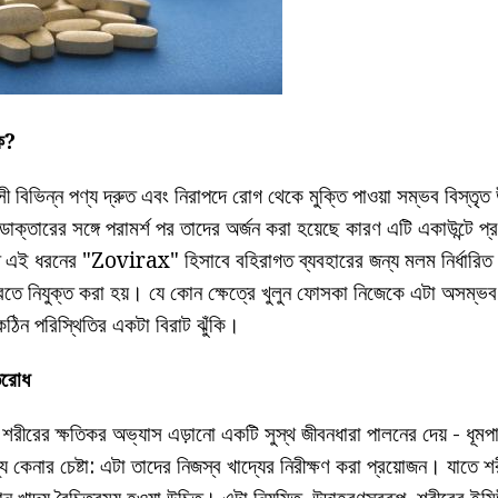
াক?
্মেসী বিভিন্ন পণ্য দ্রুত এবং নিরাপদে রোগ থেকে মুক্তি পাওয়া সম্ভব বিস্তৃ
াক্তারের সঙ্গে পরামর্শ পর তাদের অর্জন করা হয়েছে কারণ এটি একাউন্টে প্
নত এই ধরনের "Zovirax" হিসাবে বহিরাগত ব্যবহারের জন্য মলম নির্ধারিত 
স করতে নিযুক্ত করা হয়। যে কোন ক্ষেত্রে খুলুন ফোসকা নিজেকে এটা অসম্ভ
কঠিন পরিস্থিতির একটা বিরাট ঝুঁকি।
তিরোধ
রীরের ক্ষতিকর অভ্যাস এড়ানো একটি সুস্থ জীবনধারা পালনের দেয় - ধূ
য কেনার চেষ্টা: এটা তাদের নিজস্ব খাদ্যের নিরীক্ষণ করা প্রয়োজন। যাতে শর
ান খাদ্য বৈচিত্রময় হওয়া উচিত। এটা নিয়মিত, উদাহরণস্বরূপ, শরীরের ইমিউ