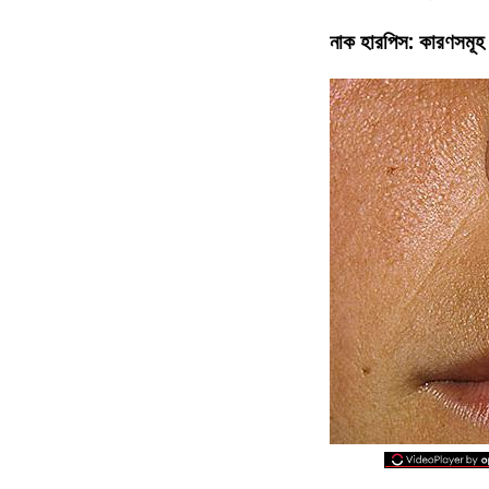
নাক হারপিস: কারণসমূহ