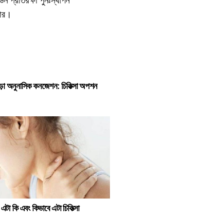
হার।
ড়া অনুনাসিক কনজেশন: চিকিত্সা অপশন
া কি এবং কিভাবে এটা চিকিত্সা