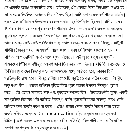
পারেনি। যদি তা না হয় কাস্পিয়ান সাগরের মধ্যে শরৎ ঝড় জন্য, আবার এও সম্ভব যে
সে এমনকি আরও অগ্রগতির হবে। যাইহোক, এটা ফেরত দিতে সিদ্ধান্ত নেওয়া হয়।
তা সত্ত্বেও নিয়ন্ত্রিত অঞ্চল রাশিয়ান সৈন্য ছিল। এটি বেশ কয়েক দুর্গ পাওয়া যায়নি।
গ্রাম এবং রাশিয়ান কর্মকর্তাদের ব্যবস্থাপনায় শহর উপস্থিত ছিলেন। রাশিয়া মধ্যে
Peter বিদায়ের সময় পূর্ব ককেশাস সীমানার উপর সেখানে একটি একক অনিয়ন্ত্রিত
বন্দোবস্ত ছিল না। অবস্থা মিত্রশক্তি কিছু পর্বতারোহীদের নিষ্ক্রিয়তা জন্য জটিল।
তাদের মধ্যে কেউ কেউ প্রতিরোধ গড়ে তোলার জন্য থাকতে পারে, কিন্তু একাউন্টে
বাহিনীর বৈষম্য গ্রহণ আত্মসমর্পণ পছন্দ করল। যুদ্ধ বেশিরভাগ রক্তপাত ছাড়া বা
রাশিয়ান পাশ ছোটখাট ক্ষতির সঙ্গে স্থান নিয়েছে। এই মূলত সত্য যে স্থানীয়
শাসকদের পিটার ও বশীভূত আচরণ জানা ছিল হবার কথা ছিলো। যদি তিনি বলেছেন যে
তিনি সৈন্য তাদের নিজস্ব শহর আত্মসমর্পণের মধ্যে পাঠাতে হবে, তারপর তিনি
প্রতিশ্রুতি রাখা হবে। কিন্তু রাশিয়ান পেয়েছি প্রতিহত করা কঠিন যথেষ্ট। কী বিন্দু
বাকু দখল ছিল। শহরের রাশিয়ান বৃত্তি দিয়ে প্রায় সমগ্র উপকূল নিয়ন্ত্রণ গ্রহণ
করে। এটা তোলে সবচেয়ে দক্ষ এবং বৃহত্তম দখলের ছিল। উত্তরাঞ্চলীয় যুদ্ধে একটি
সাম্প্রতিক বিজয়ের পরিপ্রেক্ষিত বিরুদ্ধে, ফার্সি প্রচারাভিযানের সাফল্য আরও বেশি
রাশিয়ান রূশ সম্রাট্ প্রশংসা করত। এটাও মাথায় দেশে সম্রাট পিছনে তাড়া যাতে
একটি সক্রিয় সংস্কার Europeanization রাষ্ট্র অনুমান মধ্যে বহন করা
উচিত। এই সমস্ত একসঙ্গে করেছেন রাশিয়া সত্যিই শক্তিশালী দেশ, যা বৈদেশিক
সম্পর্ক অংশগ্রহণের বাধ্যতামূলক হয়ে ওঠে।