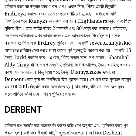
রাশিয়ান রাজা দাগেস্তান কারণে ধাপ ধাপ। একই দিনে, পিটার একটি বিচু্যতি
Endireya ক্যাপচার জানাতেন নেতৃত্বে পাঠানো হয়েছে। যাইহোক, ঘাট
নিষ্পত্তির পথে Kumyks আক্রমণ করা হয়। Highlanders স্কচ এবং পিপে
লুকিয়ে ছিল। তারা মাঠের বাইরে 2 কর্মকর্তা এবং 80 সৈন্য করা করেছে। যাইহোক,
দল দ্রুত তালিবানরা এখন আবার দলবদ্ধ এবং আক্রমণাত্মক গিয়েছিলাম। শত্রু
পরাজিত হয়েছিল এবং Erdirey পুড়িয়ে দিল। অবশিষ্ট severokumykskie
শাসকদের রাশিয়ান সেবা করার জন্য তাদের পূর্ণ প্রস্তুতি প্রকাশ করা হয়। আগস্ট 13
সৈন্য Tarki প্রবেশ করে। এখানে, পিটার সম্মান সঙ্গে দেখা করেন। Shamhal
Aldy Giray রাশিয়ান রূশ সম্রাট্ হাতুড়িবিশেষ উপস্থাপিত, সৈন্য ওয়াইন, খাদ্য ও
পশুখাদ্য লাভ করেন। কিছু সময় পরে, সৈন্য Utamyshskoe দখল, যা
Derbent থেকে দূরে নয় অবস্থিত ছিল প্রবেশ করে। সেখানে তারা সুলতান মাহমুদ
এর 10000th বিচু্যতি দ্বারা আক্রান্ত হয়। যাইহোক, রাশিয়ান সেনা অল্প যুদ্ধ
ফলে পালিয়ে আঁকা দেয়। গ্রাম পুড়িয়ে ফেলা হয়।
DERBENT
রাশিয়ান রূশ সম্রাট্ যারা আত্মসমর্পণ করতে রাজি বেশ অনুগত এবং প্রতিহত করার খুব
শক্ত ছিল। এই খবর শীঘ্রই কাউন্টি জুড়ে ছড়িয়ে পড়ে। এ বিষয়ে Derbent