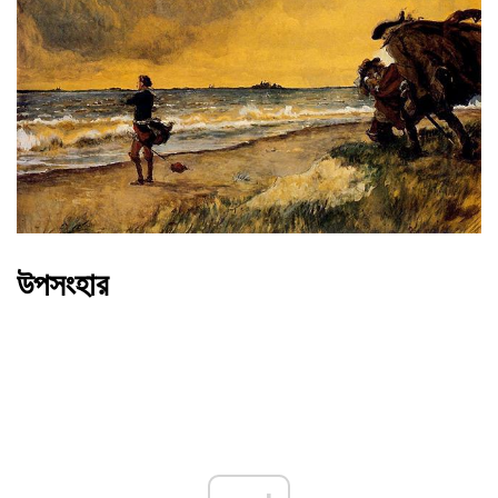
উপসংহার