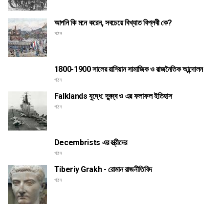
আপনি কি মনে করেন, সবচেয়ে বিখ্যাত বিপ্লবী কে?
গঠন
1800-1900 সালের রাশিয়ান সামাজিক ও রাজনৈতিক আন্দোলন
গঠন
Falklands যুদ্ধে: দ্বন্দ্ব ও এর ফলাফল ইতিহাস
গঠন
Decembrists এর স্ত্রীদের
গঠন
Tiberiy Grakh - রোমান রাজনীতিবিদ
গঠন