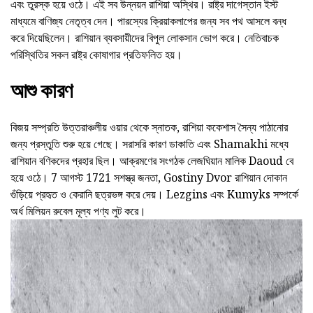
এবং তুরস্ক হয়ে ওঠে। এই সব উন্নয়ন রাশিয়া অস্থির। রাষ্ট্র দাগেস্তান ইস্ট
মাধ্যমে বাণিজ্য নেতৃত্ব দেন। পারস্যের ক্রিয়াকলাপের জন্য সব পথ আসলে বন্ধ
করে দিয়েছিলেন। রাশিয়ান ব্যবসায়ীদের বিপুল লোকসান ভোগ করে। নেতিবাচক
পরিস্থিতির সকল রাষ্ট্র কোষাগার প্রতিফলিত হয়।
আশু কারণ
বিজয় সম্প্রতি উত্তরাঞ্চলীয় ওয়ার থেকে স্নাতক, রাশিয়া ককেশাস সৈন্য পাঠানোর
জন্য প্রস্তুতি শুরু হয়ে গেছে। সরাসরি কারণ ডাকাতি এবং Shamakhi মধ্যে
রাশিয়ান বণিকদের প্রহার ছিল। আক্রমণের সংগঠক লেজঘিয়ান মালিক Daoud বে
হয়ে ওঠে। 7 আগস্ট 1721 সশস্ত্র জনতা, Gostiny Dvor রাশিয়ান দোকান
গুঁড়িয়ে প্রহৃত ও কেরানি ছত্রভঙ্গ করে দেয়। Lezgins এবং Kumyks সম্পর্কে
অর্ধ মিলিয়ন রুবেল মূল্য পণ্য লুট করে।