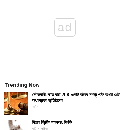
ad
Trending Now
ফৌজদারী কোড ধারা 208: একটি অবৈধ সশস্ত্র গঠন অথবা এটি
অংশগ্রহণ প্রতিষ্ঠানের
আইন
বিড়াল ব্রিটিশ শাবক রং কি কি
বাড়ি ও পরিবার