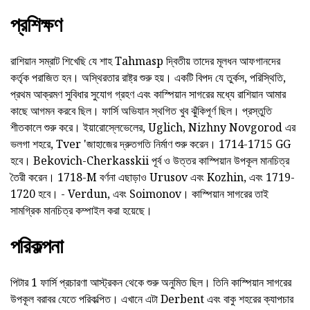
প্রশিক্ষণ
রাশিয়ান সম্রাট শিখেছি যে শাহ Tahmasp দ্বিতীয় তাদের মূলধন আফগানদের
কর্তৃক পরাজিত হন। অস্থিরতার রাষ্ট্র শুরু হয়। একটি বিপদ যে তুর্কস, পরিস্থিতি,
প্রথম আক্রমণ সুবিধার সুযোগ গ্রহণ এবং কাস্পিয়ান সাগরের মধ্যে রাশিয়ান আমার
কাছে আগমন করবে ছিল। ফার্সি অভিযান স্থগিত খুব ঝুঁকিপূর্ণ ছিল। প্রস্তুতি
শীতকালে শুরু করে। ইয়ারোস্লেভেলের, Uglich, Nizhny Novgorod এর
ভলগা শহরে, Tver 'জাহাজের দ্রুতগতি নির্মাণ শুরু করেন। 1714-1715 GG
হবে। Bekovich-Cherkasskii পূর্ব ও উত্তর কাস্পিয়ান উপকূল মানচিত্র
তৈরী করেন। 1718-M বর্ণনা এছাড়াও Urusov এবং Kozhin, এবং 1719-
1720 হবে। - Verdun, এবং Soimonov। কাস্পিয়ান সাগরের তাই
সামগ্রিক মানচিত্র কম্পাইল করা হয়েছে।
পরিকল্পনা
পিটার 1 ফার্সি প্রচারণা আস্ট্রকন থেকে শুরু অনুমিত ছিল। তিনি কাস্পিয়ান সাগরের
উপকূল বরাবর যেতে পরিকল্পিত। এখানে এটা Derbent এবং বাকু শহরের ক্যাপচার