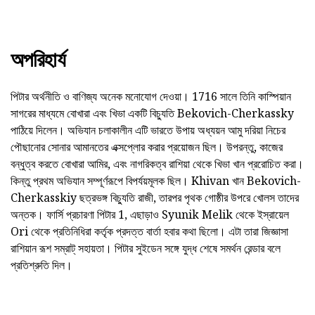
অপরিহার্য
পিটার অর্থনীতি ও বাণিজ্য অনেক মনোযোগ দেওয়া। 1716 সালে তিনি কাস্পিয়ান
সাগরের মাধ্যমে বোখারা এবং খিভা একটি বিচু্যতি Bekovich-Cherkassky
পাঠিয়ে দিলেন। অভিযান চলাকালীন এটি ভারতে উপায় অধ্যয়ন আমু দরিয়া নিচের
পৌছানোর সোনার আমানতের এক্সপ্লোর করার প্রয়োজন ছিল। উপরন্তু, কাজের
বন্ধুত্ব করতে বোখারা আমির, এবং নাগরিকত্ব রাশিয়া থেকে খিভা খান প্ররোচিত করা।
কিন্তু প্রথম অভিযান সম্পূর্ণরূপে বিপর্যয়মূলক ছিল। Khivan খান Bekovich-
Cherkasskiy ছত্রভঙ্গ বিচু্যতি রাজী, তারপর পৃথক গোষ্ঠীর উপরে খোলস তাদের
অন্তক। ফার্সি প্রচারণা পিটার 1, এছাড়াও Syunik Melik থেকে ইস্রায়েল
Ori থেকে প্রতিনিধিরা কর্তৃক প্রদত্ত বার্তা হবার কথা ছিলো। এটা তারা জিজ্ঞাসা
রাশিয়ান রূশ সম্রাট্ সহায়তা। পিটার সুইডেন সঙ্গে যুদ্ধ শেষে সমর্থন রেন্ডার বলে
প্রতিশ্রুতি দিল।