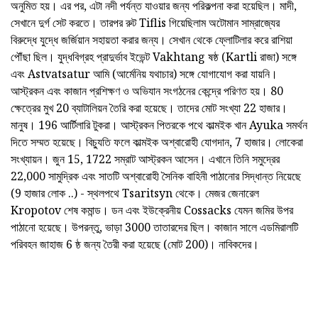
অনুমিত হয়। এর পর, এটা নদী পর্যন্ত যাওয়ার জন্য পরিকল্পনা করা হয়েছিল। মাদী,
সেখানে দুর্গ সেট করতে। তারপর রুট Tiflis গিয়েছিলাম অটোমান সাম্রাজ্যের
বিরুদ্ধে যুদ্ধে জর্জিয়ান সহায়তা করার জন্য। সেখান থেকে ফ্লোটিলার করে রাশিয়া
পৌঁছা ছিল। যুদ্ধবিগ্রহ প্রাদুর্ভাব ইভেন্ট Vakhtang ষষ্ঠ (Kartli রাজা) সঙ্গে
এবং Astvatsatur আমি (আর্মেনিয় যথাচার) সঙ্গে যোগাযোগ করা যায়নি।
আস্ট্রকন এবং কাজান প্রশিক্ষণ ও অভিযান সংগঠনের কেন্দ্রে পরিণত হয়। 80
ক্ষেত্রের মুখ 20 ব্যাটালিয়ন তৈরি করা হয়েছে। তাদের মোট সংখ্যা 22 হাজার।
মানুষ। 196 আর্টিলারি টুকরা। আস্ট্রকন পিতরকে পথে কাল্মইক খান Ayuka সমর্থন
দিতে সম্মত হয়েছে। বিচু্যতি ফলে কাল্মইক অশ্বারোহী যোগদান, 7 হাজার। লোকেরা
সংখ্যায়ন। জুন 15, 1722 সম্রাট আস্ট্রকন আসেন। এখানে তিনি সমুদ্রের
22,000 সামুদ্রিক এবং সাতটি অশ্বারোহী সৈনিক বাহিনী পাঠানোর সিদ্ধান্ত নিয়েছে
(9 হাজার লোক ..) - স্থলপথে Tsaritsyn থেকে। মেজর জেনারেল
Kropotov শেষ কমান্ড। ডন এবং ইউক্রেনীয় Cossacks যেমন জমির উপর
পাঠানো হয়েছে। উপরন্তু, ভাড়া 3000 তাতারদের ছিল। কাজান সালে এডমিরালটি
পরিবহন জাহাজ 6 ষ্ঠ জন্য তৈরী করা হয়েছে (মোট 200)। নাবিকদের।