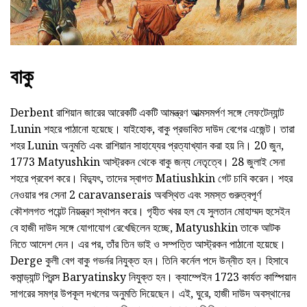
বাকু
Derbent রাশিয়ান জারের আরেকটি একটি আমন্ত্রণ আত্মসমর্পণ সঙ্গে লেফটেন্যান্ট
Lunin শহরে পাঠানো হয়েছে। যাইহোক, বাকু প্রভাবিত দাউদ বেগের এজেন্ট। তারা
শহর Lunin অনুমতি এবং রাশিয়ান সাহায্যের প্রত্যাখ্যান করা হয় নি। 20 জুন,
1773 Matyushkin আস্ট্রকন থেকে বাকু জন্য নেতৃত্বে। 28 জুলাই সেনা
শহরে প্রবেশ করে। বিদ্যুৎ, তাদের স্বাগত Matiushkin গেট চাবি করেন। শহর
নেওয়ার পর সেনা 2 caravanserais অবস্থিত এবং সমস্ত গুরুত্বপূর্ণ
কৌশলগত পয়েন্ট নিয়ন্ত্রণ স্থাপন করে। গৃহীত খবর হল যে সুলতান মোহাম্মদ হুসেইন
বে হাজী দাউদ সঙ্গে যোগাযোগ রেখেছিলেন হচ্ছে, Matyushkin তাকে আটক
নিতে আদেশ দেন। এর পর, তাঁর তিন ভাই ও সম্পত্তি আস্ট্রকন পাঠানো হয়েছে।
Derge কুলী বেগ বাকু গভর্নর নিযুক্ত হন। তিনি কর্নেল পদে উন্নীত হন। হিসাবে
কমান্ড্যান্ট প্রিন্স Baryatinsky নিযুক্ত হন। ক্যাম্পেইন 1723 কার্যত কাস্পিয়ান
সাগরের সমগ্র উপকূল দখলের অনুমতি দিয়েছেন। এই, ঘুরে, হাজী দাউদ অবস্থানের