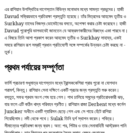
এর রাশিয়ান উপস্থিতির দাগেস্তান বিভিন্ন মনোভাব মধ্যে সামন্ত প্রভুদের। হাজী
Davud সক্রিয়ভাবে প্রতিরক্ষা প্রস্তুতি হয়েছে। তাঁর মিত্রদের আহমেদ তৃতীয় ও
Surkhay তাদের নিজস্ব ডোমেইনের বসতে, অপেক্ষা করার চেষ্টা করেছেন। হাজী
Davud পুরোপুরি ভালভাবেই জানতেন যে আক্রমণকারীদের বিরুদ্ধে একা পারবে না।
এ বিষয়ে তিনি আশা প্রকাশ করেন আহমেদ তৃতীয় ও Surkhay সাহায্য, একই
সময়ে রাশিয়ান রূশ সম্রাট্ প্রধান প্রতিযোগী সঙ্গে সম্পর্কের উন্নয়ন চেষ্টা করছে না -
তুর্ক।
প্রথম পর্যায়ের সম্পূর্ণতা
ফার্সি প্রচারণা শুধুমাত্র দাগেস্তান মধ্যে ট্রান্সককেশিয়া প্রায় পুরো না যোগদান
পরামর্শ, কিন্তু। রাশিয়ান সেনা দক্ষিণে একটি প্রচার জন্য প্রস্তুতি শুরু করেন।
বস্তুত, সফর প্রথম অংশ শেষ হয়ে গেল। পাথ চালিয়ে সমুদ্রে প্রতিরোধকারী ঝড়,
যার ফলে এটি কঠিন খাদ্য পরিবহন প্রণীত। রাশিয়ান রাজা Derbent মধ্যে কর্নেল
Juncker অধীনে একটি গ্যারিসন ছেড়ে গেল এবং সে পায়ে হেঁটে রাশিয়া
গিয়েছিলাম। নদী থেকে পথে। Sulak তিনি দুর্গ স্থাপন করেন। পবিত্র।
সীমান্তের প্রতিরক্ষা জন্য ক্রস। অত: পর, পিটার ও তার সেনাবাহিনী আস্ট্রকন পানি
গিয়েছিলাম। তার বিদায়ের পর ককেশাসে সৈন্য কমান্ড মেজর জেনারেল