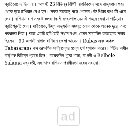
প্রতিরোধের ছিল না। আগস্ট 23 বিভিন্ন বিশিষ্ট নাগরিকদের সঙ্গে রাজ্যপাল শহর
থেকে দূরে রাশিয়ান দেখা হল। সকল নতজানু পড়ে গেলেন গেট পিটার রূপা কী এনে
দেয়। রাশিয়ান রূশ সম্রাট্ কল্যাণকামী রাজ্যপাল নেন ঐ শহরে সেনা না পাঠানোর
প্রতিশ্রুতি দেন। যাইহোক, উষ্ণ অভ্যর্থনা সমস্ত লোক থেকে অনেক দূরে, এবং
প্রধানত শিয়া। তারা একটি ছবি তৈরী স্থান দখল, যেমন সাফাভিদ রাজত্বের সহায়
ছিলেন। 30 আগস্ট নাগাদ রাশিয়ান জেলা আসেন। Rubas এবং অঞ্চল
Tabasarans বাস তাত্ক্ষণিক সান্নিধ্যের মধ্যে দুর্গ স্থাপন করেন। পিটার অধীন
কর্তৃপক্ষ বিভিন্ন গ্রামে ছিল। কয়েকদিন পুরো পাড়া, যা নদী ও Belbele
Yalama মধ্যবর্তী, এছাড়াও রাশিয়ান পরাধীনতা মধ্যে সরানো।
ad