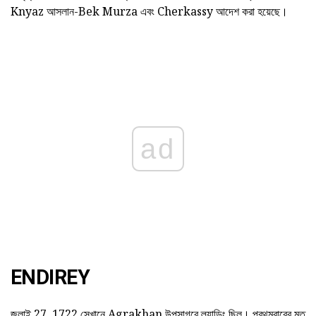
Knyaz আসলান-Bek Murza এবং Cherkassy আদেশ করা হয়েছে।
ad
ENDIREY
জুলাই 27, 1722 সেখানে Agrakhan উপসাগরে ল্যান্ডিং ছিল। প্রথমবারের মত