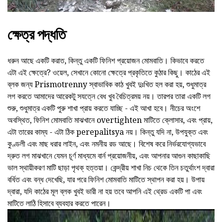
ক্ষেত্র পদ্ধতি
ধরুন আছে একটি করাত, কিন্তু একটি ফিনিশ প্রয়োজন মোমবাতি। কিভাবে করতে
এটা এই ক্ষেত্রে? ওয়েল, সেখানে কোনো ক্ষেত্রে প্রকৃতিতে কুঠার কিছু। কাঠের এই
ব্লক জন্য Prismotrenny স্বাভাবিক কাঠ খুবই দুঃখিত হল করা হয়, শুধুমাত্র
লগ করতে আমাদের আরেকটু সযত্নে বেধ খুব বৈচিত্রময় নয়। তারপর তারা একটি লগ
শুরু, শুধুমাত্র একটি পুরু শাখা প্রায় করতে যাচ্ছি - এই আখা হবে। নীচের অংশে
অবস্থিত, ফিনিশ মোমবাতি মাঝখানে overtighten মাটিতে ক্লোসার, এবং প্রায়,
এটা তারের কাম্য - এটা ঠিক perepalitsya নয়। কিন্তু যদি না, উপযুক্ত এবং
কুণ্ডলী এবং মাছ ধরার লাইন, এবং নমনীয় রড আছে। বিশেষ করে নির্ভরযোগ্যভাবে
দ্রুত লগ মাঝখানে যেমন চূর্ণ মাধ্যমে বার্ন প্রয়োজনীয়, এবং আপনার আগুন কাছাকাছি
ভাল স্থায়ীকরণ মাটি ছাড়া পৃথক্ হত্তয়া। কেন্দ্রীয় শাখা নিচ থেকে তিন চতুর্থাংশ দ্বারা
বর্ধিত এবং বন্ধ দেখেছি, যার পরে ফিনিশ মোমবাতি মাটিতে স্থাপন করা হয়। উপায়
দ্বারা, যদি কাঠের মূল ব্লক খুবই ভারী না হয় তবে আপনি এই থ্রেড একটি পা এবং
মাটিতে লাঠি হিসাবে ব্যবহার করতে পারেন।