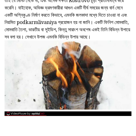
তাই যে মিনিট নেভে না, এবং অনেক দক্ষতা Kostrovo চূড়া প্রতিনিধিত্ব করে
করেনি। যাইহোক, অভিজ্ঞ ভ্রমণকারীরা আগুন একটি দীর্ঘ সময়ের জন্য বার্ন মেনে
একটি অগ্নিকুণ্ড নির্মাণ করতে কিভাবে, এমনকি জলকাদা মধ্যে দিতে চাওয়া না এবং
নিয়মিত podkarmlivaniya প্রয়োজন হয় না জানি। একটি ফিনিশ মোমবাতি,
মোমবাতি তৈগা, ভারতীয় বা সুইডিশ, কিন্তু সারাংশ অবশেষ একই তিনি বিভিন্ন উপায়ে
সব বলা হয়। সেখানে উপজ এমনকি বিভিন্ন উপায় আছে।