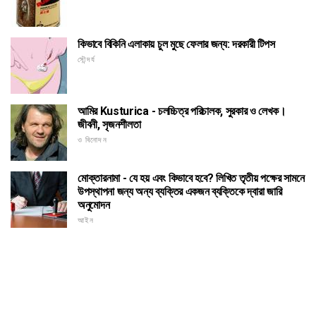
কিভাবে বিকিনি এলাকায় চুল মুছে ফেলার জন্য: দরকারী টিপস
সৌন্দর্য
আমির Kusturica - চলচ্চিত্র পরিচালক, সুরকার ও লেখক।
জীবনী, সৃজনশীলতা
ও বিনোদন
মোক্তারনামা - যে হয় এবং কিভাবে হবে? লিখিত তৃতীয় পক্ষের সামনে
উপস্থাপনা জন্য অন্য ব্যক্তির একজন ব্যক্তিকে দ্বারা জারি
অনুমোদন
আইন