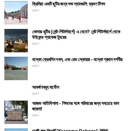
ক্রিমিয়া একটি ছুটির জন্য শুভ স্থানগুলি: ভ্রমণ টিপস
ভ্রমণ
কোথায় ছুটির (সেন্ট-পিটার্সবার্গে) এ যেতে? সেন্ট পিটার্সবার্গে থেকে
উইকেন্ড প্যাকেজ ট্যুরের
ভ্রমণ
মস্কো ক্রেমলিন দখল, এবং রেড স্কোয়ার - মস্কো প্রধান দর্শনীয়
ভ্রমণ
আকর্ষণসমূহ বার্নৌল
ভ্রমণ
আজভ অতিথিশালা - শিশুদের সঙ্গে পরিবারের জন্য সবচেয়ে ভাল
জায়গা!
ভ্রমণ