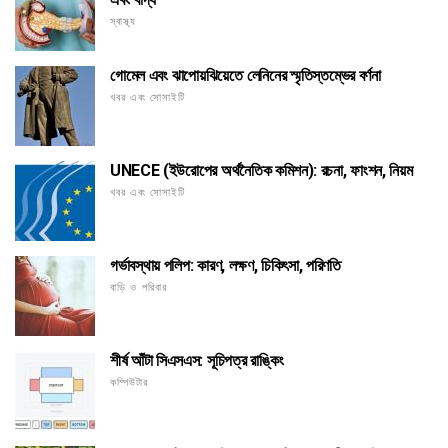
স্বাস্থ্য
গোমেল এবং ঝাপোয়ঝিয়েতে লেনিনের স্মৃতিস্তম্ভের বর্ণনা
খবর এবং সোসাইটি
UNECE (ইউরোপের অর্থনৈতিক কমিশন): রচনা, ফাংশন, নিয়ম
খবর এবং সোসাইটি
গর্ভাবস্থায় পলিপ: কারণ, লক্ষণ, চিকিৎসা, পরিণতি
বাড়ি ও পরিবার
শীর্ষ আঁটা সিএসএস: সূচিপত্র রাঙ্কিং
কম্পিউটার