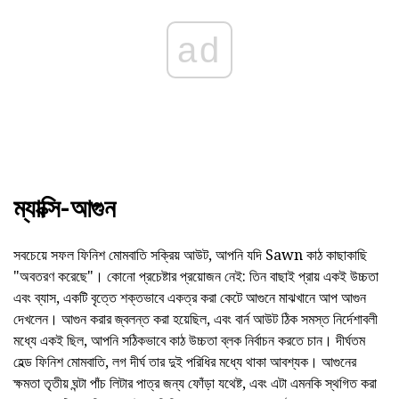
ad
ম্যাক্সি-আগুন
সবচেয়ে সফল ফিনিশ মোমবাতি সক্রিয় আউট, আপনি যদি Sawn কাঠ কাছাকাছি
"অবতরণ করেছে"। কোনো প্রচেষ্টার প্রয়োজন নেই: তিন বাছাই প্রায় একই উচ্চতা
এবং ব্যাস, একটি বৃত্তে শক্তভাবে একত্র করা কেটে আগুনে মাঝখানে আপ আগুন
দেখলেন। আগুন করার জ্বলন্ত করা হয়েছিল, এবং বার্ন আউট ঠিক সমস্ত নির্দেশাবলী
মধ্যে একই ছিল, আপনি সঠিকভাবে কাঠ উচ্চতা ব্লক নির্বাচন করতে চান। দীর্ঘতম
হেল্ড ফিনিশ মোমবাতি, লগ দীর্ঘ তার দুই পরিধির মধ্যে থাকা আবশ্যক। আগুনের
ক্ষমতা তৃতীয় ঘন্টা পাঁচ লিটার পাত্র জন্য ফোঁড়া যথেষ্ট, এবং এটা এমনকি স্থগিত করা