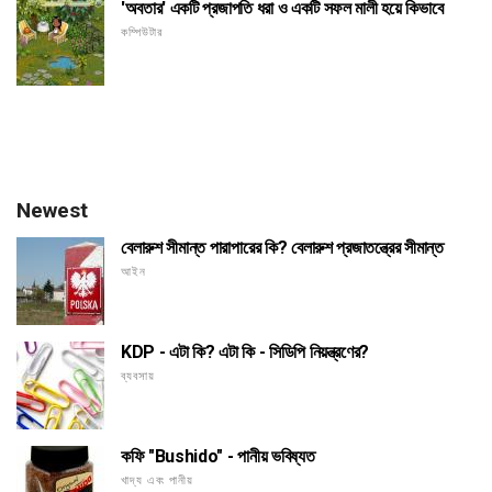
'অবতার' একটি প্রজাপতি ধরা ও একটি সফল মালী হয়ে কিভাবে
কম্পিউটার
Newest
বেলারুশ সীমান্ত পারাপারের কি? বেলারুশ প্রজাতন্ত্রের সীমান্ত
আইন
KDP - এটা কি? এটা কি - সিডিপি নিয়ন্ত্রণের?
ব্যবসায়
কফি "Bushido" - পানীয় ভবিষ্যত
খাদ্য এবং পানীয়