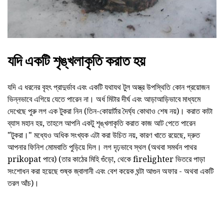
যদি একটি শৃঙ্খলাকৃতি করাত হয়
যদি এ ধরনের বৃহৎ প্রাদুর্ভাব এবং একটি যথাযথ টুল অস্ত্র উপস্থিতি কোন প্রয়োজন
ভিন্নভাবে এগিয়ে যেতে পারেন না। অর্ধ মিটার দীর্ঘ এবং আড়াআড়িভাবে মাধ্যমে
দেখেছে পুরু লগ এক টুকরা নিন (তিন-কোয়ার্টার দৈর্ঘ্য কোথাও শেষ নয়)। করাত কাটা
ব্যাস মহান হয়, তাহলে আপনি একটু শৃঙ্খলাকৃতি করাত কাজ আট পেতে পারেন
"টুকরা।" মধ্যেও অধিক সংখ্যক এটা করা উচিত নয়, কারণ খাতে রয়েছে, দ্রুত
আপনার ফিনিশ মোমবাতি পুড়িয়ে দিল। লগ দৃঢ়ভাবে স্থল (অথবা সমর্থন পাথর
prikopat পারে) (তার কাঠের মিহি গুঁড়ো, থেকে firelighter ভিতরে পাড়া
সংশোধন করা হয়েছে শুষ্ক জ্বালানী এবং বেশ কয়েক ঘন্টা আগুন অফার - অথবা একটি
তরল আঁচ)।