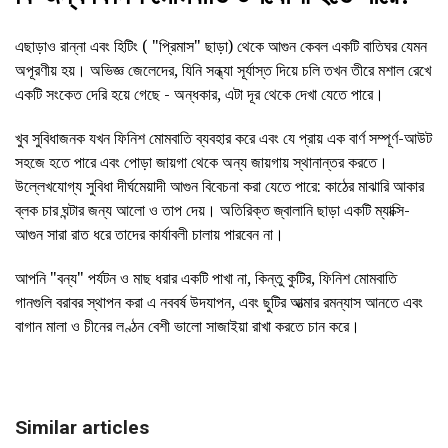
এছাড়াও রান্না এবং হিটিং ( "প্রিমাস" ছাড়া) থেকে আগুন কেবল একটি বাতিঘর যেমন
অপূরণীয় হয়। অভিজ্ঞ জেলেদের, যিনি সন্ধ্যা সূর্যাস্ত দিয়ে চলি তখন তীরে মশাল রেখে
একটি সংকেত দেরি হয়ে গেছে - অন্ধকার, এটা দূর থেকে দেখা যেতে পারে।
খুব সুবিধাজনক যখন ফিনিশ মোমবাতি ব্যবহার করে এবং যে প্রায় এক বার্ণ সম্পূর্ণ-আউট
সহজে হতে পারে এবং পোড়া জায়গা থেকে অন্য জায়গায় স্থানান্তর করতে।
উল্লেখযোগ্য সুবিধা দীর্ঘমেয়াদী আগুন বিবেচনা করা যেতে পারে: কাঠের মাঝারি আকার
ব্লক চার ঘন্টার জন্য আলো ও তাপ দেয়। অতিরিক্ত জ্বালানি ছাড়া একটি ম্যাক্সি-
আগুন সারা রাত ধরে তাদের কার্যাবলী চালায় পারবেন না।
আপনি "বন্য" পর্যটন ও মাছ ধরার একটি পাখা না, কিন্তু কুটির, ফিনিশ মোমবাতি
গানগুলি বরাবর স্থাপন করা এ নববর্ষ উদযাপন, এবং ছুটির আত্মার রমন্যাস আনতে এবং
বাগান মালা ও চীনের লণ্ঠন বেশী ভালো সাজাইয়া রাখা করতে চান করে।
Similar articles