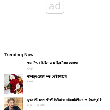
ad
Trending Now
আম লিভার: চিকিত্সা এবং ক্লিনিকাল ফলাফল
স্বাস্থ্য
দাম্পত্য তোড়া: শরৎ শৈলী বিবাহের
সম্পর্ক
ড্যান স্টিভেনস: জীবনী নির্মাতা ও অভিনয়শিল্পী থেকে ফিল্মোগ্রাফি
সংবাদ ও সোসাইটি