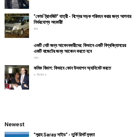
"ফোর্ড ট্রানজিট" যাত্রী - বিশ্বের সড়ক পরিবহন করার জন্য আপনার
নির্ভরযোগ্য সহকারী!
কার
একটি নোট জন্য আবেদনকারীদের: কিভাবে একটি বিশ্ববিদ্যালয়ের
একটি বাজেটের জন্য আবেদন করতে হবে
গঠন
কমিক বিভাগ: কিভাবে কোন উদযাপন অ্যানিমেট করতে
ও বিনোদন
Newest
"সুরাহ Saray সাইড" - তুর্কি রিসর্ট মুক্তা