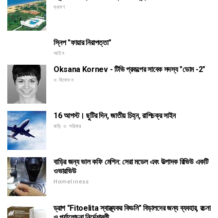
ভ্রমণ
স্নিপ "ফায়ার নিরাপত্তা"
আইন
Oksana Kornev - টিভি প্রকল্পের সাবেক সদস্য "ডোম -2"
ও বিনোদন
16 আগস্ট। ছুটির দিন, জাতীয় চিহ্ন, রাশিচক্র সাইন
বাড়ি ও পরিবার
বাড়ির জন্য ভাল কফি মেশিন: সেরা মডেল এবং উত্পাদক রিভিউ একটি
ওভারভিউ
Homeliness
ড্রাগ "Fitoelita স্বাস্থ্যকর কিডনি" বিড়ালদের জন্য ব্যবহার, রচনা
ও পর্যালোচনা নির্দেশাবলী