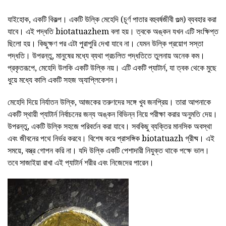
যাইহোক, একটি বিকল্প। একটি উল্কি মেহেদি (চূর্ণ পাতার বহুবর্ষজীবী গুল্ম) ব্যবহার করা
যাবে। এই পদ্ধতি biotatuazhem বলা হয়। ত্বকে অঙ্কন যখন এটি সংক্ষিপ্ত
ছিলো হয়। কিছুক্ষণ পর এটা পুরাপুরি দেখা যাবে না। যেমন উল্কি প্রয়োগ সস্তা
পদ্ধতি। উপরন্তু, মানুষের মধ্যে ব্যথা প্রচলিত পদ্ধতিতে তুলনায় অনেক কম।
প্রকৃতরূপে, মেহেদি উলকি একটি উল্কি নয়। এটি একটি প্যাটার্ন, যা ত্বক থেকে মুছে
ধুয়ে মধ্যে কালি একটি সহজ অ্যাপ্লিকেশন।
মেহেদি দিয়ে নির্যাতন উল্কি, আজকের তরুণদের সঙ্গে খুব জনপ্রিয়। তারা আপনাকে
একটি স্থায়ী প্যাটার্ন নির্বাচনের জন্য অঙ্কন বিভিন্ন নিয়ে পরীক্ষা করার অনুমতি দেয়।
উপরন্তু, একটি উল্কি সহজে পরিবর্তন করা যাবে। সবকিছু ব্যক্তির মানসিক অবস্থা
এবং জীবনের পথে নির্ভর করবে। বিশেষ করে প্রাসঙ্গিক biotatuazh গ্রীষ্ম। এই
সময়ে, বস্ত্র গোপন করি না। যদি উল্কি একটি পেশাদারী নিযুক্ত থাকে পক্ষে ভাল।
তবে সাজাইয়া রাখা এই প্যাটার্ন শরীর এবং নিজেদের পারেন।