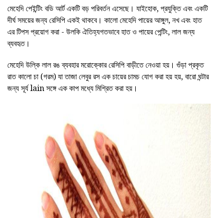
মেহেদি পেইন্টিং বডি আর্ট একটি বড় পরিবর্তন এসেছে। যাইহোক, প্রযুক্তি এবং একটি
দীর্ঘ সময়ের জন্য রেসিপি একই থাকবে। কালো মেহেদি পায়ের আঙ্গুল, নখ এবং হাত
এর টিপস প্রয়োগ করা - উলকি ঐতিহ্যগতভাবে হাত ও পায়ের পেন্টিং, লাল জন্য
ব্যবহৃত।
মেহেদি উল্কি লাল রঙ ব্যবহার মরোক্কোর রেসিপি বাড়ীতে নেওয়া হয়। গুঁড়া প্রকৃত
রাত কালো চা (গরম) যা তাজা লেবুর রস এক চায়ের চামচ যোগ করা হয় হয়, বারো ঘন্টার
জন্য সূর্য lain সঙ্গে এক কাপ মধ্যে মিশ্রিত করা হয়।