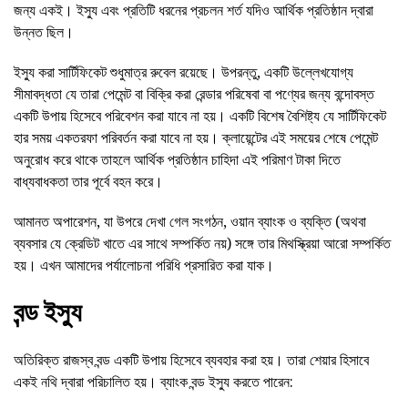
জন্য একই। ইস্যু এবং প্রতিটি ধরনের প্রচলন শর্ত যদিও আর্থিক প্রতিষ্ঠান দ্বারা
উন্নত ছিল।
ইস্যু করা সার্টিফিকেট শুধুমাত্র রুবেল রয়েছে। উপরন্তু, একটি উল্লেখযোগ্য
সীমাবদ্ধতা যে তারা পেমেন্ট বা বিক্রি করা রেন্ডার পরিষেবা বা পণ্যের জন্য বন্দোবস্ত
একটি উপায় হিসেবে পরিবেশন করা যাবে না হয়। একটি বিশেষ বৈশিষ্ট্য যে সার্টিফিকেট
হার সময় একতরফা পরিবর্তন করা যাবে না হয়। ক্লায়েন্টের এই সময়ের শেষে পেমেন্ট
অনুরোধ করে থাকে তাহলে আর্থিক প্রতিষ্ঠান চাহিদা এই পরিমাণ টাকা দিতে
বাধ্যবাধকতা তার পূর্বে বহন করে।
আমানত অপারেশন, যা উপরে দেখা গেল সংগঠন, ওয়ান ব্যাংক ও ব্যক্তি (অথবা
ব্যবসার যে ক্রেডিট খাতে এর সাথে সম্পর্কিত নয়) সঙ্গে তার মিথস্ক্রিয়া আরো সম্পর্কিত
হয়। এখন আমাদের পর্যালোচনা পরিধি প্রসারিত করা যাক।
বন্ড ইস্যু
অতিরিক্ত রাজস্ব বন্ড একটি উপায় হিসেবে ব্যবহার করা হয়। তারা শেয়ার হিসাবে
একই নথি দ্বারা পরিচালিত হয়। ব্যাংক বন্ড ইস্যু করতে পারেন: