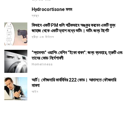
Hydrocortisone মলম
স্বাস্থ্য
কিভাবে একটি PM গুলি সঠিকভাবে অঙ্কুর করবেন একটি যুদ্ধ
জাহাজ থেকে একটি ড্যাশ মধ্যে শুটিং। শুটিং জন্য টার্গেট
ক্রীড়া এবং ফিটনেস
"স্যামসাং" ওয়াশিং মেশিন "ইকো বাবল": জন্য ব্যবহারে, ত্রুটি এবং
তাদের কোড নির্দেশাবলী
Homeliness
আর্ট। ফৌজদারি কার্যবিধির 222 কোড। আদালতে ফৌজদারি
মামলা
আইন