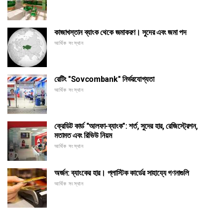
কাজাখস্তান ব্যাংক থেকে জমাকরণ। সুদের এবং জমা পদ
আর্থিক সংস্থান
রেটিং "Sovcombank" নির্ভরযোগ্যতা
আর্থিক সংস্থান
ক্রেডিট কার্ড "আলফা-ব্যাংক": শর্ত, সুদের হার, রেজিস্ট্রেশন,
মতামত এবং রিভিউ নিয়ম
আর্থিক সংস্থান
অর্জন: ব্যাংকের হার। প্লাস্টিক কার্ডের সাহায্যে গণনাগুলি
আর্থিক সংস্থান