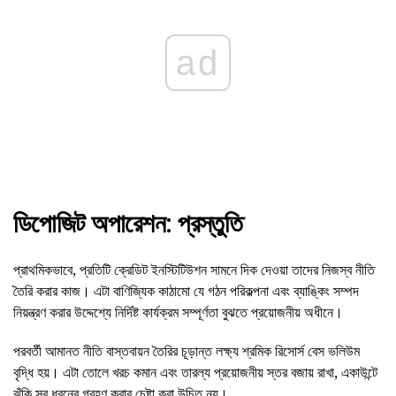
ad
ডিপোজিট অপারেশন: প্রস্তুতি
প্রাথমিকভাবে, প্রতিটি ক্রেডিট ইনস্টিটিউশন সামনে দিক দেওয়া তাদের নিজস্ব নীতি
তৈরি করার কাজ। এটা বাণিজ্যিক কাঠামো যে গঠন পরিকল্পনা এবং ব্যাঙ্কিং সম্পদ
নিয়ন্ত্রণ করার উদ্দেশ্যে নির্দিষ্ট কার্যক্রম সম্পূর্ণতা বুঝতে প্রয়োজনীয় অধীনে।
পরবর্তী আমানত নীতি বাস্তবায়ন তৈরির চূড়ান্ত লক্ষ্য শ্রমিক রিসোর্স বেস ভলিউম
বৃদ্ধি হয়। এটা তোলে খরচ কমান এবং তারল্য প্রয়োজনীয় স্তর বজায় রাখা, একাউন্টে
ঝুঁকি সব ধরনের গ্রহণ করার চেষ্টা করা উচিত নয়।