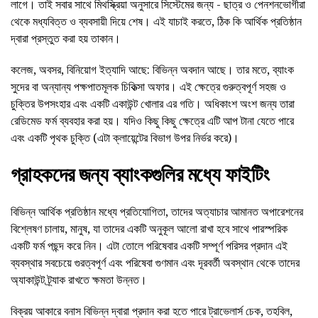
লাগে। তাই সবার সাথে মিথস্ক্রিয়া অনুসারে সিস্টেমের জন্য - ছাত্র ও পেনশনভোগীরা
থেকে মধ্যবিত্ত ও ব্যবসায়ী দিয়ে শেষ। এই যাচাই করতে, ঠিক কি আর্থিক প্রতিষ্ঠান
দ্বারা প্রস্তুত করা হয় তাকান।
কলেজ, অবসর, বিনিয়োগ ইত্যাদি আছে: বিভিন্ন অবদান আছে। তার মতে, ব্যাংক
সুদের বা অন্যান্য পক্ষপাতমূলক চিকিত্সা অফার। এই ক্ষেত্রে গুরুত্বপূর্ণ সহজ ও
চুক্তির উপসংহার এবং একটি একাউন্ট খোলার এর গতি। অধিকাংশ অংশ জন্য তারা
রেডিমেড ফর্ম ব্যবহার করা হয়। যদিও কিছু কিছু ক্ষেত্রে এটি আপ টানা যেতে পারে
এবং একটি পৃথক চুক্তি (এটা ক্লায়েন্টের বিভাগ উপর নির্ভর করে)।
গ্রাহকদের জন্য ব্যাংকগুলির মধ্যে ফাইটিং
বিভিন্ন আর্থিক প্রতিষ্ঠান মধ্যে প্রতিযোগিতা, তাদের অত্যাচার আমানত অপারেশনের
বিশ্লেষণ চালায়, মানুষ, যা তাদের একটি অনুকূল আলো রাখা হবে সাথে পারস্পরিক
একটি ফর্ম পছন্দ করে নিন। এটা তোলে পরিষেবার একটি সম্পূর্ণ পরিসর প্রদান এই
ব্যবস্থার সবচেয়ে গুরত্বপূর্ণ এবং পরিষেবা গুণমান এবং দূরবর্তী অবস্থান থেকে তাদের
অ্যাকাউন্ট ট্র্যাক রাখতে ক্ষমতা উন্নত।
বিক্রয় আকারে বনাস বিভিন্ন দ্বারা প্রদান করা হতে পারে ট্রাভেলার্স চেক, তহবিল,