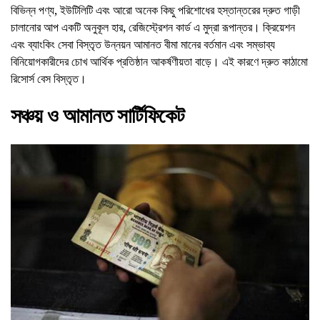
বিভিন্ন পণ্য, ইউটিলিটি এবং আরো অনেক কিছু পরিশোধের হস্তান্তরের দ্রুত গাড়ী
চালানোর আপ একটি অনুকূল হার, রেজিস্ট্রেশন কার্ড এ মুদ্রা রূপান্তর। ক্রিয়েশন
এবং ব্যাংকিং সেবা বিস্তৃত উন্নয়ন আমানত বীমা মানের বর্তমান এবং সম্ভাব্য
বিনিয়োগকারীদের চোখ আর্থিক প্রতিষ্ঠান আকর্ষণীয়তা বাড়ে। এই কারণে দ্রুত কাঠামো
রিসোর্স বেস বিস্তৃত।
সঞ্চয় ও আমানত সার্টিফিকেট