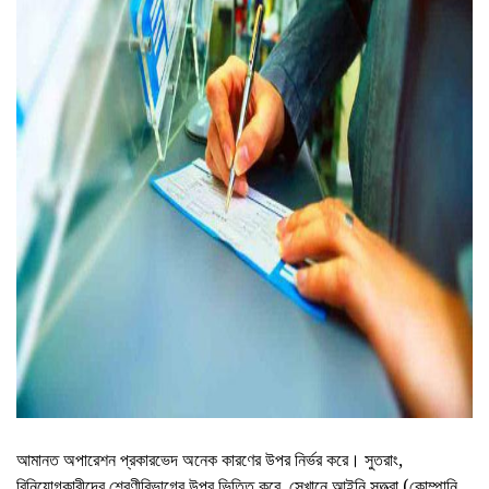
ad
আমানত অপারেশন প্রকারভেদ অনেক কারণের উপর নির্ভর করে। সুতরাং,
বিনিয়োগকারীদের শ্রেণীবিভাগের উপর ভিত্তি করে, সেখানে আইনি সত্ত্বা (কোম্পানি,