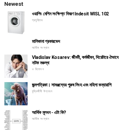
Newest
ওয়াশিং মেশিন সংক্ষিপ্ত বিবরণ Indesit WISL 102
প্রযুক্তির
মালিকানা প্রকারভেদ
আর্থিক সংস্থান
Vladislav Kosarev: জীবনী, কর্মজীবন, থিয়েটারে ঐভাবে
নাটক মঞ্চস্থ
ও বিনোদন
জন্মপত্রিকা। সামঞ্জস্যের পুরুষ সিংহ এবং মহিলা কন্যারাশি
বুদ্ধিজীবী উন্নয়ন
আর্থিক মূলধন - এটা কি?
আর্থিক সংস্থান