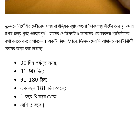
দৃঢ়ভাবে নির্দেশিত স্টোরেজ সময় বাণিজ্যিক ব্যাংকগুলো 'ভারসাম্য শীটের তারল্য বজায়
রাখার জন্য খুবই গুরুত্বপূর্ণ। তাদের পোর্টফোলিও আমাদের ধারণক্ষমতা প্রতিষ্ঠানের
কথা বলতে করতে পারবেন। একটি নিয়ম হিসাবে, ফিক্সড-মেয়াদি আমানত একটি নির্দিষ্ট
সময়ের জন্য করা হয়েছে:
30 দিন পর্যন্ত সময়;
31-90 দিন;
91-180 দিন;
এক বছর 181 দিন থেকে;
1 বছর 3 বছর থেকে;
বেশি 3 বছর।