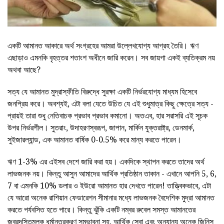
একটি আমানত আকারে অর্থ সংগ্রহের আমরা উল্লেখযোগ্য আগ্রহ তৈরি। ঋণ
এছাড়াও এমনকি বৃহত্তর শতাংশ অধীনে জারি করেন। সব জায়গা একই ব্যতিক্রম নয়
অথবা আছে?
সত্য যে আমানত মুদ্রাস্ফীতি বিরুদ্ধে সুরক্ষা একটি নির্ভরযোগ্য মাধ্যম হিসেবে
জনপ্রিয় করে। অবশ্যই, এটা বলা যেতে উচিত যে এই শুধুমাত্র কিছু ক্ষেত্রে সত্য -
প্রায়ই তারা শুধু নেতিবাচক প্রভাব প্রভাব কমানো। অতএব, হার সরাসরি এই সূচক
উপর নির্ভরশীল। সুতরাং, উদাহরণস্বরূপ, জাপান, মার্কিন যুক্তরাষ্ট্র, ডেনমার্ক,
সুইজারল্যান্ড, এক আমানত বার্ষিক 0-0.5% করে মান্য করতে পারেন।
ঋণ 1-3% এর এইসব দেশে জারি করা হয়। একদিকে স্থাপন করতে তাদের অর্থ
লাভজনক নয়। কিন্তু আসুন আমাদের আর্থিক প্রতিষ্ঠান তাকান - এখানে আপনি 5, 6,
7 বা এমনকি 10% ডলার ও ইউরো আমানত হার দেখতে পারেন! তাত্ত্বিকভাবে, এটা
যে আরো অনেক রাশিয়ান ফেডারেশন সীমানার মধ্যে লাভজনক বৈদেশিক মুদ্রা আমানত
করতে পর্যবসিত হতে পারে। কিন্তু ঝুঁকি একটি নম্বর রুবেল সমস্ত আমানতের
জবরদস্তিমূলক ধর্মান্তরকরণ সম্ভাবনা সহ, আর্থিক সেবা এবং অন্যান্য অনেক জিনিস