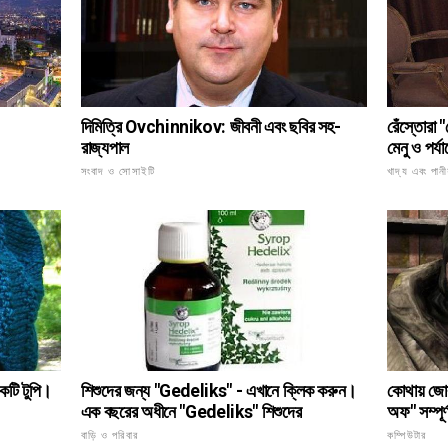
রেঁস্তোরা
দিমিত্রি Ovchinnikov: জীবনী এবং ছবির সহ-
মেনু ও পর্য
রাজ্যপাল
খাদ্য এবং পানী
সংবাদ ও সোসাইটি
কোথায় জো
একটি টুপি।
শিশুদের জন্য "Gedeliks" - এখানে ক্লিক করুন।
অফ" সম্পূর্ণ
এক বছরের অধীনে "Gedeliks" শিশুদের
কম্পিউটার
বাড়ি ও পরিবার