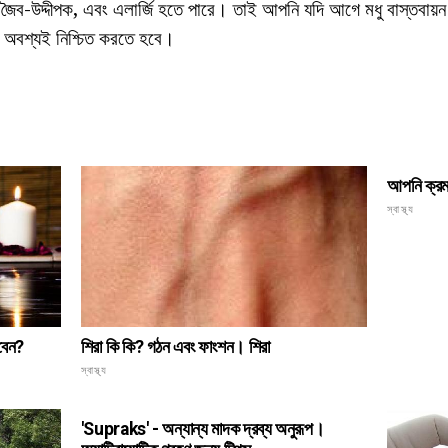
 জৈব-উদ্দীপক, এবং এলার্জি হতে পারে। তাই আপনি যদি আগে মধু বাস্তবায়
়া অবশ্যই নিশ্চিত করতে হবে।
আপনি ক্রমা
স্বাস্থ্য
বেন?
শিরা কি কি? গঠন এবং ফাংশন। শিরা
স্বাস্থ্য
'Supraks' - অন্যান্য মাদক দ্রব্য অনুরূপ।