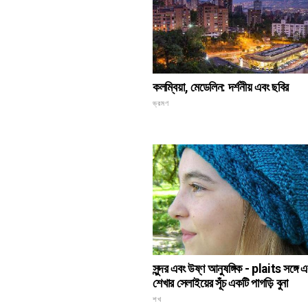
কলম্বিয়া, মেডেলিন: দর্শনীয় এবং ছবির
ভ্রমণ
সুন্দর এবং উষ্ণ আনুষঙ্গিক - plaits সঙ্গে 
শেখার সেলাইয়ের সূঁচ একটি পাগড়ি বুনা
শখ