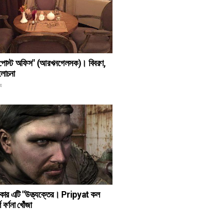
 "পোস্ট অফিস" (আরখনগেলসক)। বিবরণ,
ালোচনা
য়
কার এটি "উত্ত্যক্তের। Pripyat কল
 বর্ণনা খোঁজা