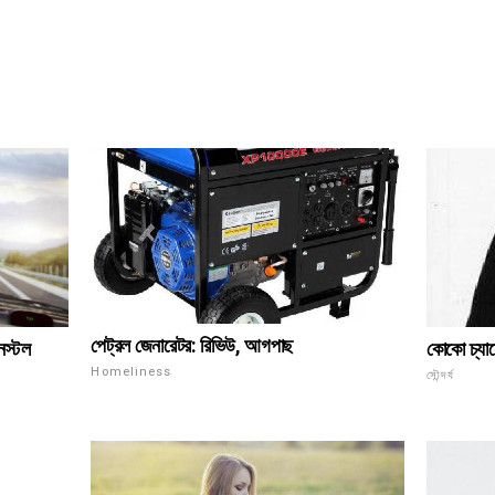
পেট্রল জেনারেটর: রিভিউ, আগপাছ
নস্টল
কোকো চ্যান
Homeliness
সৌন্দর্য