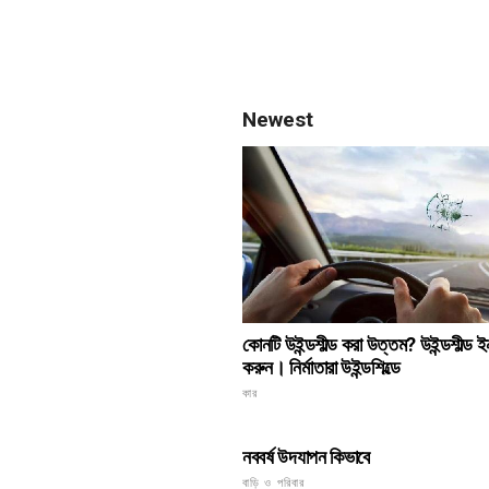
Newest
কোনটি উইন্ডশীল্ড করা উত্তম? উইন্ডশীল্ড ই
করুন। নির্মাতারা উইন্ডশিল্ডে
কার
নববর্ষ উদযাপন কিভাবে
বাড়ি ও পরিবার