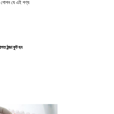
ন গোপন যে এই পণ্য
গত ঠান্ডা ফুট হন