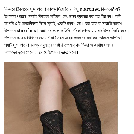
কিভাবে ঠিকমতো সূক্ষ্ম পাতলা কাপড় দিয়ে তৈরি কিছু starched কিভাবে? এই
উপাদান প্রায়ই সেলাই বিবাহের শহিদুল এবং জন্য ব্যবহার করা হয় নিরাপদ। যদি
আপনি এটি অনমনীয়তা দিতে স্কার্ট, একটি মদ্যপ হয়। কম হলে বা মাঝারি দ্রবণে
উপাদান starches। এটা সব ফলে অতিথিসেবিকা পেতে চায় যার উপর নির্ভর করে।
উপাদান কয়েক মিনিটের জন্য একটি তরল মধ্যে জবজবে করা হয়, তাহলে আপীত।
প্যাট সূক্ষ্ম পাতলা কাপড় শুধুমাত্র মাঝারি তাপমাত্রায় ভিজা অবস্থায় সম্ভব।
আমাদের ভুলে গেলে চলবে যে উপাদান দ্রুত গলে।