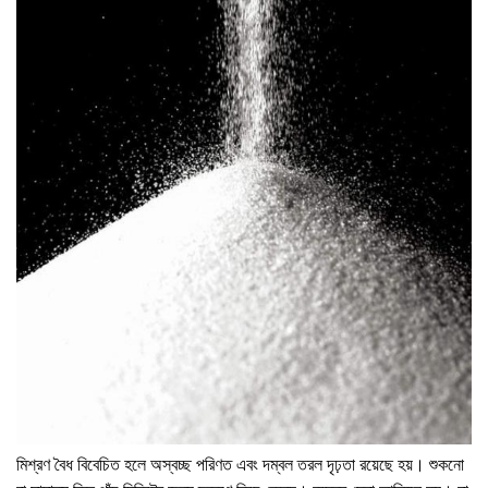
মিশ্রণ বৈধ বিবেচিত হলে অস্বচ্ছ পরিণত এবং দম্বল তরল দৃঢ়তা রয়েছে হয়। শুকনো