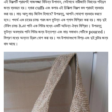
এই বিকল্পটি প্রায়শই সাজসজ্জা বিভিন্ন উপাদান, সেইসাথে নারীজাতি বিবাহের শহিদুল
জন্য ব্যবহৃত হয়। দ্বারা cuffs এবং কলার এই চিকিত্সা বিকল্প কম প্রায়ই ব্যবহার
করা হয়। মাড় আলু মাড় জিনিস হিসাবে? উপরন্তু, আপনি সোহাগা ব্যবহার করতে
হবে। পদার্থ এক চায়ের চামচ গরম জল ফুটন্ত এক গ্লাস মিশ্রিত করা হয়। মাড় দুই
টেবিল চামচ ঠাণ্ডা পানি এক লিটার মধ্যে একটি অভিন্ন ঐক্য মিশ্রিত। উপরন্তু
ফুটন্ত অবস্থায় পানি লিটার জন্য উত্তপ্ত এবং মাড় সমাধান সেটিকে poured।
মিশ্রণ মধ্যে অন্তত ড্রিল যোগ করা হয়। সব উপাদানগুলো মিশ্র এবং দুই ঘন্টার জন্য
বাম আছে।