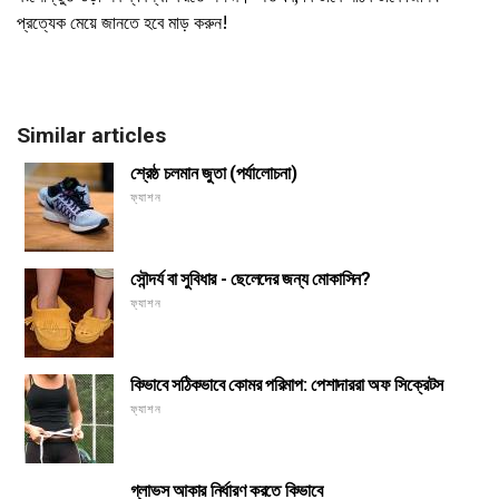
প্রত্যেক মেয়ে জানতে হবে মাড় করুন!
Similar articles
শ্রেষ্ঠ চলমান জুতা (পর্যালোচনা)
ফ্যাশন
সৌন্দর্য বা সুবিধার - ছেলেদের জন্য মোকাসিন?
ফ্যাশন
কিভাবে সঠিকভাবে কোমর পরিমাপ: পেশাদাররা অফ সিক্রেটস
ফ্যাশন
গ্লাভস আকার নির্ধারণ করতে কিভাবে