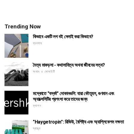
Trending Now
কিভাবে একটি লগ বই সেলাই করা কিভাবে?
ব্যবসায়
দৈত্য মাকড়সা - কথাসাহিত্য অথবা জীবনের সত্য?
সংবাদ ও সোসাইটি
মস্কোতে "বর্স্কা" দোকানগুলি: যারা কৌতূহল, গুণমান এবং
অ্যাক্সেসিটির প্রশংসা করে তাদের জন্য
ফ্যাশন
"Haygetropin": রিভিউ, বৈশিষ্ট্য এবং অ্যাপ্লিকেশন দক্ষতা
স্বাস্থ্য