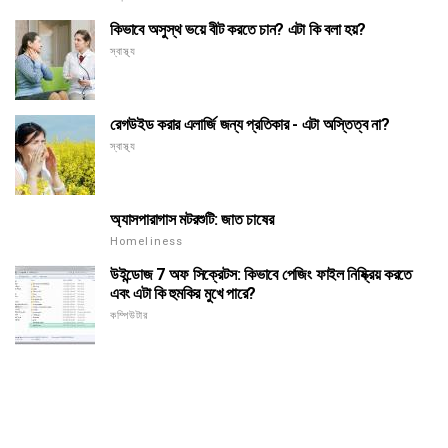
কিভাবে অসুস্থ ভয়ে বীট করতে চান? এটা কি বলা হয়?
স্বাস্থ্য
রেগউইড করার এলার্জি জন্য প্রতিকার - এটা অস্তিত্ব না?
স্বাস্থ্য
অ্যাসপারাগাস মটরশুটি: জাত চাষের
Homeliness
উইন্ডোজ 7 অফ সিক্রেটস: কিভাবে পেজিং ফাইল নিষ্ক্রিয় করতে
এবং এটা কি হুমকির মুখে পারে?
কম্পিউটার