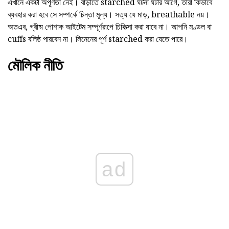
এখানে একটা অপূর্ণতা নেই। বাড়ীতে starched ঘটনা ঘটার আগে, তারা কিভাবে
ব্যবহার করা হবে সে সম্পর্কে চিন্তা মূল্য। সত্য যে মাড়, breathable নয়।
অতএব, গ্রীষ্ম পোশাক আইটেম সম্পূর্ণরূপে চিকিত্সা করা যাবে না। আপনি মণ্ডল বা
cuffs বলিষ্ঠ পারবেন না। লিনেনের পূর্ণ starched করা যেতে পারে।
মৌলিক নীতি
ad