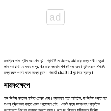
ad
জনপ্রিয় আজ গ্রীষ্ম হয় বোনা বুট। প্রতিটি ধোয়ার পর, তারা মাড় জন্য দায়ী। জুতা
ভাল ফর্ম রাখা হয় করার জন্য, গড় মাড় সমাধান মাপসই করা হবে। বুট কয়েক মিনিটের
জন্য তরল একটি ধারক মধ্যে চুবান। পরবর্তী shafted বুট নিচে স্তব্ধ।
সারসংক্ষেপে
মাড় জিনিষ সযত্নে লালিত চেহারা দেয়। ব্যয়বহুল নতুন আইটেম, যা জিনিস শক্ত হয়ে
যাওয়া বৃদ্ধি ক্রয় করতে কোন প্রয়োজন নেই। একটি সহজ টাস্ক সহ প্রাকৃতিক
বংশোদ্ভুত গুঁড়া সব ব্যবস্থা করতে সক্ষম। অতএব, কিভাবে সঠিকভাবে জিনিষ