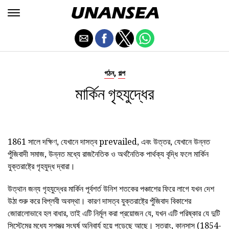
,
গঠন
গল্প
মার্কিন গৃহযুদ্ধের
1861 সালে দক্ষিণ, যেখানে দাসত্ব prevailed, এবং উত্তর, যেখানে উন্নত
পুঁজিবাদী সমাজ, উন্নত মধ্যে রাজনৈতিক ও অর্থনৈতিক পার্থক্য বৃদ্ধি ফলে মার্কিন
যুক্তরাষ্ট্রে গৃহযুদ্ধ দ্বারা।
উত্থান জন্য গৃহযুদ্ধের মার্কিন পূর্বশর্ত উনিশ শতকের পঞ্চাশের ফিরে লাগে যখন দেশ
উঠা শুরু করে বিপ্লবী অবস্থা। কারণ দাসত্ব যুক্তরাষ্ট্রে পুঁজিবাদ বিকাশের
জোরালোভাবে হল বাধার, তাই এটি নির্মূল করা প্রয়োজন যে, যখন এটি পরিষ্কার যে দুটি
সিস্টেমের মধ্যে সশস্ত্র সংঘর্ষ অনিবার্য হয়ে পড়েছে আছে। সুতরাং, কানসাস (1854-