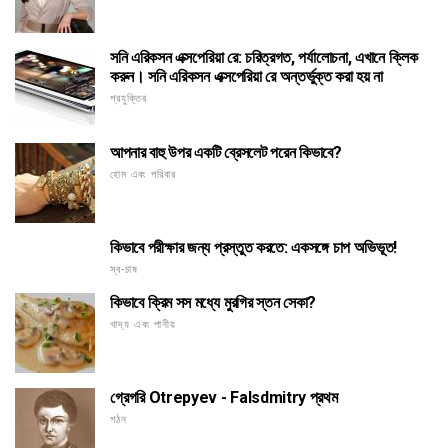
সনি এরিকসন এক্সপেরিয়া রে: চরিত্রগত, পর্যালোচনা, এখানে ক্লিক
করুন। সনি এরিকসন এক্সপেরিয়া রে অন্তর্ভুক্ত করা হয় না
প্রযুক্তির
আপনার বাহু উপর একটি ব্রেসলেট পরেন কিভাবে?
হোম এবং পরিবার
কিভাবে পরীক্ষার জন্য প্রস্তুত করতে: একসঙ্গে চাপ অভিভূত!
স্ব-চাষ
কিভাবে ক্রিম সস মধ্যে মুরগির স্তন সেকা?
খাদ্য এবং পানীয়
গ্রেগরি Otrepyev - Falsdmitry প্রথম
গঠন