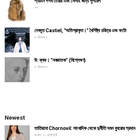
প্যাটার্ন পশম তৈরীর এবং সেলাই জন্য সুপারিশ
শখ
দেবদূত Castiel, "অতিপ্রাকৃত।" বৈশিষ্ট্য চরিত্র এবং ফটো
ও বিনোদন
উ: ব্লক। "নবজাতক" (বিশ্লেষণ)
ও বিনোদন
Newest
তাতিয়ানা Chornovil: সাংবাদিক থেকে দুর্নীতি দমন ব্যুরোর প্রধান
সংবাদ ও সোসাইটি