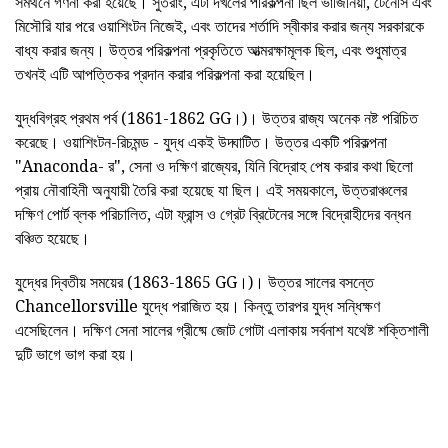
সমর্থনে গণনা করা হয়েছে। সুতরাং, এটা দখলের পরিকল্পনা ছিল ভার্জিনিয়া, টেনেসি এবং
মিসৌরি যার পরে ওয়াশিংটন নিজেই, এবং তাদের শর্তাদি স্বীকার করার জন্য সরকারকে
বাধ্য করার জন্য। উত্তর পরিকল্পনা প্রকৃতিতে আত্মরক্ষামূলক ছিল, এবং শুধুমাত্র
তখনই এটি আপত্তিকর প্রদান করার পরিকল্পনা করা হয়েছিল।
যুদ্ধবিগ্রহ প্রথম পর্ব (1861-1862 GG।)। উত্তর রাজ্য অনেক নষ্ট পরিচিত
করেছে। ওয়াশিংটন-রিচমন্ড - যুদ্ধ একই উদ্ঘাটিত। উত্তর একটি পরিকল্পনা
"Anaconda- র", সেনা ও দক্ষিণ রাজ্যের, যিনি বিদ্রোহ পেষ করার কথা ছিলো
প্রায় নৌবাহিনী অনুযায়ী তৈরি করা হয়েছে যা ছিল। এই সময়কালে, উত্তরাঞ্চলের
দক্ষিণ পোর্ট ব্লক পরিচালিত, এটা ফ্রান্স ও গ্রেট ব্রিটেনের সঙ্গে বিদ্রোহীদের বন্ধন
বঞ্চিত হয়েছে।
যুদ্ধের দ্বিতীয় সময়ের (1863-1865 GG।)। উত্তর সালের বসন্তে
Chancellorsville যুদ্ধে পরাজিত হয়। কিন্তু তারপর যুদ্ধ সন্ধিক্ষণ
এসেছিলেন। দক্ষিণ সেনা সালের গ্রীষ্মে জোট গোটা এলাকায় সর্বনাশ যথেষ্ট শক্তিশালী
দুটি ভাগে ভাগ করা হয়।