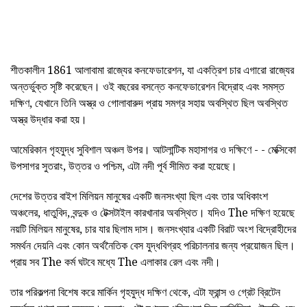
শীতকালীন 1861 আলাবামা রাজ্যের কনফেডারেশন, যা একত্রিশ চার এগারো রাজ্যের
অন্তর্ভুক্ত সৃষ্টি করেছেন। ওই বছরের বসন্তে কনফেডারেশন বিদ্রোহ এবং সমস্ত
দক্ষিণ, যেখানে তিনি অস্ত্র ও গোলাবারুদ প্রায় সমগ্র সহায় অবস্থিত ছিল অবস্থিত
অস্ত্র উদ্ধার করা হয়।
আমেরিকান গৃহযুদ্ধ সুবিশাল অঞ্চল উপর। আটলান্টিক মহাসাগর ও দক্ষিণে - - মেক্সিকো
উপসাগর সুতরাং, উত্তর ও পশ্চিম, এটা নদী পূর্ব সীমিত করা হয়েছে।
দেশের উত্তর বাইশ মিলিয়ন মানুষের একটি জনসংখ্যা ছিল এবং তার অধিকাংশ
অঞ্চলের, ধাতুবিদ, বন্দুক ও টেক্সটাইল কারখানার অবস্থিত। যদিও The দক্ষিণ হয়েছে
নয়টি মিলিয়ন মানুষের, চার যার ছিলাম দাস। জনসংখ্যার একটি বিরাট অংশ বিদ্রোহীদের
সমর্থন দেয়নি এবং কোন অর্থনৈতিক বেস যুদ্ধবিগ্রহ পরিচালনার জন্য প্রয়োজন ছিল।
প্রায় সব The কর্ম ঘটবে মধ্যে The এলাকার রেল এবং নদী।
তার পরিকল্পনা বিশেষ করে মার্কিন গৃহযুদ্ধ
দক্ষিণ থেকে, এটা ফ্রান্স ও গ্রেট ব্রিটেন