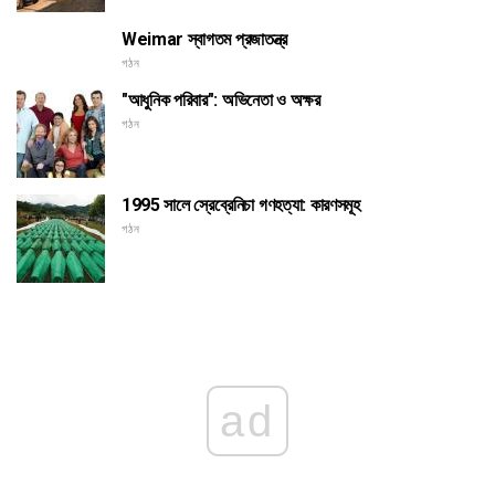
Weimar স্বাগতম প্রজাতন্ত্র
গঠন
"আধুনিক পরিবার": অভিনেতা ও অক্ষর
গঠন
1995 সালে স্রেব্রেনিচা গণহত্যা: কারণসমূহ
গঠন
ad