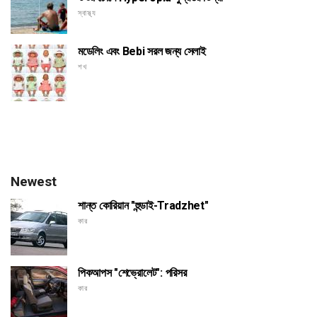
স্বাস্থ্য
মডেলিং এবং Bebi সরল জন্য সেলাই
শখ
Newest
শান্ত কোরিয়ান "হুন্ডাই-Tradzhet"
কার
পিকআপস "শেভ্রোলেট": পরিসর
কার