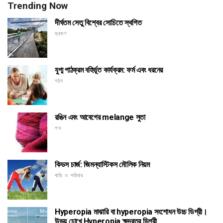
Trending Now
দীর্ঘতম সেতু বিশ্বের সোচিতে স্থগিত
ভ্রমণ
যুগ্ম পাঠক্রম বহির্ভূত কার্যক্রম: ফর্ম এবং ধরনের
গঠন
রঙিন এবং আবেগের melange সুতা
শখ
কিডস চার্জ: জিমন্যাস্টিকস মৌলিক নিয়ম
বাড়ি ও পরিবার
Hyperopia মাঝারি বা hyperopia সংশোধন উচ্চ ডিগ্রী।
উভয় চোখে Hyperopia ক্ষুদ্রতর ডিগ্রী