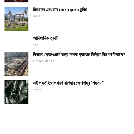
জিউসের এবং তার metopes মন্দির
ভ্রমণ
আভিধানিক ত্রুটি
গঠন
কিভাবে ফ্রেমওয়ার্ক জন্য অথবা গ্যারেজ ভিত্তি নিরূপণ কিভাবে?
Homeliness
এই প্রতিহিংসাপরায়ণ রাশিয়ান ক্ষেপণাস্ত্র "শয়তান"
ব্যবসায়