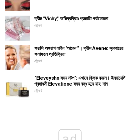
ক্রীম "Vichy," অভিব্যক্তিঃ প্রজাতি পর্যালোচনা
সৌন্দর্য
ফরাসি অঙ্গরাগ লাইন 'আবেন "। ক্রীম Avene: ব্যবহারের
ফলাফলে প্রতিক্রিয়া
সৌন্দর্য
"Eleveyshn সময় স্টপ": এখানে ক্লিক করুন। ইসরায়েলি
প্রসাধনী Elevatione সময় বন্ধ হয়ে যায়: দাম
সৌন্দর্য
ad