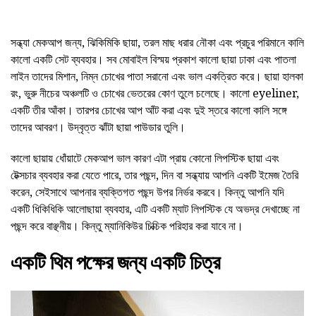
সন্ধ্যা মেকআপ জন্য, ঝিকিমিকি ছায়া, তরল মাছ ধরার নৌকা এবং প্রচুর পরিমানে কালি
কালো একটি সেট ব্যবহার। সব মোবাইল বিস্ময় প্রকাশ কালো ছায়া ঢাকা এবং পাতলা
লাইন তাদের মিশান, নিম্ন চোখের পাতা সরানো এবং ভাল একত্রিত করে। ছায়া হালকা
রং, ভুরু নীচের অঞ্চলটি ও চোখের ভেতরের কোণ তুলে চলেছে। কালো eyeliner,
একটি তীর আঁকা। তারপর চোখের আপ আঁট করা এবং দুই স্তরে কালো কালি সঙ্গে
তাদের আবরণ। উদ্বৃত্ত ঝাঁটা ছায়া পাউডার তুলি।
কালো ছায়ায় ধোঁয়াটে মেকআপ ভাল কারণ এটা প্রায় কোনো লিপস্টিক ছায়া এবং
টেক্সচার ব্যবহার করা যেতে পারে, তার পছন্দ, দিন বা সন্ধ্যায় আপনি একটি ইমেজ তৈরি
করেন, সেইসাথে আপনার ব্যক্তিগত পছন্দ উপর নির্ভর করবে। কিন্তু আপনি যদি
একটি ধিকিধিকি আলোছায়া ব্যবহার, এটি একটি ম্যাট লিপস্টিক যে অভদ্র দেখাচ্ছে না
পছন্দ করে বাঞ্ছনীয়। কিন্তু ম্যানিকিউর চিক্চিক পরিহার করা যাবে না।
একটি থিম পক্ষের জন্য একটি চিত্র