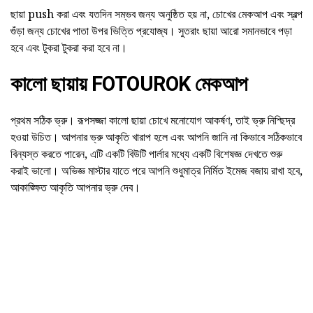
ছায়া push করা এবং যতদিন সম্ভব জন্য অনুষ্ঠিত হয় না, চোখের মেকআপ এবং স্বল্প
গুঁড়া জন্য চোখের পাতা উপর ভিত্তি প্রযোজ্য। সুতরাং ছায়া আরো সমানভাবে পড়া
হবে এবং টুকরা টুকরা করা হবে না।
কালো ছায়ায় FOTOUROK মেকআপ
প্রথম সঠিক ভ্রু। রূপসজ্জা কালো ছায়া চোখে মনোযোগ আকর্ষণ, তাই ভ্রু নিশ্ছিদ্র
হওয়া উচিত। আপনার ভ্রু আকৃতি খারাপ হলে এবং আপনি জানি না কিভাবে সঠিকভাবে
বিন্যস্ত করতে পারেন, এটি একটি বিউটি পার্লার মধ্যে একটি বিশেষজ্ঞ দেখতে শুরু
করাই ভালো। অভিজ্ঞ মাস্টার যাতে পরে আপনি শুধুমাত্র নির্মিত ইমেজ বজায় রাখা হবে,
আকাঙ্ক্ষিত আকৃতি আপনার ভ্রু দেব।