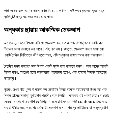
কার্ল দোররা এবং তাদের কালো কালি দিয়ে ঢেকে দিন। দুই পশুর মৃতদেহ স্তর সন্ধ্যা
প্রতিমূর্তি জন্য আবেদন করা যেতে পারে।
অন্ধকার ছায়ায় আকস্মিক মেকআপ
অনেকে ভুল করে বিশ্বাস করি যে মেকআপ কালো এবং গাঢ় রং শুধুমাত্র একটি রাত
চিত্রের জন্য ব্যবহার করা যাবে। এই এত নয়। বস্তুত, মেকআপ কালো ছায়া গো
একটি দৈনিক ভিত্তিতে জীর্ণ হতে পারে, এটি শুধুমাত্র সংযম পালন করা প্রয়োজন।
দৈনন্দিন জন্য সবচেয়ে ভাল উপায় একটি ম্যাট ছায়া ব্যবহার করুন। আর তাদের আপনি
বিশেষ ব্রাশ, স্পঞ্জের মতো আলোছায়া প্রযোজ্য হলেও, এবং তাদের নিজস্ব আঙ্গুলের
সাহায্যে।
সুতরাং রঙের গাঢ় ধূসর বা কালো সব মোবাইল বিস্ময় প্রকাশ আলোছায়া উপর করা এবং
মিশান তাদের সামান্য ঘূর্ণায়মান শতাব্দী থেকে বিদায়ী। ব্যবহার এই একই ছায়া গো জোর
দেওয়া চোখের নীচের পাপড়ির মিশ্রণ। মনে রাখবেন যে স্পষ্ট contours এবং হতে
যাওয়া উচিত নয়, অত: পর ধোঁয়াটে মেকআপ নাম। সামান্য লাইটার ছায়া অভ্যন্তরীণ