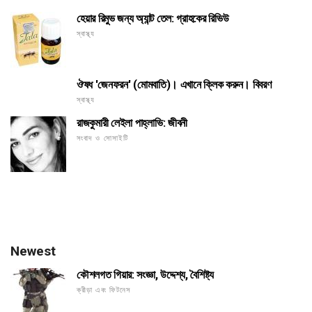
হেয়ার রিমুভ জন্য অ্যান্ট তেল: গ্রাহকের রিভিউ
স্বাস্থ্য
ঔষধ 'জেনফরন' (মোমবাতি)। এখানে ক্লিক করুন। বিবরণ
স্বাস্থ্য
রাজকুমারী লেইলা পাহ্লাভি: জীবনী
সংবাদ ও সোসাইটি
Newest
কৌশলগত গিয়ার: সংজ্ঞা, উদ্দেশ্য, বৈশিষ্ট্য
ক্রীড়া এবং ফিটনেস