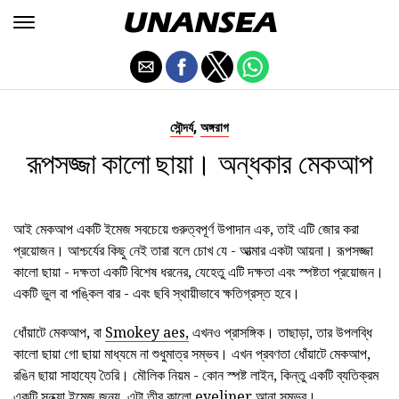
,
সৌন্দর্য
অঙ্গরাগ
রূপসজ্জা কালো ছায়া। অন্ধকার মেকআপ
আই মেকআপ একটি ইমেজ সবচেয়ে গুরুত্বপূর্ণ উপাদান এক, তাই এটি জোর করা
প্রয়োজন। আশ্চর্যের কিছু নেই তারা বলে চোখ যে - আত্মার একটা আয়না। রূপসজ্জা
কালো ছায়া - দক্ষতা একটি বিশেষ ধরনের, যেহেতু এটি দক্ষতা এবং স্পষ্টতা প্রয়োজন।
একটি ভুল বা পঙ্কিল বার - এবং ছবি স্থায়ীভাবে ক্ষতিগ্রস্ত হবে।
ধোঁয়াটে মেকআপ, বা
Smokey aes,
এখনও প্রাসঙ্গিক। তাছাড়া, তার উপলব্ধি
কালো ছায়া গো ছায়া মাধ্যমে না শুধুমাত্র সম্ভব। এখন প্রবণতা ধোঁয়াটে মেকআপ,
রঙিন ছায়া সাহায্যে তৈরি। মৌলিক নিয়ম - কোন স্পষ্ট লাইন, কিন্তু একটি ব্যতিক্রম
একটি সন্ধ্যা ইমেজ জন্য, এটা তীর কালো eyeliner আনা সম্ভব।