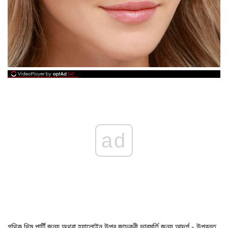
ad
গথিক থিম পার্টি জন্য অথবা হ্যালোইন উপর জাদুকরী ভাবমূর্তি জন্য আদর্শ - উপরন্তু,