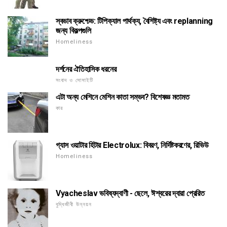
স্বভাব ক্রুশ্চেভ: টিপিক্যাল পার্থক্য, বৈশিষ্ট্য এবং replanning
জন্য বিকল্পগুলি
Homeliness
দর্শনের ঐতিহাসিক ধরনের
সংবাদ ও সোসাইটি
এটা অন্য মেশিনে মেশিন কাতা সম্ভব? বিশেষজ্ঞ মতামত
কার
গ্যাস ওয়াটার হিটার Electrolux: বিবরণ, নির্দিষ্টকরণের, রিভিউ
Homeliness
Vyacheslav ভবিষ্যদ্বাণী - ছেলে, ঈশ্বরের দ্বারা প্রেরিত
বুদ্ধিজীবী উন্নয়ন