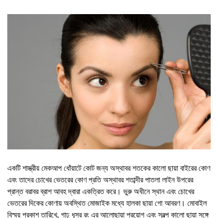
একটি শাস্ত্রীয় মেকআপ ধোঁয়াটে কোট জন্য অস্থাবর শতকের কালো ছায়া বাইরের কোণ
এবং তাদের চোখের ভেতরের কোণ প্রতি অস্থাবর শতাব্দীর পাতলা লাইন উপরের
প্রান্ত বরাবর ব্রাশ আবহ দ্বারা একত্রিত করে। ভুরু অধীনে স্থান এবং চোখের
ভেতরের দিকের কোণায় অবস্থিত মোজাইক মধ্যে হালকা ছায়া গো আবরণ। মোবাইল
বিস্ময় প্রকাশ তারিখে, গাঢ় ধূসর রং এর আলোছায়া প্রয়োগ এবং স্বল্প কালো ছায়া সঙ্গে