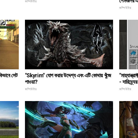
গেমগুলির 
কম্পিউটার
কম্পিউটার
"Skyrim" যোগ করার উদ্দেশ্য এবং এটি কোথায় খুঁজে
কিভাবে সেট
"মায়্যান্ক্
পাওয়া?
- দারিদ্র্য
কম্পিউটার
কম্পিউটার