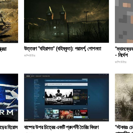
উত্তরণ "বহিরাগত" (বহিষ্কৃত): পরামর্শ, গোপনতা
রিয়া
"ম্যানক্রে
- নির্দেশ
কম্পিউটার
কম্পিউটার
বাষ্পের উপর চিত্রের একটি প্রদর্শনী তৈরির বিবরণ
ঝড়ের হিরোস
"স্টকারঃ চে