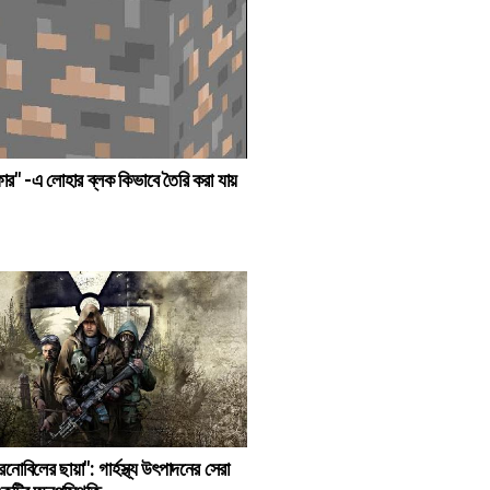
ফার" -এ লোহার ব্লক কিভাবে তৈরি করা যায়
রনোবিলের ছায়া": গার্হস্থ্য উৎপাদনের সেরা