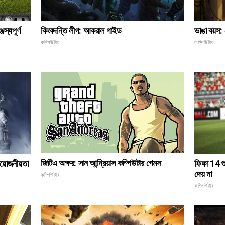
কিংবদন্তি লীগ: আকরাল গাইড
জস্যপূর্ণ
ভাঙা বয়স:
কম্পিউটার
কম্পিউটার
জিটিএ অক্ষর: সান আন্দ্রিয়াস কম্পিউটার গেমস
য়োজনীয়তা
ফিফা 14 শু
দেয় না
কম্পিউটার
কম্পিউটার