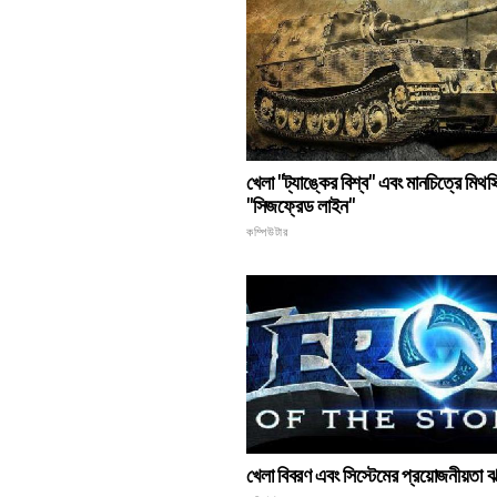
খেলা "ট্যাঙ্কের বিশ্ব" এবং মানচিত্রে মিথস্ক্
"সিজফ্রেড লাইন"
কম্পিউটার
খেলা বিবরণ এবং সিস্টেমের প্রয়োজনীয়তা 