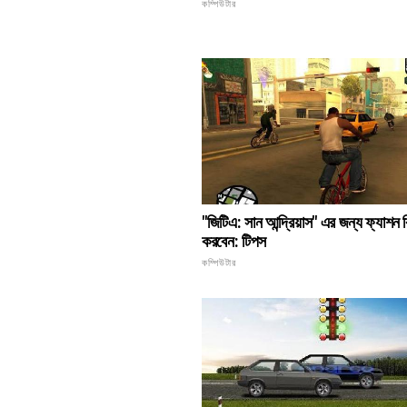
কম্পিউটার
"জিটিএ: সান আন্দ্রিয়াস" এর জন্য ফ্যাশন 
করবেন: টিপস
কম্পিউটার