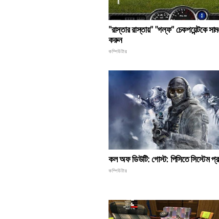
"রাস্তার রাস্তায়" "গল্ফ" চেকপয়েন্টকে সামঞ্
করুন
কম্পিউটার
কল অফ ডিউটি: গোস্ট: পিসিতে সিস্টেম প্র
কম্পিউটার