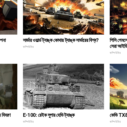
সার্ভার ওয়ার্ল্ড ট্যাঙ্ক কোথায় ট্যাঙ্ক সার্ভারের বিশ্ব?
াপনা
পিসি গেমসে
সেরা আইডি
কম্পিউটার
কম্পিউটার
E-100: রেইক সুপার হেভি ট্যাঙ্ক
দ বিবরণ
কেভি TX8 জ
কম্পিউটার
কম্পিউটার