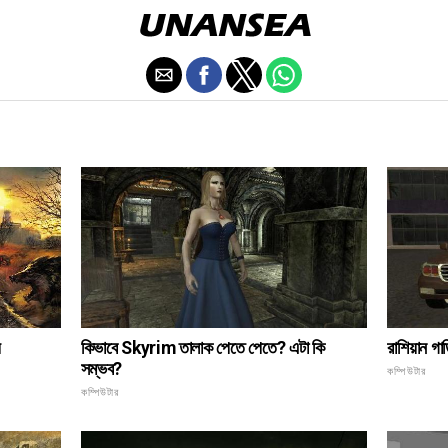
কিভাবে Skyrim তালাক পেতে পেতে? এটা কি
়
রাশিয়ান গ
সম্ভব?
কম্পিউটার
কম্পিউটার