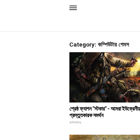
Category: কম্পিউটার গেমস
শ্রেষ্ঠ ফ্যাশন "স্টকার" - আমরা ইউক্রেনীয
প্রস্তুতকারক সমর্থন
কম্পিউটার