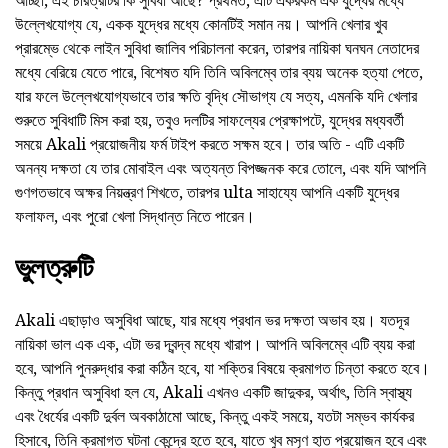
আচ্ছা, এই চরিত্রটির কি সুবিধা আছে? প্রথমত, এটি একরকম এক যুদ্ধের মধ্যে
উল্লেখযোগ্য যে, একক যুদ্ধের মধ্যে কোনটিই সমান নয়। আপনি খেলার খুব
প্রারম্ভে থেকে লাইন সুবিধা জালিব পরিচালনা করেন, তারপর নায়িকা ঘনঘন নেতাদের
মধ্যে বেরিয়ে যেতে পারে, বিশেষত যদি তিনি অবিলম্বে তার ব্যয় অনেক হত্যা পেতে,
যার ফলে উল্লেখযোগ্যভাবে তার ক্ষতি বৃদ্ধি সৌভাগ্য যে সত্য, এমনকি যদি খেলার
শুরুতে সুবিধাটি মিস করা হয়, তবুও দলটির সাফল্যের প্রেক্ষাপটে, যুদ্ধের মধ্যবর্তী
সময়ে Akali প্রয়োজনীয় ফর্ম টাইপ করতে সক্ষম হবে। তার অতি - এটি একটি
অনন্য দক্ষতা যে তার মোবাইল এবং অত্যন্ত বিপজ্জনক করে তোলে, এবং যদি আপনি
গুণগতভাবে অক্ষর নিয়ন্ত্রণ শিখতে, তারপর ulta সাহায্যে আপনি একটি যুদ্ধের
ফলাফল, এবং পুরো খেলা সিদ্ধান্ত নিতে পারেন।
ভুলত্রুটি
Akali এছাড়াও অসুবিধা আছে, যার মধ্যে প্রধান ভর দক্ষতা অভাব হয়। যতদূর
নায়িকা ভাল এক এক, এটা ভর দ্বন্দ্ব মধ্যে খারাপ। আপনি অবিলম্বে এটি ব্যয় করা
হবে, আপনি পুনরুদ্ধার করা কঠিন হবে, যা শক্তির বিষয়ে ক্রমাগত চিন্তা করতে হবে।
কিন্তু প্রধান অসুবিধা হল যে, Akali এখনও একটি জাদুকর, অর্থাৎ, তিনি স্বাস্থ্য
এবং ধৈর্যের একটি দুর্বল অবকাঠামো আছে, কিন্তু একই সময়ে, যতটা সম্ভব কার্যকর
হিসাবে, তিনি ক্রমাগত ঘটনা কেন্দ্রে হতে হবে, যাতে খুব মসৃণ হাত প্রয়োজন হবে এবং