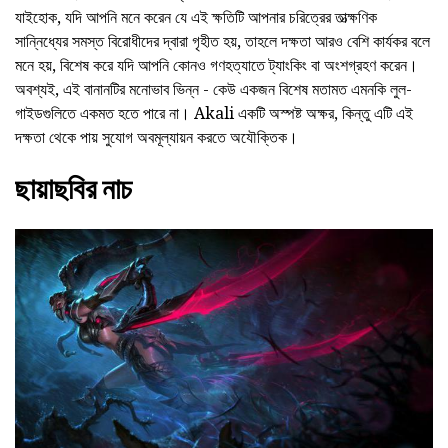
যাইহোক, যদি আপনি মনে করেন যে এই ক্ষতিটি আপনার চরিত্রের তাত্ক্ষণিক
সান্নিধ্যের সমস্ত বিরোধীদের দ্বারা গৃহীত হয়, তাহলে দক্ষতা আরও বেশি কার্যকর বলে
মনে হয়, বিশেষ করে যদি আপনি কোনও গণহত্যাতে ট্যাংকিং বা অংশগ্রহণ করেন।
অবশ্যই, এই বানানটির মনোভাব ভিন্ন - কেউ একজন বিশেষ মতামত এমনকি লুল-
গাইডগুলিতে একমত হতে পারে না। Akali একটি অস্পষ্ট অক্ষর, কিন্তু এটি এই
দক্ষতা থেকে পায় সুযোগ অবমূল্যায়ন করতে অযৌক্তিক।
ছায়াছবির নাচ