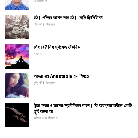
ও বিনোদন
মঠ। পবিত্র আসাম্প্শান মঠ। হোলি ট্রিনিটি মঠ
বুদ্ধিজীবী উন্নয়ন
লিঙ্গ কি? লিঙ্গ ম্যাসেজ টেকনিক
স্বাস্থ্য
আমরা নাম Anastasia মান শিখতে
বুদ্ধিজীবী উন্নয়ন
ঠান্ডা অস্ত্র ও তাদের শ্রেণীবিভাগ লক্ষণ। কি অবস্থার অধীনে একটি
ছুরি রামদা হয়
ক্রীড়া এবং ফিটনেস