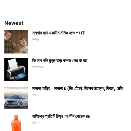
Newest
সন্তান যদি একটি মানসিক হতে পারে?
স্বাস্থ্য
কি হবে যদি মুদ্রণযন্ত্র কাগজ দেয় না ধরা
কম্পিউটার
মাজদা গাড়ির। মাজদা 6 (জি এইচ): বিশেষ উল্লেখ, বিবরণ, রেটিং
কার
রাশিচক্র প্রতিটি চিহ্ন এর শীর্ষ পেরেক রঙ
সৌন্দর্য