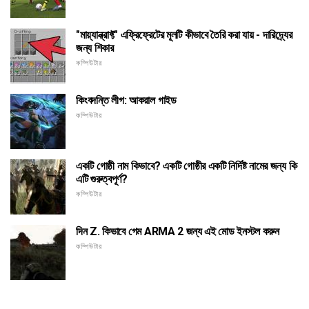
"মায়্যান্ক্রাফ্ট" এফ্রিফ্রেটের মূলটি কীভাবে তৈরি করা যায় - দারিদ্র্যের
জন্য শিকার
কম্পিউটার
কিংবদন্তি লীগ: আকরাল গাইড
কম্পিউটার
একটি গোষ্ঠী নাম কিভাবে? একটি গোষ্ঠীর একটি নির্দিষ্ট নামের জন্য কি
এটি গুরুত্বপূর্ণ?
কম্পিউটার
দিন Z. কিভাবে গেম ARMA 2 জন্য এই মোড ইনস্টল করুন
কম্পিউটার