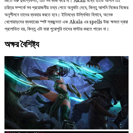
জিতে শুরু দুর্ভাগ্যবশত, এটি সব কাজ করে না। Akali মধ্যে হাইড আপনি এই
চরিত্র সম্পর্কে সব প্রয়োজনীয় তথ্য পেতে অনুমতি দেবে, কিন্তু আপনি নিজের নিজের
অনুশীলনে তাদের ব্যবহার করতে হবে। ইতিমধ্যে উল্লিখিত হিসাবে, অনেক
খেলোয়াড়দের ব্যবহারের স্পষ্ট স্বচ্ছন্দতা এবং Akala এর spells উচ্চ ক্ষমতা দ্বারা
প্রলোভিত হয়, কিন্তু এটা যারা পুরোপুরি তাদের মাস্টার করতে পারেন না।
অক্ষর বৈশিষ্ট্য