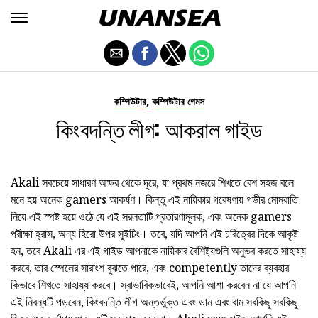
,
কম্পিউটার
কম্পিউটার গেমস
কিংবদন্তি লীগ: আকরাল গাইড
Akali সবচেয়ে সাধারণ অক্ষর থেকে দূরে, যা প্রথম নজরে শিখতে বেশ সহজ বলে
মনে হয় অনেক gamers আকর্ষণ। কিন্তু এই নায়িকার গবেষণায় গভীর মোমবাতি
নিয়ে এই স্পষ্ট হয়ে ওঠে যে এই সরলতাটি প্রতারণামূলক, এবং অনেক gamers
পরীক্ষা হ্রাস, অন্য হিরো উপর সুইচিং। তবে, যদি আপনি এই চরিত্রের দিকে আকৃষ্ট
হন, তবে Akali এর এই গাইড আপনাকে নায়িকার বৈশিষ্ট্যগুলি অনুভব করতে সাহায্য
করবে, তার স্পেলের সারাংশ বুঝতে পারে, এবং competently তাদের ব্যবহার
কিভাবে শিখতে সাহায্য করবে। স্বাভাবিকভাবেই, আপনি আশা করবেন না যে আপনি
এই নিবন্ধটি পড়বেন, কিংবদন্তি লীগ অন্তর্ভুক্ত এবং ডান এবং বাম সবকিছু সবকিছু