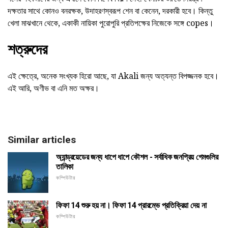
দক্ষতার সাথে কোনও বনরক্ষক, উদাহরণস্বরূপ শেন বা কেনেন, দরকারী হবে। কিন্তু
খেলা মাঝখানে থেকে, একাকী নায়িকা পুরোপুরি প্রতিপক্ষের নিজেকে সঙ্গে copes।
শত্রুদের
এই ক্ষেত্রে, অনেক সংখ্যক হিরো আছে, যা Akali জন্য অত্যন্ত বিপজ্জনক হবে।
এই আরি, অণীভ বা এনি মত অক্ষর।
Similar articles
অ্যান্ড্রয়েডের জন্য ধাপে ধাপে কৌশল - সর্বাধিক জনপ্রিয় গেমগুলির
তালিকা
কম্পিউটার
ফিফা 14 শুরু হয় না। ফিফা 14 প্রারম্ভে প্রতিক্রিয়া দেয় না
কম্পিউটার