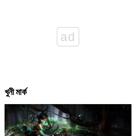
ad
খুনী মার্ক