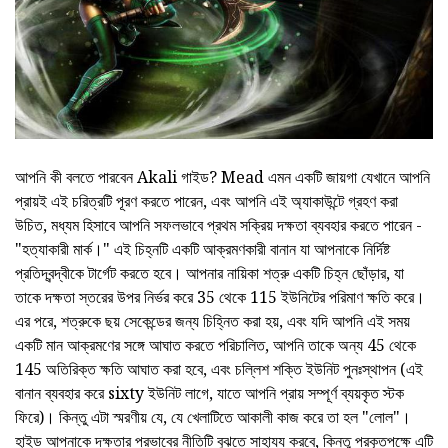
আপনি কী বলতে পারবেন Akali গাইড? Mead এমন একটি জায়গা যেখানে আপনি
প্রায়ই এই চরিত্রটি পূরণ করতে পারেন, এবং আপনি এই অ্যাকাউন্টে গ্রহণ করা
উচিত, মধ্যম হিসাবে আপনি সফলভাবে প্রথম সক্রিয় দক্ষতা ব্যবহার করতে পারেন -
"হত্যাকারী মার্ক।" এই চিহ্নটি একটি আক্রমণকারী বানান যা আপনাকে নির্দিষ্ট
প্রতিদ্বন্দ্বীকে টার্গেট করতে হবে। আপনার নায়িকা শত্রু একটি চিহ্ন ছোঁড়ার, যা
তাকে দক্ষতা স্তরের উপর নির্ভর করে 35 থেকে 115 ইউনিটের পরিমাণ ক্ষতি করে।
এর পরে, শত্রুকে ছয় সেকেন্ডের জন্য চিহ্নিত করা হয়, এবং যদি আপনি এই সময়
একটি মান আক্রমণের সঙ্গে আঘাত করতে পরিচালিত, আপনি তাকে অন্য 45 থেকে
145 অতিরিক্ত ক্ষতি আঘাত করা হবে, এবং চল্লিশ শক্তি ইউনিট পুনঃস্থাপন (এই
বানান ব্যবহার করে sixty ইউনিট লাগে, যাতে আপনি প্রায় সম্পূর্ণ ব্যয়কৃত স্টক
ফিরে)। কিন্তু এটা স্মরণীয় যে, যে খেলাটিতে আকালী কাজ করে তা হল "লোল"।
হাইড আপনাকে দক্ষতার প্রভাবের নীতিটি বুঝতে সাহায্য করবে, কিন্তু প্রকৃতপক্ষে এটি