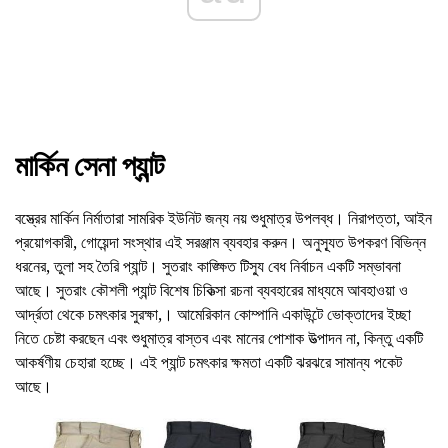
মার্কিন সেনা প্যান্ট
বস্ত্রের মার্কিন নির্মাতারা সামরিক ইউনিট জন্য নয় শুধুমাত্র উপলব্ধ। নিরাপত্তা, আইন
প্রয়োগকারী, গোয়েন্দা সংস্থার এই সরঞ্জাম ব্যবহার করুন। অনুস্যূত উপকরণ বিভিন্ন
ধরনের, তুলা সহ তৈরি প্যান্ট। সুতরাং কাঙ্ক্ষিত টিস্যু বেধ নির্বাচন একটি সম্ভাবনা
আছে। সুতরাং কৌশলী প্যান্ট বিশেষ চিকিত্সা রচনা ব্যবহারের মাধ্যমে আবহাওয়া ও
আর্দ্রতা থেকে চমৎকার সুরক্ষা,। আমেরিকান কোম্পানি একাউন্টে ভোক্তাদের ইচ্ছা
নিতে চেষ্টা করছেন এবং শুধুমাত্র বাস্তব এবং মানের পোশাক উত্পাদন না, কিন্তু একটি
আকর্ষণীয় চেহারা হচ্ছে। এই প্যান্ট চমৎকার ক্ষমতা একটি ঝরঝরে সামান্য পকেট
আছে।