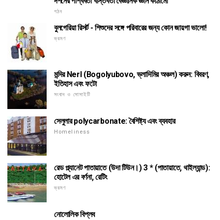
দর্শনের পার্শ্ববর্তী বাস্তবতা বৈজ্ঞানিক জ্ঞান কাঠামো
গঠন
বুলগেরিয়া রিসর্ট - শিশুদের সঙ্গে পরিবারের জন্য কোন জায়গা ভালো!
ভ্রমণ
মন্দির Nerl (Bogolyubovo, ভ্লাদিমির অঞ্চল) করুন: বিবরণ,
ইতিহাস এবং ফটো
সংবাদ ও সোসাইটি
সেলুলার polycarbonate: বৈশিষ্ট্য এবং ব্যবহার
Homeliness
রেড প্ল্যানেট পাতায়াতে (উদা টিউন।) 3 * (পাতায়াতে, থাইল্যান্ড):
হোটেল এর বর্ণনা, রেটিং
ভ্রমণ
নোলোলিক বিপ্লব