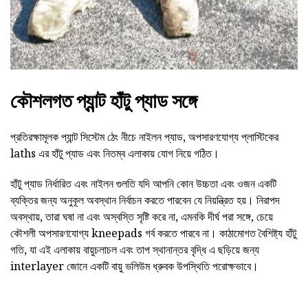
কৌশলগত প্যান্ট হাঁটু প্যাড সঙ্গে
প্রতিরক্ষামূলক প্যান্ট সিস্টেম ঠেং নীচে নাইলন প্যাড, অপসারণযোগ্য প্লাস্টিকের
laths এর হাঁটু প্যাড এবং নিতম্ব এলাকায় যোগ নিয়ে গঠিত।
হাঁটু প্যাড নির্ধারিত এবং নাইলন গুলতি যদি আপনি কোন উচ্চতা এবং ওজন একটি
ব্যক্তির জন্য অনুকূল অবস্থান নির্বাচন করতে পারবেন যে নিয়ন্ত্রিত হয়। নিরাপদ
অবস্থায়, তারা ঘষা না এবং অস্বস্তি সৃষ্টি করে না, এমনকি দীর্ঘ পরা সঙ্গে, চেয়ে
কৌশলী অপসারণযোগ্য kneepads গর্ব করতে পারবে না। কাঠামোগত বৈশিষ্ট্য হাঁটু
গতি, যা এই এলাকায় বায়ুচলাচল এবং তাপ স্থানান্তর বৃদ্ধি এ ছড়িয়ে জন্য
interlayer জোনে একটি বায়ু ভলিউম ধ্রুবক উপস্থিতি পরোক্ষভাবে।