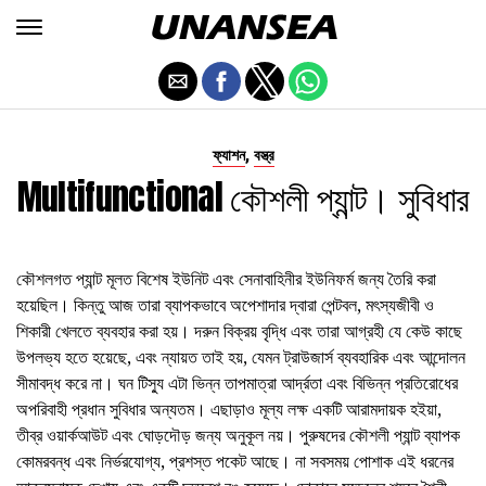
,
ফ্যাশন
বস্ত্র
Multifunctional কৌশলী প্যান্ট। সুবিধার
কৌশলগত প্যান্ট মূলত বিশেষ ইউনিট এবং সেনাবাহিনীর ইউনিফর্ম জন্য তৈরি করা
হয়েছিল। কিন্তু আজ তারা ব্যাপকভাবে অপেশাদার দ্বারা পেন্টবল, মৎস্যজীবী ও
শিকারী খেলতে ব্যবহার করা হয়। দরুন বিক্রয় বৃদ্ধি এবং তারা আগ্রহী যে কেউ কাছে
উপলভ্য হতে হয়েছে, এবং ন্যায়ত তাই হয়, যেমন ট্রাউজার্স ব্যবহারিক এবং আন্দোলন
সীমাবদ্ধ করে না। ঘন টিস্যু এটা ভিন্ন তাপমাত্রা আর্দ্রতা এবং বিভিন্ন প্রতিরোধের
অপরিবাহী প্রধান সুবিধার অন্যতম। এছাড়াও মূল্য লক্ষ একটি আরামদায়ক হইয়া,
তীব্র ওয়ার্কআউট এবং ঘোড়দৌড় জন্য অনুকূল নয়। পুরুষদের কৌশলী প্যান্ট ব্যাপক
কোমরবন্ধ এবং নির্ভরযোগ্য, প্রশস্ত পকেট আছে। না সবসময় পোশাক এই ধরনের