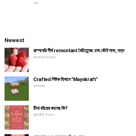
গঠন
Newest
রাস্পবেরি শীর্ষ remontant বৈচিত্র্যের: চাষ কেঁটে সাফ, যত্ন
Homeliness
Crafted পিষ্টক হিসাবে "Maynkraft"
কম্পিউটার
চীনা বইয়ের বদলের কি?
বুদ্ধিজীবী উন্নয়ন