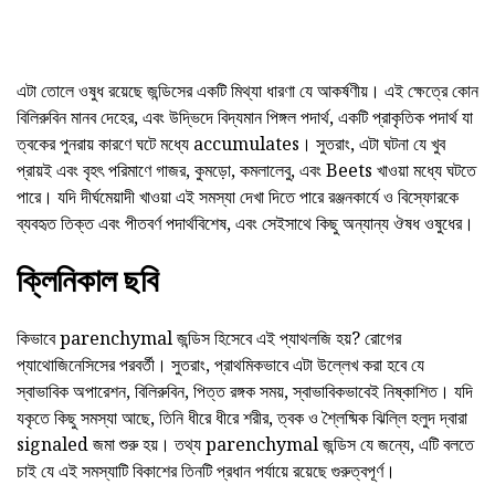
এটা তোলে ওষুধ রয়েছে জন্ডিসের একটি মিথ্যা ধারণা যে আকর্ষণীয়। এই ক্ষেত্রে কোন
বিলিরুবিন মানব দেহের, এবং উদ্ভিদে বিদ্যমান পিঙ্গল পদার্থ, একটি প্রাকৃতিক পদার্থ যা
ত্বকের পুনরায় কারণে ঘটে মধ্যে accumulates। সুতরাং, এটা ঘটনা যে খুব
প্রায়ই এবং বৃহৎ পরিমাণে গাজর, কুমড়ো, কমলালেবু, এবং Beets খাওয়া মধ্যে ঘটতে
পারে। যদি দীর্ঘমেয়াদী খাওয়া এই সমস্যা দেখা দিতে পারে রঞ্জনকার্যে ও বিস্ফোরকে
ব্যবহৃত তিক্ত এবং পীতবর্ণ পদার্থবিশেষ, এবং সেইসাথে কিছু অন্যান্য ঔষধ ওষুধের।
ক্লিনিকাল ছবি
কিভাবে parenchymal জন্ডিস হিসেবে এই প্যাথলজি হয়? রোগের
প্যাথোজিনেসিসের পরবর্তী। সুতরাং, প্রাথমিকভাবে এটা উল্লেখ করা হবে যে
স্বাভাবিক অপারেশন, বিলিরুবিন, পিত্ত রঙ্গক সময়, স্বাভাবিকভাবেই নিষ্কাশিত। যদি
যকৃতে কিছু সমস্যা আছে, তিনি ধীরে ধীরে শরীর, ত্বক ও শ্লৈষ্মিক ঝিল্লি হলুদ দ্বারা
signaled জমা শুরু হয়। তথ্য parenchymal জন্ডিস যে জন্যে, এটি বলতে
চাই যে এই সমস্যাটি বিকাশের তিনটি প্রধান পর্যায়ে রয়েছে গুরুত্বপূর্ণ।