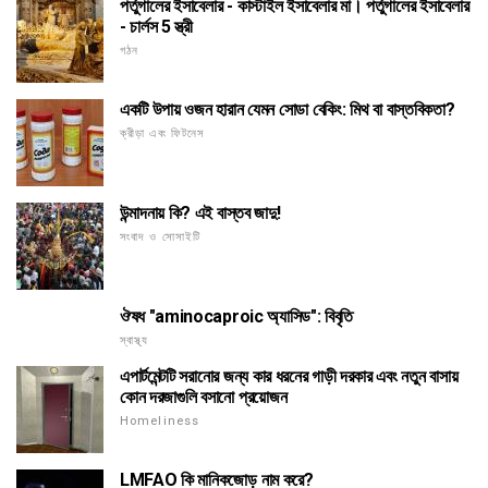
পর্তুগালের ইসাবেলার - কাস্টাইল ইসাবেলার মা। পর্তুগালের ইসাবেলার
- চার্লস 5 স্ত্রী
গঠন
একটি উপায় ওজন হারান যেমন সোডা বেকিং: মিথ বা বাস্তবিকতা?
ক্রীড়া এবং ফিটনেস
উন্মাদনায় কি? এই বাস্তব জাদু!
সংবাদ ও সোসাইটি
ঔষধ "aminocaproic অ্যাসিড": বিবৃতি
স্বাস্থ্য
এপার্টমেন্টটি সরানোর জন্য কার ধরনের গাড়ী দরকার এবং নতুন বাসায়
কোন দরজাগুলি বসানো প্রয়োজন
Homeliness
LMFAO কি মানিকজোড় নাম করে?