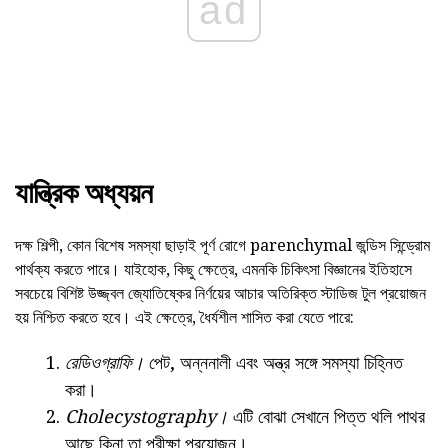
ad
যান্ত্রিক অধ্যয়ন
দক্ষ শিল্পী, কোন বিশেষ সমস্যা ছাড়াই পূর্ণ রোগে parenchymal জন্ডিস সিন্ড্রোম
পার্থক্য করতে পারে। যাইহোক, কিছু ক্ষেত্রে, এমনকি চিকিৎসা বিজ্ঞানের ইতিহাসে
সবচেয়ে বিশিষ্ট উজ্জ্বল জ্যোতিষ্কের নির্ণয়ের আচার অতিরিক্ত স্টাডিজ টুল প্রয়োজন
হয় নিশ্চিত করতে হবে। এই ক্ষেত্রে, ধৈর্যশীল শাসিত করা যেতে পারে:
রেডিওগ্রাফি।
পেট, অন্ননালী এবং অন্ত্র সঙ্গে সমস্যা চিহ্নিত
করা।
Cholecystography।
এটি বোঝা সেখানে পিত্ত থলি পাথর
আছে কিনা তা পরীক্ষা প্রয়োজন।