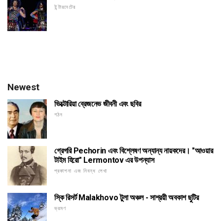
ইন্টারনেটের
Newest
ভিক্টোরিয়া ব্রেজনেভ জীবনী এবং ছবির
গঠন
গ্রেগরি Pechorin এবং বিশ্লেষণ অন্যান্য নায়কদের। "আওয়ার
টাইম হিরো" Lermontov এর উপন্যাস
প্রকাশনা এবং নিবন্ধ লেখা
স্কি রিসর্ট Malakhovo টুলা অঞ্চল - সাশ্রয়ী অবকাশ ছুটির
ভ্রমণ