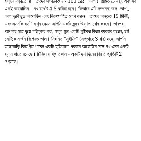
সম্ভব বাড়ীতে না। তাদের সংগঠকদের - 100 GR। লবণ (নিয়মিত টেবিল), এবং সব
একই আয়োডিন। নখ যথেষ্ট 4-5 ঝরিয়া হবে। কিভাবে এটি সম্পন্ন: জল- তাপ,,
লবণ দ্রবীভূত আয়োডিন এবং নিরুৎসাহিত যোগ করুন। তাদের অন্তত 15 মিনিট,
এবং এমনকি যতটা রাখুন যেমন আপনি একটি সুন্দর উষ্ণতা বোধ করবে। তারপর,
আপনার হাত ধুয়ে পরিষ্কার করা, শুষ্ক মুছা একটি পুষ্টিকর ক্রিম ব্যবহার করেন, চর্ম
সেটিকে মার্জন বিশেষত ভাল। নিয়মিত "সুইমিং" (সপ্তাহে 3 বার) সঙ্গে, আপনি
তাড়াতাড়ি বিজ্ঞপ্তি পাবেন একটি ইতিবাচক প্রভাব আয়োডিন সঙ্গে নখ এমন একটি
স্নান হাতে রয়েছে। চিকিত্সার স্থিতিকাল - একটি দশ দিনের বিরতি প্রতিটি 2
সপ্তাহ।