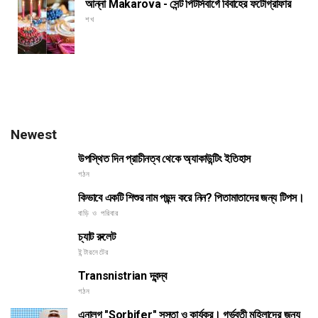
আন্না Makarova - সেন্ট পিটার্সবার্গে বিবাহের ফটোগ্রাফার
শখ
Newest
উপস্থিত দিন প্রাচীনত্ব থেকে অ্যাকাউন্টিং ইতিহাস
গঠন
কিভাবে একটি শিশুর নাম পছন্দ করে নিন? পিতামাতাদের জন্য টিপস।
বাড়ি ও পরিবার
চ্যাট রুলেট
ইন্টারনেটের
Transnistrian দ্বন্দ্ব
গঠন
এনালগ "Sorbifer" সস্তা ও কার্যকর। গর্ভবতী মহিলাদের জন্য