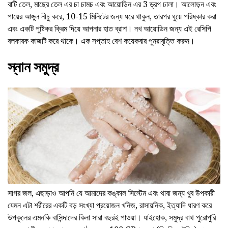
বাটি তেল, মাছের তেল এর চা চামচ এবং আয়োডিন এর 3 ড্রপ ঢালা। আলোড়ন এবং
পায়ের আঙ্গুল নীচু করে, 10-15 মিনিটের জন্য ধরে থাকুন, তারপর ধুয়ে পরিষ্কার করা
এবং একটি পুষ্টিকর ক্রিম দিয়ে আপনার হাত ব্রাশ। নখ আয়োডিন জন্য এই রেসিপি
বলকারক কাজটি করে থাকে। এক সপ্তাহ বেশ কয়েকবার পুনরাবৃত্তি করুন।
স্নান সমুদ্র
সাগর জল, এছাড়াও আপনি যে আমাদের কঙ্কাল সিস্টেম এবং থাবা জন্য খুব উপকারী
যেমন এটা শরীরের একটি বড় সংখ্যা প্রয়োজন খনিজ, রাসায়নিক, ইত্যাদি ধারণ করে
উপকূলের এমনকি বাসিন্দাদের কিনা সারা বছরই পাওয়া। যাইহোক, সমুদ্র বাথ পুরোপুরি