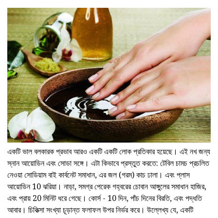
একটি ভাল বলকারক প্রভাব আরও একটি একটি লোক প্রতিকার হয়েছে। এই নখ জন্য
স্নান আয়োডিন এবং সোডা সঙ্গে। এটা কিভাবে প্রস্তুত করতে: টেবিল চামচ প্রচলিত
নেওয়া সোডিয়াম বাই কার্বনেট সমাধান, এর জল (গরম) কাচ ঢালা। এবং প্লাস
আয়োডিন 10 ঝরিয়া। নাড়া, সমগ্র পেরেক গহ্বরের চোবান আঙ্গুলের সমাধান হাজির,
এবং প্রায় 20 মিনিট ধরে গেছে। কোর্স - 10 দিন, পাঁচ দিনের বিরতি, এবং পদ্ধতি
আবার। চিকিত্সা সংখ্যা চূড়ান্ত ফলাফল উপর নির্ভর করে। উল্লেখ্য যে, একটি