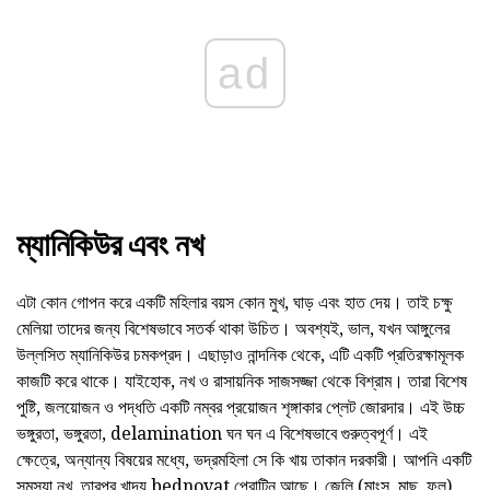
ad
ম্যানিকিউর এবং নখ
এটা কোন গোপন করে একটি মহিলার বয়স কোন মুখ, ঘাড় এবং হাত দেয়। তাই চক্ষু
মেলিয়া তাদের জন্য বিশেষভাবে সতর্ক থাকা উচিত। অবশ্যই, ভাল, যখন আঙ্গুলের
উল্লসিত ম্যানিকিউর চমকপ্রদ। এছাড়াও নান্দনিক থেকে, এটি একটি প্রতিরক্ষামূলক
কাজটি করে থাকে। যাইহোক, নখ ও রাসায়নিক সাজসজ্জা থেকে বিশ্রাম। তারা বিশেষ
পুষ্টি, জলয়োজন ও পদ্ধতি একটি নম্বর প্রয়োজন শৃঙ্গাকার প্লেট জোরদার। এই উচ্চ
ভঙ্গুরতা, ভঙ্গুরতা, delamination ঘন ঘন এ বিশেষভাবে গুরুত্বপূর্ণ। এই
ক্ষেত্রে, অন্যান্য বিষয়ের মধ্যে, ভদ্রমহিলা সে কি খায় তাকান দরকারী। আপনি একটি
সমস্যা নখ, তারপর খাদ্য bednovat প্রোটিন আছে। জেলি (মাংস, মাছ, ফল),