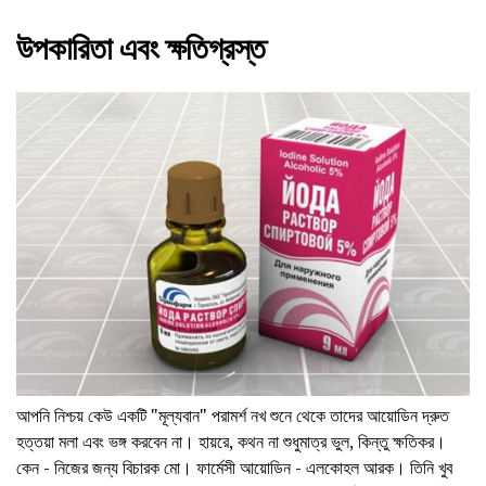
উপকারিতা এবং ক্ষতিগ্রস্ত
আপনি নিশ্চয় কেউ একটি "মূল্যবান" পরামর্শ নখ শুনে থেকে তাদের আয়োডিন দ্রুত
হত্তয়া মলা এবং ভঙ্গ করবেন না। হায়রে, কথন না শুধুমাত্র ভুল, কিন্তু ক্ষতিকর।
কেন - নিজের জন্য বিচারক মো। ফার্মেসী আয়োডিন - এলকোহল আরক। তিনি খুব