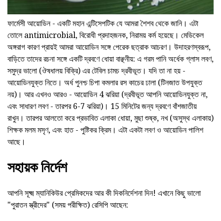
ফার্মেসী আয়োডিন - একটি মহান এন্টিসেপটিক যে আমরা শৈশব থেকে জানি। এটা
তোলে antimicrobial, বিরোধী প্রদাহজনক, নিরাময় কর্ম হয়েছে। মেডিকেল
অঙ্গরাগ কারণ প্রায়ই আমরা আয়োডিন সঙ্গে পেরেক ছত্রাক আচরণ। উদাহরণস্বরূপ,
বাড়িতে তাদের রচনা সঙ্গে একটি দ্রবণে ধোয়া বাঞ্ছনীয়: এ গরম পানি অর্ধেক গ্লাস লবণ,
সমুদ্র ভালো (ঔষধালয় বিক্রি) এর টেবিল চামচ দ্রবীভূত। যদি তা না হয় -
আয়োডিনযুক্ত নিতে। অর্ধ পুনশ্চ চিপা কমলার রস কাচের ঢালা (টিনজাত উপযুক্ত
নয়)। আর এখনও আরও - আয়োডিন 4 ঝরিয়া (দ্রবীভূত আপনি আয়োডিনযুক্ত না,
এবং সাধারণ লবণ - তারপর 6-7 ঝরিয়া)। 15 মিনিটের জন্য দ্রবণে বাঁশজাতীয়
রাখুন। তারপর আলতো করে প্রভাবিত এলাকা ধোয়া, মুছা শুষ্ক, নখ (অসুস্থ এলাকায়)
শিক্ষক মলম মসৃণ, এবং হাত - পুষ্টিকর ক্রিম। এটা একটা লবণ ও আয়োডিন পালিশ
আছে।
সহায়ক নির্দেশ
আপনি সূক্ষ্ম ম্যানিকিউর প্রেমিকদের আর কী দিকনির্দেশনা দিন! এখানে কিছু ভালো
"পুরাতন স্ত্রীদের" (সময় পরীক্ষিত) রেসিপি আছেন: