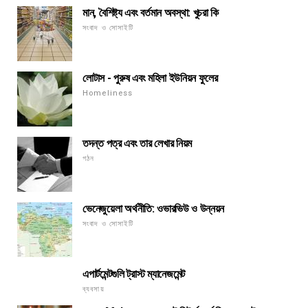
মান, বৈশিষ্ট্য এবং বর্তমান অবস্থা: খুচরা কি
সংবাদ ও সোসাইটি
লোটাস - পুরুষ এবং মহিলা ইউনিয়ন ফুলের
Homeliness
তদন্ত পত্র এবং তার লেখার নিয়ম
গঠন
ভেনেজুয়েলা অর্থনীতি: ওভারভিউ ও উন্নয়ন
সংবাদ ও সোসাইটি
এপার্টমেন্টগুলি ট্রাস্ট ম্যানেজমেন্ট
ব্যবসায়