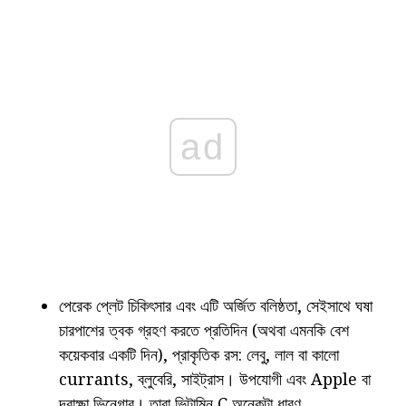
ad
পেরেক প্লেট চিকিৎসার এবং এটি অর্জিত বলিষ্ঠতা, সেইসাথে ঘষা
চারপাশের ত্বক গ্রহণ করতে প্রতিদিন (অথবা এমনকি বেশ
কয়েকবার একটি দিন), প্রাকৃতিক রস: লেবু, লাল বা কালো
currants, ব্লুবেরি, সাইট্রাস। উপযোগী এবং Apple বা
দ্রাক্ষা ভিনেগার। তারা ভিটামিন C অনেকটা ধারণ