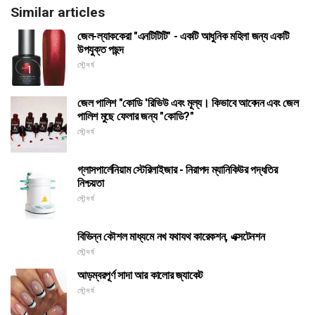
Similar articles
জেল-ল্যাককেরা "এনটিটিটি" - একটি আধুনিক মহিলা জন্য একটি
উপযুক্ত পছন্দ
সৌন্দর্য
জেল পালিশ "কোডি 'রিভিউ এবং মূল্য। কিভাবে আবেদন এবং জেল
পালিশ মুছে ফেলার জন্য "কোডি?"
সৌন্দর্য
গ্লাসপার্লেনিয়াম স্টেরিলাইজার - নিরাপদ ম্যানিকিউর পদ্ধতির
নিশ্চয়তা
সৌন্দর্য
বিভিন্ন কৌশল মাধ্যমে নখ যথাযথ কারেকশন, এক্সটেনশন
সৌন্দর্য
আড়ম্বরপূর্ণ সাদা আর কালোর জ্যাকেট
সৌন্দর্য