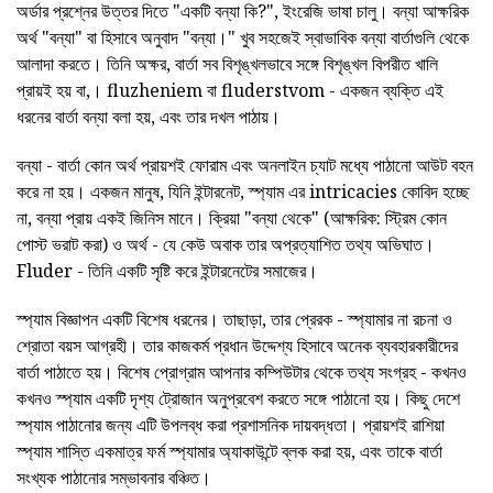
অর্ডার প্রশ্নের উত্তর দিতে "একটি বন্যা কি?", ইংরেজি ভাষা চালু। বন্যা আক্ষরিক
অর্থ "বন্যা" বা হিসাবে অনুবাদ "বন্যা।" খুব সহজেই স্বাভাবিক বন্যা বার্তাগুলি থেকে
আলাদা করতে। তিনি অক্ষর, বার্তা সব বিশৃঙ্খলভাবে সঙ্গে বিশৃঙ্খল বিপরীত খালি
প্রায়ই হয় বা,। fluzheniem বা fluderstvom - একজন ব্যক্তি এই
ধরনের বার্তা বন্যা বলা হয়, এবং তার দখল পাঠায়।
বন্যা - বার্তা কোন অর্থ প্রায়শই ফোরাম এবং অনলাইন চ্যাট মধ্যে পাঠানো আউট বহন
করে না হয়। একজন মানুষ, যিনি ইন্টারনেট, স্প্যাম এর intricacies কোবিদ হচ্ছে
না, বন্যা প্রায় একই জিনিস মানে। ক্রিয়া "বন্যা থেকে" (আক্ষরিক: স্ট্রিম কোন
পোস্ট ভরাট করা) ও অর্থ - যে কেউ অবাক তার অপ্রত্যাশিত তথ্য অভিঘাত।
Fluder - তিনি একটি সৃষ্টি করে ইন্টারনেটের সমাজের।
স্প্যাম বিজ্ঞাপন একটি বিশেষ ধরনের। তাছাড়া, তার প্রেরক - স্প্যামার না রচনা ও
শ্রোতা বয়স আগ্রহী। তার কাজকর্ম প্রধান উদ্দেশ্য হিসাবে অনেক ব্যবহারকারীদের
বার্তা পাঠাতে হয়। বিশেষ প্রোগ্রাম আপনার কম্পিউটার থেকে তথ্য সংগ্রহ - কখনও
কখনও স্প্যাম একটি দৃশ্য ট্রোজান অনুপ্রবেশ করতে সঙ্গে পাঠানো হয়। কিছু দেশে
স্প্যাম পাঠানোর জন্য এটি উপলব্ধ করা প্রশাসনিক দায়বদ্ধতা। প্রায়শই রাশিয়া
স্প্যাম শাস্তি একমাত্র ফর্ম স্প্যামার অ্যাকাউন্টে ব্লক করা হয়, এবং তাকে বার্তা
সংখ্যক পাঠানোর সম্ভাবনার বঞ্চিত।