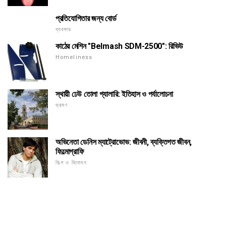
প্রতিযোগিতার জন্য বোর্ড
ব্যবসায়
কাঠের মেশিন "Belmash SDM-2500": রিভিউ
Homeliness
স্থায়ী ঢেউ তোলা গ্যালারি: ইতিহাস ও পর্যালোচনা
ভ্রমণ
অভিনেতা ডেনিস ম্যাট্রোভোভ: জীবনী, ব্যক্তিগত জীবন,
ফিল্মোগ্রাফি
শিল্প ও বিনোদন