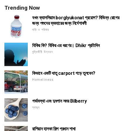
Trending Now
যখন ক্যালসিয়াম borglyukonat প্রয়োগ? বিভিন্ন রোগের
জন্য পশুদের ব্যবহারের জন্য নির্দেশাবলী
বাড়ি ও পরিবার
যিকির কি? যিকির এর ধরণের। Dhikr প্রতিদিন
বুদ্ধিজীবী উন্নয়ন
কিভাবে একটি ধাতু carport গড়ে তুলবেন?
Homeliness
গর্ভাবস্থা এবং দুধপান সময় Bilberry
স্বাস্থ্য
রাশিয়ান হালকা শিল্প প্রধান শাখা