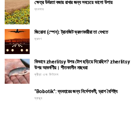
ক্ষেত্র উর্বরতা বজায় রাখার জন্য সবচেয়ে ভালো উপায়
ব্যবসায়
জিরোনা (স্পেন): ট্রানজিট ভ্রমণকারীরা তা দেখতে
ভ্রমণ
কিভাবে zherlitsy উপর টোপ ছড়িয়ে দিয়েছিল? zherlitsy
উপর আকর্ষণীয়। শীতকালীন মাছধরা
ক্রীড়া এবং ফিটনেস
"Bobotik": ব্যবহারের জন্য নির্দেশাবলী, ড্রাগ বৈশিষ্ট্য
স্বাস্থ্য