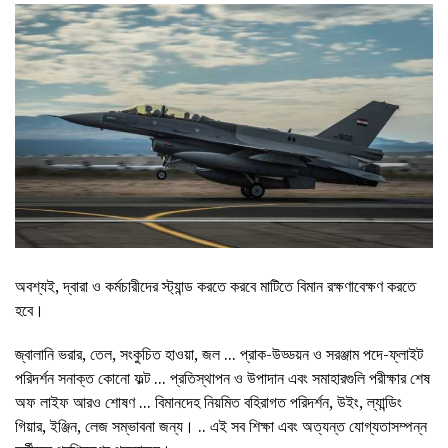
অবশ্যই, দ্বারা ও কর্মচারীদের স্ট্যান্ড করতে করবে মাটিতে বিমান রক্ষণাবেক্ষণ করতে
হবে।
জ্বালানি ভরার, তেল, সংকুচিত হাওয়া, জল ... প্রাক-উড্ডয়ন ও সরঞ্জাম পদে-ফ্লাইট
পরিদর্শন সনাক্ত কোনো ফল্ট ... প্রতিস্থাপন ও উপাদান এবং সমাহারগুলি পরীক্ষার শেষ
অফ লাইফ আরও শোষণ ... বিমানদেহ নিয়মিত বহিরাগত পরিদর্শন, উইং, ল্যান্ডিং
গিয়ার, ইঞ্জিন, লেজ সম্ভাবনা জন্য। .. এই সব শিক্ষা এবং অত্যন্ত যোগ্যতাসম্পন্ন