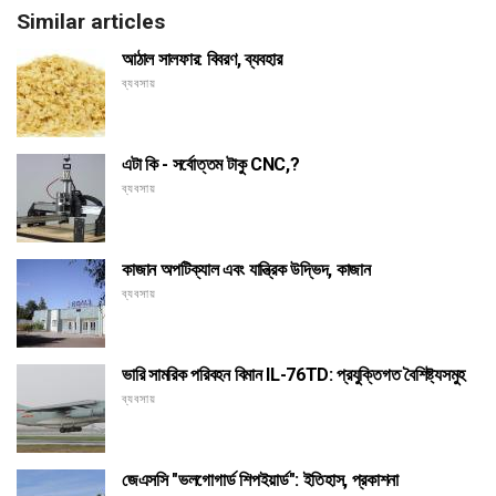
Similar articles
আঠাল সালফার: বিবরণ, ব্যবহার
ব্যবসায়
এটা কি - সর্বোত্তম টাকু CNC,?
ব্যবসায়
কাজান অপটিক্যাল এবং যান্ত্রিক উদ্ভিদ, কাজান
ব্যবসায়
ভারি সামরিক পরিবহন বিমান IL-76TD: প্রযুক্তিগত বৈশিষ্ট্যসমুহ
ব্যবসায়
জেএসসি "ভলগোগার্ড শিপইয়ার্ড": ইতিহাস, প্রকাশনা