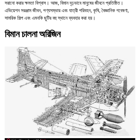
সরানো করার ক্ষমতা বিশ্বাস। আজ, বিমান দৃঢ়ভাবে মানুষের জীবনে প্রতিষ্ঠিত।
এভিয়েশন সরঞ্জাম জীবন, পণ্যসম্ভার এবং যাত্রী পরিবহন, কৃষি, বৈজ্ঞানিক গবেষণা,
সামরিক শিল্প এবং এমনকি ছুটির বহু স্থানে ব্যবহার করা হয়।
বিমান চালনা অরিজিন