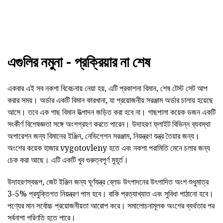
এগুলির নমুনা - প্রক্রিয়ার না শেষ
একবার এই সব নকশা বিবেচনায় নেয়া হয়, এটি প্রকাশনা বিমান, শেষ টেস্ট সেট আপ
করার সময়। অর্ডার একটি বিমান কারখানা, যা প্রয়োজনীয় সরঞ্জাম অর্ডার চালায় হয়েছে
আসে। তবে এক গাছ বিমান উত্পাদন জড়িত করা হবে না। গাছপালা কয়েক ডজন একটি
সংকীর্ণ বিশেষজ্ঞতা সঙ্গে অংশগ্রহণ করতে পারেন। উদাহরণ ফ্লাইট বিভিন্ন ব্যবস্থা
অপারেশন জন্য বিমানের ইঞ্জিন, নেভিগেশন সরঞ্জাম, নিয়ন্ত্রণ যন্ত্র তৈয়ার জন্য।
অংশের কয়েক হাজার vygotovleny হতে এবং নকশা পরামিতি মেনে চলার জন্য
চেক করা আছে। এটি একটি খুব গুরুত্বপূর্ণ মুহূর্ত।
উদাহরণস্বরূপ, জেট ইঞ্জিন জন্য ঘূর্ণযন্ত্র ব্লেড উৎপাদনের উৎপাদিত অংশ শুধুমাত্র
3-5% প্রযুক্তিগত নিয়ন্ত্রণ পাস হবে। বাকি প্রত্যাখ্যাত এবং সুবিধা পাঠানো হবে।
পণ্যের মান সর্বোচ্চ প্রয়োজনীয়তা আরোপ করে। সমালোচনামূলক অংশের ব্যর্থতার পর
সর্বনাশা পরিণতি হতে পারে।