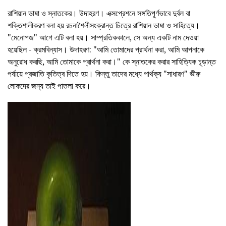
রাশিয়ান ভাষা ও স্নাতকের। উদাহরণ। এক্সপ্রেশনে সঙ্গতিপূর্ণভাবে দুর্বল বা
শক্তিশালীকরণ বলা হয় রচনাশৈলীসংক্রান্ত চিত্রে রাশিয়ান ভাষা ও সাহিত্যে।
"মেনোপজ" আগে এটি বলা হয়। সাম্প্রতিককালে, সে অন্য একটি নাম দেওয়া
হয়েছিল - ক্রমবিন্যাস। উদাহরণ: "আমি তোমাদের প্রার্থনা করা, আমি আপনাকে
অনুরোধ করছি, আমি তোমাকে প্রার্থনা করা।" কে স্নাতকের করার সাহিত্যিক চূড়ান্ত
পর্যায়ে প্রজাতি কৃতিত্ব দিতে হয়। কিন্তু তাদের মধ্যে পার্থক্য "সাধারণ" ভীরু
লোকদের জন্য তাই পাতলা করে।