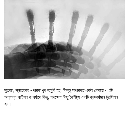
সুতরাং, স্নাতকের - ধারণা খুব বহুমুখী হয়, কিন্তু সাধারণত একই বোঝায় - এটি
অন্যান্য পার্টিশন বা পর্যায়ে কিছু, পদক্ষেপ কিছু বৈশিষ্ট্য একটি ক্রমবর্ধমান ট্রান্সিশন
হয়।