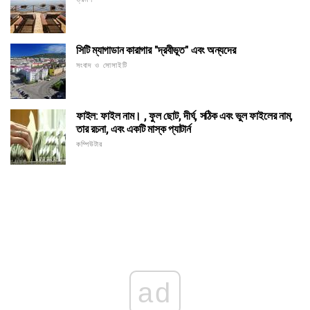
সিটি ম্যাগাডান কারাগার "দ্রবীভূত" এবং অন্যদের
সংবাদ ও সোসাইটি
ফাইল: ফাইল নাম। , ফুল ছোট, দীর্ঘ, সঠিক এবং ভুল ফাইলের নাম,
তার রচনা, এবং একটি মাস্ক প্যাটার্ন
কম্পিউটার
ad