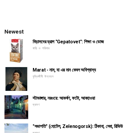
Newest
বিড়ালদের ড্রাগ "Gepatovet": শিক্ষা ও ডোজ
বাড়ি ও পরিবার
Marat - নাম, যা এর মান কেবল অবিশ্বাস্য
বুদ্ধিজীবী উন্নয়ন
স্টাভাঙ্গার, নরওয়ে: আকর্ষণ, ফটো, আবহাওয়া
ভ্রমণ
"সভাপতি" (হোটেল, Zelenogorsk): ঠিকানা, সেবা, রিভিউ
ভ্রমণ