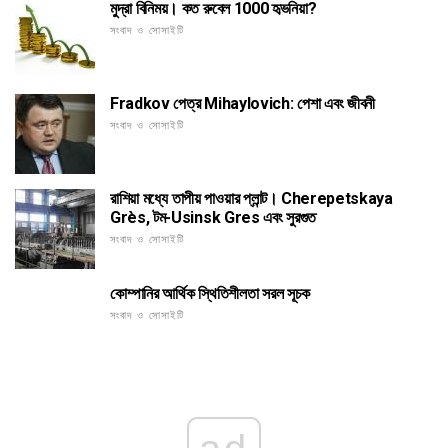
মুদ্রা বিনিময়। কত রুবেল 1000 হৃভনিয়া?
সংবাদ ও সোসাইটি
Fradkov পেত্র Mihaylovich: পেশা এবং জীবনী
সংবাদ ও সোসাইটি
রাশিয়া মধ্যে তাপীয় পাওয়ার প্লান্ট। Cherepetskaya
Grès, টম-Usinsk Gres এবং সুরগুত
সংবাদ ও সোসাইটি
কোম্পানির আর্থিক স্থিতিশীলতা সরল সূচক
সংবাদ ও সোসাইটি