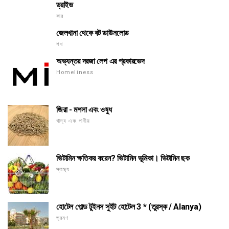
ড্রাইভ
কার
জেলখানা থেকে বট ডাউনলোড
শখ
অভ্যন্তর দরজা লেপ এর প্রকারভেদ
Homeliness
জিরা - মশলা এবং ওষুধ
খাদ্য এবং পানীয়
ভিটামিন ক্ষতিকর করেন? ভিটামিন ভূমিকা। ভিটামিন ছক
স্বাস্থ্য
হোটেল গোল্ড টুইনস সুইট হোটেল 3 * (তুরস্ক / Alanya)
ভ্রমণ