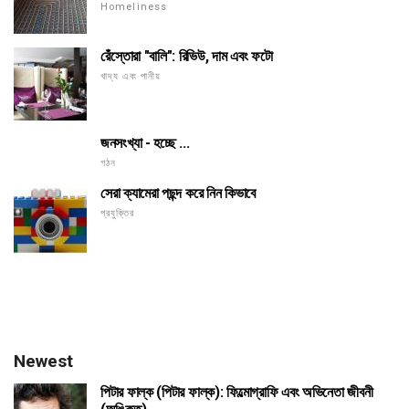
Homeliness
রেঁস্তোরা "বালি": রিভিউ, দাম এবং ফটো
খাদ্য এবং পানীয়
জনসংখ্যা - হচ্ছে ...
গঠন
সেরা ক্যামেরা পছন্দ করে নিন কিভাবে
প্রযুক্তির
Newest
পিটার ফাল্ক (পিটার ফাল্ক): ফিল্মোগ্রাফি এবং অভিনেতা জীবনী