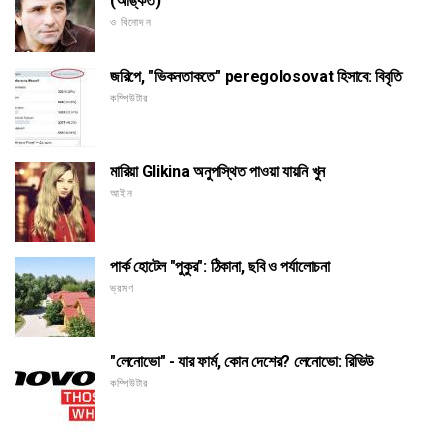
(অঙ্কিত)
ও বিনোদন
জরিপে, "ভিকনতাকতে" peregolosovat হিসাবে: বিবৃতি
কম্পিউটার
মারিয়া Glikina অনুপস্থিত পাওয়া যায়নি খুন
আইন
পার্ক হোটেল "পুকুর": ঠিকানা, ছবি ও পর্যালোচনা
ভ্রমণ
"লেনোভো" - যার ফার্ম, কোন দেশের? লেনোভো: রিভিউ
কম্পিউটার