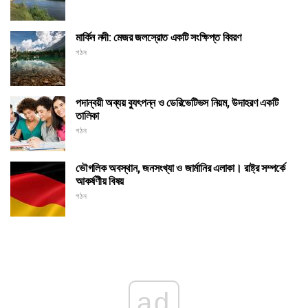
মার্কিন নদী: মেজর জলস্রোত একটি সংক্ষিপ্ত বিবরণ
গঠন
পদান্বয়ী অব্যয় ব্যুৎপন্ন ও ডেরিভেটিভস নিয়ম, উদাহরণ একটি
তালিকা
গঠন
ভৌগলিক অবস্থান, জনসংখ্যা ও জার্মানির এলাকা। রাষ্ট্র সম্পর্কে
আকর্ষণীয় বিষয়
গঠন
ad