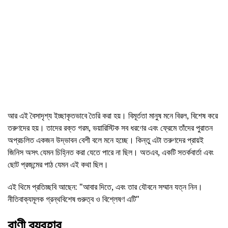
আর এই বৈসাদৃশ্য ইচ্ছাকৃতভাবে তৈরি করা হয়। বিমূর্ততা মানুষ মনে বিরল, বিশেষ করে
তরুণদের হয়। তাদের রক্ত গরম, ভয়ারিস্টিক সব ধরণের এবং ফ্রেমে তাঁদের পুরাতন
অপ্রচলিত একজন উদ্ভাবন বেশী বলে মনে হচ্ছে। কিন্তু এটা তরুণদের প্রায়ই
জিনিস অসৎ যেমন চিহ্নিত করা যেতে পারে না ছিল। অতএব, একটি সতর্কবার্তা এবং
ছোট প্রজন্মের পাঠ যেমন এই কথা ছিল।
এই থিমে প্রতিচ্ছবি আছেন: "আবার দিতে, এবং তার যৌবনে সম্মান যত্ন নিন।
নীতিবাক্যমূলক গ্রন্থবিশেষ গুরুত্ব ও বিশ্লেষণ এটি"
বাণী ব্যবহার