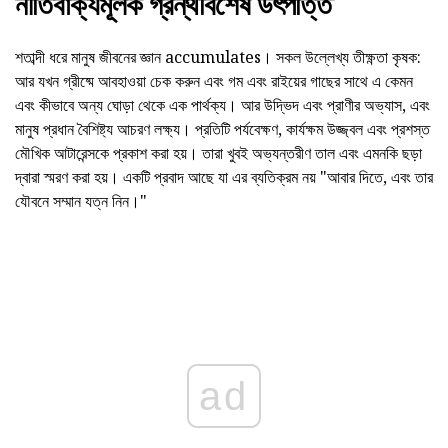
নীতিবাক্যমূলক গ্রন্থবিশেষ উৎপত্তি
শতাব্দী ধরে মানুষ জীবনের জ্ঞান accumulates। সকল উল্লেখ্য তীক্ষ্ণতা কৃষক:
আর যখন গ্রীষ্মে আবহাওয়া চেক করুন এবং গম এবং রাইয়ের গাছের সাথে এ কেমন
এবং কীভাবে অন্য ঘোড়া থেকে এক পার্থক্য। আর উদ্ভিদ এবং প্রাণীর অভ্যাস, এবং
মানুষ প্রধান বৈশিষ্ট্য আচরণ লক্ষ্য। প্রতিটি পর্যবেক্ষণ, কার্যক্ষম উজ্জ্বল এবং প্রশস্ত
মৌখিক আটারেন্সকে প্রকাশ করা হয়। তারা খুবই অভ্যন্তরীণ তাল এবং এমনকি ছড়া
দ্বারা স্মরণ করা হয়। একটি প্রবাদ আছে যা এর ব্যতিক্রম নয় "আবার দিতে, এবং তার
যৌবনে সম্মান যত্ন নিন।"
ad