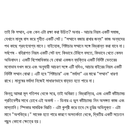
তাই কি সম্মান, এবং কেন এটা রক্ষা করা উচিত? অনার - আচার নিয়ম একটি সমাজ,
যেখানে মানুষ বাস করে গৃহীত একটি সেট। "সম্মানে বজায় রাখার জন্য" কাজ অন্যদের
পথ কাছে গ্রহণযোগ্য মানে। যাইহোক, শিষ্টাচার সম্মানে সঙ্গে বিভ্রান্ত করা যাবে না।
সর্বশেষ - বহিরাগত নিয়ম একটি সেট হল: কিভাবে টেবিলে বসতে, কিভাবে খেতে কেমন
অভিবাদন। একটি বিশেষাধিকার যে বোঝা একজন ব্যক্তির একটি নির্দিষ্ট ভেতরের
মনোভাব দখল করে এবং অনুযায়ী আচরণ সঙ্গে এটি যদিও, আচার বাইরের নিয়ম একটি
নির্দিষ্ট সম্মান বোঝা। এটি হবে "শিষ্টাচার" এবং "মর্যাদা" এর মাঝে "সম্মান" ধারণা
রাখে। মানুষের মর্যাদা নিজেই সাধারণভাবে বাহ্যত হতে পারে না।
কিন্তু আমরা মূল গতিপথ থেকে সরে, তাই অবিরত। বিভ্রান্তির, এবং একটি কাঁটাচামচ
প্রতিবেশীর সাথে চোখে এই অকর্মা - - ডিনার এ ভুল কাঁটাচামচ নিন অসঙ্গত কাজ এবং
মাস্তানি। স্পিকার সাময়িক বিরতি - এটা কুশ্রী করে তবে সে চুরির অভিযুক্ত - এটা
মানে "অপবিত্র।" সাবেক হতে পারে কারণে অসতর্কতা থেকে, দ্বিতীয় একটি সচেতন
পছন্দ কোনো ক্ষেত্রে হয়।