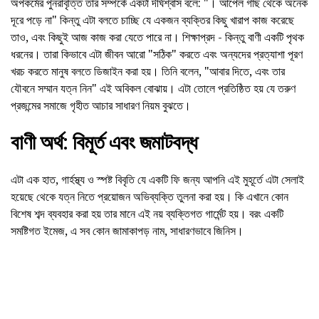
অপকর্মের পুনরাবৃত্তি তার সম্পর্কে একটা দীর্ঘশ্বাস বলে: "। আপেল গাছ থেকে অনেক
দূরে পড়ে না" কিন্তু এটা বলতে চাচ্ছি যে একজন ব্যক্তির কিছু খারাপ কাজ করেছে
তাও, এবং কিছুই আজ কাজ করা যেতে পারে না। শিক্ষাপ্রদ - কিন্তু বাণী একটি পৃথক
ধরনের। তারা কিভাবে এটা জীবন আরো "সঠিক" করতে এবং অন্যদের প্রত্যাশা পূরণ
খরচ করতে মানুষ বলতে ডিজাইন করা হয়। তিনি বলেন, "আবার দিতে, এবং তার
যৌবনে সম্মান যত্ন নিন" এই অবিকল বোঝায়। এটা তোলে প্রতিষ্ঠিত হয় যে তরুণ
প্রজন্মের সমাজে গৃহীত আচার সাধারণ নিয়ম বুঝতে।
বাণী অর্থ: বিমূর্ত এবং জমাটবদ্ধ
এটা এক হাত, গার্হস্থ্য ও স্পষ্ট বিবৃতি যে একটি ফি জন্য আপনি এই মুহূর্তে এটা সেলাই
হয়েছে থেকে যত্ন নিতে প্রয়োজন অভিব্যক্তি তুলনা করা হয়। কি এখানে কোন
বিশেষ শব্দ ব্যবহার করা হয় তার মানে এই নয় ব্যক্তিগত গার্মেন্ট হয়। বরং একটি
সমষ্টিগত ইমেজ, এ সব কোন জামাকাপড় নাম, সাধারণভাবে জিনিস।