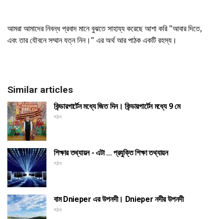
আমরা আমাদের নিবন্ধ প্রবাদ মানে বুঝতে সাহায্য করেছে আশা করি "আবার দিতে,
এবং তার যৌবনে সম্মান যত্ন নিন।" এর অর্থ আর পাঠক একটি রহস্য।
Similar articles
কিন্ডারগার্টেন মধ্যে জিত দিন। কিন্ডারগার্টেন মধ্যে 9 মে
গঠন
শিক্ষার তথ্যায়ন - এটা ... প্রযুক্তি শিক্ষা তথ্যায়ন
গঠন
বাম Dnieper এর উপনদী। Dnieper নদীর উপনদী
গঠন