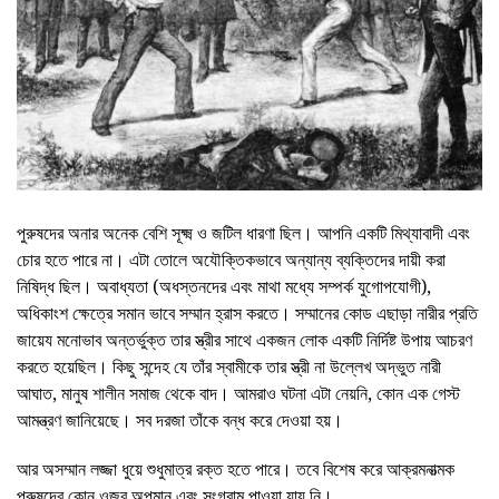
পুরুষদের অনার অনেক বেশি সূক্ষ্ম ও জটিল ধারণা ছিল। আপনি একটি মিথ্যাবাদী এবং
চোর হতে পারে না। এটা তোলে অযৌক্তিকভাবে অন্যান্য ব্যক্তিদের দায়ী করা
নিষিদ্ধ ছিল। অবাধ্যতা (অধস্তনদের এবং মাথা মধ্যে সম্পর্ক যুগোপযোগী),
অধিকাংশ ক্ষেত্রে সমান ভাবে সম্মান হ্রাস করতে। সম্মানের কোড এছাড়া নারীর প্রতি
জায়েয মনোভাব অন্তর্ভুক্ত তার স্ত্রীর সাথে একজন লোক একটি নির্দিষ্ট উপায় আচরণ
করতে হয়েছিল। কিছু সন্দেহ যে তাঁর স্বামীকে তার স্ত্রী না উল্লেখ অদ্ভুত নারী
আঘাত, মানুষ শালীন সমাজ থেকে বাদ। আমরাও ঘটনা এটা নেয়নি, কোন এক গেস্ট
আমন্ত্রণ জানিয়েছে। সব দরজা তাঁকে বন্ধ করে দেওয়া হয়।
আর অসম্মান লজ্জা ধুয়ে শুধুমাত্র রক্ত হতে পারে। তবে বিশেষ করে আক্রমনাত্মক
পুরুষদের কোন ওজর অপমান এবং সংগ্রাম পাওয়া যায় নি।