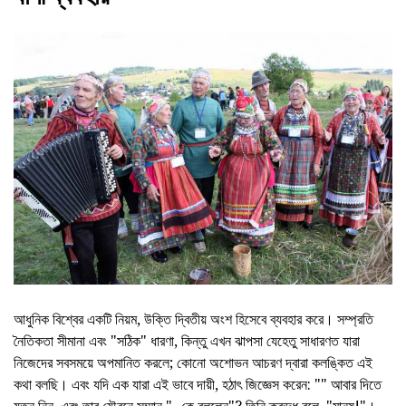
আধুনিক বিশ্বের একটি নিয়ম, উক্তি দ্বিতীয় অংশ হিসেবে ব্যবহার করে। সম্প্রতি
নৈতিকতা সীমানা এবং "সঠিক" ধারণা, কিন্তু এখন ঝাপসা যেহেতু সাধারণত যারা
নিজেদের সবসময়ে অপমানিত করলে; কোনো অশোভন আচরণ দ্বারা কলঙ্কিত এই
কথা বলছি। এবং যদি এক যারা এই ভাবে দায়ী, হঠাৎ জিজ্ঞেস করেন: "" আবার দিতে
যত্ন নিন, এবং তার যৌবনে সম্মান "- কে বললেন"? তিনি ক্রুদ্ধ বলে, "মানুষ!"।