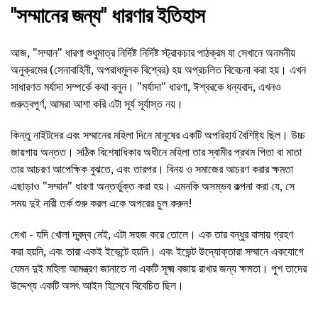
"সম্মানের জন্য" ধারণার ইতিহাস
আজ, "সম্মান" ধারণা শুধুমাত্র নির্দিষ্ট নির্দিষ্ট স্ট্রাকচার পাঠক্রম যা সেখানে অনমনীয়
অনুক্রমের (সেনাবাহিনী, অপরাধমূলক বিশ্বের) হয় অপ্রচলিত বিবেচনা করা হয়। এখন
সাধারণত মর্যাদা সম্পর্কে কথা বলুন। "মর্যাদা" ধারণা, ঈশ্বরকে ধন্যবাদ, এখনও
গুরুত্বপূর্ণ, আমরা আশা করি এটা সূর্য সূর্যাস্ত নয়।
কিন্তু নাইটদের এবং সম্মানের মহিলা দিনে মানুষের একটি অপরিহার্য বৈশিষ্ট্য ছিল। উচ্চ
জায়গায় অন্তত। সঠিক বিশেষাধিকার অধীনে মহিলা তার স্বামীর প্রথম পিতা বা মাতা
তার আচরণ আপেক্ষিক বুঝতে, এবং তারপর। বিনয় ও সমাজের আচরণ করার ক্ষমতা
এছাড়াও "সম্মান" ধারণা অন্তর্ভুক্ত করা হয়। এমনকি অসম্ভব কল্পনা করা যে, সে
সময় দুই নারী তর্ক শুরু করল একে অপরের চুল করুন!
দেখা - যদি খোলা দ্বন্দ্ব নেই, এটা সহজ করে তোলে। এক তার বন্ধুর বাসায় গ্রহণ
করা হয়নি, এবং তারা একই ইভেন্টে হয়নি। এবং ইভেন্ট উদ্যোক্তারা সম্মানে একযোগে
যেমন দুই মহিলা আমন্ত্রণ জানাতে না একটি সূক্ষ্ম বজায় রাখার জন্য ক্ষমতা। পুশ তাদের
উদ্দেশ্য একটি অসৎ আইন হিসেবে বিবেচিত ছিল।