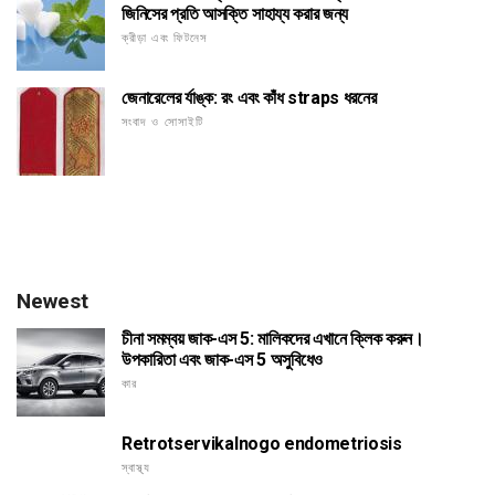
জিনিসের প্রতি আসক্তি সাহায্য করার জন্য
ক্রীড়া এবং ফিটনেস
জেনারেলের র্যাঙ্ক: রং এবং কাঁধ straps ধরনের
সংবাদ ও সোসাইটি
Newest
চীনা সমম্বয় জাক-এস 5: মালিকদের এখানে ক্লিক করুন।
উপকারিতা এবং জাক-এস 5 অসুবিধেও
কার
Retrotservikalnogo endometriosis
স্বাস্থ্য