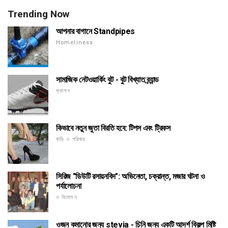
Trending Now
আপনার বাগানে Standpipes
Homeliness
সামাজিক নেটওয়ার্কিং বুট - বুট বিখ্যাত ব্র্যান্ড
ফ্যাশন
কিভাবে নতুন জুতা বিরতি হবে: টিপস এবং ট্রিকস
বাড়ি ও পরিবার
সিরিজ "ডিউটি রসায়নবিদ": অভিনেতা, চক্রান্ত, মজার ঘটনা ও
পর্যালোচনা
ও বিনোদন
ওজন কমানোর জন্য stevia - চিনি জন্য একটি আদর্শ বিকল্প মিষ্টি