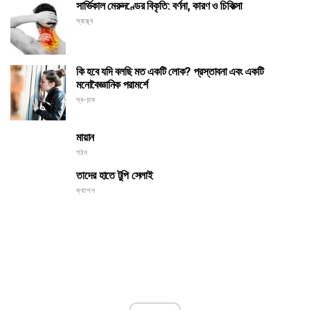
সার্ভিকাল মেরুদণ্ডের বিকৃতি: বর্ণনা, কারণ ও চিকিত্সা
স্বাস্থ্য
কি হবে যদি বলছি মত একটি লোক? প্রস্তাবনা এবং একটি
মনোবৈজ্ঞানিক পরামর্শে
স্ব-চাষ
মায়ান
গঠন
তাদের হাতে টুপি সেলাই
ফ্যাশন