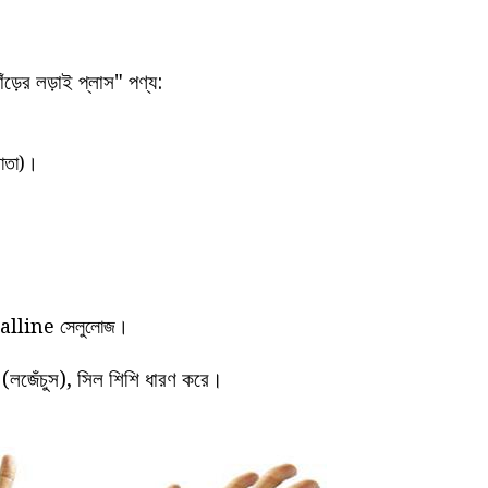
ষাঁড়ের লড়াই প্লাস" পণ্য:
পাতা)।
lline সেলুলোজ।
 (লজেঁচুস), সিল শিশি ধারণ করে।