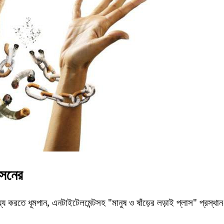
াসনের
য করতে ধূমপান, এনটাইটেলমেন্টসহ "মানুষ ও ষাঁড়ের লড়াই প্লাস" প্রস্থা