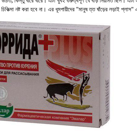
উচিত, কিন্তু ধীরে ধীরে। এটা খুবই গুরুত্বপূর্ণ যে বড়ি নিয়মিত ছিল। এটা
িকিত্সা নষ্ট করা হবে না। এর ধূমপায়ীদের "মানুষ ত্ত ষাঁড়ের লড়াই প্লাস" 