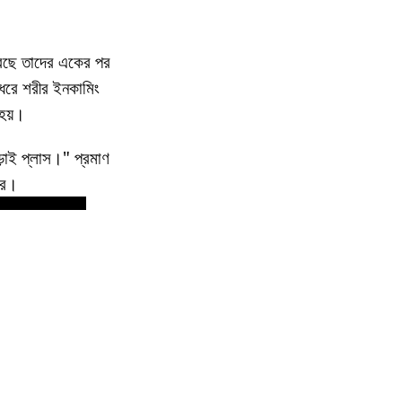
া করছে তাদের একের পর
র ধরে শরীর ইনকামিং
 হয়।
ড়াই প্লাস।" প্রমাণ
দের।