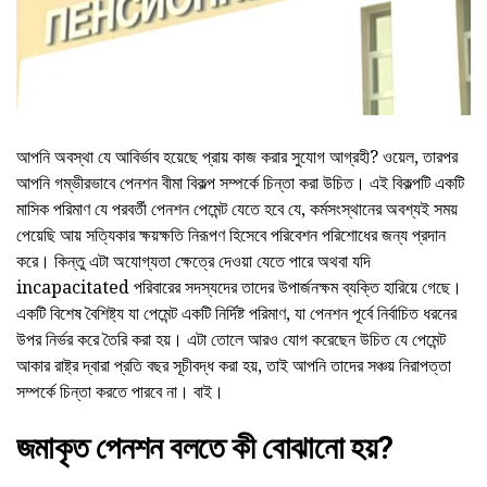
আপনি অবস্থা যে আবির্ভাব হয়েছে প্রায় কাজ করার সুযোগ আগ্রহী? ওয়েল, তারপর
আপনি গম্ভীরভাবে পেনশন বীমা বিকল্প সম্পর্কে চিন্তা করা উচিত। এই বিকল্পটি একটি
মাসিক পরিমাণ যে পরবর্তী পেনশন পেমেন্ট যেতে হবে যে, কর্মসংস্থানের অবশ্যই সময়
পেয়েছি আয় সত্যিকার ক্ষয়ক্ষতি নিরূপণ হিসেবে পরিবেশন পরিশোধের জন্য প্রদান
করে। কিন্তু এটা অযোগ্যতা ক্ষেত্রে দেওয়া যেতে পারে অথবা যদি
incapacitated পরিবারের সদস্যদের তাদের উপার্জনক্ষম ব্যক্তি হারিয়ে গেছে।
একটি বিশেষ বৈশিষ্ট্য যা পেমেন্ট একটি নির্দিষ্ট পরিমাণ, যা পেনশন পূর্বে নির্বাচিত ধরনের
উপর নির্ভর করে তৈরি করা হয়। এটা তোলে আরও যোগ করেছেন উচিত যে পেমেন্ট
আকার রাষ্ট্র দ্বারা প্রতি বছর সূচীবদ্ধ করা হয়, তাই আপনি তাদের সঞ্চয় নিরাপত্তা
সম্পর্কে চিন্তা করতে পারবে না। বাই।
জমাকৃত পেনশন বলতে কী বোঝানো হয়?