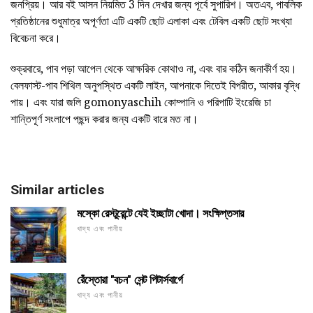
জনপ্রিয়। আর বই আসন নিয়মিত 3 দিন দেখার জন্য পূর্বে সুপারিশ। অতএব, পাবলিক
প্রতিষ্ঠানের শুধুমাত্র অপূর্ণতা এটি একটি ছোট এলাকা এবং টেবিল একটি ছোট সংখ্যা
বিবেচনা করে।
শুক্রবারে, পাব পড়া আপেল থেকে আক্ষরিক কোথাও না, এবং বার কঠিন জনাকীর্ণ হয়।
বেলফাস্ট-পাব শিথিল অনুপস্থিত একটি লাইন, আপনাকে দিতেই বিপরীত, আকার বৃদ্ধি
পায়। এবং যারা জলি gomonyaschih কোম্পানি ও পরিপাটি ইংরেজি চা
শান্তিপূর্ণ সংলাপে পছন্দ করার জন্য একটি বারে মত না।
Similar articles
মস্কো রেস্টুরেন্টে যেই ইচ্ছাটা খোদা। সংক্ষিপ্তসার
খাদ্য এবং পানীয়
রেঁস্তোরা "বচন" সেন্ট পিটার্সবার্গে
খাদ্য এবং পানীয়