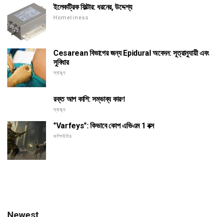
ইলেকট্রিক ফিল্টার: ধরনের, উদ্দেশ্য
Homeliness
Cesarean বিভাগের জন্য Epidural অবেদন: সূত্রানুযায়ী এবং
সুবিধার
স্বাস্থ্য
রক্ত আপ কাশি: সম্ভাব্য কারণ
স্বাস্থ্য
"Varfeys": কিভাবে কোপ এভিএম 1 বক্স
কম্পিউটার
Newest