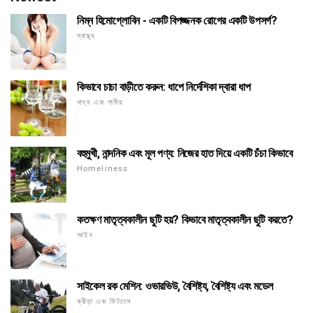
নিম্ন হিমোগ্লোবিন - একটি বিপজ্জনক রোগের একটি উপসর্গ?
স্বাস্থ্য
কিভাবে চাচা বাড়ীতে করুন: ধাপে নির্দেশিকা দ্বারা ধাপ
খাদ্য এবং পানীয়
বহুমুখী, নান্দনিক এবং মূল পণ্য: নিজের হাত দিয়ে একটি চঁচা কিভাবে
Homeliness
কতক্ষণ মাতৃত্বকালীন ছুটি হয়? কিভাবে মাতৃত্বকালীন ছুটি করতে?
আইন
সাইকেল রক মেশিন: ওভারভিউ, বৈশিষ্ট্য, বৈশিষ্ট্য এবং মডেল
ক্রীড়া এবং ফিটনেস