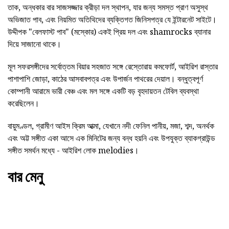
তাক, অন্ধকার বার সাজসজ্জার ক্রীড়া দল স্থাপন, যার জন্য সমস্ত প্রাণ অসুস্থ
অভিজাত পাব, এবং নিয়মিত অতিথিদের ব্যক্তিগত জিনিসপত্র যে ইন্টারনেট সাইটে।
উদ্দীপক "বেলফাস্ট পাব" (মস্কোর) একই প্রিয় দল এবং shamrocks ব্যানার
দিয়ে সাজানো থাকে।
মূল সফরসঙ্গীদের সর্বোত্তম বিয়ার সহজাত সঙ্গে রেস্তোরায় কমফোর্ট, আইরিশ রাস্তার
পাশাপাশি জোড়া, কাঠের আসবাবপত্র এবং উপার্জন পাথরের দেয়াল। বন্ধুত্বপূর্ণ
কোম্পানী আরামে ভারী বেঞ্চ এবং মল সঙ্গে একটি বড় বৃহদায়তন টেবিল ব্যবস্থা
করেছিলেন।
বায়ুমণ্ডল, গ্রামীণ আইস ক্রিম আত্মা, যেখানে নদী ফেনিল পানীয়, মজা, শব্দ, অনর্থক
এবং অট্ট সঙ্গীত একা আসে এক মিনিটের জন্য বন্ধ হয়নি এবং উপযুক্ত ব্যাকগ্রাউন্ড
সঙ্গীত সমর্থন মধ্যে - আইরিশ লোক melodies।
বার মেনু