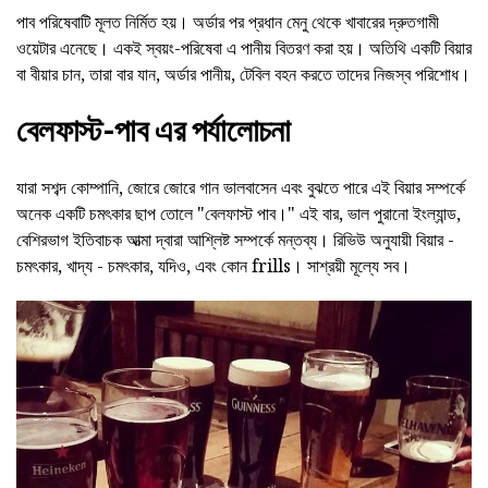
পাব পরিষেবাটি মূলত নির্মিত হয়। অর্ডার পর প্রধান মেনু থেকে খাবারের দ্রুতগামী
ওয়েটার এনেছে। একই স্বয়ং-পরিষেবা এ পানীয় বিতরণ করা হয়। অতিথি একটি বিয়ার
বা বীয়ার চান, তারা বার যান, অর্ডার পানীয়, টেবিল বহন করতে তাদের নিজস্ব পরিশোধ।
বেলফাস্ট-পাব এর পর্যালোচনা
যারা সশব্দ কোম্পানি, জোরে জোরে গান ভালবাসেন এবং বুঝতে পারে এই বিয়ার সম্পর্কে
অনেক একটি চমৎকার ছাপ তোলে "বেলফাস্ট পাব।" এই বার, ভাল পুরানো ইংল্যান্ড,
বেশিরভাগ ইতিবাচক আত্মা দ্বারা আশ্লিষ্ট সম্পর্কে মন্তব্য। রিভিউ অনুযায়ী বিয়ার -
চমৎকার, খাদ্য - চমৎকার, যদিও, এবং কোন frills। সাশ্রয়ী মূল্যে সব।