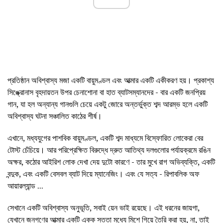
প্রতিষ্ঠান অবিশ্বাস্য মজা একটি বায়ুমণ্ডল এবং আত্মার একটি একীকরণ হয়। প্রকাশ্য
সিঙ্ক্রোনাস বৃহদায়তন উপর চেনাশোনা বা হাত ব্যাটসম্যানদের - বার একটি জনপ্রিয়
গান, যা হল অন্যান্য গানগুলি চেয়ে একটু জোরে অন্তর্ভুক্ত শব্দ আরম্ভ হলে একটি
অবিশ্বাস্য ঘটনা সঞ্চালিত কাঠের শীর্ষ।
এখানে, মধ্যযুগের পাশবিক বায়ুমণ্ডল, একটি শব্দ মাধ্যমে বিস্ফোরিত লোকেরা বের
টোস্ট চেঁচিয়ে। আর পরিপ্রেক্ষিত বিরুদ্ধে দ্রুত আতিথ্য দলগুলোর পর্যায়ক্রমে রঙিন
অক্ষর, কঠোর আইরিশ লোক দেখা দেয় দুটো কারণে - তার মুখে রাগ অভিব্যক্তি, একটি
বন্দুক, এবং একটি বেসবল ব্যাট দিয়ে ম্যানেজিং। এবং যে সত্য - রিপাবলিক অফ
আয়ারল্যান্ড ...
সেখানে একটি অবিশ্বাস্য অনুভূতি, সবাই য়েন ভাই রয়েছে। এই ধরনের জায়গা,
যেখানে জনগণের আত্মার একটি একক সত্তা মধ্যে মিশে গিয়ে তৈরি করা হয়, না, তাই