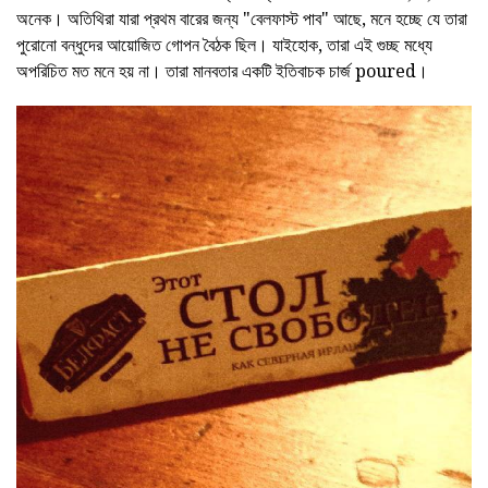
অনেক। অতিথিরা যারা প্রথম বারের জন্য "বেলফাস্ট পাব" আছে, মনে হচ্ছে যে তারা
পুরোনো বন্ধুদের আয়োজিত গোপন বৈঠক ছিল। যাইহোক, তারা এই গুচ্ছ মধ্যে
অপরিচিত মত মনে হয় না। তারা মানবতার একটি ইতিবাচক চার্জ poured।