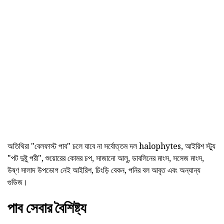
অতিথিরা "বেলফাস্ট পাব" চলে যাবে না সর্বোত্তম দল halophytes, আইরিশ স্ট্যু
"পট দুষ্টু পরী", শুয়োরের কোমর চপ, সাজানো আলু, ডাবলিনের মাংস, সসেজ মাংস,
উষ্ণ সালাদ উপভোগ নেই আইরিশ, চিংড়ি বেকন, পনির বল আবৃত এবং অন্যান্য
গুডিজ।
পাব সেবার বৈশিষ্ট্য