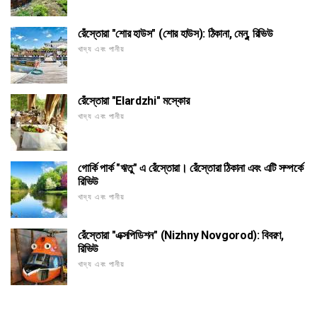
রেঁস্তোরা "শোর হাউস" (শোর হাউস): ঠিকানা, মেনু, রিভিউ
খাদ্য এবং পানীয়
রেঁস্তোরা "Elardzhi" মস্কোর
খাদ্য এবং পানীয়
গোর্কি পার্ক "ঋতু" এ রেঁস্তোরা। রেঁস্তোরা ঠিকানা এবং এটি সম্পর্কে
রিভিউ
খাদ্য এবং পানীয়
রেঁস্তোরা "এক্সপিডিশন" (Nizhny Novgorod): বিবরণ,
রিভিউ
খাদ্য এবং পানীয়