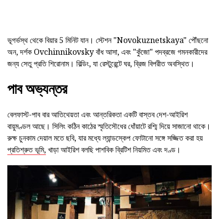
ভূগর্ভস্থ থেকে বিয়ার 5 মিনিট যান। স্টেশন "Novokuznetskaya" পৌঁছনো
অন, দর্শক Ovchinnikovsky বাঁধ আসা, এবং "কুঁজো" পদব্রজে গমনকারীদের
জন্য সেতু প্রতি শিরোনাম। বিল্ডিং, যা রেস্টুরেন্টে ঘর, ব্রিজ বিপরীত অবস্থিত।
পাব অভ্যন্তর
বেলফাস্ট-পাব বার আতিথেয়তা এবং আন্তরিকতা একটি বাস্তব দেশ-আইরিশ
বায়ুমণ্ডল আছে। সিলিং কঠিন কাঠের স্মৃতিসৌধের ধোঁয়াটে রশ্মি দিয়ে সাজানো থাকে।
রুক্ষ চুনকাম দেয়াল মতে ছবি, যার মধ্যে ল্যান্ডস্কেপ ফোটানো সঙ্গে সজ্জিত করা হয়
প্রতিশ্রুত ভূমি,
খাড়া আইরিশ বলছি পাশবিক ব্রিটিশ নিয়মিত এবং দণ্ড।