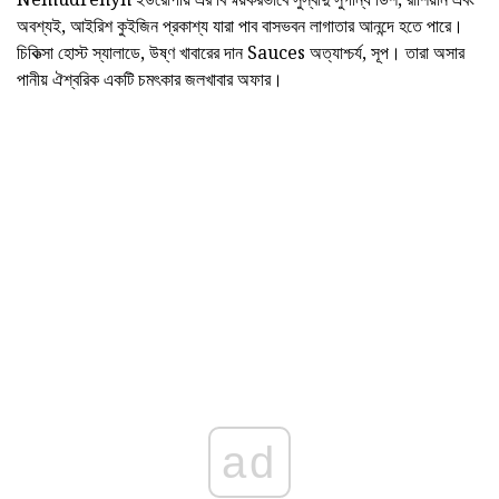
অবশ্যই, আইরিশ কুইজিন প্রকাশ্য যারা পাব বাসভবন লাগাতার আনন্দে হতে পারে।
চিকিত্সা হোস্ট স্যালাডে, উষ্ণ খাবারের দান Sauces অত্যাশ্চর্য, সূপ। তারা অসার
পানীয় ঐশ্বরিক একটি চমৎকার জলখাবার অফার।
ad