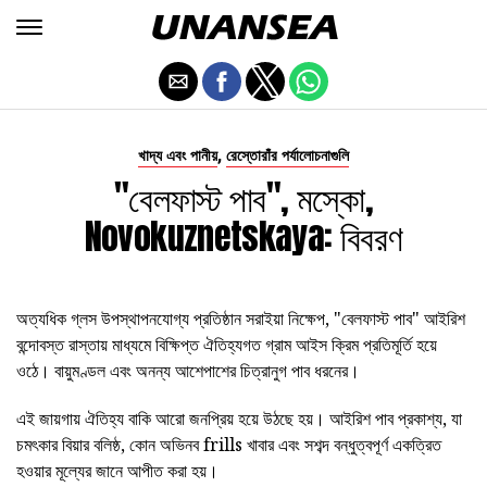
,
খাদ্য এবং পানীয়
রেস্তোরাঁর পর্যালোচনাগুলি
"বেলফাস্ট পাব", মস্কো,
Novokuznetskaya: বিবরণ
অত্যধিক গ্লস উপস্থাপনযোগ্য প্রতিষ্ঠান সরাইয়া নিক্ষেপ, "বেলফাস্ট পাব" আইরিশ
বন্দোবস্ত রাস্তায় মাধ্যমে বিক্ষিপ্ত ঐতিহ্যগত গ্রাম আইস ক্রিম প্রতিমূর্তি হয়ে
ওঠে। বায়ুমণ্ডল এবং অনন্য আশেপাশের চিত্রানুগ পাব ধরনের।
এই জায়গায় ঐতিহ্য বাকি আরো জনপ্রিয় হয়ে উঠছে হয়। আইরিশ পাব প্রকাশ্য, যা
চমৎকার বিয়ার বলিষ্ঠ, কোন অভিনব frills খাবার এবং সশব্দ বন্ধুত্বপূর্ণ একত্রিত
হওয়ার মূল্যের জানে আপীত করা হয়।