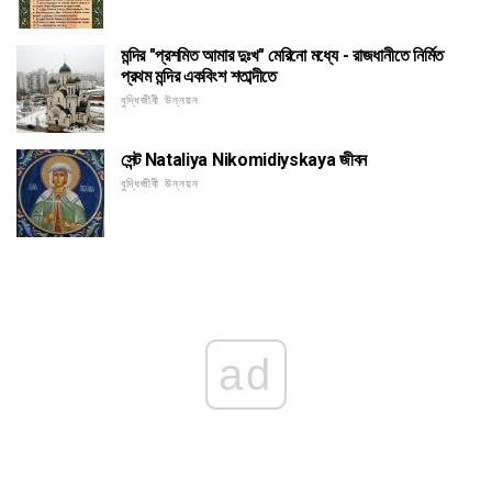
মন্দির "প্রশমিত আমার দুঃখ" মেরিনো মধ্যে - রাজধানীতে নির্মিত
প্রথম মন্দির একবিংশ শতাব্দীতে
বুদ্ধিজীবী উন্নয়ন
সেন্ট Nataliya Nikomidiyskaya জীবন
বুদ্ধিজীবী উন্নয়ন
ad