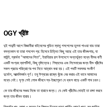
OGY খ্রীষ্ট
দুই শতাব্দী আগে বিজ্ঞানীরা বাইবেলের পন্ডিত ম্যাথু গসপেলের তুলনা পাওয়া যায় তারা
বসন্তকাল যা তারা গসপেল প্র: হিসেবে চিহ্নিত কিছু আছে এই তার জীবদ্দশায়, যা
মাউন্ট, প্রার্থনা "আমাদের পিতা", ইয়াহিয়ার গল্প উপদেশে অন্তর্ভুক্ত মধ্যে যীশুর বাণী
একটি সংগ্রহ ব্যাপটিস্ট, কিছু দৃষ্টান্তের। শিষ্যদের এবং লিসেনারের জন্য যীশু খ্রীষ্টের
সকল প্রচার পরিত্রাণের পথ নিতে আহ্বান করা হয়। এই পথটি সবসময় সংকীর্ণ
দুর্ভোগ, আত্মবিসর্জন পূর্ণ। তবু ঈশ্বরের রাজ্যে খুঁজে বের করার এই ভাবে আমাদের
মধ্যে নেই। ঘৃণ্য সেই লোক জীবনে স্ব-ইচ্ছাপূরণ যে ধ্বংস বাড়ে একটি পাথ চয়ন।
কে তার জীবনের সঞ্চয় নিজে তা হারাবে জন্য। যে কেউ খ্রীষ্টের দোহাই তা রক্ষা করবে
জন্য তার জীবন হারায়।
খ্রিস্টের শব্দ, আত্মা ও সত্যে (ক বিশুদ্ধ চিত্তে ছাড়া পার্থিব লোভ) পড়া, সব জাতির