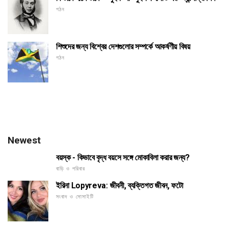
গঠন
শিশুদের জন্য বিশ্বের দেশগুলোর সম্পর্কে আকর্ষণীয় বিষয়
গঠন
Newest
বয়স্ক - কিভাবে বৃদ্ধ বয়সে সঙ্গে মোকাবিলা করার জন্য?
বাড়ি ও পরিবার
ইরিনা Lopyreva: জীবনী, ব্যক্তিগত জীবন, ফটো
সংবাদ ও সোসাইটি