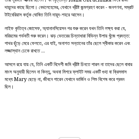
দায়ূদের কাছে ছিলো। বেথলেহেমের, যেখানে খ্রীষ্ট জন্মগ্রহণ করেন - জনগণনা, সম্রাট
টাইবেরিয়াস কর্তৃক ঘোষিত তিনি দায়ূদ-শহরে আসেন।
লাইফ কৃতিত্ব জোসেফ, অ্যানানসিয়েসন পর শুরু করেন যখন তিনি লক্ষ্য করা যে,
মরিয়মের গর্ভবতী শুরু করেন। ঝড় ভেতরের চিন্তাধারা বিভিন্ন উপায় খুঁজে প্রদত্ত:
পাথর ছুঁড়ে মেরে ফেলতে, এর যাই, অনাগত সন্তানের তাঁর ছেলে স্বীকার করেন এবং
লজ্জাস্থান ঢেকে রাখতে ...
আসলে রয়ে যায় যে, তিনি একটি বিদেশী জমি খ্রীষ্ট চিনতে পারল না তাদের ছেলে বাবার
মাংস অনুযায়ী ছিলেন না কিন্তু, অথবা মিশরে ফ্লাইট সময় একটি গুহা বা ক্রিসমাস
মধ্যে Mary ছেড়ে না, জীবনে পারেন যেখানে ভার্জিন ও শিশু বিশেষ করে প্রবন
ছিল।