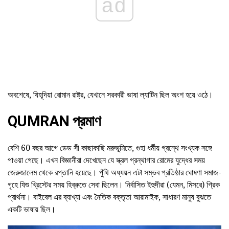
ad
অবশেষে, যিহূদিয়া রোমান রাষ্ট্র, যেখানে সরকারী ভাষা ল্যাটিন ছিল অংশ হয়ে ওঠে।
QUMRAN প্রমাণ
বেশি 60 বছর আগে
ডেড সী কাছাকাছি মরুভূমিতে, গুহা ধর্মীয় গ্রন্থে সংখ্যক সঙ্গে
পাওয়া গেছে। এখন বিজ্ঞানীরা দেখেছেন যে স্ক্রল গ্রন্থাগার রোমের যুদ্ধের সময়
জেরুজালেম থেকে রপ্তানি হয়েছে। পুঁথি অধ্যয়ন এটা সম্ভব প্রতিষ্ঠার ঘোষণা সমাজ-
গৃহে যিশু খ্রিস্টের সময় হিব্রুতে সেবা ছিলেন। নির্বাসিত ইহুদীরা (যেমন, মিসরে) গ্রিক
প্রার্থনা। বাইবেল এর ব্যাখ্যা এবং নৈতিক বক্তৃতা আরামাইক, সাধারণ মানুষ বুঝতে
একটি ভাষায় ছিল।