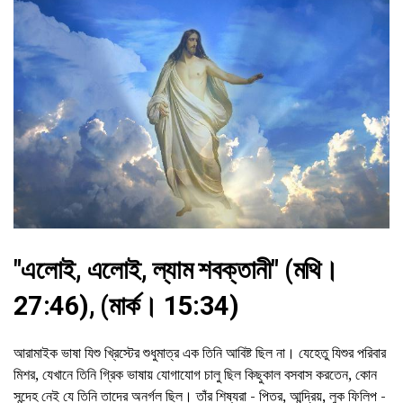
"এলোই, এলোই, ল্যাম শবক্তানী" (মথি।
27:46), (মার্ক। 15:34)
আরামাইক ভাষা যিশু খ্রিস্টের শুধুমাত্র এক তিনি আবিষ্ট ছিল না। যেহেতু যিশুর পরিবার
মিশর, যেখানে তিনি গ্রিক ভাষায় যোগাযোগ চালু ছিল কিছুকাল বসবাস করতেন, কোন
সন্দেহ নেই যে তিনি তাদের অনর্গল ছিল। তাঁর শিষ্যরা - পিতর, আন্দ্রিয়, লুক ফিলিপ -