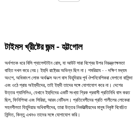
টাইমস খ্রীষ্টের জন্ম - হট্টগোল
অর্ধশতক ধরে বিসি প্যালেস্টাইন রোম, যা আউট সারা বিশ্বের উপর নিয়ন্ত্রণক্ষমতা
বাহিত দখল করে নেয়। ইহুদি রাষ্ট্রের অভিন্ন ছিল না। শমরিয়ায - - দক্ষিণ মধ্যম
অংশে, অধিকাংশ লোক অর্থডক্স অংশ বাস যিহূদিয়ার পূর্ব ঔপনিবেশিকরা মেশানো বাসিন্দা
এবং ওঠে প্রায় অইহুদীদের, তাই ইহুদী তাদের সঙ্গে যোগাযোগ করে না। দেশের
উত্তর গ্যালিলিও, যেখানে ইহুদিদের একটি সংখ্যা গ্রিক প্রবাসী প্রতিনিধি বাস করত
ছিল, ফিনিশিআ এবং সিরিয়া, আরব নেটিভস। প্রতিবেশীদের প্রতি গালীলের লোকেরা
সহনশীলতা যিহূদিয়ার অধিবাসীদের, তারা উত্তর নিকটাত্মীয়দের মানুষ নিকৃষ্ট বিবেচিত
নিন্দিত, কিন্তু এখনও তাদের সঙ্গে যোগাযোগ করি।