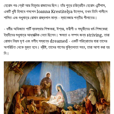
হেরোদ পর গ্রেট আর যিহূদার রাজাদের ছিল। তাঁর পুত্র চরিত্রহীন হেরোদ এন্টিপাস,
একটি খুনী হিসাবে গসপেল Ioanna Krestitelya উল্লেখ, তখন তিনি গালীলে
শাসিত এবং শুধুমাত্র রোমান রাজ্যপাল মান্য - ম্যানেজার পন্তীয় পীলাতের।
- ধর্মীয় অভিজাত পার্টি ব্যবস্থার শিক্ষকরা, ঈশ্বর, ফরীশী ও সদ্দূকীদের ধর্ম-শিক্ষকেরা:
ইহুদীদের শুধুমাত্র আধ্যাত্মিক নেতা ছিলেন। ক্ষমতা ও সম্পদ জন্য striving, তারা
রোমান নিয়ম ঘৃণা এবং মশীহ সম্বন্ধে dreamed - একটি পরিত্রাতার যারা তাদের
অপরিচিত থেকে মুক্ত হবে। খ্রীষ্ট, তাদের পাপের মুক্তিদাতা সহন, তারা আশা করা হয়
নি।