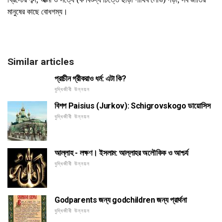
মানুষের কাছে বোধগম্য।
Similar articles
প্রাচীন গ্রীকরাও ধর্ম: এটা কি?
বুদ্ধিজীবী উন্নয়ন
বিশপ Paisius (Jurkov): Schigrovskogo ডায়োসিস
বুদ্ধিজীবী উন্নয়ন
আল্লাহ - লক্ষণ। ইসলাম: আল্লাহর অলৌকিক ও আশ্চর্য
বুদ্ধিজীবী উন্নয়ন
Godparents জন্য godchildren জন্য প্রার্থনা
বুদ্ধিজীবী উন্নয়ন