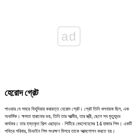
ad
হেরোদ গ্রেট
পাওয়ার যে সময়ে যিহূদিয়ার করায়ত্ত হেরোদ গ্রেট। গ্রেট তিনি খলনায়ক ছিল, এবং
অধার্মিক। ক্ষমতা হারানোর ভয়, তিনি তার আত্মীয়, তার স্ত্রী, ছেলে সব মৃত্যুদন্ড
কার্যকর। তার হস্তকৃত শিল্প এছাড়াও - পিটিয়ে বেথলেহেমের 14 হাজার শিশু। একটি
পবিত্র পরিবার, ডিভাইন শিশু সংরক্ষণ মিশরে তাকে আত্মগোপন করতে হয়।