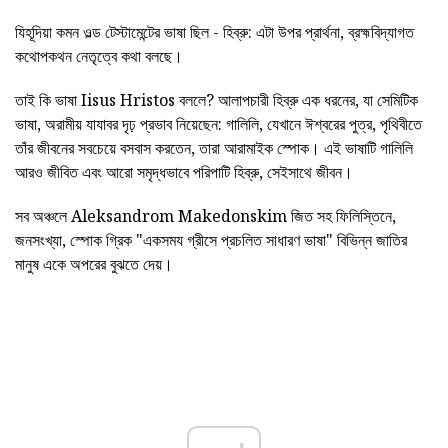
যিহূদিয়া কমন ওল্ড টেস্টামেন্টের ভাষা ছিল - হিব্রু: এটা উপর প্রার্থনা, ব্রহ্মবিদ্যাগত
কথোপকথন নেতৃত্বে কথা বলছে।
তাই কি ভাষা Iisus Hristos বললে? আলাপচারী হিব্রু এক ধরনের, যা সেমিটিক
ভাষা, অরামীয় যাযাবর দৃঢ় প্রভাব নিয়েছেন: গালিলি, যেখানে ঈশ্বরের পুত্র, পৃথিবীতে
তাঁর জীবনের সবচেয়ে বসবাস করতেন, তারা আরামাইক স্পোক। এই ভাষাটি গালিলি
আরও জীবিত এবং আরো সমৃদ্ধভাবে পরিপাটি হিব্রু, সেইসাথে জীবন।
সব অঞ্চলে Aleksandrom Makedonskim জিত সহ ফিলিস্তিনে,
জনসংখ্যা, স্পোক গ্রিক "একসময গ্রীসে প্রচলিত সাধারণ ভাষা" বিভিন্ন জাতির
মানুষ একে অপরের বুঝতে দেয়।