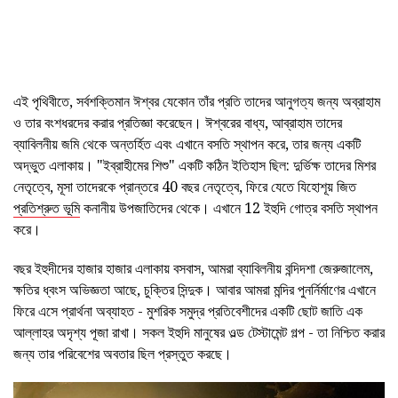
এই পৃথিবীতে, সর্বশক্তিমান ঈশ্বর যেকোন তাঁর প্রতি তাদের আনুগত্য জন্য অব্রাহাম
ও তার বংশধরদের করার প্রতিজ্ঞা করেছেন। ঈশ্বরের বাধ্য, আব্রাহাম তাদের
ব্যাবিলনীয় জমি থেকে অন্তর্হিত এবং এখানে বসতি স্থাপন করে, তার জন্য একটি
অদ্ভুত এলাকায়। "ইব্রাহীমের শিশু" একটি কঠিন ইতিহাস ছিল: দুর্ভিক্ষ তাদের মিশর
নেতৃত্বে, মূসা তাদেরকে প্রান্তরে 40 বছর নেতৃত্বে, ফিরে যেতে যিহোশূয় জিত
প্রতিশ্রুত ভূমি
কনানীয় উপজাতিদের থেকে। এখানে 12 ইহুদি গোত্র বসতি স্থাপন
করে।
বছর ইহুদীদের হাজার হাজার এলাকায় বসবাস, আমরা ব্যাবিলনীয় বন্দিদশা জেরুজালেম,
ক্ষতির ধ্বংস অভিজ্ঞতা আছে, চুক্তির সিন্দুক। আবার আমরা মন্দির পুনর্নির্মাণের এখানে
ফিরে এসে প্রার্থনা অব্যাহত - মুশরিক সমুদ্র প্রতিবেশীদের একটি ছোট জাতি এক
আল্লাহর অদৃশ্য পূজা রাখা। সকল ইহুদি মানুষের ওল্ড টেস্টামেন্ট গল্প - তা নিশ্চিত করার
জন্য তার পরিবেশের অবতার ছিল প্রস্তুত করছে।