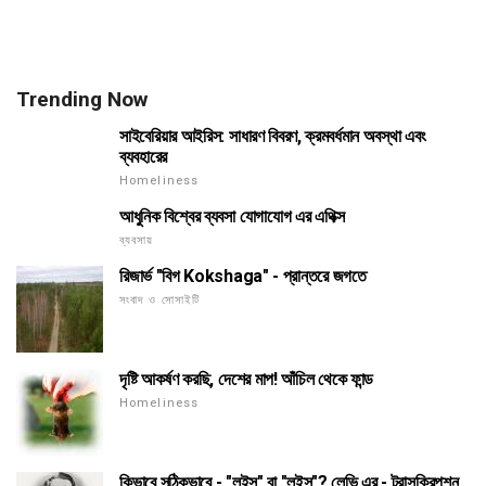
Trending Now
সাইবেরিয়ার আইরিস: সাধারণ বিবরণ, ক্রমবর্ধমান অবস্থা এবং
ব্যবহারের
Homeliness
আধুনিক বিশ্বের ব্যবসা যোগাযোগ এর এথিক্স
ব্যবসায়
রিজার্ভ "বিগ Kokshaga" - প্রান্তরে জগতে
সংবাদ ও সোসাইটি
দৃষ্টি আকর্ষণ করছি, দেশের মাপ! আঁচিল থেকে ফান্ড
Homeliness
কিভাবে সঠিকভাবে - "লুইস" বা "লুইস"? লেভি এর - ট্রান্সক্রিপশন