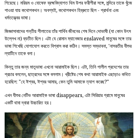
গিয়েছে। মরিয়ম ও যোষেফ ব্রহ্মবিদ্যাগত থিম উপর ফরীশীরা সঙ্গে, মন্দিরে তাকে খুঁজে
পাওয়া যায় কথোপকথন। অবশ্যই, কথোপকথন হিব্রুতে ছিল - প্রার্থনা এবং
ধর্মতত্ত্বের ভাষা।
জিজ্ঞাসাবাদের পন্তীয় পীলাতের তাঁর পার্থিব জীবনের শেষ দিনে দোভাষী (যা কোন উৎস
উল্লেখ না) ব্যতীত ছিল। এটা যে রোমান ম্যানেজার enslaved মানুষের সঙ্গে তার
ভাষা শিখেছি যোগাযোগ করতে বিশ্বাস করা কঠিন। সমস্ত সম্ভাবনা, 'নাসরতীয় যীশুর
ল্যাটিনে তাকে বলা।
কিন্তু তার জন্য মাতৃভাষা এখনো আরামাইক ছিল। এটা, তিনি গালীল প্রদেশের তার
প্রচার বললেন, ছাত্রদের সঙ্গে বললাম। খ্রীষ্টের শেষ কথা আরামাইক এছাড়াও কথিত
হয়েছিল: "হে ঈশ্বর, ঈশ্বর আমার, কেন তুমি আমাকে ত্যাগ করেছ?"
এখন যীশুর নেটিভ আরামাইক ভাষা disappears, এটা সিরিয়ার গ্রামে মানুষের
একটি থাবা দ্বারা উচ্চারিত হয়।