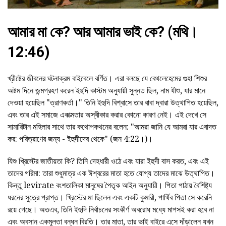
আমার মা কে? আর আমার ভাই কে? (মথি।
12:46)
খ্রীষ্টের জীবনের ঘটনাক্রম বাইবেলে বর্ণিত। এরা বলছে যে বেথলেহেমের গুহা শিশুর
অষ্টম দিনে জন্মগ্রহণ করেন ইহুদি কাস্টম অনুযায়ী সুন্নত ছিল, নাম যীশু, যার মানে
দেওয়া হয়েছিল "ত্রাণকর্তা।" তিনি ইহুদি বিশ্বাসে তার বাবা দ্বারা উত্থাপিত হয়েছিল,
এবং তার এই সমাজে একাত্মতার অস্বীকার করার কোনো কারণ নেই। এই দেখে সে
সামারিটান মহিলার সাথে তার কথোপকথনের বলেন: "আমরা জানি যে আমরা যার এবাদত
কর: পরিত্রাণের জন্য - ইহুদীদের থেকে" (জন 4:22।)।
যিশু খ্রিস্টের জাতীয়তা কি? তিনি দেহধারী ওঠে এবং যারা ইহুদী বাস করত, এবং এই
তাদের গরিমা: তারা শুধুমাত্র এক ঈশ্বরের মাতা হতে যোগ্য তাদের মাঝে উত্থাপিত।
কিন্তু levirate বংশতালিকা মানুষের পৈতৃক আইন অনুযায়ী। পিতা পাঠায় বৈশিষ্ট্য
ধরনের সুত্রে প্রাপ্ত। খ্রিস্টের মা ছিলেন এবং একটি কুমারী, পার্থিব পিতা সে করেনি
রয়ে গেছে। অতএব, তিনি ইহুদি নির্বাচনের সংকীর্ণ অবরোধ মধ্যে মাপসই করা হবে না
এবং অবসান একমূলতা বন্ধন বিরতি। তার মাতা, তার ভাই বাইরে এসে দাঁড়ালেন যখন