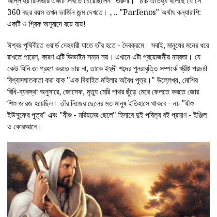
আল্লাহর রিসিভার একটি লিখতে চেয়েছিলেন "তরুণী।" চার্চ ঐতিহ্য বলেছে যে সে
360 বছর বয়স তখন ভার্জিন জন্ম দেখতে। , .. "Parfenos" অর্থাৎ কন্যারাশি:
একটি ও গ্রিক অনুবাদে রয়ে যায়!
ঈশ্বর পৃথিবীতে ওয়ার্ড দেহধারী যাতে তাঁর হতে - দৈবক্রমে। সবাই, মানুষের মনের ধরে
রাখতে পারেন, কারণ এটি ডিভাইন সমান নয়। এখানে এটা প্রয়োজনীয় নম্রতা। যে
কেউ যিনি তা গ্রহণ করতে চায় না, তাকে ইহুদী শব্দের পুনরাবৃত্তি সম্পর্কে খ্রীষ্ট পরচর্চা
বিশ্বাসঘাতকতা করা যাক "এক বিবাহিত মহিলার অবৈধ পুত্র।" উল্লেখ্য, মোশির
বিধি-ব্যবস্থা অনুসারে, জোসেফ, মৃত্যু মেরি পাথর ছুঁড়ে মেরে ফেলতে করতে জোর
শিশু জারজ হয়েছিল। তাঁর নিজের ছেলের মত মানুষ ইতিহাসে থাকবে - নয় "যীশু
ইউসুফের পুত্র" এবং "যীশু - মরিয়মের ছেলে" হিসাবে দুই পবিত্র বই প্রমাণ - ইঞ্জিল
ও কোরআনে।