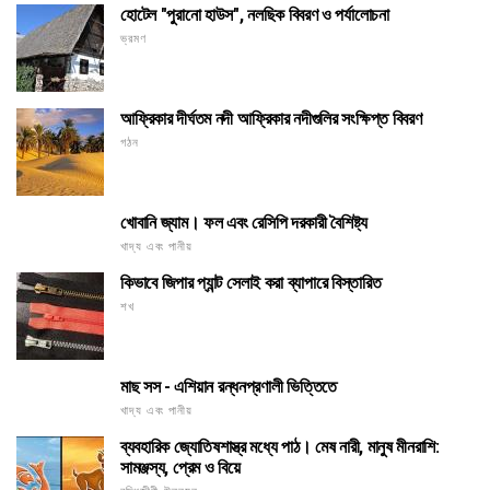
হোটেল "পুরানো হাউস", নলছিক বিবরণ ও পর্যালোচনা
ভ্রমণ
আফ্রিকার দীর্ঘতম নদী আফ্রিকার নদীগুলির সংক্ষিপ্ত বিবরণ
গঠন
খোবানি জ্যাম। ফল এবং রেসিপি দরকারী বৈশিষ্ট্য
খাদ্য এবং পানীয়
কিভাবে জিপার প্যান্ট সেলাই করা ব্যাপারে বিস্তারিত
শখ
মাছ সস - এশিয়ান রন্ধনপ্রণালী ভিত্তিতে
খাদ্য এবং পানীয়
ব্যবহারিক জ্যোতিষশাস্ত্র মধ্যে পাঠ। মেষ নারী, মানুষ মীনরাশি:
সামঞ্জস্য, প্রেম ও বিয়ে