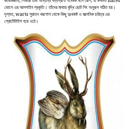
জীববিজ্ঞানী, শিকারী এবং অন্যান্য বন্যপ্রাণী গবেষক বলে রোগ, যা কখনও hares
ভোগে এর আলপাইন প্রকৃতি। তাঁদের মাথায় বৃদ্ধি ছোট শিং অনুরূপ গঠিত হয়।
দৃশ্যত, warts পুরাতন খরগোশ থেকে কিছু দুঃখকষ্ট ও কাল্পনিক চরিত্র এর
প্রোটোটাইপ হয়ে ওঠে।