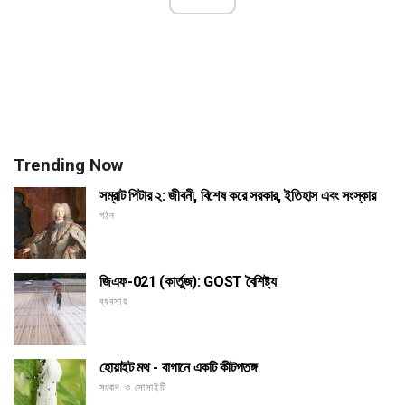
Trending Now
সম্রাট পিটার ২: জীবনী, বিশেষ করে সরকার, ইতিহাস এবং সংস্কার
গঠন
জিএফ-021 (কার্তুজ): GOST বৈশিষ্ট্য
ব্যবসায়
হোয়াইট মথ - বাগানে একটি কীটপতঙ্গ
সংবাদ ও সোসাইটি