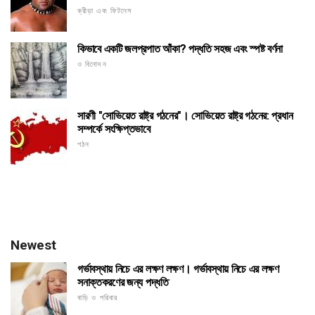
ক্রীড়া এবং ফিটনেস
কিভাবে একটি জলপ্রপাত আঁকা? পদ্ধতি সহজ এবং স্পষ্ট বর্ণনা
ও বিনোদন
সারণী "সোভিয়েত রাষ্ট্র গঠনের"। সোভিয়েত রাষ্ট্র গঠনের: প্রধান
সম্পর্কে সংক্ষিপ্তভাবে
গঠন
Newest
গর্ভাবস্থায় নিচে এর লক্ষণ লক্ষণ। গর্ভাবস্থায় নিচে এর লক্ষণ
সনাক্তকরণের জন্য পদ্ধতি
বাড়ি ও পরিবার