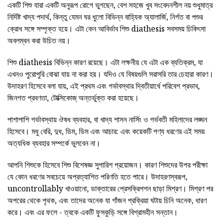
একটি শিশু যারা একটি অনুরূপ রোগে ভুগছেন, বেশ সহজে খুব সংবেদনশীল নয় শুধুমাত্র
নির্দিষ্ট খাদ্য পদার্থ, কিন্তু যেমন ঘর ধুলো বিভিন্ন বাহ্যিক অ্যালার্জি, নির্গত বা পশুর
ক্রোধ সঙ্গে সম্পৃক্ত হয়ে। এটা কেন আবির্ভাব শিশু diathesis সবসময় চিকিৎসা
অবলম্বন করা উচিত নয়।
শিশু diathesis বিভিন্ন কারণ রয়েছে। এটা লক্ষনীয় যে এটা এক ব্যতিক্রম, যা
এখনও পুরোপুরি বোঝা যায় না করা হয়। যদিও যে বিষয়গুলি সরাসরি তার চেহারা কারণ।
উদাহরণ হিসেবে বলা যায়, এই প্রথম এবং গর্ভাবস্থার দ্বিতীয়ার্ধে পরিবেশ প্রভাব,
জিনগত প্রবণতা, টোক্সিকোজ্ অন্তর্ভুক্ত করা হয়েছে।
পাশাপাশি গর্ভাবস্থায় ঔষধ ব্যবহার, বা খাদ্য শাসন নার্সিং ও গর্ভবতী মহিলাদের লঙ্ঘন
হিসেবে। মধু বেরি, দুধ, ডিম, ডিম এবং আচার: এবং কয়েকটি পণ্য ধরণের এই সময়
অত্যধিক ব্যবহার সম্পর্কে ভুলবেন না।
আপনি শিশুকে হিসেবে শিশু বিশেষজ্ঞ সুপারিশ প্রয়োজন। কারণ শিশুদের উপর পরীক্ষা
যে কোন ধরণের সবচেয়ে অপ্রত্যাশিত পরিণতি হতে পারে। উদাহরণস্বরূপ,
uncontrollably খাওয়ানো, ডাক্তারের প্রেসক্রিপশন ছাড়া মিশ্রণ। মিশ্রণ পর
অপরের থেকে পৃথক, এবং তাদের অনেক যা গাঁজন প্রক্রিয়া ঘটায় চিনি অনেক, ধারণ
করে। এবং এর ফলে - ত্বকে একটি ফুসকুড়ি সঙ্গে বিশ্রামহীন সন্তান।