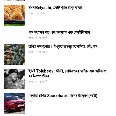
মাংস Belyashi, একটি প্যান মধ্যে ভাজা
খাদ্য এবং পানীয়
গড় উৎপাদন খরচ এবং অন্যান্য খরচ শ্রেণীবিন্যাস
সংবাদ ও সোসাইটি
রাশিয়া জলপ্রপাত। বিখ্যাত জলপ্রপাত রাশিয়া: ছবি, নাম
সংবাদ ও সোসাইটি
ইউরি Tolubeev: জীবনী, চলচ্চিত্রের তালিকা এবং অভিনেতা
ব্যক্তিগত জীবন
সংবাদ ও সোসাইটি
স্কোডা রাপিড Spaceback: বিশেষ উল্লেখ (ফটো)
কার