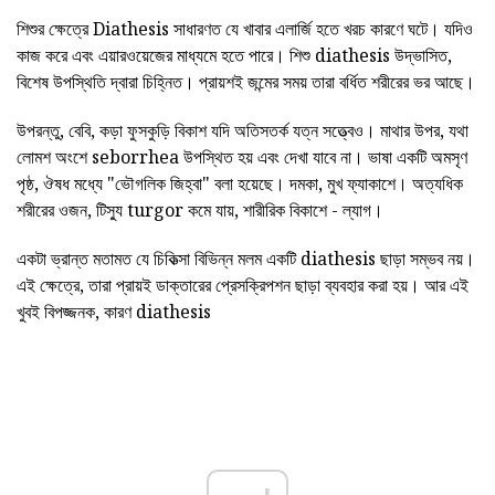
শিশুর ক্ষেত্রে Diathesis সাধারণত যে খাবার এলার্জি হতে খরচ কারণে ঘটে। যদিও
কাজ করে এবং এয়ারওয়েজের মাধ্যমে হতে পারে। শিশু diathesis উদ্ভাসিত,
বিশেষ উপস্থিতি দ্বারা চিহ্নিত। প্রায়শই জন্মের সময় তারা বর্ধিত শরীরের ভর আছে।
উপরন্তু, বেবি, কড়া ফুসকুড়ি বিকাশ যদি অতিসতর্ক যত্ন সত্ত্বেও। মাথার উপর, যথা
লোমশ অংশে seborrhea উপস্থিত হয় এবং দেখা যাবে না। ভাষা একটি অমসৃণ
পৃষ্ঠ, ঔষধ মধ্যে "ভৌগলিক জিহ্বা" বলা হয়েছে। দমকা, মুখ ফ্যাকাশে। অত্যধিক
শরীরের ওজন, টিস্যু turgor কমে যায়, শারীরিক বিকাশে - ল্যাগ।
একটা ভ্রান্ত মতামত যে চিকিত্সা বিভিন্ন মলম একটি diathesis ছাড়া সম্ভব নয়।
এই ক্ষেত্রে, তারা প্রায়ই ডাক্তারের প্রেসক্রিপশন ছাড়া ব্যবহার করা হয়। আর এই
খুবই বিপজ্জনক, কারণ diathesis