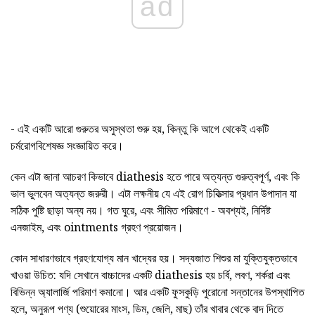
ad
- এই একটি আরো গুরুতর অসুস্থতা শুরু হয়, কিন্তু কি আগে থেকেই একটি
চর্মরোগবিশেষজ্ঞ সংজ্ঞায়িত করে।
কেন এটা জানা আচরণ কিভাবে diathesis হতে পারে অত্যন্ত গুরুত্বপূর্ণ, এবং কি
ভাল ভুলবেন অত্যন্ত জরুরী। এটা লক্ষনীয় যে এই রোগ চিকিত্সার প্রধান উপাদান যা
সঠিক পুষ্টি ছাড়া অন্য নয়। গত ঘুরে, এবং সীমিত পরিমাণে - অবশ্যই, নির্দিষ্ট
এনজাইম, এবং ointments গ্রহণ প্রয়োজন।
কোন সাধারণভাবে গ্রহণযোগ্য মান খাদ্যের হয়। সদ্যজাত শিশুর মা যুক্তিযুক্তভাবে
খাওয়া উচিত: যদি সেখানে বাচ্চাদের একটি diathesis হয় চর্বি, লবণ, শর্করা এবং
বিভিন্ন অ্যালার্জি পরিমাণ কমানো। আর একটি ফুসকুড়ি পুরোনো সন্তানের উপস্থাপিত
হলে, অনুরূপ পণ্য (শুয়োরের মাংস, ডিম, জেলি, মাছ) তাঁর খাবার থেকে বাদ দিতে