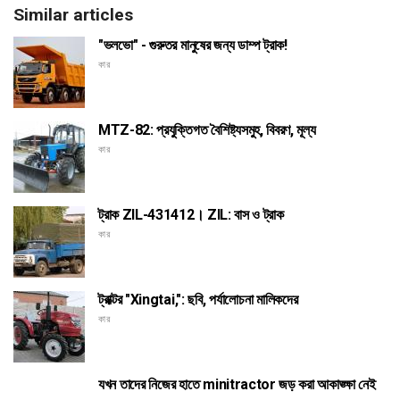
Similar articles
"ভলভো" - গুরুতর মানুষের জন্য ডাম্প ট্রাক!
কার
MTZ-82: প্রযুক্তিগত বৈশিষ্ট্যসমুহ, বিবরণ, মূল্য
কার
ট্রাক ZIL-431412। ZIL: বাস ও ট্রাক
কার
ট্রাক্টর "Xingtai,": ছবি, পর্যালোচনা মালিকদের
কার
যখন তাদের নিজের হাতে minitractor জড় করা আকাঙ্ক্ষা নেই