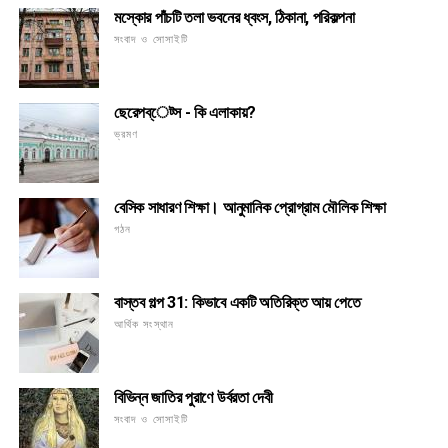
মস্কোর পাঁচটি তলা ভবনের ধ্বংস, ঠিকানা, পরিকল্পনা
সংবাদ ও সোসাইটি
ছেরেপব্েট্স - কি এলাকায়?
ভ্রমণ
বেসিক সাধারণ শিক্ষা। আনুমানিক প্রোগ্রাম মৌলিক শিক্ষা
গঠন
বাস্তব গল্প 31: কিভাবে একটি অতিরিক্ত আয় পেতে
আর্থিক সংস্থান
বিভিন্ন জাতির পুরাণে উর্বরতা দেবী
সংবাদ ও সোসাইটি