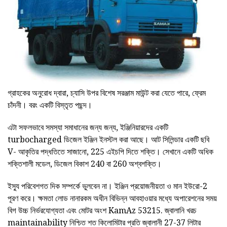
গ্রাহকের অনুরোধ দ্বারা, চ্যাসি উপর বিশেষ সরঞ্জাম মাউন্ট করা যেতে পারে, ফ্রেম
চাঁদনী। বরং একটি বিস্তৃত পছন্দ।
এটা সফলভাবে সমস্যা সমাধানের জন্য জন্য, ইঞ্জিনিয়ারদের একটি
turbocharged ডিজেল ইঞ্জিন ইনস্টল করা আছে। আট সিলিন্ডার একটি ছবি
V- আকৃতির পদ্ধতিতে সাজানো, 225 এইচপি দিতে শক্তি। সেখানে একটি অধিক
শক্তিশালী মডেল, ডিজেল বিকাশ 240 বা 260 অশ্বশক্তি।
ইস্যু পরিবেশগত দিক সম্পর্কে ভুলবেন না। ইঞ্জিন প্রয়োজনীয়তা ও মান ইউরো-2
পূরণ করে। ক্ষমতা লোড নানারকম অধীন বিভিন্ন আবহাওয়ার মধ্যে অপারেশনের সময়
বিগ উচ্চ নির্ভরযোগ্যতা এবং মোটর অংশ KamAz 53215. জ্বালানি খরচ
maintainability নিশ্চিত শত কিলোমিটার প্রতি জ্বালানী 27-37 লিটার