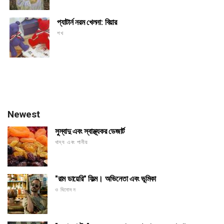
প্যাটার্ন নরম খেলনা: বিয়ার
শখ
Newest
সুস্বাদু এবং স্বাস্থ্যকর ডেজার্ট
খাদ্য এবং পানীয়
"রাম ডায়েরি" ফিল্ম। অভিনেতা এবং ভূমিকা
ও বিনোদন