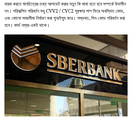
ধারক করতে মানচিত্রের তথ্য আপডেট করার নতুন কি মাথা হতে হবে সম্পর্কে উদাসীন
নন। পরিকল্পিত পরিবর্তন শুধু CVV2 / CVC2 সুরক্ষার পাশ ফিরে অবস্থিত কোড,
এবং কোনো সময়সীমা নির্ধারণ করা পুনঃইস্যু করে। সম্ভবত, পিন-কোড পরিবর্তন করা
হবে। কার্ড নম্বর একই থাকে।