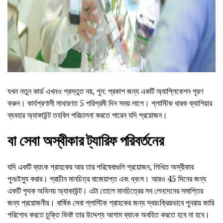
যখন নতুন কার্ড এখনও প্রস্তুত নয়, পুন: প্রকাশ জন্য একটি অ্যাপ্লিকেশন পূরণ
করুন। কার্যপ্রণালী সাধারণত 5 পরিশ্রমী দিন সময় লাগে। প্লাস্টিক ধারক ক্যাশিয়ার
ব্যবহার অ্যাকাউন্ট তহবিল পরিচালনা করতে পারেন যদি প্রয়োজন।
বা সেবা অস্বীকার ট্যারিফ পরিবর্তনের
যদি একটি ব্যাংক গ্রাহকের আর তার পরিষেবাগুলি প্রয়োজন, লিখিত অস্বীকার
পুনঃইস্যু করার। প্রাচীন মানচিত্র বাজেয়াপ্ত এবং ধ্বংস। আরও 45 দিনের জন্য
একটি পৃথক অভিনয় অ্যাকাউন্ট। এটা তোলে মানচিত্রের সব লেনদেনের সমাপ্তির
জন্য প্রয়োজনীয়। বার্ষিক সেবা প্লাস্টিক গ্রাহকের জন্য স্বয়ংক্রিয়ভাবে পুনরায় জারি
পরিশোধ করতে চুক্তি বিনষ্ট তার উদ্দেশ্য আগাম ব্যাংক অবহিত করতে হবে না হবে।