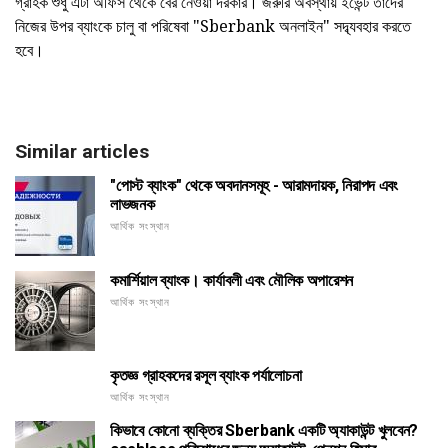
গ্রাহক শুধু এটা অফিস থেকে বের নেওয়া দরকার। জরুরি অবস্থায় ইভেন্ট তাদের
নিজের উপর ব্যাংকে চালু বা পরিষেবা "Sberbank অনলাইন" সদ্ব্যবহার করতে
হবে।
Similar articles
"পোস্ট ব্যাংক" থেকে অবদানসমূহ - আরামদায়ক, নিরাপদ এবং
লাভজনক
আর্থিক সংস্থান
কমার্শিয়াল ব্যাংক। কার্যাবলী এবং মৌলিক অপারেশন
আর্থিক সংস্থান
কৃতজ্ঞ গ্রাহকদের রসূল ব্যাংক পর্যালোচনা
আর্থিক সংস্থান
কিভাবে কোনো ব্যক্তির Sberbank একটি অ্যাকাউন্ট খুলবেন?