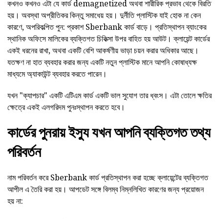
কখনও কখনও এটা যে কার্ড demagnetized অথবা শারীরিক প্রভাব থেকে বিরতি
হয়। অবস্থা অপ্রীতিকর কিন্তু সমাধেয় হয়। দুর্নীতি প্লাস্টিক যাই হোক না কেন
কারণে, অপরিকল্পিত পুন: প্রকাশ Sberbank কার্ড বাড়ে। প্রতিস্থাপন ব্যাংকের
স্থানিক অফিসে মালিকের ব্যক্তিগত চিকিত্সা উপর বাহিত হয় আউট। ক্লায়েন্ট কার্ডের
একই ধরনের রাখা, অথবা একটি বেশি আকর্ষণীয় ভাড়া চয়ন করার অধিকার আছে।
যতক্ষণ না হাত ব্যবহার করার জন্য একটি নতুন প্লাস্টিক মানে আপনি কোষাধ্যক্ষ
মাধ্যমে অ্যাকাউন্ট ব্যবহার করতে পারেন।
যখন "ক্যাপচার" একটি এটিএম কার্ড একটি ভাল সুযোগ তার ধ্বংস। এটা তোলে ক্ষতির
ক্ষেত্রে একই এলগরিদম পুনঃস্থাপন করতে হবে।
কার্ডের পুনরায় ইস্যু যখন আপনি ব্যক্তিগত তথ্য
পরিবর্তন
নাম পরিবর্তন করে Sberbank কার্ড প্রতিস্থাপন করা হচ্ছে ক্লায়েন্টের ব্যক্তিগত
আপীল এ তৈরি করা হয়। আপডেট সঙ্গে বিলম্ব নিম্নলিখিত কারণের জন্য প্রয়োজন
হয় না: