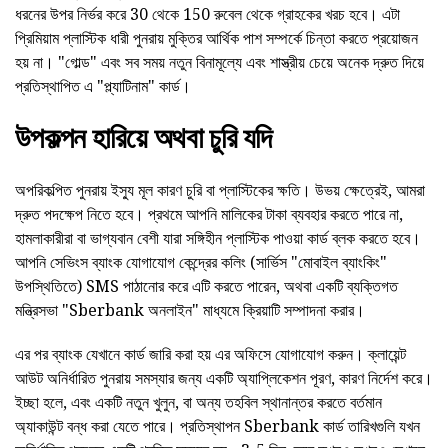
ধরনের উপর নির্ভর করে 30 থেকে 150 রুবেল থেকে গ্রাহকের খরচ হবে। এটা
প্রিমিয়াম প্লাস্টিক ধারী পুনরায় মুক্তির আর্থিক পাশ সম্পর্কে চিন্তা করতে প্রয়োজন
হয় না। "গোল্ড" এবং সব সময় নতুন বিনামূল্যে এবং শাস্ত্রীয় চেয়ে অনেক দ্রুত দিয়ে
প্রতিস্থাপিত এ "প্ল্যাটিনাম" কার্ড।
উপকল্পন হারিয়ে অথবা চুরি যদি
অপরিকল্পিত পুনরায় ইস্যু মূল কারণ চুরি বা প্লাস্টিকের ক্ষতি। উভয় ক্ষেত্রেই, আমরা
দ্রুত পদক্ষেপ নিতে হবে। প্রথমে আপনি মালিকের টাকা ব্যবহার করতে পারে না,
হামলাকারীরা বা ভাগ্যবান বেশী যারা সঙ্গিহীন প্লাস্টিক পাওয়া কার্ড ব্লক করতে হবে।
আপনি সেভিংস ব্যাংক যোগাযোগ কেন্দ্রের কলিং (সার্ভিস "মোবাইল ব্যাংকিং"
উপস্থিতিতে) SMS পাঠানোর করে এটি করতে পারেন, অথবা একটি ব্যক্তিগত
মন্ত্রিসভা "Sberbank অনলাইন" মাধ্যমে ক্রিয়াটি সম্পাদনা করার।
এর পর ব্যাংক যেখানে কার্ড জারি করা হয় এর অফিসে যোগাযোগ করুন। ক্লায়েন্ট
আউট অনির্ধারিত পুনরায় সমস্যার জন্য একটি অ্যাপ্লিকেশন পূরণ, কারণ নির্দেশ করে।
ইচ্ছা হলে, এবং একটি নতুন খুলুন, বা অন্য তহবিল স্থানান্তর করতে বর্তমান
অ্যাকাউন্ট বন্ধ করা যেতে পারে। প্রতিস্থাপন Sberbank কার্ড তারিখগুলি যখন