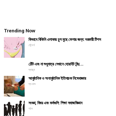
Trending Now
কিভাবে বিকিনি এলাকায় চুল মুছে ফেলার জন্য: দরকারী টিপস
সৌন্দর্য
ঠোঁট এবং না শুধুমাত্র সেখানে হোয়াইট বিন্দু ...
স্বাস্থ্য
আনুষ্ঠানিক ও অনানুষ্ঠানিক ইতিবাচক নিষেধাজ্ঞার
স্ব-চাষ
সংজ্ঞা, বিষয় এবং কর্মগুলি: শিক্ষা সমাজবিজ্ঞান
গঠন