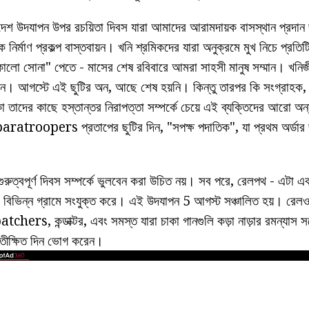
 দেশ উদযাপন উপর রচয়িতা দিবস যারা আমাদের আরামদায়ক বাসস্থান প্রদান জন
ক নির্মাণ প্রকল্প বাস্তবায়ন। খনি শ্রমিকদের যারা অনুক্রমে মুখ নিচে প্রতিট
কালো সোনা" পেতে - মাসের শেষ রবিবারে আমরা সাহসী মানুষ সম্মান। খনিজ
োন। আগস্টে এই ছুটির অন, আছে শেষ হয়নি। কিন্তু তারপর কি সংগ্রাহক, 
া তাদের কাছে হস্তান্তর নিরাপত্তা সম্পর্কে চেয়ে এই ব্যক্তিদের আরো অন
! paratroopers প্রতাপের ছুটির দিন, "সপক্ষ পদাতিক", যা প্রথম অর্ডার জন
ুরুত্বপূর্ণ দিবস সম্পর্কে ভুলবেন করা উচিত নয়। সব পরে, রেলপথ - এটা একট
ে বিভিন্ন গ্রামে সংযুক্ত করে। এই উদযাপন 5 আগস্ট সঞ্চালিত হয়। রেলওয়
rs, কন্ডাক্টর, এবং সমস্ত যারা চাকা গানগুলি কড়া নাড়ার রমন্যাস সঙ্
্রতীক্ষিত দিন ভোগ করেন।