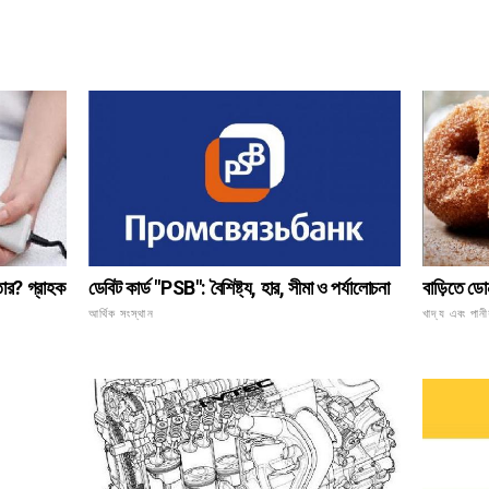
বাড়িতে ডো
তার? গ্রাহক
ডেবিট কার্ড "PSB": বৈশিষ্ট্য, হার, সীমা ও পর্যালোচনা
খাদ্য এবং পানী
আর্থিক সংস্থান