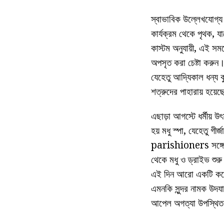
স্বাভাবিক উল্লেখযোগ্য 
কার্যক্রম থেকে পৃথক, য
কাস্টম অনুযায়ী, এই সময়
অপসৃত করা চেষ্টা করুন
যেহেতু আদ্যিকাল ধন্য
শত্রুদের পাহারায় হয়ে
এছাড়া আগস্টে ধর্মীয় 
হয় মধু স্পা, যেহেতু গী
parishioners সঙ্গে প্
থেকে মধু ও ড্রাইভ শুর
এই দিন আরো একটি কঠোর 
এমনকি সুন্দর নামক উদযাপ
আপেল অগত্যা উপস্থিত 