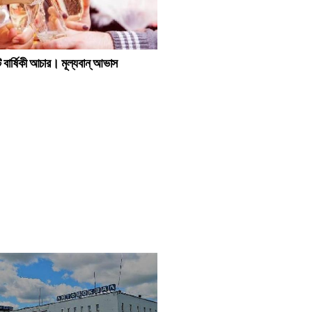
 বার্ষিকী আচার। মূল্যবান্ আভাস