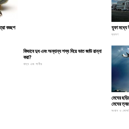
্রা কচ্ছপ
যূফা মধ্যে
ভ্রমণ
কিভাবে দুধ এবং অন্যান্য শস্য দিয়ে ভাত জাউ রান্না
করা?
খাদ্য এবং পানীয়
মেঘের ছড়ি
মেঘের ত্বর
সংবাদ ও সোসা