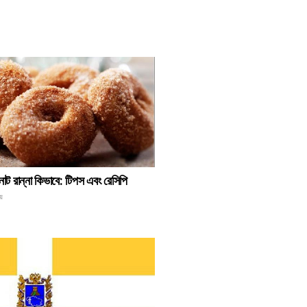
নাট রান্না কিভাবে: টিপস এবং রেসিপি
য়