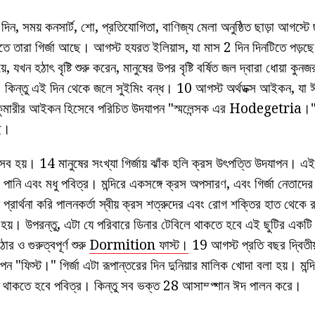
দিন, সময় কনসার্ট, শো, প্রতিযোগিতা, বাণিজ্য মেলা অনুষ্ঠিত ছাড়া আগস্টে 
াতে তারা গির্জা আছে। আগস্ট হযরত ইলিয়াস, যা মাস 2 দিন দিনটিতে পড়ছে শ
ে, যখন হঠাৎ বৃষ্টি শুরু করেন, মানুষের উপর বৃষ্টি বর্ষিত জল দ্বারা ধোয়া কু
। কিন্তু এই দিন থেকে জলে সুইমিং বন্ধ। 10 আগস্ট অর্থডক্স আইকন, যা ঈশ
 কুমারীর আইকন হিসেবে পরিচিত উদযাপন "স্মলেন্সক এর Hodegetria।" এট
ছে।
উৎসব হয়। 14 মানুষের সংখ্যা গির্জায় ঝাঁক হলি ক্রস উৎপত্তি উদযাপন। এ
র্জা পানি এবং মধু পবিত্র। মন্দিরে একসঙ্গে ক্রস অপসারণ, এবং গির্জা নেতাদের
রার্থনা করি পালনকর্তা স্বীয় ক্রস শত্রুদের এবং রোগ শক্তির হাত থেকে 
ু হয়। উপরন্তু, এটা যে পরিবারে ডিনার টেবিলে থাকতে হবে এই ছুটির একট
ও গুরুত্বপূর্ণ শুরু
Dormition ফাস্ট।
19 আগস্ট প্রতি বছর দ্বিতীয
ন "ফিস্ট।" গির্জা এটা রূপান্তরের দিন দুনিয়ার মালিক খোদা বলা হয়। মন্দি
থাকতে হবে পবিত্র। কিন্তু সব ভক্ত 28 আসাম্প্শান ঈদ পালন করে।