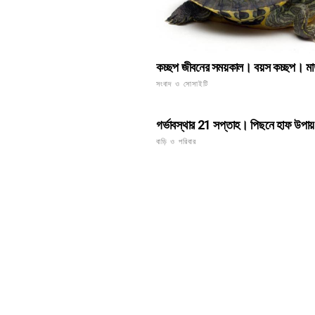
কচ্ছপ জীবনের সময়কাল। বয়স কচ্ছপ। মাত
সংবাদ ও সোসাইটি
গর্ভাবস্থার 21 সপ্তাহ। পিছনে হাফ উপায়
বাড়ি ও পরিবার