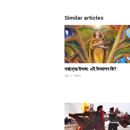
Similar articles
নবান্নের উৎসব: এই উদযাপন কি?
বাড়ি ও পরিবার