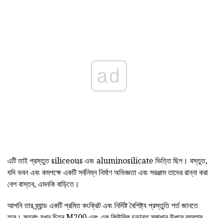
ad
এটি তাই প্রস্তুত siliceous এবং aluminosilicate ভিত্তি ছিল। বস্তুত,
যদি ভবন এবং কমপক্ষে একটি সর্বনিম্ন নির্মাণ অভিজ্ঞতা এবং সরঞ্জাম তাদের রান্না করা
বেশ বাস্তব, এমনকি বাড়িতে।
আপনি তার ব্র্যান্ড একটি প্রমিত কংক্রিট এবং নির্দিষ্ট বৈশিষ্ট্য প্রস্তুতি শর্ত জানতে
হবে। সুতরাং যখন চিহ্ন M200 এবং এক কিউবিক চূড়ান্ত সমাধান উপরে ব্যবহার