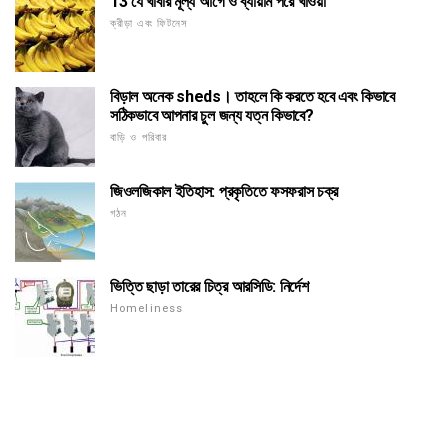
13 যে খাবার মূল্য আগে ও ব্যায়াম পরে খাওয়া
ক্রীড়া এবং ফিটনেস
বিড়াল অনেক sheds। তাহলে কি করতে হবে এবং কিভাবে
সঠিকভাবে আপনার চুল জন্য যত্ন কিভাবে?
বাড়ি ও পরিবার
জিওলজিকাল ইতিহাস: প্রকৃতিতে ফসফরাস চক্র
গঠন
ভিত্তি ছাড়া তারের চিত্র আরসিডি: নির্দেশ
Homeliness