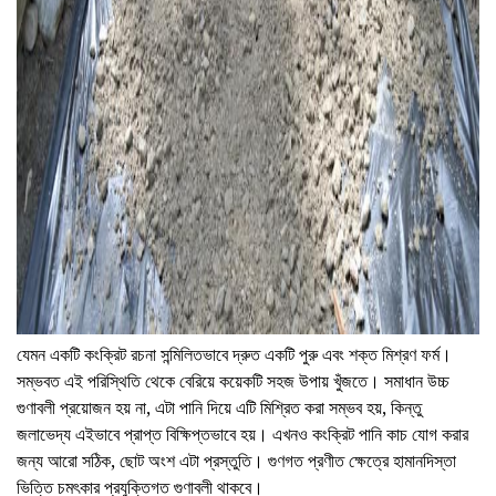
যেমন একটি কংক্রিট রচনা সন্মিলিতভাবে দ্রুত একটি পুরু এবং শক্ত মিশ্রণ ফর্ম।
সম্ভবত এই পরিস্থিতি থেকে বেরিয়ে কয়েকটি সহজ উপায় খুঁজতে। সমাধান উচ্চ
গুণাবলী প্রয়োজন হয় না, এটা পানি দিয়ে এটি মিশ্রিত করা সম্ভব হয়, কিন্তু
জলাভেদ্য এইভাবে প্রাপ্ত বিক্ষিপ্তভাবে হয়। এখনও কংক্রিট পানি কাচ যোগ করার
জন্য আরো সঠিক, ছোট অংশ এটা প্রস্তুতি। গুণগত প্রণীত ক্ষেত্রে হামানদিস্তা
ভিত্তি চমৎকার প্রযুক্তিগত গুণাবলী থাকবে।