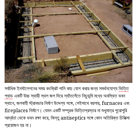
সর্বাধিক ইনস্টলেশনের সময় কংক্রিট পানি কাচ যোগ করার জন্য সমর্থনযোগ্য
ভিত্তি
প্যাড
একটি উচ্চ স্থায়ী স্থল জল দিয়ে স্যাঁতসেঁতে নিচুভূমি মধ্যে অবস্থিত ভবন
স্থানে, জলবাহী স্ট্রাকচার নির্মাণ উদ্দেশ্য সঙ্গে, সেইসাথে বয়লার, furnaces এবং
fireplaces নির্মাণে। যেমন একটি সম্পূরক ভিত্তিপ্রস্তর না শুধুমাত্র পুরোপুরি
আর্দ্রতা থেকে ভবন রক্ষা করে, কিন্তু antiseptics সঙ্গে কোন অতিরিক্ত চিকিত্সা
প্রয়োজন হয় না।