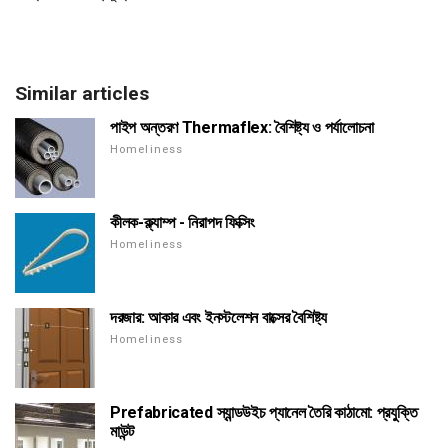
Similar articles
পাইপ অন্তরণ Thermaflex: বৈশিষ্ট্য ও পর্যালোচনা
Homeliness
কীলক-ক্ল্যাম্প - নিরাপদ ফিক্সিং
Homeliness
দরজার: আকার এবং ইনস্টলেশন বাক্সের বৈশিষ্ট্য
Homeliness
Prefabricated স্যান্ডউইচ প্যানেল তৈরি কাঠামো: প্রযুক্তি
মাউন্ট