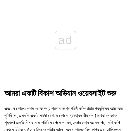
ad
আমরা একটি বিকাশ অভিযান ওয়েবসাইট শুরু
এবং যে কোনও পশম থেকে পণ্য প্রদান সংখ্যাগরিষ্ঠ কম্পিউটার প্রযুক্তির আজকের
পৃথিবীতে, এমনকি একটি সাইট যেখানে কোনো ব্যবহারকারীর শপ (অথবা দোকানে
শৃঙ্খল) একটি সীমার সঙ্গে পরিচিত পেতে পারেন, মজার তথ্য অনেক পড়া নথি কপি
দেখতে ইন্টারনেটে তার নিজস্ব পৃষ্ঠায় আছে, অথবা প্রস্তাবিত হাপর এর মৌলিকত্ব