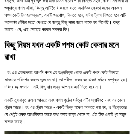
বস্তুত, আজ এটা খুব ভুল করা এবং নিম্ন মানের পণ্য কিনতে সহজ, কারণ নির্মাতারা না
শুধুমাত্র পশম আঁকা, কিন্তু এটি তৈরি করতে যাতে অনভিজ্ঞ ক্রেতা হলেন একজন
পশম কোট উদাহরণস্বরূপ, একটি খরগোশ, কিনতে হবে, যদিও ট্যাগ লিখতে হবে এটি
অনেকটা বেঁজির মতো দেখতে যে জন্তু কিছু সময় জলে থাকে হয় শিখেছি। তথ্য
অভাব - যে, এই ক্ষেত্রে প্রধান সমস্যা কি।
কিছু নিয়ম যখন একটি পশম কোট কেনার মনে
রাখা
- রং এর একরূপতা: আপনি পশম এর রঞ্জনবিদ্যা থেকে একটি পশম কোট কিনতে,
সাবধানে পরিদর্শন করতে ভুলবেন না। তা পরীক্ষা করুন রঙ একই সর্বত্র সম্পৃক্ত হয়।
দরিদ্র রঙ গুণমান - এই কিছু যার জন্য আপনার অর্থ দিতে হবে না।
একটি তুষারাবৃত রুমাল আনতে এবং পশম পৃষ্ঠের সর্বত্র এটির স্লাইড: - রং এর কোন
ট্রেস আছে। রং এর ট্রেস আছে - একটি ভিন্ন মডেল আনতে বলা হয়, ও বিক্রেতার
যে পেইন্ট শুষ্ক আগামীকাল আছে কথা বলার জন্য শোনে না, এটা ঠিক একটি খুব নতুন
মডেল আছে।