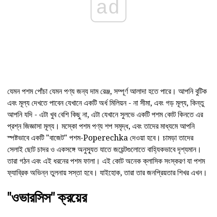
ad
যেমন পশম পোঁচা যেমন পণ্য জন্য দাম রেঞ্জ, সম্পূর্ণ আলাদা হতে পারে। আপনি বুটিক
এবং মূল্য দেখতে পাবেন যেখানে একটি অর্ধ মিলিয়ন - না সীমা, এবং গড় মূল্য, কিন্তু
আপনি যদি - এটা খুব বেশি কিছু না, এটা যেখানে সুলভে একটি পশম কোট কিনতে এর
প্রশ্ন জিজ্ঞাসা মূল্য। মস্কো পশম পণ্য শপ সমৃদ্ধ, এবং তাদের মাধ্যমে আপনি
স্পষ্টভাবে একটি "বাজেট" পশম-Poperechka দেওয়া হবে। চামড়া তাদের
সেলাই ছোট চাদর ও একসঙ্গে অনুস্যূত যাতে জয়েন্টগুলোতে বাহ্যিকভাবে দৃশ্যমান।
তারা গঠন এবং এই ধরনের পশম ফালা। এই কোট অনেক ক্লাসিক সংস্করণ যা পশম
ফ্যাব্রিক অভিন্ন তুলনায় সস্তা হবে। যাইহোক, তারা তার জনপ্রিয়তার শিখর এখন।
"ওভারসিস" ক্রয়ের