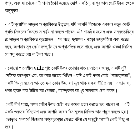
পণ্য, এবং যা থেকে এটা পশম তৈরি হয়েছে দেখি - কঠিন, বা খুব ভাল ছোট টুকরা থেকে
অনুস্যূত।
- এটি ক্লাসিক সম্ভব অগ্রাধিকার উত্তম, যদি আপনি নিজেকে একজন নতুন কোট
প্রতি সিজনের কিনতে সামর্থ্য না করতে পারেন, এটা শাস্ত্রীয় মডেল এবং উন্নতচরিত্র
রং সম্ভব অগ্রাধিকার প্রয়োজন। সব পরে, ফ্যাশন - ঝড়ো ভদ্রমহিলা এবং পরের
বছর, আপনার মূল কোট সম্পূর্ণভাবে অপ্রাসঙ্গিক হতে পারে, এবং আপনি একটা জিনিস
যে শুধু পরতে চায় না টাকা খরচ।
- কোনো পতনশীল villi: পৃষ্ঠ কোট উপর তোমার হাত চালানোর জন্য, একটি মুষ্টি
সেটিকে কম্প্রেস এবং আপনার হাতের শিথিল - যদি একটি পশম কোট "দাঙ্গাহাঙ্গামা",
একটি ভিন্ন মডেল আনতে দয়া কোন উচ্চারণ ভুল থাকার করা উচিত নয়। এছাড়াও,
পশম হারান করা উচিত নয় চেহারা , কম্প্রেশন তা খুব সাবধানে চেক করুন।
একটি দীর্ঘ সময়, পশম পোঁচা উপর চেষ্টা বার কয়েক চয়ন করতে ভয় পাবেন না। এটি
একটি গুরুতর বিনিয়োগ এবং আপনি আবার বিনামূল্যে নিশ্চিত ডান পছন্দ করতে হয়।
এছাড়াও সম্পর্কে জিজ্ঞাসা পণ্যদ্রব্যের ফেরত ঘটনা যে সন্তুষ্ট আপনি কোট কিছু না
হবে।