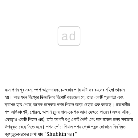
ad
ফক্স পশম খুব নরম, স্পর্শ আনন্দদায়ক, চমৎকার পণ্য এটা সব বয়সের মহিলা তাকান
হয়। আর যখন বিশ্বের ডিজাইনার রিপোর্ট করেছেন যে, তারা একটি প্রবণতা এবং
ফ্যাশন হয়ে গেছে অনেক মস্কোর পশম শিয়াল জন্য চেহারা শুরু করেছে। রাজধানীর
শপ অধিকাংশই, শোরুম, আপনি সুন্দর লাল-কেশিক জামা দেখতে পারেন (অথবা আঁকা,
এছাড়াও একটি শিয়াল এর), তাই আপনি শুধু একটি শৈলী এবং দাম মডেল জন্য সবচেয়ে
উপযুক্ত বেছে নিতে হবে। পশম পোঁচা শিয়াল পশম গ্রেট পছন্দ দোকানে নিবন্ধিত
প্রস্তুতকারকের দেখা যায় "Shubkin ঘর।"