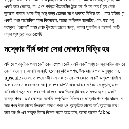
একটি ভাল মেজাজ, যা, এখন পর্যন্ত শীতকালীন ঠান্ডা আপনি আপনার প্রিয় কোট
লুকানো থাকবে থেকে কিছু ঋতু জন্য তোমার সাথে থাকতে নিশ্চিত হয়। যারা ইতিমধ্যে
একটি পশম অলৌকিক ঘটনা কিনেছেন, আমরা অভিনন্দন জানাচ্ছি, এবং যারা শুধু
মস্কোর "তাদের" পশম কোট খুঁজছেন তাদের জন্য, আমরা সুপারিশ ও পরামর্শ একটি
নম্বর প্রস্তুত করে রেখেছি।
মস্কোর শীর্ষ জামা সেরা দোকানে বিক্রি হয়
এটা যে প্রাকৃতিক পশম কোট কোন গোপন নেই - এই একটি পণ্য যে স্বাভাবিক বাজারে
কেনা যাবে না। আপনি আগ্রহী হলে প্রাকৃতিক পশম, উচ্চ মানের পরা অনুস্যূত এর,
upscale মডেল, তারপরে এটা ভাল এবং যে কোনও ক্রেতা একটি অনুরূপ পরিসীমা
অফার সন্ধান করার জন্য নয়। তারপর আপনি এবং আকার সঠিকভাবে কুড়ান, এবং
অধিকাংশ নতুন মডেলের দেখানো হবে, এবং ডিসকাউন্ট করতে সক্ষম হবে। একটি
অনন্য পণ্য - এই ক্ষেত্রে, আপনি সম্পূর্ণরূপে নিশ্চিত যে মস্কোর পশম প্রযোজক, যা
তার পণ্য উচ্চ মানের নিশ্চয়তা কারণে পশম ধন প্রাকৃতিক মানের অধিগ্রহণের হবে।
তাই আপনি এই নাজুক বিষয়ে বিশেষ সতর্ক হতে হবে, আরো অনেক fakes।