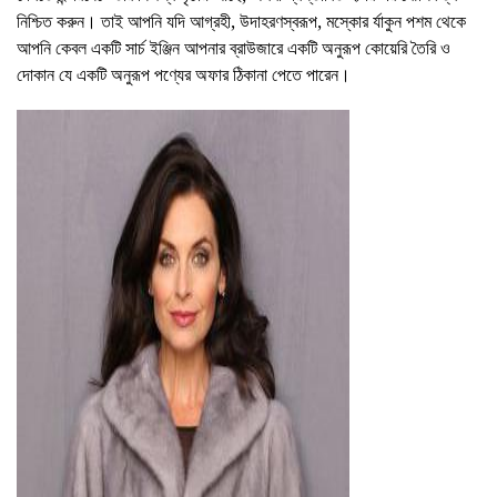
নিশ্চিত করুন। তাই আপনি যদি আগ্রহী, উদাহরণস্বরূপ, মস্কোর র্যাকুন পশম থেকে
আপনি কেবল একটি সার্চ ইঞ্জিন আপনার ব্রাউজারে একটি অনুরূপ কোয়েরি তৈরি ও
দোকান যে একটি অনুরূপ পণ্যের অফার ঠিকানা পেতে পারেন।