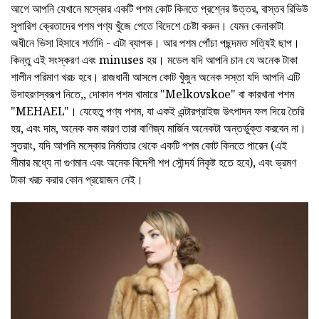
আগে আপনি যেখানে মস্কোর একটি পশম কোট কিনতে প্রশ্নের উত্তর, বাস্তব রিভিউ
সুপারিশ ক্রেতাদের পশম পণ্য খুঁজে পেতে বিদেশে চেষ্টা করুন। যেমন কেনাকাটা
অধীনে ভিসা হিসাবে শর্তাদি - এটা ব্যাপক। আর পশম পোঁচা পছন্দমত সত্যিই ছাপ।
কিন্তু এই সংস্করণ এবং minuses হয়। মডেল যদি আপনি চান যে অনেক টাকা
শালীন পরিমাণ খরচ হবে। রাজধানী আসলে কোট খুঁজুন অনেক সস্তা যদি আপনি এটি
উদাহরণস্বরূপ নিতে,, দোকান পশম খামারে "Melkovskoe" বা কারখানা পশম
"MEHAEL"। যেহেতু পণ্য পশম, যা একই এন্টারপ্রাইজ উৎপাদন ফল দিয়ে তৈরি
হয়, এবং দাম, অনেক কম কারণ তারা বাণিজ্য মার্জিন অনেকটা অন্তর্ভুক্ত করবেন না।
সুতরাং, যদি আপনি মস্কোর নির্মাতার থেকে একটি পশম কোট কিনতে পারেন (এই
সীমার মধ্যে না গুণমান এবং অনেক বিদেশী শপ সৌন্দর্য নিকৃষ্ট হতে হবে), এবং ভ্রমণ
টাকা খরচ করার কোন প্রয়োজন নেই।