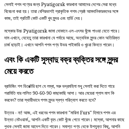
সেলাই পশম পণ্যের জন্য Pyatigorsk কারখানা আমাদের দেশের সেরা মধ্যে
বিবেচনা করা হয়। তারা বেশিরভাগই প্রাকৃতিক পশম শ্রেষ্ঠ আমদানিকারকদের সঙ্গে
কাজ, তাই প্রতিটি কোট একটি খুব সুন্দর এবং হার্ডি দেয়।
মস্কোর উচ্চ Pyatigorsk জামা দোকানে এল-এৎসর খুঁজে পাওয়া যেতে পারে।
দাম এখানে, যেহেতু তারা কারখানা যে পর্যায়ে আছে, অত্যধিক সুন্দর কোন অতিরিক্ত
চার্জ ছাড়াই। এখানে আপনি পশম পণ্য উভয় পাইকারি ও খুচরা কিনতে পারেন।
এবং কি একটি সুস্বাদু বক্র ব্যক্তির সঙ্গে সুন্দর
মেয়ে করতে
ব্রাউজিং শপ ডিরেক্টরি ছাপ যে লম্বা, সরু ভদ্রমহিলা শুধু সেলাই করা দিতে পারে
পরামিতি যার লালিত 90-60-90 কাছাকাছি আসা। আর মেয়েরা প্লাস মাপ কি
করবেন? তারা স্থায়ীভাবে পশম সুন্দর স্বপ্ন পরিত্যাগ করতে হবে?
উত্তর - না! আজ, এই ধরনের পশম কারখানা "মারিনা Furs" হিসাবে পশম এর
উন্নত নেটওয়ার্ক,, আপনি একটি বৃহৎ কোট খুঁজে পেতে পারেন। মস্কো, আপনার কাছে
পৃথক সেলাই জামা আদেশ দিতে পারেন। সমাপ্ত পণ্য থেকে উপযুক্ত কিছু, আপনি