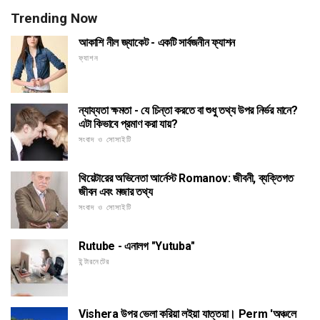
Trending Now
আকাশি নীল জ্যাকেট - একটি সার্বজনীন ফ্যাশন
ফ্যাশন
ন্যায্যতা ক্ষমতা - যে চিন্তা করতে বা শুধু তথ্য উপর নির্ভর মানে?
এটা কিভাবে প্রমাণ করা যায়?
সংবাদ ও সোসাইটি
থিয়েটারের অভিনেতা আর্নেস্ট Romanov: জীবনী, ব্যক্তিগত
জীবন এবং মজার তথ্য
সংবাদ ও সোসাইটি
Rutube - এনালগ "Yutuba"
ইন্টারনেটের
Vishera উপর ভেলা করিয়া লইয়া যাত্তয়া। Perm 'অঞ্চলে