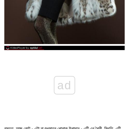
ad
বস্তুত, আজ কোট - এটা না শুধুমাত্র পোশাক উপাদান - এটি এর শৈলী, স্থিতি, এটি