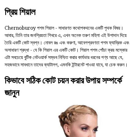
প্রিয় শিয়াল
Chernoburoy পশম শিয়াল - সাধারণত কথোপকথনের একটি পৃথক বিষয়।
আবার, তিনি তার জনপ্রিয়তা শিখরে এ, এখন অনেক তরুণ মহিলা এই উপাদান দিয়ে
তৈরি একটি কোট স্বপ্ন। নোবল রঙ এবং করুণা, আবেগপ্রবণতা পশম ফ্যাব্রিক এবং
অসাধারণ শ্রদ্ধা - যে কি শিয়াল এর একটি কোট। শিয়াল পশম পোঁচা ক্রয় মস্কোর
এটা সবচেয়ে বুটিক নেটওয়ার্ক সম্ভব নিশ্চিত করার কার্যভার ধরনের পণ্য আছে যে,
সহজভাবে সাবধানে তাদের ক্যাটালগ, এমনকি ইন্টারনেট পাওয়া যাবে, যা চেক করুন।
কিভাবে সঠিক কোট চয়ন করার উপায় সম্পর্কে
জানুন