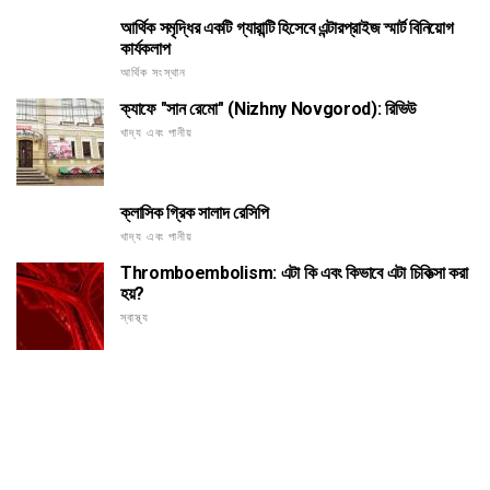
আর্থিক সমৃদ্ধির একটি গ্যারান্টি হিসেবে এন্টারপ্রাইজ স্মার্ট বিনিয়োগ
কার্যকলাপ
আর্থিক সংস্থান
ক্যাফে "সান রেমো" (Nizhny Novgorod): রিভিউ
খাদ্য এবং পানীয়
ক্লাসিক গ্রিক সালাদ রেসিপি
খাদ্য এবং পানীয়
Thromboembolism: এটা কি এবং কিভাবে এটা চিকিত্সা করা
হয়?
স্বাস্থ্য